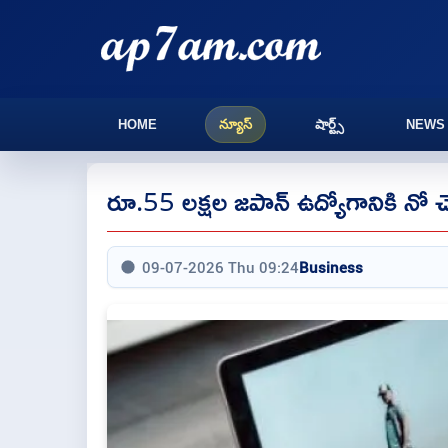
HOME
న్యూస్
షార్ట్స్
NEWS
రూ.55 లక్షల జపాన్ ఉద్యోగానికి నో చెప
09-07-2026 Thu 09:24
Business