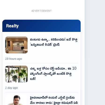
ADVERTISEMENT
Realty
వంటగది ఉన్నా.. కనిపించదు! ఇదే కొత్త
'ఇన్విజిబుల్ కిచెన్' ట్రెండ్
19 hours ago
చిన్న ఇళ్ల కోసం బెస్ట్ ఐడియా.. ఈ 10
హ్యాంగింగ్ ప్లాంట్స్‌తో ఇంటికి కొత్త
లుక్!
1 day ago
హైదరాబాద్‌లో రియల్ ఎస్టేట్ స్లంప్‌కు
మేం కారణం కాదు: హైడ్రా కమిషనర్ ఏవీ