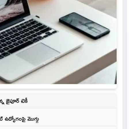
 జైపూర్‌ టెకీ
 ఉద్యోగంపై మొగ్గు