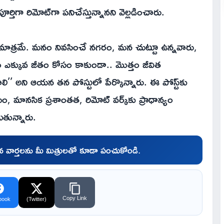
ర్తిగా రిమోట్‌గా పనిచేస్తున్నానని వెల్లడించారు.
ం మాత్రమే. మనం నివసించే నగరం, మన చుట్టూ ఉన్నవారు,
ం ఎక్కువ జీతం కోసం కాకుండా.. మొత్తం జీవిత
వాలి’’ అని ఆయన తన పోస్టులో పేర్కొన్నారు. ఈ పోస్ట్‌కు
బం, మానసిక ప్రశాంతత, రిమోట్ వర్క్‌కు ప్రాధాన్యం
తున్నారు.
చిన వార్తలను మీ మిత్రులతో కూడా పంచుకోండి.
Copy Link
book
(Twitter)