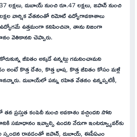
ూ.37 లక్షలు, దుబాయ్ నుంచి రూ.47 లక్షలు, జపాన్ నుంచి
్షల వార్షిక వేతనంతో రిమోట్ ఉద్యోగావకాశాలు
న్ ఉద్యోగమే ఉత్తమంగా కనిపించినా, తాను నిజంగా
ానం వెతికానని చెప్పారు.
కోరుకున్న జీవితం అక్కడే ఉన్నట్లు గమనించామని
అంటే కొత్త దేశం, కొత్త భాష, కొత్త జీవితం కోసం మళ్లీ
చానన్నారు. దుబాయ్‌లో పన్ను రహిత వేతనం ఉన్నప్పటికీ,
న ప్రస్తుత కంపెనీ నుంచి అవకాశం వచ్చిందని సోని
ానికి సమాధానం ఇవ్వాల్సి ఉందని నేరుగా ఇంటర్వ్యూవర్‌కు
నుకూల స్పందన రావడంతో జపాన్, దుబాయ్, ఈపీఏఎం