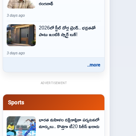
రంగనాథ్
3 days ago
2026లో స్టీల్ డోర్ల ట్రెండ్.. భద్రతతో
పాటు ఇంటికి స్మార్ట్ లుక్!
3 days ago
..more
ADVERTISEMENT
Sports
భారత మహిళల దక్షిణాఫ్రికా పర్యటనలో
మార్పులు.. కొత్తగా టీ20 సిరీస్ ఖరారు