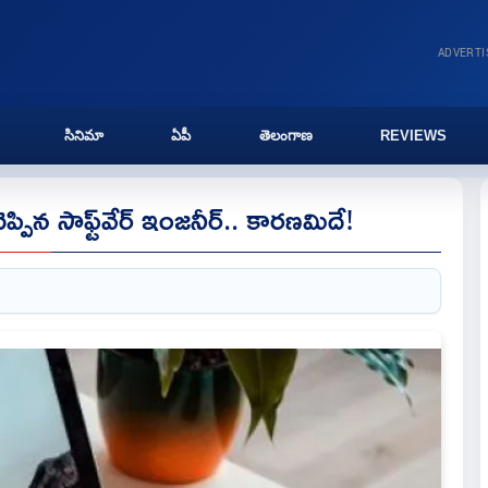
ADVERT
సినిమా
ఏపీ
తెలంగాణ
REVIEWS
్పిన సాఫ్ట్‌వేర్ ఇంజనీర్.. కారణమిదే!