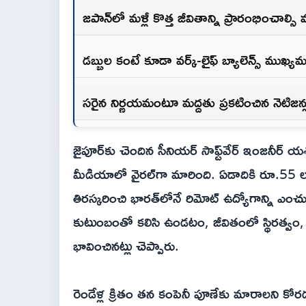
జపాన్‌లో మళ్లీ కొత్త జీవితాన్ని ప్రారంభించాల్సి వ
డబ్బుల కంటే కూడా వర్క్‌-లైఫ్‌ బ్యాలెన్స్ ముఖ్
సరైన నిర్ణయమంటూ మద్దతు ప్రకటించిన నెటిజన్ల
జైపూర్‌కు చెందిన సీనియర్ సాఫ్ట్‌వేర్ ఇంజనీర్ యశస్
మీడియాలో వైరల్‌గా మారింది. ఏడాదికి రూ.55 లక్
తిరస్కరించి భారత్‌లోనే రిమోట్ ఉద్యోగాన్ని ఎంచ
కుటుంబంతో కలిసి ఉండటం, జీవితంలో స్థిరత్వం,
భావించినట్లు చెప్పారు.
రెండేళ్ల క్రితం తన కంపెనీ పూణేకు మారాలని కో