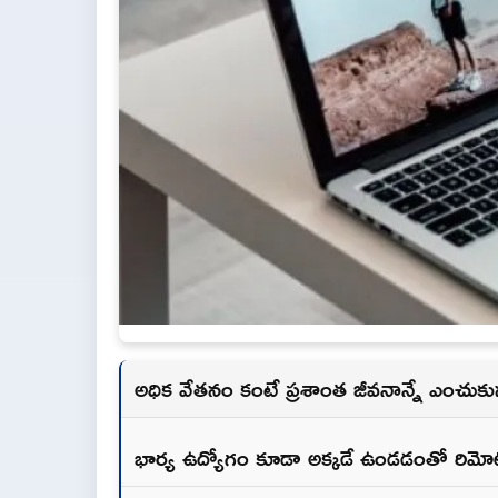
అధిక వేతనం కంటే ప్రశాంత జీవనాన్నే ఎంచుకున్న
భార్య ఉద్యోగం కూడా అక్కడే ఉండడంతో రిమోట్‌