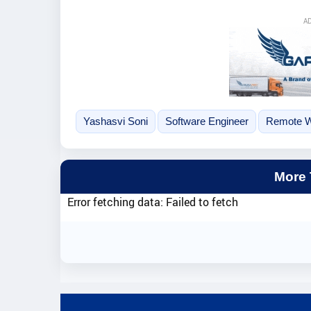
A
Yashasvi Soni
Software Engineer
Remote 
More
Error fetching data: Failed to fetch