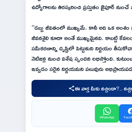
ఉద్యోగాలను తిరస్కరించి ప్రస్తుతం జైపూర్ నుంచే పూ
‘‘డబ్బు జీవితంలో ముఖ్యమే. కానీ అది ఒక అంశ
జీవనశైలి కూడా అంతే ముఖ్యమైనవి. కాబట్టి కేవల
సమీకరణాన్ని దృష్టిలో పెట్టుకుని నిర్ణయం తీసుకో
నెటిజన్ల నుంచి విశేష స్పందన లభిస్తోంది. కుటుం
ఇవ్వడం సరైన నిర్ణయమని పలువురు అభిప్రాయపడు
ఈ వార్త మీకు నచ్చిందా?.. నచ్
WhatsApp
Face