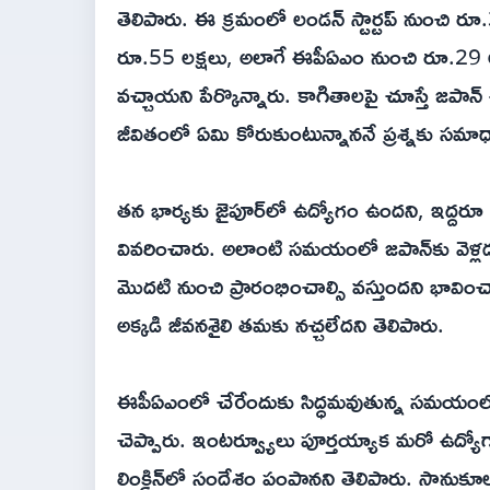
తెలిపారు. ఈ క్రమంలో లండన్ స్టార్టప్ నుంచి ర
రూ.55 లక్షలు, అలాగే ఈపీఏఎం నుంచి రూ.29 లక
వచ్చాయని పేర్కొన్నారు. కాగితాలపై చూస్తే జపా
జీవితంలో ఏమి కోరుకుంటున్నాననే ప్రశ్నకు సమాధ
తన భార్యకు జైపూర్‌లో ఉద్యోగం ఉందని, ఇద్దరూ 
వివరించారు. అలాంటి సమయంలో జపాన్‌కు వెళ్లడం 
మొదటి నుంచి ప్రారంభించాల్సి వస్తుందని భావిం
అక్కడి జీవనశైలి తమకు నచ్చలేదని తెలిపారు.
ఈపీఏఎంలో చేరేందుకు సిద్ధమవుతున్న సమయంలో త
చెప్పారు. ఇంటర్వ్యూలు పూర్తయ్యాక మరో ఉద్యోగ
లింక్డిన్‌‌లో సందేశం పంపానని తెలిపారు. సా