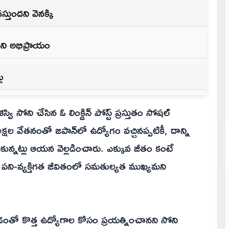
స్తుందని వెనక్కి
యమని అభిప్రాయం
ు
వి సోని చేసిన ఓ లింక్డిన్‌ పోస్ట్ ప్రస్తుతం సోషల్
షల వేతనంతో జపాన్‌లో ఉద్యోగం వచ్చినప్పటికీ, దాన్ని
ుకున్నట్లు ఆయన వెల్లడించారు. ఎక్కువ జీతం కంటే
 పని-వ్యక్తిగత జీవితంలో సమతుల్యత ముఖ్యమని
రడంతో కొత్త ఉద్యోగాల కోసం ప్రయత్నించానని సోని