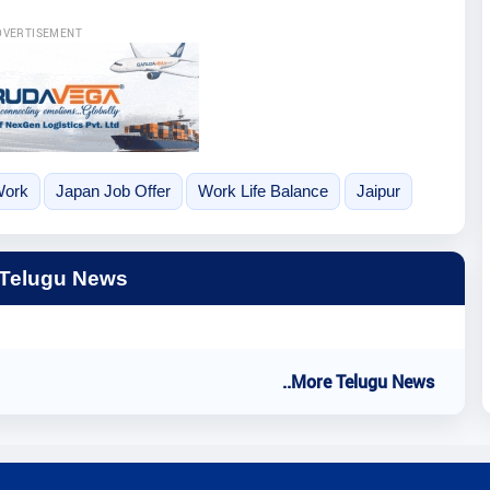
DVERTISEMENT
Work
Japan Job Offer
Work Life Balance
Jaipur
 Telugu News
..More Telugu News