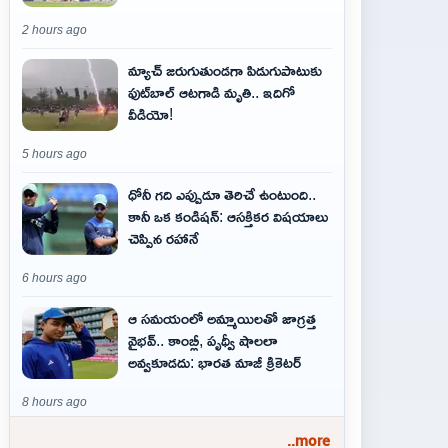
2 hours ago
మ్యాచ్ జరుగుతుండగా పిడుగుపాటుకు
ఫుట్‌బాల్ ఆటగాడి మృతి.. ఇదిగో
వీడియో!
5 hours ago
ధోనీ గది ఎప్పుడూ తెరిచే ఉంటుంది..
కానీ ఒక కండిషన్: ఆసక్తికర విషయాలు
చెప్పిన రహానే
6 hours ago
ఆ స‌మ‌యంలో అమ్మాయిల‌తో జాగ్ర‌త్త‌
వైభ‌వ్‌.. కాంబ్లీ, పృథ్వీ షాలలా
అవ్వ‌కూడ‌దు: భార‌త మాజీ క్రికెట‌ర్‌
8 hours ago
..more