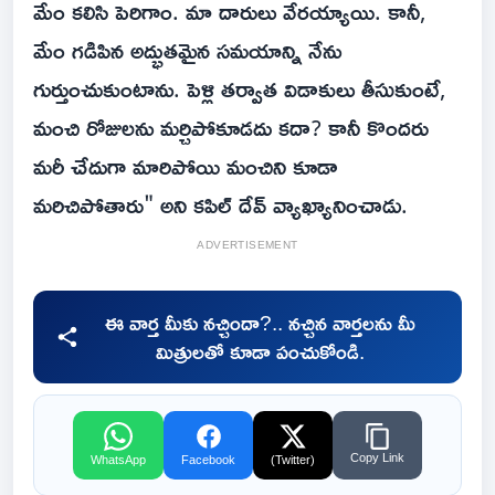
మేం కలిసి పెరిగాం. మా దారులు వేరయ్యాయి. కానీ,
మేం గడిపిన అద్భుతమైన సమయాన్ని నేను
గుర్తుంచుకుంటాను. పెళ్లి తర్వాత విడాకులు తీసుకుంటే,
మంచి రోజులను మర్చిపోకూడదు కదా? కానీ కొందరు
మరీ చేదుగా మారిపోయి మంచిని కూడా
మరిచిపోతారు" అని కపిల్ దేవ్ వ్యాఖ్యానించాడు.
ADVERTISEMENT
ఈ వార్త మీకు నచ్చిందా?.. నచ్చిన వార్తలను మీ
మిత్రులతో కూడా పంచుకోండి.
Copy Link
WhatsApp
Facebook
(Twitter)