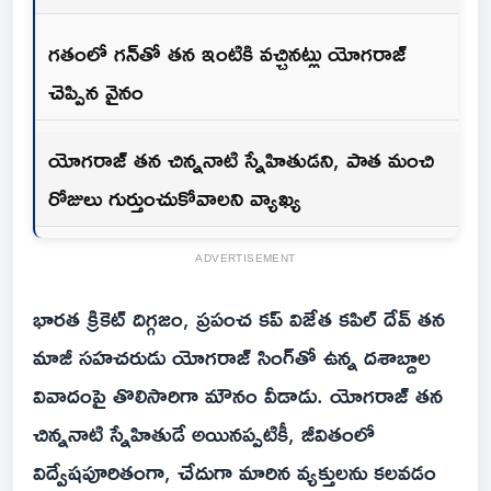
గతంలో గన్‌తో తన ఇంటికి వచ్చినట్లు యోగరాజ్
చెప్పిన వైనం
యోగరాజ్ తన చిన్ననాటి స్నేహితుడని, పాత మంచి
రోజులు గుర్తుంచుకోవాలని వ్యాఖ్య
ADVERTISEMENT
భారత క్రికెట్ దిగ్గజం, ప్రపంచ కప్ విజేత కపిల్ దేవ్ తన
మాజీ సహచరుడు యోగరాజ్ సింగ్‌తో ఉన్న దశాబ్దాల
వివాదంపై తొలిసారిగా మౌనం వీడాడు. యోగరాజ్ తన
చిన్ననాటి స్నేహితుడే అయినప్పటికీ, జీవితంలో
విద్వేషపూరితంగా, చేదుగా మారిన వ్యక్తులను కలవడం