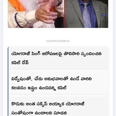
ADVERTISEMENT
యోగరాజ్ సింగ్ ఆరోపణలపై తొలిసారి స్పందించిన
కపిల్ దేవ్
విద్వేషంతో, చేదు అనుభవాలతో ఉండే వారిని
కలవడం ఇష్టం ఉండదన్న కపిల్
కొడుకు అంత సక్సెస్ అయ్యాక యోగరాజ్
సంతోషంగా ఉండాలని సూచన