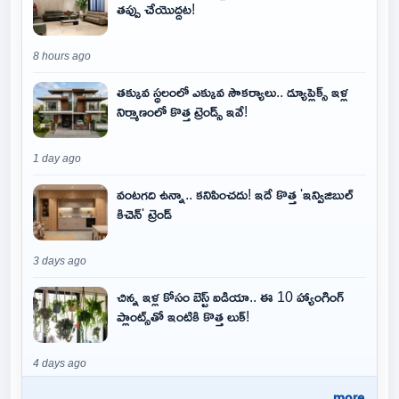
తప్పు చేయొద్దట!
8 hours ago
తక్కువ స్థలంలో ఎక్కువ సౌకర్యాలు.. డ్యూప్లెక్స్ ఇళ్ల
నిర్మాణంలో కొత్త ట్రెండ్స్ ఇవే!
1 day ago
వంటగది ఉన్నా.. కనిపించదు! ఇదే కొత్త 'ఇన్విజిబుల్
కిచెన్' ట్రెండ్
3 days ago
చిన్న ఇళ్ల కోసం బెస్ట్ ఐడియా.. ఈ 10 హ్యాంగింగ్
ప్లాంట్స్‌తో ఇంటికి కొత్త లుక్!
4 days ago
..more