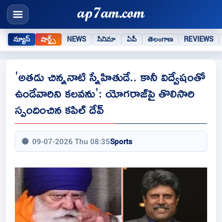
న్యూస్
షార్ట్స్
NEWS
సినిమా
ఏపీ
తెలంగాణ
REVIEWS
'అతడు చిన్ననాటి స్నేహితుడే.. కానీ విద్వేషంతో
ఉండేవారిని కలవను': యోగరాజ్‌పై తొలిసారి
స్పందించిన కపిల్ దేవ్
09-07-2026 Thu 08:35
Sports