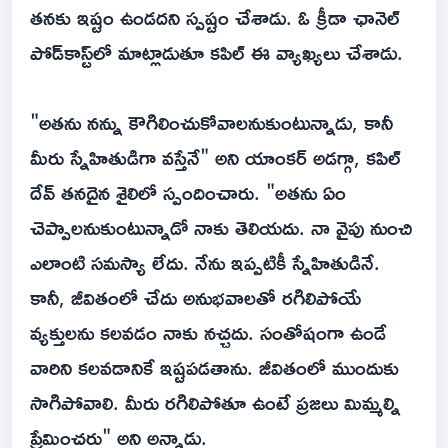
తనకు ఇష్టం ఉండదని స్పష్టం చేశాడు. ఓ క్రీడా ఛానెల్
పోడ్‌కాస్ట్‌లో మాట్లాడుతూ కపిల్ ఈ వ్యాఖ్యలు చేశాడు.
"అతను నన్ను కౌగిలించుకోవాలనుకుంటున్నాడు, కానీ
మీరు స్నేహితుడిగా వస్తేనే" అని యాంకర్ అడగ్గా, కపిల్
దేవ్ తనదైన శైలిలో స్పందించారు. "అతను ఏం
చెప్పాలనుకుంటున్నాడో నాకు తెలియదు. నా వైపు నుంచి
ఎలాంటి సమస్యా లేదు. నేను ఇప్పటికీ స్నేహితుడినే.
కానీ, జీవితంలో చేదు అనుభవాలతో ర‌గిలిపోయే
వ్యక్తులను కలవడం నాకు నచ్చదు. సంతోషంగా ఉండే
వారిని కలవడానికే ఇష్టపడతాను. జీవితంలో ముందుకు
సాగిపోవాలి. మీరు ర‌గిలిపోతూ ఉంటే ప్రజలు మిమ్మల్ని
ప్రేమించరు" అని అన్నాడు.