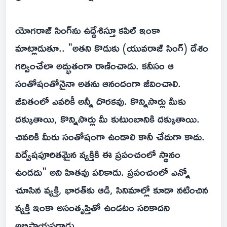
యోగరాజ్ సింగ్‌ను ఉద్దేశిస్తూ కపిల్ ఇంకా
మాట్లాడుతూ.. "అతని కొడుకు (యువరాజ్ సింగ్) దేశం
గర్వించేలా అద్భుతంగా రాణించాడు. కనీసం ఆ
సంతోషంతోనైనా అతను ఆనందంగా జీవించాలి.
జీవితంలో ఎవరికీ అన్నీ దొరకవు. కొన్నిసార్లు మీకు
దక్కుతాయి, కొన్నిసార్లు మీ కుటుంబానికి దక్కుతాయి.
చివరికి మీరు సంతోషంగా ఉండాలి కానీ చేదుగా కాదు.
విద్వేషపూరితమైన వ్యక్తికి ఈ ప్రపంచంలో స్థానం
ఉండదు" అని హితవు పలికాడు. ప్రపంచంలో ఎన్నో
చూసిన వ్యక్తి, భారత్‌కు ఆడి, సినిమాల్లో కూడా నటించిన
వ్యక్తి ఇంకా అసంతృప్తితో ఉండటం సరికాదని
అభిప్రాయపడ్డాడు.