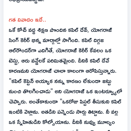
గత వివాదం ఇదే..
ఒకే కోచ్ వద్ద శిక్షణ పొందిన కపిల్ దేవ్, యోగరాజ్
సింగ్ కెరీర్ భిన్న మార్గాల్లో సాగింది. కపిల్ దిగ్గజ
ఆల్‌రౌండర్‌గా ఎదిగితే, యోగరాజ్ కెరీర్ కేవలం ఒక
టెస్టు, ఆరు వన్డేలకే పరిమితమైంది. దీనికి కపిల్ దేవే
కారణమని యోగరాజ్ చాలా కాలంగా ఆరోపిస్తున్నారు.
"కపిల్ కెప్టెన్ అయ్యాక నన్ను కారణం లేకుండా జట్టు
నుంచి తొలగించాడు" అని యోగరాజ్ ఒక ఇంటర్వ్యూలో
చెప్పారు. అంతేకాకుండా "ఒకరోజు పిస్టల్ తీసుకుని కపిల్
ఇంటికి వెళ్లాను. అతడిని పన్నెండు సార్లు తిట్టాను. నీ వల్ల
ఒక స్నేహితుడిని కోల్పోయాను. దీనికి నువ్వు మూల్యం