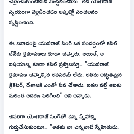
చెల్లించుకుంటావని హెచ్చరించాను" అని యోగరాజ్
స్వయంగా వెల్లడించడం అప్పట్లో సంచలనం
సృష్టించింది.
ఈ వివాదంపై యువరాజ్ సింగ్ ఒక సందర్భంలో కపిల్
దేవ్‌కు క్షమాపణలు కూడా చెప్పారు. అయితే, ఆ
విషయాన్ని కూడా కపిల్ ప్రస్తావిస్తూ.. "యువరాజ్
క్షమాపణ చెప్పాల్సిన అవసరమే లేదు. అతను అద్భుతమైన
క్రికెటర్, దేశానికి ఎంతో సేవ చేశాడు. అతని వల్లే ఆటకు
మరింత ఆదరణ పెరిగింది" అని అన్నాడు.
చివరగా యోగరాజ్ సింగ్‌తో ఉన్న స్నేహాన్ని
గుర్తుచేసుకుంటూ.. "అతను నా చిన్ననాటి స్నేహితుడు.