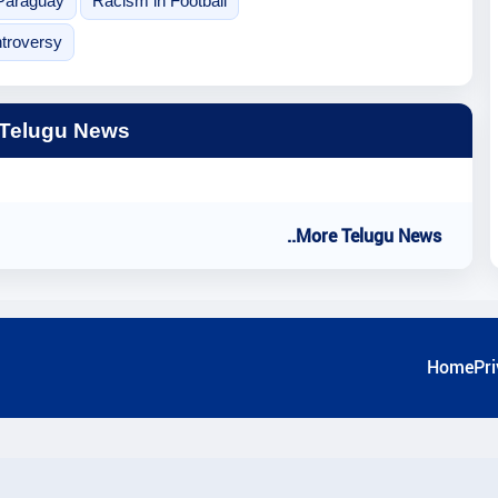
Paraguay
Racism in Football
troversy
 Telugu News
..More Telugu News
Home
Pri