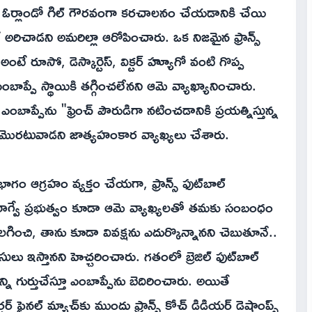
పర్ ఓర్లాండో గిల్ గౌరవంగా కరచాలనం చేయడానికి చేయి
అరిచాడని అమరిల్లా ఆరోపించారు. ఒక నిజమైన ఫ్రాన్స్
ంటే రూసో, డెస్కార్టెస్, విక్టర్ హ్యూగో వంటి గొప్ప
బాప్పే స్థాయికి తగ్గించలేనని ఆమె వ్యాఖ్యానించారు.
ప్పేను "ఫ్రెంచ్ పౌరుడిగా నటించడానికి ప్రయత్నిస్తున్న
ొరటువాడని జాత్యహంకార వ్యాఖ్యలు చేశారు.
ం ఆగ్రహం వ్యక్తం చేయగా, ఫ్రాన్స్ ఫుట్‌బాల్
రాగ్వే ప్రభుత్వం కూడా ఆమె వ్యాఖ్యలతో తమకు సంబంధం
లగించి, తాను కూడా వివక్షను ఎదుర్కొన్నానని చెబుతూనే..
లు ఇస్తానని హెచ్చరించారు. గతంలో బ్రెజిల్ ఫుట్‌బాల్
యాన్ని గుర్తుచేస్తూ ఎంబాప్పేను బెదిరించారు. అయితే
ఫైనల్ మ్యాచ్‌కు ముందు ఫ్రాన్స్ కోచ్ డిడియర్ డెషాంప్స్