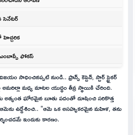
సెనేటర్
 హెచ్చరిక
నే ఎంబాప్పే ఫోకస్
జయం సాధించినప్పటి నుండి.. ఫ్రాన్స్ కెప్టెన్, స్టార్ స్ట్రైకర్
టే అమరిల్లా మధ్య మాటల యుద్ధం తీవ్ర స్థాయికి చేరింది.
పేను అత్యంత ఘోరమైన బూతు పదంతో దూషించి సరికొత్త
ే ఆమెను ఉద్దేశించి.. "ఆమె ఒక అసహ్యకరమైన మహిళ, తను
ిమర్శించడమే ఇందుకు కారణం.