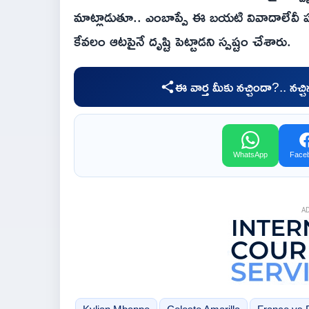
మాట్లాడుతూ.. ఎంబాప్పే ఈ బయటి వివాదాలేవీ
కేవలం ఆటపైనే దృష్టి పెట్టాడని స్పష్టం చేశారు.
ఈ వార్త మీకు నచ్చిందా?.. నచ్
WhatsApp
Face
A