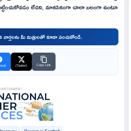
 పట్టించుకోవడం లేదని, మానసికంగా చాలా బలంగా ఉంటూ
చిన వార్తలను మీ మిత్రులతో కూడా పంచుకోండి.
Copy Link
book
(Twitter)
DVERTISEMENT