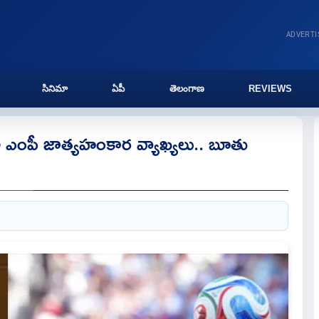
ADVERT
సినిమా
ఏపీ
తెలంగాణ
REVIEWS
హిళా ఎంపీ జాత్యహంకార వ్యాఖ్యలు.. బూతు