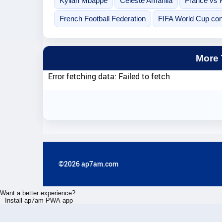
Kylian Mbappe
Celeste Amarilla
France vs 
French Football Federation
FIFA World Cup con
More
Error fetching data: Failed to fetch
©2026 ap7am.com
Want a better experience?
Install ap7am PWA app