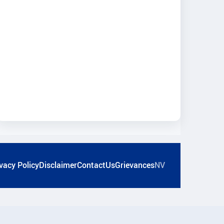
vacy Policy
Disclaimer
ContactUs
Grievances
NV