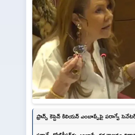
ఫ్రాన్స్ కెప్టెన్ కిలియన్ ఎంబాప్పేపై పరాగ్వే సెన
పరాగ్వే గోల్‌కీపర్‌కు ఎంబాప్పే కరచాలనం ని