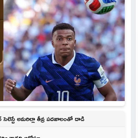
ేటర్ సెలెస్టే అమరిల్లా తీవ్ర పదజాలంతో దాడి
రాకరించాడని ఆరోపణ