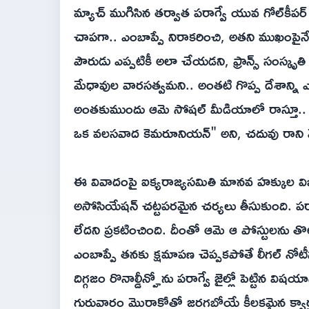
మ్యాచ్ ముగిసిన తర్వాత పరాగ్వే యువ గోల్‌కీ
చాపగా.. ఎంబాప్పే నిరాకరించి, అతని ముఖంపైనే 
పౌరుడు ఎప్పటికీ అలా చేయడని, ఫ్రాన్స్ సంస్కృతి అ
మేధావుల వారసత్వమని.. అంతటి గొప్ప దేశాన్ని ఎం
అంతకుముందు ఆమె సోషల్ మీడియాలో రాస్తూ.. ఎంబా
ఒక వలసవాద కెమరూనియన్" అని, చదువు రాని మ
ఈ వివాదంపై ఐక్యరాజ్యసమితి మానవ హక్కుల విభాగ
అసోసియేషన్ చట్టపరమైన చర్యలు తీసుకుంది. ప
లేదని ప్రకటించింది. దీంతో ఆమె ఆ పోస్టులను తొ
ఎంబాప్పే తనకు క్షమాపణ చెప్పకపోతే లీగల్ నోటీసు
దిగ్గజం రొనాల్డీన్హోను పరాగ్వే జైల్లో పెట్టిన విష
గురువారం మొరాకోతో జరగబోయే కీలకమైన క్వార్టర్ 