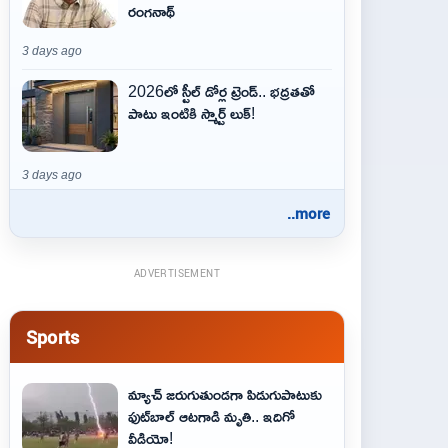
రంగనాథ్
3 days ago
2026లో స్టీల్ డోర్ల ట్రెండ్.. భద్రతతో
పాటు ఇంటికి స్మార్ట్ లుక్!
3 days ago
..more
ADVERTISEMENT
Sports
మ్యాచ్ జరుగుతుండగా పిడుగుపాటుకు
ఫుట్‌బాల్ ఆటగాడి మృతి.. ఇదిగో
వీడియో!