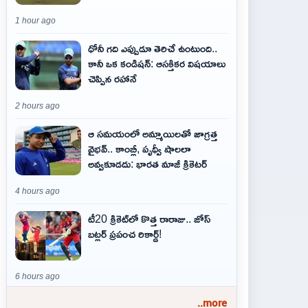
1 hour ago
ధోనీ గది ఎప్పుడూ తెరిచే ఉంటుంది..
కానీ ఒక కండిషన్: ఆసక్తికర విషయాలు
చెప్పిన రహానే
2 hours ago
ఆ స‌మ‌యంలో అమ్మాయిల‌తో జాగ్ర‌త్త‌
వైభ‌వ్‌.. కాంబ్లీ, పృథ్వీ షాలలా
అవ్వ‌కూడ‌దు: భార‌త మాజీ క్రికెట‌ర్‌
4 hours ago
టీ20 క్రికెట్‌లో కొత్త రారాజు.. జోస్
బట్లర్ ప్ర‌పంచ రికార్డ్‌!
6 hours ago
..more