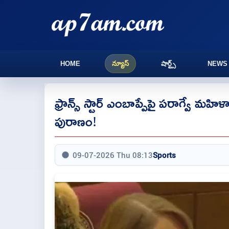
HOME
న్యూస్
షార్ట్స్
NEWS
ఫ్రాన్స్ స్టార్ ఎంబాప్పేపై పరాగ్వే మ
పురాణం!
09-07-2026 Thu 08:13
Sports