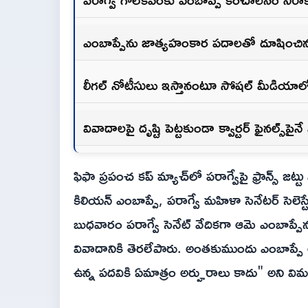
ఎంబాప్పేను జాత్యహంకార పదాలతో దూషించిన 
లీగల్ నోటీసులు ఇస్తానంటూ సోషల్ మీడియాలో
వివాదాలపై దృష్టి పెట్టకుండా క్వార్టర్ ఫైనల్స్‌పై
ఫిఫా ప్రపంచ కప్ మ్యాచ్‌లో పరాగ్వేపై ఫ్రాన్స్ జట్టు వి
కిలియన్ ఎంబాప్పే, పరాగ్వే మహిళా సెనేటర్ సెలెస్
బుధవారం పరాగ్వే సెనేట్ వేదికగా ఆమె ఎంబాప్
వివాదానికి తెరలేపారు. అంతకుముందు ఎంబాప్ప
ఉన్న పదవికి ఏమాత్రం అర్హురాలు కాదు" అని వ