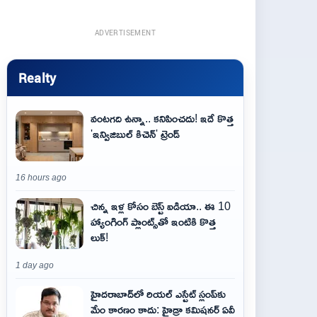
ADVERTISEMENT
Realty
వంటగది ఉన్నా.. కనిపించదు! ఇదే కొత్త
'ఇన్విజిబుల్ కిచెన్' ట్రెండ్
16 hours ago
చిన్న ఇళ్ల కోసం బెస్ట్ ఐడియా.. ఈ 10
హ్యాంగింగ్ ప్లాంట్స్‌తో ఇంటికి కొత్త
లుక్!
1 day ago
హైదరాబాద్‌లో రియల్ ఎస్టేట్ స్లంప్‌కు
మేం కారణం కాదు: హైడ్రా కమిషనర్ ఏవీ