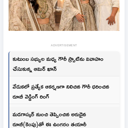
ADVERTISEMENT
కుటుంబ సభ్యుల మధ్య గౌరీ స్ప్రాట్‌ను వివాహం
చేసుకున్న ఆమిర్ ఖాన్
వేడుకలో ప్రత్యేక ఆకర్షణగా నిలిచిన గౌరీ ధరించిన
రూబీ వెడ్డింగ్ రింగ్
మడగాస్కర్ నుంచి తెప్పించిన అరుదైన
రూబీ(కెంపు)తో ఈ ఉంగరం తయారీ