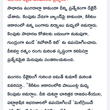
సాధారణ ఉంగరాల్లా కాకుండా దీన్ని ప్రత్యేకంగా డిజైన్
చేశారు. కెంపును నేరుగా బ్యాండ్‌పై కాకుండా, కిరీటం
ఆకారంలో ఉన్న బంగారు నిర్మాణం మధ్యలో అమర్చారు.
కెంపుకు సాధారణ కోతలకు బదులుగా నునుపుగా,
గుండ్రంగా ఉండే 'కబోకాన్ కట్' ను ఉపయోగించారు.
దీనివల్ల రత్నం రంగు మరింత స్పష్టంగా కనిపిస్తూ
ప్రత్యేకమైన మెరుపును సంతరించుకుంది.
ఉంగరం డిజైనింగ్ గురించి అమిత్ కుమార్ మరింత
వివరిస్తూ.. "కిరీటం ఆకారంలోని పాయింట్ల మధ్య
కెంపును అమర్చాం. దీని చుట్టూ చారిత్రక రాజవంశీయుల,
పట్టాభిషేక ఆభరణాలలో ఉపయోగించే 'మిల్‌గ్రెయిన్