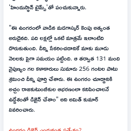
'హిందుస్థాన్ టైమ్స్‌'తో పంచుకున్నారు.
"ఈ ఉంగరంలో వాడిన మడగాస్కర్ కెంపు అత్యంత
అరుదైనది. పది లక్షల్లో ఒకటి మాత్రమే ఇలాంటిది
దొరుకుతుంది. దీన్ని సేకరించడానికే మాకు మూడు
నెలలకు పైగా సమయం పట్టింది. ఆ తర్వాత 131 మంది
నైపుణ్యం గల కళాకారులు సుమారు 256 గంటల పాటు
శ్రమించి దీన్ని పూర్తి చేశారు. ఈ ఉంగరం చూడ్డానికి
అచ్చం రాజకుటుంబీకుల ఆభరణంలా కనిపించాలనే
ఉద్దేశంతో డిజైన్ చేశాం" అని అమిత్ కుమార్
వివరించారు.
ఉంగరం డిజైన్ ఎందుకంత ప్రత్యేకం?