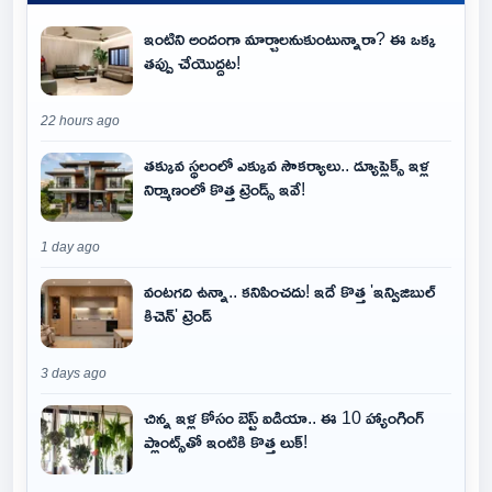
ఇంటిని అందంగా మార్చాలనుకుంటున్నారా? ఈ ఒక్క
తప్పు చేయొద్దట!
22 hours ago
తక్కువ స్థలంలో ఎక్కువ సౌకర్యాలు.. డ్యూప్లెక్స్ ఇళ్ల
నిర్మాణంలో కొత్త ట్రెండ్స్ ఇవే!
1 day ago
వంటగది ఉన్నా.. కనిపించదు! ఇదే కొత్త 'ఇన్విజిబుల్
కిచెన్' ట్రెండ్
3 days ago
చిన్న ఇళ్ల కోసం బెస్ట్ ఐడియా.. ఈ 10 హ్యాంగింగ్
ప్లాంట్స్‌తో ఇంటికి కొత్త లుక్!