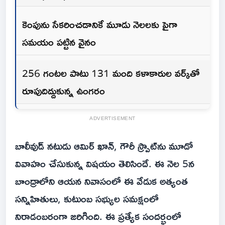
కెంపును సేకరించడానికే మూడు నెలలకు పైగా
సమయం పట్టిన వైనం
256 గంటల పాటు 131 మంది కళాకారుల వ‌ర్క్‌తో
రూపుదిద్దుకున్న ఉంగ‌రం
ADVERTISEMENT
బాలీవుడ్ నటుడు ఆమిర్ ఖాన్, గౌరీ స్ప్రాట్‌ను మూడో
వివాహం చేసుకున్న విష‌యం తెలిసిందే. ఈ నెల‌ 5న
బాంద్రాలోని ఆయన నివాసంలో ఈ వేడుక అత్యంత
సన్నిహితులు, కుటుంబ సభ్యుల సమక్షంలో
నిరాడంబరంగా జరిగింది. ఈ ప్రత్యేక సందర్భంలో