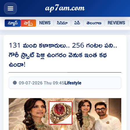
న్యూస్
షార్ట్స్
NEWS
సినిమా
ఏపీ
తెలంగాణ
REVIEWS
131 మంది కళాకారులు.. 256 గంటల పని..
గౌరీ స్ప్రాట్‌ పెళ్లి ఉంగరం వెనుక ఇంత కథ
ఉందా!
09-07-2026 Thu 09:45
Lifestyle