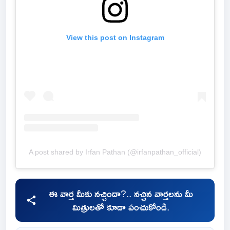
View this post on Instagram
A post shared by Irfan Pathan (@irfanpathan_official)
ఈ వార్త మీకు నచ్చిందా?.. నచ్చిన వార్తలను మీ
మిత్రులతో కూడా పంచుకోండి.