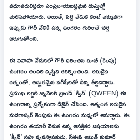
వధూవరులిద్దరూ సంప్రదాయబద్ధమైన దుస్తుల్లో
మెరిసిపోయారు. అయితే, పెళ్లి వేడుక కంటే ఎక్కువగా
ఇప్పుడు గౌరీ వేలికి ఉన్న ఉంగరం గురించే చర్చ
జరుగుతోంది.
ఈ వివాహ వేడుకలో గౌరీ ధరించిన రూబీ (కెంపు)
ఉంగరం అందరి దృష్టిని ఆకర్షించింది. అరుదైన
రత్నంతో, అద్భుతమైన నగిషీలతో దీన్ని తీర్చిదిద్దారు.
ప్రముఖ లగ్జరీ జ్యువెలరీ బ్రాండ్ 'క్వీన్' (QWEEN) ఈ
ఉంగరాన్ని ప్రత్యేకంగా డిజైన్ చేసింది. అత్యంత అరుదైన
మడగాస్కర్ కెంపును ఈ ఉంగరం మధ్యలో అమర్చారు. ఈ
ఉంగరం తయారీ వెనుక ఉన్న ఆసక్తికర విషయాలను
'క్వీన్' సహ వ్యవస్థాపకుడు, సీఈఓ అమిత్ కుమార్