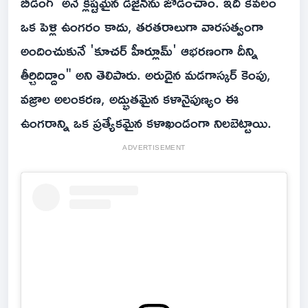
బీడింగ్' అనే క్లిష్టమైన డిజైన్‌ను జోడించాం. ఇది కేవలం
ఒక పెళ్లి ఉంగరం కాదు, తరతరాలుగా వారసత్వంగా
అందించుకునే 'కూచర్ హీర్లూమ్' ఆభరణంగా దీన్ని
తీర్చిదిద్దాం" అని తెలిపారు. అరుదైన మడగాస్కర్ కెంపు,
వజ్రాల అలంకరణ, అద్భుతమైన కళానైపుణ్యం ఈ
ఉంగరాన్ని ఒక ప్రత్యేకమైన కళాఖండంగా నిలబెట్టాయి.
ADVERTISEMENT