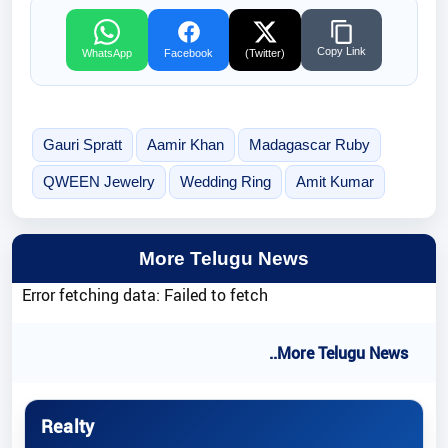
Copy Link
WhatsApp
Facebook
(Twitter)
Gauri Spratt
Aamir Khan
Madagascar Ruby
QWEEN Jewelry
Wedding Ring
Amit Kumar
More Telugu News
Error fetching data: Failed to fetch
..More Telugu News
Realty