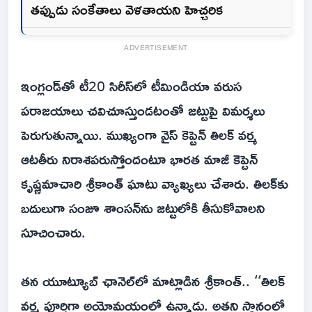
తప్పుడు సంకేతాలు వెళతాయని హెచ్చరిక
ADVERTISEMENT
ఇంగ్లండ్‌తో టీ20 సిరీస్‌లో టీమిండియా వరుస
పరాజయాలు చవిచూస్తుండటంతో జట్టుపై విమర్శలు
పెరుగుతున్నాయి. ముఖ్యంగా వైస్ కెప్టెన్ తిలక్ వర్మ
ఆటతీరు నిరాశపరుస్తోందంటూ భారత మాజీ కెప్టెన్
కృష్ణమాచారి శ్రీకాంత్ ఘాటు వ్యాఖ్యలు చేశారు. తిలక్‌కు
బదులుగా సంజూ శాంసన్‌ను జట్టులోకి తీసుకోవాలని
సూచించారు.
తన యూట్యూబ్ ఛానెల్‌లో మాట్లాడిన శ్రీకాంత్.. ‘‘తిలక్
వర్మ పూర్తిగా అయోమయంలో ఉన్నాడు. అతని స్థానంలో