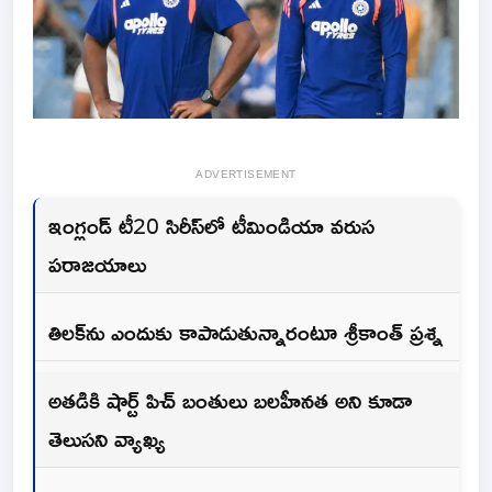
ADVERTISEMENT
ఇంగ్లండ్‌ టీ20 సిరీస్‌లో టీమిండియా వరుస
పరాజయాలు
తిలక్‌ను ఎందుకు కాపాడుతున్నారంటూ శ్రీకాంత్ ప్రశ్న
అతడికి షార్ట్‌ పిచ్‌ బంతులు బలహీనత అని కూడా
తెలుసని వ్యాఖ్య