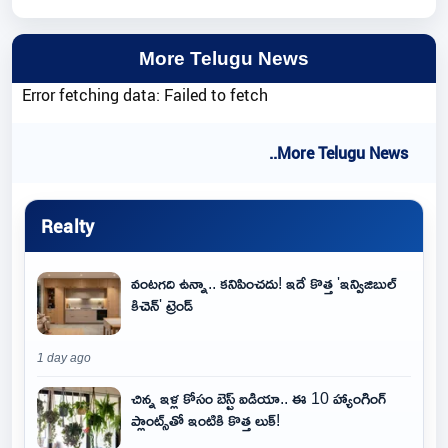
More Telugu News
Error fetching data: Failed to fetch
..More Telugu News
Realty
వంటగది ఉన్నా.. కనిపించదు! ఇదే కొత్త 'ఇన్విజిబుల్
కిచెన్' ట్రెండ్
1 day ago
చిన్న ఇళ్ల కోసం బెస్ట్ ఐడియా.. ఈ 10 హ్యాంగింగ్
ప్లాంట్స్‌తో ఇంటికి కొత్త లుక్!