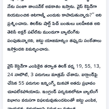
నేను సంజూ శాంసన్‌కే అవకాశం ఇస్తాను. వైస్ కెప్టెన్‌గా
నియమించిన ఆటగాణ్ని ఎందుకు కాపాడుతున్నారు?’’ అని
ప్రశ్నించారు. తిలక్‌కు షార్ట్ పిచ్ బంతులు బలహీనత అని
తెలిసే అక్షర్ పటేల్‌ను ముందుగా బ్యాటింగ్‌కు
పంపుతున్నారని, జట్టు యాజమాన్యం తప్పుడు సంకేతాలు
ఇస్తోందని విమర్శించారు.
వైస్ కెప్టెన్‌గా ఎంపికైన తర్వాత తిలక్ వర్మ 19, 55, 13,
24 నాటౌట్, 3 పరుగులు మాత్రమే చేశాడు. ఐర్లాండ్‌పై
చేసిన 55 పరుగుల ఇన్నింగ్స్ మినహా అతడు ప్రభావం
చూపలేకపోయాడు. ఇంగ్లండ్ పర్యటనలోనూ బ్యాటింగ్
విభాగం వరుసగా విఫలమవుతుండటంతో జట్టు ఎంపిక,
నాయకత్వ నిర్ణయాలపై విమర్శలు మరింత