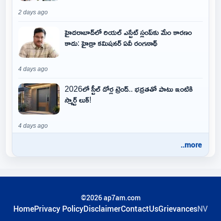
2 days ago
హైదరాబాద్‌లో రియల్ ఎస్టేట్ స్లంప్‌కు మేం కారణం
కాదు: హైడ్రా కమిషనర్ ఏవీ రంగనాథ్
4 days ago
2026లో స్టీల్ డోర్ల ట్రెండ్.. భద్రతతో పాటు ఇంటికి
స్మార్ట్ లుక్!
4 days ago
..more
©2026 ap7am.com
Home
Privacy Policy
Disclaimer
ContactUs
Grievances
NV