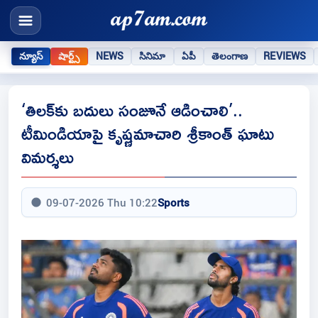
న్యూస్
షార్ట్స్
NEWS
సినిమా
ఏపీ
తెలంగాణ
REVIEWS
‘తిలక్‌కు బదులు సంజూనే ఆడించాలి’..
టీమిండియాపై కృష్ణమాచారి శ్రీకాంత్ ఘాటు
విమర్శలు
09-07-2026 Thu 10:22
Sports