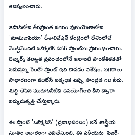
ఆవిష్కరించారు.
జపాన్‌లోని తీరప్రాంత నగరం ఫుకుయోకాలోని
'మామిజుపియా' డీశాలినేషన్ కేంద్రంలో దేశంలోనే
మొట్టమొదటి ఒస్మోటిక్ పవర్ ప్లాంట్‌ను ప్రారంభించారు.
డెన్మార్క్ తర్వాత ప్రపంచంలోనే ఇలాంటి సాంకేతికతతో
నడుస్తున్న రెండో ప్లాంట్ ఇది కావడం విశేషం. నగరాలు
సాధారణంగా వదిలేసే అత్యధిక ఉప్పు సాంద్రత గల నీరు,
శుద్ధి చేసిన మురుగునీటిని ఉపయోగించి దీని ద్వారా
విద్యుదుత్పత్తి చేస్తున్నారు.
ఈ ప్లాంట్ 'ఒస్మోసిస్' (ద్రవాభిసరణం) అనే శాస్త్రీయ
సూత్రం ఆధారంగా పనిచేస్తుంది. ఈ ప్రక్రియను 'ప్రెజర్-