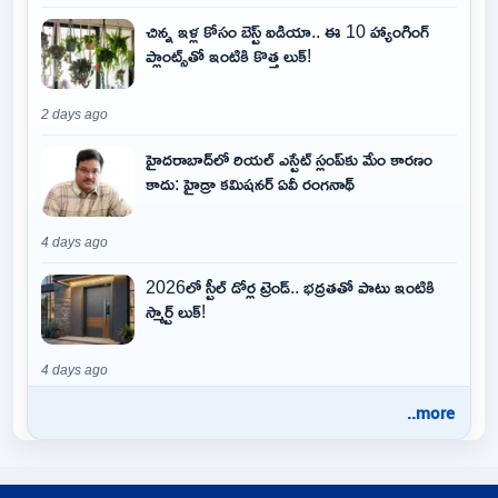
చిన్న ఇళ్ల కోసం బెస్ట్ ఐడియా.. ఈ 10 హ్యాంగింగ్
ప్లాంట్స్‌తో ఇంటికి కొత్త లుక్!
2 days ago
హైదరాబాద్‌లో రియల్ ఎస్టేట్ స్లంప్‌కు మేం కారణం
కాదు: హైడ్రా కమిషనర్ ఏవీ రంగనాథ్
4 days ago
2026లో స్టీల్ డోర్ల ట్రెండ్.. భద్రతతో పాటు ఇంటికి
స్మార్ట్ లుక్!
4 days ago
..more