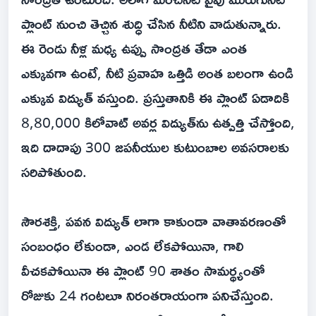
ప్లాంట్ నుంచి తెచ్చిన శుద్ధి చేసిన నీటిని వాడుతున్నారు.
ఈ రెండు నీళ్ల మధ్య ఉప్పు సాంద్రత తేడా ఎంత
ఎక్కువగా ఉంటే, నీటి ప్రవాహ ఒత్తిడి అంత బలంగా ఉండి
ఎక్కువ విద్యుత్ వస్తుంది. ప్రస్తుతానికి ఈ ప్లాంట్ ఏడాదికి
8,80,000 కిలోవాట్ అవర్ల విద్యుత్‌ను ఉత్పత్తి చేస్తోంది,
ఇది దాదాపు 300 జపనీయుల కుటుంబాల అవసరాలకు
సరిపోతుంది.
సౌరశక్తి, పవన విద్యుత్ లాగా కాకుండా వాతావరణంతో
సంబంధం లేకుండా, ఎండ లేకపోయినా, గాలి
వీచకపోయినా ఈ ప్లాంట్ 90 శాతం సామర్థ్యంతో
రోజుకు 24 గంటలూ నిరంతరాయంగా పనిచేస్తుంది.