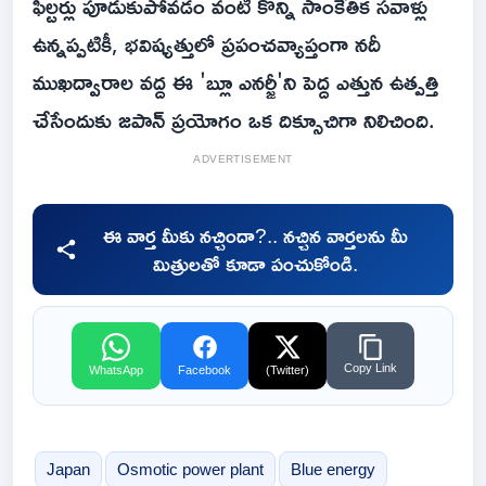
ఫిల్టర్లు పూడుకుపోవడం వంటి కొన్ని సాంకేతిక సవాళ్లు
ఉన్నప్పటికీ, భవిష్యత్తులో ప్రపంచవ్యాప్తంగా నదీ
ముఖద్వారాల వద్ద ఈ 'బ్లూ ఎనర్జీ'ని పెద్ద ఎత్తున ఉత్పత్తి
చేసేందుకు జపాన్ ప్రయోగం ఒక దిక్సూచిగా నిలిచింది.
ADVERTISEMENT
ఈ వార్త మీకు నచ్చిందా?.. నచ్చిన వార్తలను మీ
మిత్రులతో కూడా పంచుకోండి.
Copy Link
WhatsApp
Facebook
(Twitter)
Japan
Osmotic power plant
Blue energy