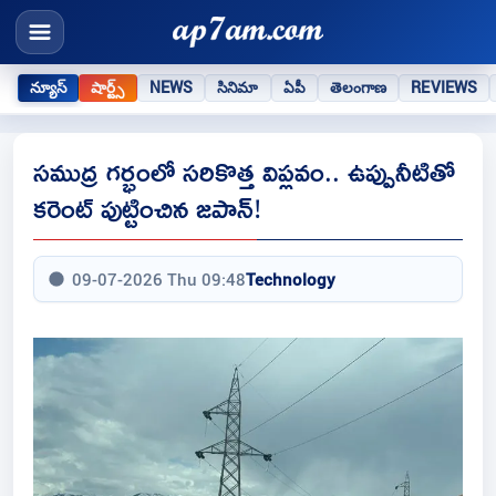
న్యూస్
షార్ట్స్
NEWS
సినిమా
ఏపీ
తెలంగాణ
REVIEWS
సముద్ర గర్భంలో సరికొత్త విప్లవం.. ఉప్పునీటితో
కరెంట్ పుట్టించిన జపాన్!
09-07-2026 Thu 09:48
Technology