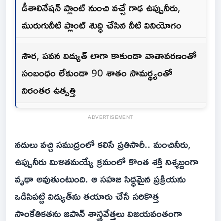
డీశాలినేషన్ ప్లాంట్ నుంచి వచ్చే గాఢ ఉప్పునీరు,
మురుగునీటి ప్లాంట్ శుద్ధి చేసిన నీటి వినియోగం
సౌర, పవన విద్యుత్ లాగా కాకుండా వాతావరణంతో
సంబంధం లేకుండా 90 శాతం సామర్థ్యంతో
నిరంతర ఉత్పత్తి
ADVERTISEMENT
నదులు వచ్చి సముద్రంలో కలిసే ప్రతిసారీ.. మంచినీరు,
ఉప్పునీరు మిళితమయ్యే క్రమంలో కొంత శక్తి నిశ్శబ్దంగా
వృథా అవుతుంటుంది. ఆ సహజ సిద్ధమైన ప్రక్రియను
ఒడిసిపట్టి విద్యుత్‌ను తయారు చేసే సరికొత్త
సాంకేతికతను జపాన్ శాస్త్రవేత్తలు విజయవంతంగా