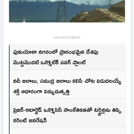
ADVERTISEMENT
ఫుకుయోకా నగరంలో ప్రారంభమైన దేశపు
మొట్టమొదటి ఒస్మోటిక్ పవర్ ప్లాంట్
నదీ జలాలు, సముద్ర జలాలు కలిసే చోట విడుదలయ్యే
శక్తి ఆధారంగా విద్యుదుత్పత్తి
ప్రెజర్-రిటార్డెడ్ ఒస్మోసిస్ సాంకేతికతతో టర్బైన్లను తిప్పి
కరెంట్ జనరేషన్