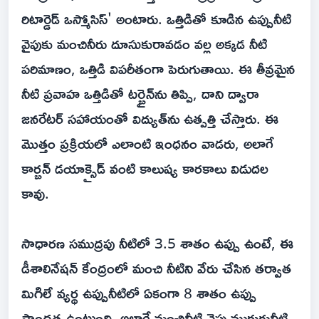
రిటార్డెడ్ ఒస్మోసిస్' అంటారు. ఒత్తిడితో కూడిన ఉప్పునీటి
వైపుకు మంచినీరు దూసుకురావడం వల్ల అక్కడ నీటి
పరిమాణం, ఒత్తిడి విపరీతంగా పెరుగుతాయి. ఈ తీవ్రమైన
నీటి ప్రవాహ ఒత్తిడితో టర్బైన్‌ను తిప్పి, దాని ద్వారా
జనరేటర్ సహాయంతో విద్యుత్‌ను ఉత్పత్తి చేస్తారు. ఈ
మొత్తం ప్రక్రియలో ఎలాంటి ఇంధనం వాడరు, అలాగే
కార్బన్ డయాక్సైడ్ వంటి కాలుష్య కారకాలు విడుదల
కావు.
సాధారణ సముద్రపు నీటిలో 3.5 శాతం ఉప్పు ఉంటే, ఈ
డీశాలినేషన్ కేంద్రంలో మంచి నీటిని వేరు చేసిన తర్వాత
మిగిలే వ్యర్థ ఉప్పునీటిలో ఏకంగా 8 శాతం ఉప్పు
సాంద్రత ఉంటుంది. అలాగే మంచినీటి వైపు మురుగునీటి