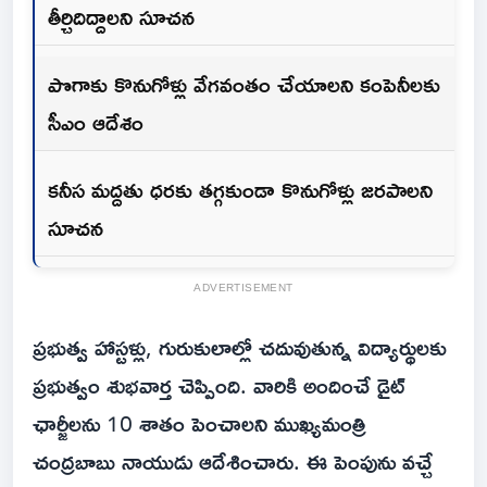
తీర్చిదిద్దాలని సూచన
పొగాకు కొనుగోళ్లు వేగవంతం చేయాలని కంపెనీలకు
సీఎం ఆదేశం
కనీస మద్దతు ధరకు తగ్గకుండా కొనుగోళ్లు జరపాలని
సూచన
ADVERTISEMENT
ప్రభుత్వ హాస్టళ్లు, గురుకులాల్లో చదువుతున్న విద్యార్థులకు
ప్రభుత్వం శుభవార్త చెప్పింది. వారికి అందించే డైట్‌
ఛార్జీలను 10 శాతం పెంచాలని ముఖ్యమంత్రి
చంద్రబాబు నాయుడు ఆదేశించారు. ఈ పెంపును వచ్చే