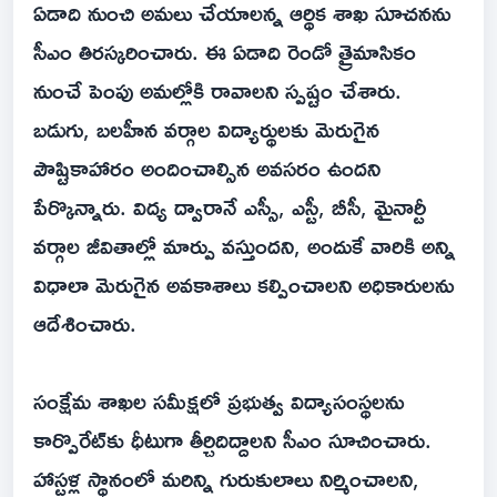
ఏడాది నుంచి అమలు చేయాలన్న ఆర్థిక శాఖ సూచనను
సీఎం తిరస్కరించారు. ఈ ఏడాది రెండో త్రైమాసికం
నుంచే పెంపు అమల్లోకి రావాలని స్పష్టం చేశారు.
బడుగు, బలహీన వర్గాల విద్యార్థులకు మెరుగైన
పౌష్టికాహారం అందించాల్సిన అవసరం ఉందని
పేర్కొన్నారు. విద్య ద్వారానే ఎస్సీ, ఎస్టీ, బీసీ, మైనార్టీ
వర్గాల జీవితాల్లో మార్పు వస్తుందని, అందుకే వారికి అన్ని
విధాలా మెరుగైన అవకాశాలు కల్పించాలని అధికారులను
ఆదేశించారు.
సంక్షేమ శాఖల సమీక్షలో ప్రభుత్వ విద్యాసంస్థలను
కార్పొరేట్‌కు ధీటుగా తీర్చిదిద్దాలని సీఎం సూచించారు.
హాస్టళ్ల స్థానంలో మరిన్ని గురుకులాలు నిర్మించాలని,