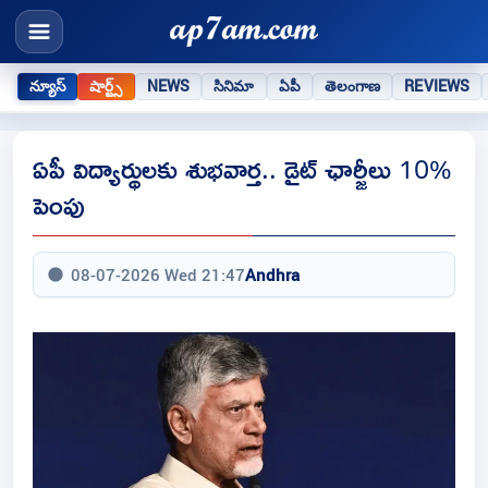
న్యూస్
షార్ట్స్
NEWS
సినిమా
ఏపీ
తెలంగాణ
REVIEWS
ఏపీ విద్యార్థులకు శుభవార్త.. డైట్‌ ఛార్జీలు 10%
పెంపు
08-07-2026 Wed 21:47
Andhra