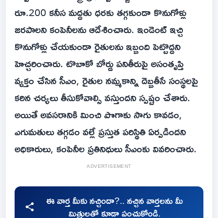
రూ.200 కనీస మద్దతు ధరకు తగ్గకుండా కొనుగోళ్లు
జరపాలని కంపెనీలను ఆదేశించారు. ఇండెంట్‌ ఇచ్చి
కొనుగోళ్లు చేయకుండా రైతులను ఇబ్బంది పెట్టొద్దని
హెచ్చరించారు. టొబాకో బోర్డు పనితీరుపై అసంతృప్తి
వ్యక్తం చేసిన సీఎం, రైతుల నమ్మకాన్ని దెబ్బతీసే సంస్థలపై
కఠిన చర్యలు తీసుకోవాల్సి వస్తుందని స్పష్టం చేశారు.
అయితే అవసరానికి మించి పొగాకు సాగు కావడం,
ఎగుమతులు తగ్గడం వల్లే ప్రస్తుత పరిస్థితి ఏర్పడిందని
అధికారులు, కంపెనీల ప్రతినిధులు సీఎంకు వివరించారు.
ADVERTISEMENT
ఈ వార్త మీకు నచ్చిందా?.. నచ్చిన వార్తలను మీ
మిత్రులతో కూడా పంచుకోండి.