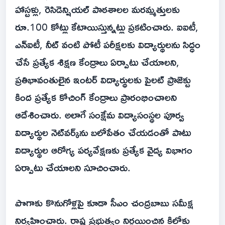
హాస్టళ్లు, రెసిడెన్షియల్‌ పాఠశాలల మరమ్మత్తులకు
రూ.100 కోట్లు కేటాయిస్తున్నట్లు ప్రకటించారు. ఐఐటీ,
ఎన్ఐటీ, నీట్‌ వంటి పోటీ పరీక్షలకు విద్యార్థులను సిద్ధం
చేసే ప్రత్యేక శిక్షణ కేంద్రాలు ఏర్పాటు చేయాలని,
ప్రతిభావంతులైన ఇంటర్‌ విద్యార్థులకు పైలట్‌ ప్రాజెక్టు
కింద ప్రత్యేక కోచింగ్‌ కేంద్రాలు ప్రారంభించాలని
ఆదేశించారు. అలాగే సంక్షేమ విద్యాసంస్థల పూర్వ
విద్యార్థుల నెట్‌వర్క్‌ను బలోపేతం చేయడంతో పాటు
విద్యార్థుల ఆరోగ్య పర్యవేక్షణకు ప్రత్యేక వైద్య విభాగం
ఏర్పాటు చేయాలని సూచించారు.
పొగాకు కొనుగోళ్లపై కూడా సీఎం చంద్రబాబు సమీక్ష
నిర్వహించారు. రాష్ట్ర ప్రభుత్వం నిర్ణయించిన కిలోకు