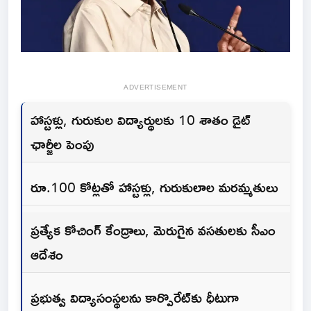
ADVERTISEMENT
హాస్టళ్లు, గురుకుల విద్యార్థులకు 10 శాతం డైట్‌
ఛార్జీల పెంపు
రూ.100 కోట్లతో హాస్టళ్లు, గురుకులాల మరమ్మతులు
ప్రత్యేక కోచింగ్‌ కేంద్రాలు, మెరుగైన వసతులకు సీఎం
ఆదేశం
ప్రభుత్వ విద్యాసంస్థలను కార్పొరేట్‌కు ధీటుగా