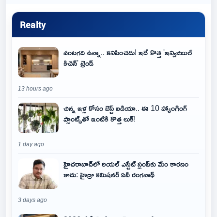
Realty
వంటగది ఉన్నా.. కనిపించదు! ఇదే కొత్త 'ఇన్విజిబుల్
కిచెన్' ట్రెండ్
13 hours ago
చిన్న ఇళ్ల కోసం బెస్ట్ ఐడియా.. ఈ 10 హ్యాంగింగ్
ప్లాంట్స్‌తో ఇంటికి కొత్త లుక్!
1 day ago
హైదరాబాద్‌లో రియల్ ఎస్టేట్ స్లంప్‌కు మేం కారణం
కాదు: హైడ్రా కమిషనర్ ఏవీ రంగనాథ్
3 days ago