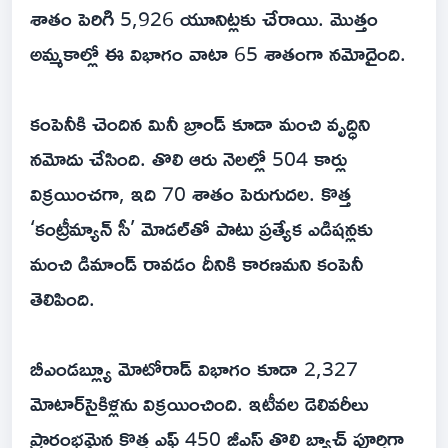
శాతం పెరిగి 5,926 యూనిట్లకు చేరాయి. మొత్తం
అమ్మకాల్లో ఈ విభాగం వాటా 65 శాతంగా నమోదైంది.
కంపెనీకి చెందిన మినీ బ్రాండ్‌ కూడా మంచి వృద్ధిని
నమోదు చేసింది. తొలి ఆరు నెలల్లో 504 కార్లు
విక్రయించగా, ఇది 70 శాతం పెరుగుదల. కొత్త
‘కంట్రీమ్యాన్‌ సీ’ మోడల్‌తో పాటు ప్రత్యేక ఎడిషన్లకు
మంచి డిమాండ్‌ రావడం దీనికి కారణమని కంపెనీ
తెలిపింది.
బీఎండబ్ల్యూ మోటోరాడ్‌ విభాగం కూడా 2,327
మోటార్‌సైకిళ్లను విక్రయించింది. ఇటీవల డెలివరీలు
ప్రారంభమైన కొత్త ఎఫ్‌ 450 జీఎస్‌ తొలి బ్యాచ్‌ పూర్తిగా