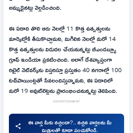
అమ్ముడైనట్లు వెల్లడించింది.
ఈ ఏడాది తొలి ఆరు నెలల్లో 11 కొత్త ఉత్పత్తులను
మార్కెట్లోకి తీసుకొచ్చామని, మిగిలిన నెలల్లో మరో 14
కొత్త ఉత్పత్తులను విడుదల చేయనున్నట్లు బీఎండబ్ల్యూ
గ్రూప్‌ ఇండియా ప్రకటించింది. అలాగే దేశవ్యాప్తంగా
రిటైల్‌ నెట్‌వర్క్‌ను విస్తరిస్తూ ప్రస్తుతం 40 నగరాల్లో 100
టచ్‌పాయింట్లతో సేవలందిస్తున్నామని, ఈ ఏడాదిలో
మరో 19 అవుట్‌లెట్లను ప్రారంభించనున్నట్లు తెలిపింది.
ADVERTISEMENT
ఈ వార్త మీకు నచ్చిందా?.. నచ్చిన వార్తలను మీ
మిత్రులతో కూడా పంచుకోండి.