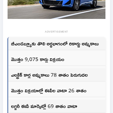
ADVERTISEMENT
బీఎండబ్ల్యూకు తొలి అర్ధభాగంలో రికార్డు అమ్మకాలు
మొత్తం 9,075 కార్లు విక్రయం
ఎలక్ట్రిక్‌ కార్ల అమ్మకాలు 78 శాతం పెరుగుదల
మొత్తం విక్రయాల్లో ఈవీల వాటా 26 శాతం
లగ్జరీ ఈవీ మార్కెట్లో 69 శాతం వాటా