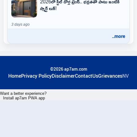
2026లో స్టీల్ డోర్ల ట్రెండ్.. భద్రతతో పాటు ఇంటికి
స్మార్ట్ లుక్!
3 days ago
..more
©2026 ap7am.com
Home
Privacy Policy
Disclaimer
ContactUs
Grievances
NV
Want a better experience?
Install ap7am PWA app