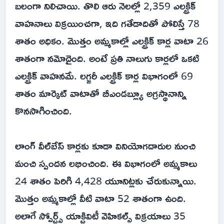
బలంగా నిలిచాయి. తొలి ఆరు నెలల్లో 2,359 ఎలక్ట్రిక్‌
వాహనాలు విక్రయించగా, ఇది గతేడాదితో పోలిస్తే 78
శాతం అధికం. మొత్తం అమ్మకాల్లో ఎలక్ట్రిక్‌ కార్ల వాటా 26
శాతంగా నమోదైంది. అంటే ప్రతి నాలుగు కార్లలో ఒకటి
ఎలక్ట్రిక్‌ వాహనమే. లగ్జరీ ఎలక్ట్రిక్‌ కార్ల విభాగంలో 69
శాతం మార్కెట్‌ వాటాతో బీఎండబ్ల్యూ అగ్రస్థానాన్ని
కొనసాగించింది.
లాంగ్‌ వీల్‌బేస్‌ కార్లకు కూడా వినియోగదారుల నుంచి
మంచి స్పందన లభించింది. ఈ విభాగంలో అమ్మకాలు
24 శాతం పెరిగి 4,428 యూనిట్లకు చేరుకున్నాయి.
మొత్తం అమ్మకాల్లో వీటి వాటా 52 శాతంగా ఉంది.
అలాగే స్పోర్ట్స్‌ యాక్టివిటీ వెహికల్స్‌ విక్రయాలు 35