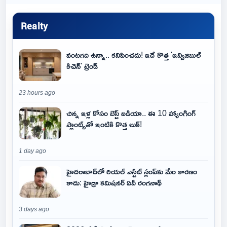
Realty
వంటగది ఉన్నా.. కనిపించదు! ఇదే కొత్త 'ఇన్విజిబుల్
కిచెన్' ట్రెండ్
23 hours ago
చిన్న ఇళ్ల కోసం బెస్ట్ ఐడియా.. ఈ 10 హ్యాంగింగ్
ప్లాంట్స్‌తో ఇంటికి కొత్త లుక్!
1 day ago
హైదరాబాద్‌లో రియల్ ఎస్టేట్ స్లంప్‌కు మేం కారణం
కాదు: హైడ్రా కమిషనర్ ఏవీ రంగనాథ్
3 days ago