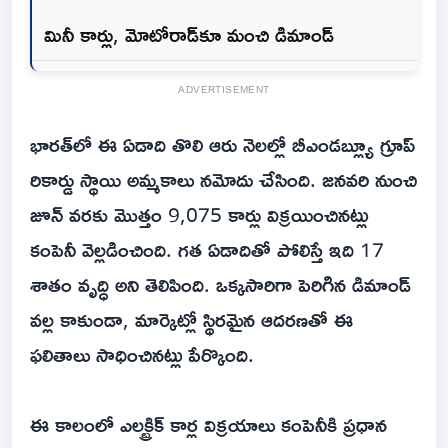
మినీ కార్లు, మోటోరాడ్‌కూ మంచి డిమాండ్‌
ADVERTISEMENT
భారత్‌లో ఈ ఏడాది తొలి ఆరు నెలల్లో బీఎండబ్ల్యూ గ్రూప్‌
రికార్డు స్థాయి అమ్మకాలు నమోదు చేసింది. జనవరి నుంచి
జూన్‌ వరకు మొత్తం 9,075 కార్లు విక్రయించినట్లు
కంపెనీ వెల్లడించింది. గత ఏడాదితో పోలిస్తే ఇది 17
శాతం వృద్ధి అని తెలిపింది. ఒక్కసారిగా పెరిగిన డిమాండ్‌
వల్ల కాకుండా, మార్కెట్లో స్థిరమైన ఆదరణతో ఈ
ఫలితాలు సాధించినట్లు పేర్కొంది.
ఈ కాలంలో ఎలక్ట్రిక్‌ కార్ల విక్రయాలు కంపెనీకి ప్రధాన