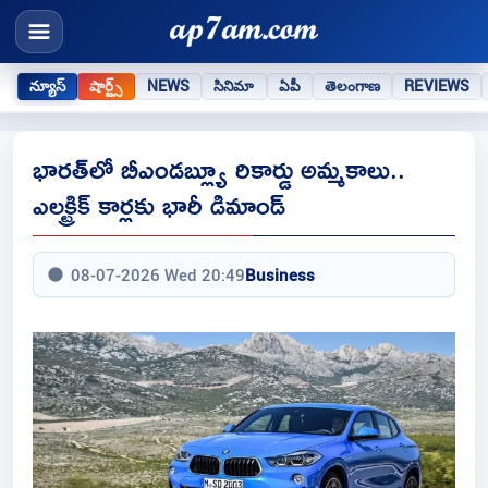
న్యూస్
షార్ట్స్
NEWS
సినిమా
ఏపీ
తెలంగాణ
REVIEWS
భారత్‌లో బీఎండబ్ల్యూ రికార్డు అమ్మకాలు..
ఎలక్ట్రిక్‌ కార్లకు భారీ డిమాండ్‌
08-07-2026 Wed 20:49
Business