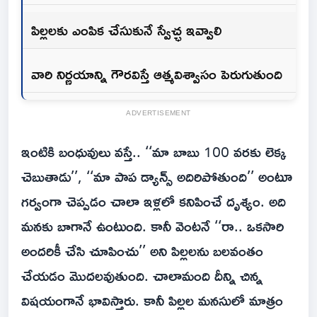
పిల్లలకు ఎంపిక చేసుకునే స్వేచ్ఛ ఇవ్వాలి
వారి నిర్ణయాన్ని గౌరవిస్తే ఆత్మవిశ్వాసం పెరుగుతుంది
ADVERTISEMENT
ఇంటికి బంధువులు వస్తే.. ‘‘మా బాబు 100 వరకు లెక్క
చెబుతాడు’’, ‘‘మా పాప డ్యాన్స్‌ అదిరిపోతుంది’’ అంటూ
గర్వంగా చెప్పడం చాలా ఇళ్లలో కనిపించే దృశ్యం. అది
మనకు బాగానే ఉంటుంది. కానీ వెంటనే ‘‘రా.. ఒకసారి
అందరికీ చేసి చూపించు’’ అని పిల్లలను బలవంతం
చేయడం మొదలవుతుంది. చాలామంది దీన్ని చిన్న
విషయంగానే భావిస్తారు. కానీ పిల్లల మనసులో మాత్రం