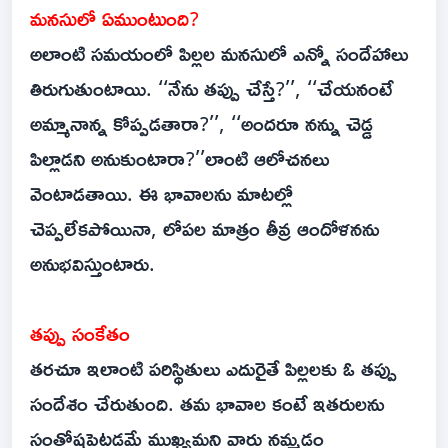
మనసులో ఏముంటుంది?
అలాంటి సమయంలో పిల్లల మనసులో ఎన్నో సందేహాలు
తిరుగుతుంటాయి. ‘‘నేను తప్పు చేస్తే?’’, ‘‘చేయనంటే
అమ్మానాన్న కోప్పడతారా?’’, ‘‘అందరూ నన్ను చెడ్డ
పిల్లాడని అనుకుంటారా?’’లాంటి ఆలోచనలు
వెంటాడతాయి. ఈ భావాలను మాటల్లో
చెప్పలేకపోయినా, లోపల మాత్రం తీవ్ర ఆందోళనను
అనుభవిస్తుంటారు.
తప్పు సంకేతం
తరచూ ఇలాంటి పరిస్థితులు ఎదురైతే పిల్లలకు ఓ తప్పు
సందేశం చేరుతుంది. తమ భావాల కంటే ఇతరులను
సంతోషపెట్టడమే ముఖ్యమని వారు నమ్మడం