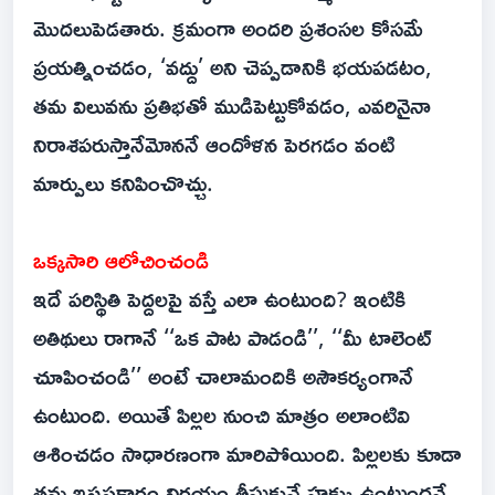
మొదలుపెడతారు. క్రమంగా అందరి ప్రశంసల కోసమే
ప్రయత్నించడం, ‘వద్దు’ అని చెప్పడానికి భయపడటం,
తమ విలువను ప్రతిభతో ముడిపెట్టుకోవడం, ఎవరినైనా
నిరాశపరుస్తానేమోననే ఆందోళన పెరగడం వంటి
మార్పులు కనిపించొచ్చు.
ఒక్కసారి ఆలోచించండి
ఇదే పరిస్థితి పెద్దలపై వస్తే ఎలా ఉంటుంది? ఇంటికి
అతిథులు రాగానే ‘‘ఒక పాట పాడండి’’, ‘‘మీ టాలెంట్‌
చూపించండి’’ అంటే చాలామందికి అసౌకర్యంగానే
ఉంటుంది. అయితే పిల్లల నుంచి మాత్రం అలాంటివి
ఆశించడం సాధారణంగా మారిపోయింది. పిల్లలకు కూడా
తమ ఇష్టప్రకారం నిర్ణయం తీసుకునే హక్కు ఉంటుందనే