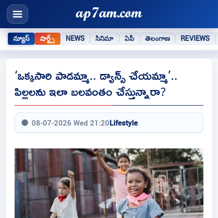
న్యూస్
షార్ట్స్
NEWS
సినిమా
ఏపీ
తెలంగాణ
REVIEWS
‘ఒక్కసారి పాడమ్మా.. డ్యాన్స్‌ చేయమ్మా’..
పిల్లలను ఇలా బలవంతం చేస్తున్నారా?
08-07-2026 Wed 21:20
Lifestyle