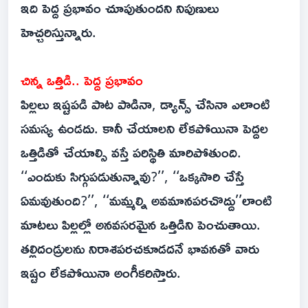
ఇది పెద్ద ప్రభావం చూపుతుందని నిపుణులు
హెచ్చరిస్తున్నారు.
చిన్న ఒత్తిడి.. పెద్ద ప్రభావం
పిల్లలు ఇష్టపడి పాట పాడినా, డ్యాన్స్‌ చేసినా ఎలాంటి
సమస్య ఉండదు. కానీ చేయాలని లేకపోయినా పెద్దల
ఒత్తిడితో చేయాల్సి వస్తే పరిస్థితి మారిపోతుంది.
‘‘ఎందుకు సిగ్గుపడుతున్నావు?’’, ‘‘ఒక్కసారి చేస్తే
ఏమవుతుంది?’’, ‘‘మమ్మల్ని అవమానపరచొద్దు’’లాంటి
మాటలు పిల్లల్లో అనవసరమైన ఒత్తిడిని పెంచుతాయి.
తల్లిదండ్రులను నిరాశపరచకూడదనే భావనతో వారు
ఇష్టం లేకపోయినా అంగీకరిస్తారు.