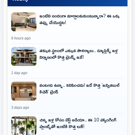
ఇంటిని అందంగా మార్చాలనుకుంటున్నారా? ఈ ఒక్క
తప్పు చేయొద్దట!
9 hours ago
తక్కువ స్థలంలో ఎక్కువ సౌకర్యాలు.. డ్యూప్లెక్స్ ఇళ్ల
నిర్మాణంలో కొత్త ట్రెండ్స్ ఇవే!
1 day ago
వంటగది ఉన్నా.. కనిపించదు! ఇదే కొత్త 'ఇన్విజిబుల్
కిచెన్' ట్రెండ్
3 days ago
చిన్న ఇళ్ల కోసం బెస్ట్ ఐడియా.. ఈ 10 హ్యాంగింగ్
ప్లాంట్స్‌తో ఇంటికి కొత్త లుక్!