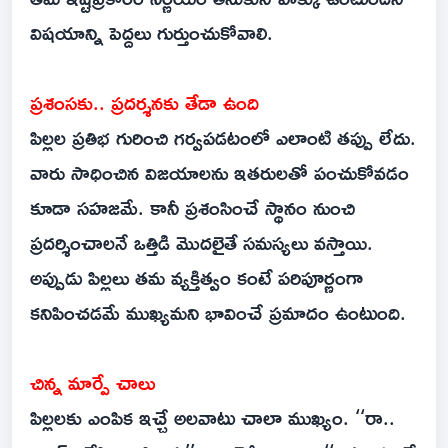
విషయాన్ని పెద్దలు గుర్తుంచుకోవాలి.
ప్రశంసకు.. ప్రదర్శనకు తేడా ఉంది
పిల్లల ప్రతిభ గురించి గర్వపడటంలో ఎలాంటి తప్పు లేదు.
వారు సాధించిన విజయాలను ఇతరులతో పంచుకోవడం
కూడా సహజమే. కానీ ప్రశంసించే స్థానం నుంచి
ప్రదర్శించాలనే ఒత్తిడి మొదలైతే సమస్యలు వస్తాయి.
అప్పుడు పిల్లలు తమ వ్యక్తిత్వం కంటే పరిపూర్ణంగా
కనిపించడమే ముఖ్యమని భావించే ప్రమాదం ఉంటుంది.
చిన్న మార్పే చాలు
పిల్లలకు ఎంపిక ఇచ్చే అలవాటు చాలా ముఖ్యం. ‘‘రా..