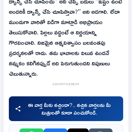
డ్యాన్స్‌ చేసి చూపించు’’ అని చెప్పే బదులు ‘‘ఇష్టం ఉంటే
అందరికీ డ్యాన్స్‌ చేసి చూపిస్తావా?’’ అని అడగాలి. లేదా
ముందుగా వారితో విడిగా మాట్లాడి అభిప్రాయం
తెలుసుకోవాలి. పిల్లలు వద్దంటే ఆ నిర్ణయాన్ని
గౌరవించాలి. నిజమైన ఆత్మవిశ్వాసం బలవంతపు
ప్రదర్శనలతో రాదు. తమ భావాలకు విలువ ఉందనే
నమ్మకం కలిగినప్పుడే అది పెరుగుతుందని నిపుణులు
చెబుతున్నారు.
ADVERTISEMENT
ఈ వార్త మీకు నచ్చిందా?.. నచ్చిన వార్తలను మీ
మిత్రులతో కూడా పంచుకోండి.