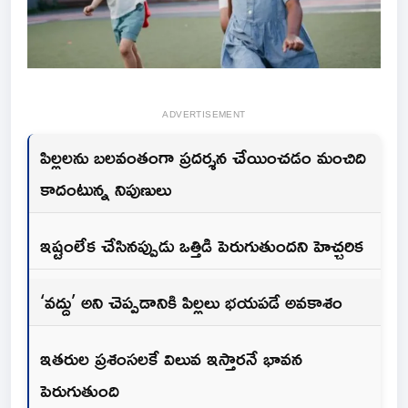
ADVERTISEMENT
పిల్లలను బలవంతంగా ప్రదర్శన చేయించడం మంచిది
కాదంటున్న నిపుణులు
ఇష్టంలేక చేసినప్పుడు ఒత్తిడి పెరుగుతుందని హెచ్చరిక
‘వద్దు’ అని చెప్పడానికి పిల్లలు భయపడే అవకాశం
ఇతరుల ప్రశంసలకే విలువ ఇస్తారనే భావన
పెరుగుతుంది