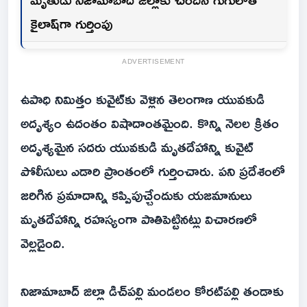
కైలాష్‌గా గుర్తింపు
ADVERTISEMENT
ఉపాధి నిమిత్తం కువైట్‌కు వెళ్లిన తెలంగాణ యువకుడి
అదృశ్యం ఉదంతం విషాదాంతమైంది. కొన్ని నెలల క్రితం
అదృశ్యమైన సదరు యువకుడి మృతదేహాన్ని కువైట్
పోలీసులు ఎడారి ప్రాంతంలో గుర్తించారు. పని ప్రదేశంలో
జరిగిన ప్రమాదాన్ని కప్పిపుచ్చేందుకు యజమానులు
మృతదేహాన్ని రహస్యంగా పాతిపెట్టినట్లు విచారణలో
వెల్లడైంది.
నిజామాబాద్ జిల్లా డిచ్‌పల్లి మండలం కోరట్‌పల్లి తండాకు