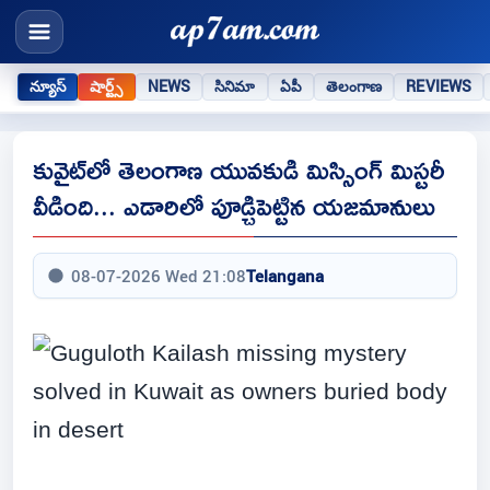
న్యూస్
షార్ట్స్
NEWS
సినిమా
ఏపీ
తెలంగాణ
REVIEWS
కువైట్‌‍లో తెలంగాణ యువకుడి మిస్సింగ్ మిస్టరీ
వీడింది... ఎడారిలో పూడ్చిపెట్టిన యజమానులు
08-07-2026 Wed 21:08
Telangana