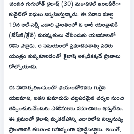
చెందిన గుగులోత్ కైలాష్ (30) మెకానికల్ ఇంజనీర్‌గా
కువైట్‌లో విధులు నిర్వహిస్తున్నాడు. ఈ ఏడాది మార్చి
19న అల్-సల్మీ ఎడారి ప్రాంతంలో ఓ భారీ యంత్రానికి
(జేసీబీ/క్రేన్) మరమ్మతులు చేసేందుకు యజమానితో
కలిసి వెళ్లాడు. ఆ సమయంలో ప్రమాదవశాత్తు సదరు
యంత్రం కుప్పకూలడంతో కైలాష్ అక్కడికక్కడే ప్రాణాలు
కోల్పోయాడు.
ఈ హఠాత్పరిణామంతో భయాందోళనకు గురైన
యజమాని, అతని కుమారుడు చట్టపరమైన చర్యల నుంచి
తప్పించుకునేందుకు పోలీసులకు సమాచారం ఇవ్వలేదు.
ఈ క్రమంలో కైలాష్ మృతదేహాన్ని ఎడారిలోని నిర్మానుష్య
ప్రాంతానికి తరలించి రహస్యంగా పూడ్చిపెట్టారు. అయితే,