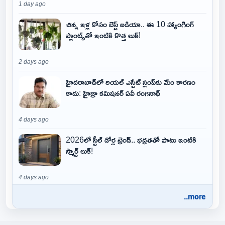
1 day ago
చిన్న ఇళ్ల కోసం బెస్ట్ ఐడియా.. ఈ 10 హ్యాంగింగ్
ప్లాంట్స్‌తో ఇంటికి కొత్త లుక్!
2 days ago
హైదరాబాద్‌లో రియల్ ఎస్టేట్ స్లంప్‌కు మేం కారణం
కాదు: హైడ్రా కమిషనర్ ఏవీ రంగనాథ్
4 days ago
2026లో స్టీల్ డోర్ల ట్రెండ్.. భద్రతతో పాటు ఇంటికి
స్మార్ట్ లుక్!
4 days ago
..more