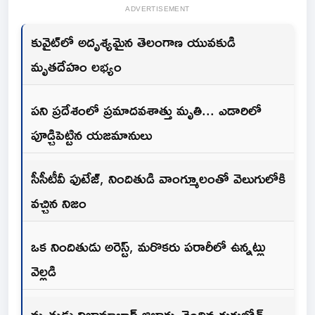
ADVERTISEMENT
కువైట్‌లో అదృశ్యమైన తెలంగాణ యువకుడి
మృతదేహం లభ్యం
పని ప్రదేశంలో ప్రమాదవశాత్తు మృతి... ఎడారిలో
పూడ్చిపెట్టిన యజమానులు
సీసీటీవీ ఫుటేజ్, నిందితుడి వాంగ్మూలంతో వెలుగులోకి
వచ్చిన నిజం
ఒక నిందితుడు అరెస్ట్, మరొకరు పరారీలో ఉన్నట్లు
వెల్లడి
మృతుడు నిజామాబాద్ జిల్లాకు చెందిన గుగులోత్