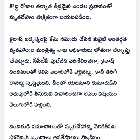
కొద్ది రోజుల తర్వాత తీవ్రమైన ఎండల ప్రభావంతో
మృతదేహం పాక్షికంగా బయటపడింది.
కైలాష్ అదృశ్యంపై కేసు నమోదు చేసిన కువైట్ అంతర్గత
వ్యవహారాల మంత్రిత్వ శాఖ అధికారులు లోతుగా దర్యాప్తు
చేపట్టారు. సీసీటీవీ ఫుటేజీని పరిశీలించగా, కైలాష్
నిందితులతో కలిసి ఎడారిలోకి వెళ్లినట్లు, కానీ తిరిగి
రానట్లు స్పష్టమైంది. దీంతో యజమాని కుమారుడిని
అదుపులోకి తీసుకుని విచారించగా అసలు విషయం
వెలుగులోకి వచ్చింది.
నిందితుడి సమాచారంతో మృతదేహాన్ని వెలికితీసిన
ఫోరెన్సిక్ బృందాలు అవశేషాలను స్వాధీనం