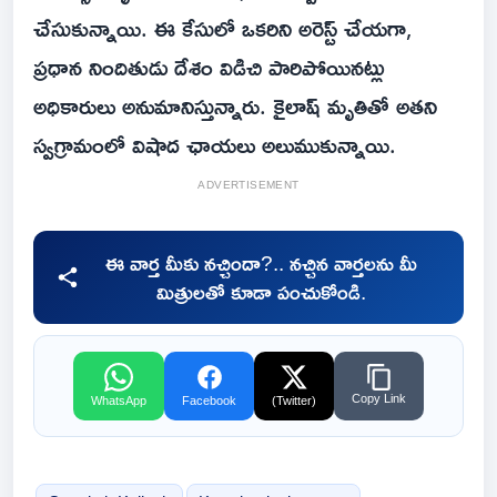
చేసుకున్నాయి. ఈ కేసులో ఒకరిని అరెస్ట్ చేయగా,
ప్రధాన నిందితుడు దేశం విడిచి పారిపోయినట్లు
అధికారులు అనుమానిస్తున్నారు. కైలాష్ మృతితో అతని
స్వగ్రామంలో విషాద ఛాయలు అలుముకున్నాయి.
ADVERTISEMENT
ఈ వార్త మీకు నచ్చిందా?.. నచ్చిన వార్తలను మీ
మిత్రులతో కూడా పంచుకోండి.
Copy Link
WhatsApp
Facebook
(Twitter)