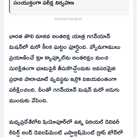
సంయుక్తంగా పరీక్ష నిర్వహణ
ADVERTISEMENT
భారత తొలి మానవ అంతరిక్ష యాత్ర గగన్‌యాన్‌
మిషన్‌లో మరో కీలక ఘట్టం పూర్తైంది. వ్యోమగాములు
ప్రయాణించే క్రూ క్యాప్సూల్‌ను అంతరిక్షం నుంచి
సురక్షితంగా భూమిపైకి తీసుకొచ్చేందుకు అవసరమైన
ప్రధాన పారాచూట్‌ వ్యవస్థను ఇస్రో విజయవంతంగా
పరీక్షించింది. దీంతో గగన్‌యాన్‌ మిషన్‌ మరో అడుగు
ముందుకు వేసింది.
మధ్యప్రదేశ్‌లోని షియోపూర్‌లో ఉన్న ఏరియల్‌ డెలివరీ
రీసెర్చ్‌ అండ్‌ డెవలప్‌మెంట్‌ ఎస్టాబ్లిష్‌మెంట్‌ డ్రాప్‌ జోన్‌లో