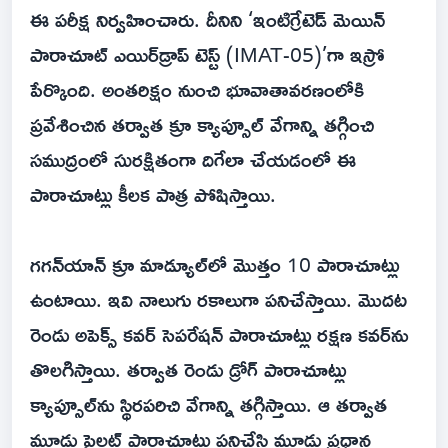
ఈ పరీక్ష నిర్వహించారు. దీనిని ‘ఇంటిగ్రేటెడ్‌ మెయిన్‌
పారాచూట్‌ ఎయిర్‌డ్రాప్‌ టెస్ట్‌ (IMAT-05)’గా ఇస్రో
పేర్కొంది. అంతరిక్షం నుంచి భూవాతావరణంలోకి
ప్రవేశించిన తర్వాత క్రూ క్యాప్సూల్‌ వేగాన్ని తగ్గించి
సముద్రంలో సురక్షితంగా దిగేలా చేయడంలో ఈ
పారాచూట్లు కీలక పాత్ర పోషిస్తాయి.
గగన్‌యాన్‌ క్రూ మాడ్యూల్‌లో మొత్తం 10 పారాచూట్లు
ఉంటాయి. ఇవి నాలుగు రకాలుగా పనిచేస్తాయి. మొదట
రెండు అపెక్స్‌ కవర్‌ సెపరేషన్‌ పారాచూట్లు రక్షణ కవర్‌ను
తొలగిస్తాయి. తర్వాత రెండు డ్రోగ్‌ పారాచూట్లు
క్యాప్సూల్‌ను స్థిరపరిచి వేగాన్ని తగ్గిస్తాయి. ఆ తర్వాత
మూడు పైలట్‌ పారాచూట్లు పనిచేసి మూడు ప్రధాన