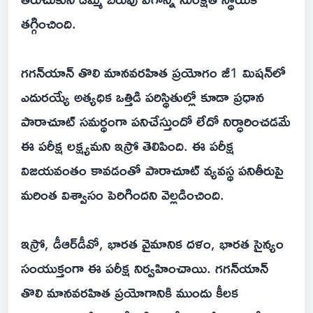
తగ్గించింది.
గగన్‌యాన్‌ తొలి మానవరహిత ప్రయోగం జీ1 మిషన్‌లో
ఎదురయ్యే అత్యధిక ఒత్తిడి పరిస్థితుల్లో కూడా ప్రధాన
పారాచూట్‌ సమర్థంగా పనిచేస్తుందో లేదో నిర్ధారించడమే
ఈ పరీక్ష లక్ష్యమని ఇస్రో తెలిపింది. ఈ పరీక్ష
విజయవంతం కావడంతో పారాచూట్‌ వ్యవస్థ పనితీరుపై
మరింత విశ్వాసం పెరిగిందని వెల్లడించింది.
ఇస్రో, డీఆర్‌డీవో, భారత వైమానిక దళం, భారత సైన్యం
సంయుక్తంగా ఈ పరీక్ష నిర్వహించాయి. గగన్‌యాన్‌
తొలి మానవరహిత ప్రయోగానికి ముందు కీలక