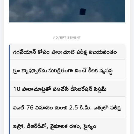
ADVERTISEMENT
గగన్‌యాన్‌ కోసం పారాచూట్‌ పరీక్ష విజయవంతం
క్రూ క్యాప్సూల్‌ను సురక్షితంగా దించే కీలక వ్యవస్థ
10 పారాచూట్లతో పనిచేసే డీసిలరేషన్‌ సిస్టమ్‌
ఐఎల్‌-76 విమానం నుంచి 2.5 కి.మీ. ఎత్తులో పరీక్ష
ఇస్రో, డీఆర్‌డీవో, వైమానిక దళం, సైన్యం