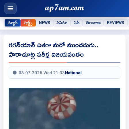
న్యూస్
షార్ట్స్
NEWS
సినిమా
ఏపీ
తెలంగాణ
REVIEWS
గగన్‌యాన్‌ దిశగా మరో ముందడుగు..
పారాచూట్ల పరీక్ష విజయవంతం
08-07-2026 Wed 21:33
National