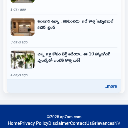
1 day ago
వంటగది ఉన్నా.. కనిపించదు! ఇదే కొత్త 'ఇన్విజిబుల్
కిచెన్' ట్రెండ్
3 days ago
చిన్న ఇళ్ల కోసం బెస్ట్ ఐడియా.. ఈ 10 హ్యాంగింగ్
ప్లాంట్స్‌తో ఇంటికి కొత్త లుక్!
4 days ago
..more
©2026 ap7am.com
Home
Privacy Policy
Disclaimer
ContactUs
Grievances
NV