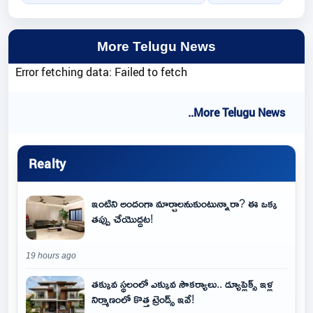
More Telugu News
Error fetching data: Failed to fetch
..More Telugu News
Realty
ఇంటిని అందంగా మార్చాలనుకుంటున్నారా? ఈ ఒక్క
తప్పు చేయొద్దట!
19 hours ago
తక్కువ స్థలంలో ఎక్కువ సౌకర్యాలు.. డ్యూప్లెక్స్ ఇళ్ల
నిర్మాణంలో కొత్త ట్రెండ్స్ ఇవే!