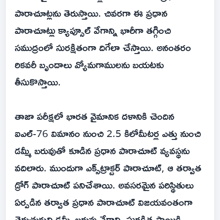
పారాచూట్లను తెరుస్తాయి. చివరగా ఈ ప్రధాన
పారాచూట్లు క్యాప్సూల్‌ వేగాన్ని భారీగా తగ్గించి
సముద్రంలో సురక్షితంగా దిగేలా చేస్తాయి. అనంతరం
రికవరీ బృందాలు వ్యోమగాములను బయటకు
తీసుకొస్తాయి.
తాజా పరీక్షలో భారత వైమానిక దళానికి చెందిన
ఐఎల్‌-76 విమానం నుంచి 2.5 కిలోమీటర్ల ఎత్తు నుంచి
డమ్మీ బరువుతో కూడిన ప్రధాన పారాచూట్‌ వ్యవస్థను
వదిలారు. ముందుగా ఎక్స్‌ట్రాక్టర్‌ పారాచూట్‌, ఆ తర్వాత
డ్రోగ్‌ పారాచూట్‌ పనిచేశాయి. అవసరమైన పరిస్థితులు
ఏర్పడిన తర్వాత ప్రధాన పారాచూట్‌ విజయవంతంగా
తెరుచుకుని డమ్మీ బరువు వేగాన్ని సురక్షిత స్థాయికి