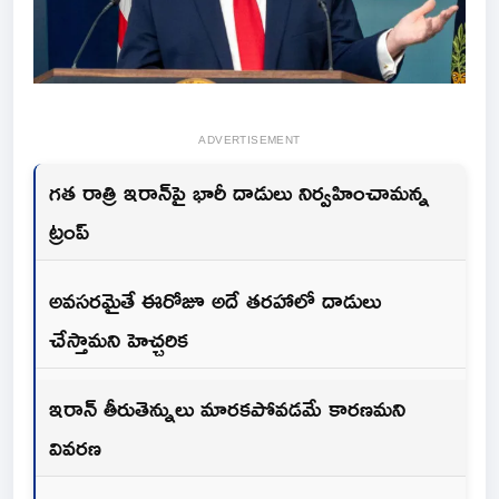
ADVERTISEMENT
గత రాత్రి ఇరాన్‌పై భారీ దాడులు నిర్వహించామన్న
ట్రంప్‌
అవసరమైతే ఈరోజూ అదే తరహాలో దాడులు
చేస్తామని హెచ్చరిక
ఇరాన్‌ తీరుతెన్నులు మారకపోవడమే కారణమని
వివరణ