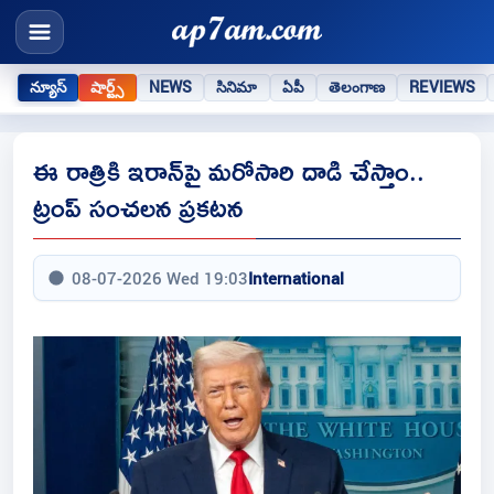
న్యూస్
షార్ట్స్
NEWS
సినిమా
ఏపీ
తెలంగాణ
REVIEWS
ఈ రాత్రికి ఇరాన్‌పై మరోసారి దాడి చేస్తాం..
ట్రంప్‌ సంచలన ప్రకటన
08-07-2026 Wed 19:03
International