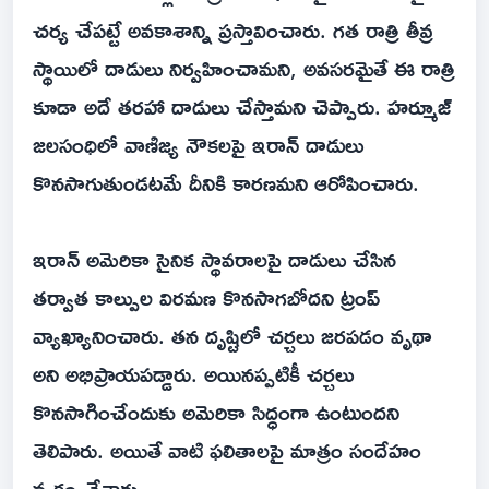
చర్య చేపట్టే అవకాశాన్ని ప్రస్తావించారు. గత రాత్రి తీవ్ర
స్థాయిలో దాడులు నిర్వహించామని, అవసరమైతే ఈ రాత్రి
కూడా అదే తరహా దాడులు చేస్తామని చెప్పారు. హర్మూజ్‌
జలసంధిలో వాణిజ్య నౌకలపై ఇరాన్‌ దాడులు
కొనసాగుతుండటమే దీనికి కారణమని ఆరోపించారు.
ఇరాన్‌ అమెరికా సైనిక స్థావరాలపై దాడులు చేసిన
తర్వాత కాల్పుల విరమణ కొనసాగబోదని ట్రంప్‌
వ్యాఖ్యానించారు. తన దృష్టిలో చర్చలు జరపడం వృథా
అని అభిప్రాయపడ్డారు. అయినప్పటికీ చర్చలు
కొనసాగించేందుకు అమెరికా సిద్ధంగా ఉంటుందని
తెలిపారు. అయితే వాటి ఫలితాలపై మాత్రం సందేహం
వ్యక్తం చేశారు.