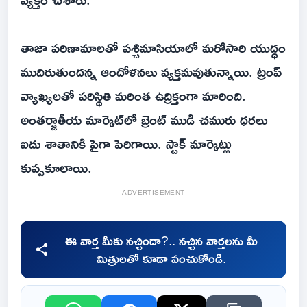
తాజా పరిణామాలతో పశ్చిమాసియాలో మరోసారి యుద్ధం
ముదిరుతుందన్న ఆందోళనలు వ్యక్తమవుతున్నాయి. ట్రంప్‌
వ్యాఖ్యలతో పరిస్థితి మరింత ఉద్రిక్తంగా మారింది.
అంతర్జాతీయ మార్కెట్‌లో బ్రెంట్‌ ముడి చమురు ధరలు
ఐదు శాతానికి పైగా పెరిగాయి. స్టాక్‌ మార్కెట్లు
కుప్పకూలాయి.
ADVERTISEMENT
ఈ వార్త మీకు నచ్చిందా?.. నచ్చిన వార్తలను మీ
మిత్రులతో కూడా పంచుకోండి.