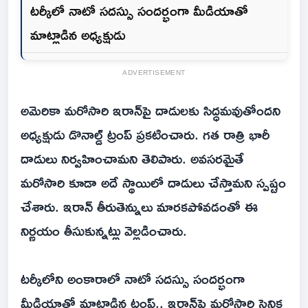
టర్కీలో నాటో సదస్సు సందర్భంగా మీడియాతో
మాట్లాడిన అధ్యక్షుడు
ADVERTISEMENT
అమెరికా మరోసారి ఇరాన్‌పై దాడులకు సిద్ధమవుతోందని
అధ్యక్షుడు డొనాల్డ్‌ ట్రంప్‌ ప్రకటించారు. గత రాత్రి భారీ
దాడులు నిర్వహించామని తెలిపారు. అవసరమైతే
మరోసారి కూడా అదే స్థాయిలో దాడులు చేస్తామని స్పష్టం
చేశారు. ఇరాన్‌ తీరుతెన్నులు మారకపోవడంతో ఈ
నిర్ణయం తీసుకున్నట్లు వెల్లడించారు.
టర్కీలోని అంకారాలో నాటో సదస్సు సందర్భంగా
మీడియాతో మాట్లాడిన ట్రంప్‌.. ఇరాన్‌పై మరోసారి సైనిక