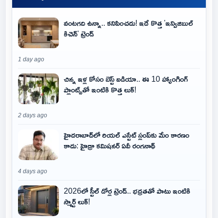
వంటగది ఉన్నా.. కనిపించదు! ఇదే కొత్త 'ఇన్విజిబుల్
కిచెన్' ట్రెండ్
1 day ago
చిన్న ఇళ్ల కోసం బెస్ట్ ఐడియా.. ఈ 10 హ్యాంగింగ్
ప్లాంట్స్‌తో ఇంటికి కొత్త లుక్!
2 days ago
హైదరాబాద్‌లో రియల్ ఎస్టేట్ స్లంప్‌కు మేం కారణం
కాదు: హైడ్రా కమిషనర్ ఏవీ రంగనాథ్
4 days ago
2026లో స్టీల్ డోర్ల ట్రెండ్.. భద్రతతో పాటు ఇంటికి
స్మార్ట్ లుక్!