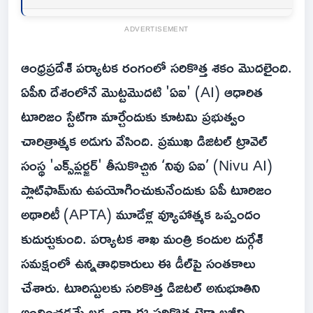
ADVERTISEMENT
ఆంధ్రప్రదేశ్ పర్యాటక రంగంలో సరికొత్త శకం మొదలైంది.
ఏపీని దేశంలోనే మొట్టమొదటి 'ఏఐ' (AI) ఆధారిత
టూరిజం స్టేట్‌గా మార్చేందుకు కూటమి ప్రభుత్వం
చారిత్రాత్మక అడుగు వేసింది. ప్రముఖ డిజిటల్ ట్రావెల్
సంస్థ 'ఎక్స్‌ప్లర్జర్‌' తీసుకొచ్చిన ‘నివు ఏఐ’ (Nivu AI)
ప్లాట్‌ఫామ్‌ను ఉపయోగించుకునేందుకు ఏపీ టూరిజం
అథారిటీ (APTA) మూడేళ్ల వ్యూహాత్మక ఒప్పందం
కుదుర్చుకుంది. పర్యాటక శాఖ మంత్రి కందుల దుర్గేశ్‌
సమక్షంలో ఉన్నతాధికారులు ఈ డీల్‌పై సంతకాలు
చేశారు. టూరిస్టులకు సరికొత్త డిజిటల్ అనుభూతిని
అందించడమే లక్ష్యంగా ఈ సరికొత్త టెక్నాలజీని