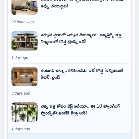
తప్పు చేయొద్దట!
22 hours ago
తక్కువ స్థలంలో ఎక్కువ సౌకర్యాలు.. డ్యూప్లెక్స్ ఇళ్ల
నిర్మాణంలో కొత్త ట్రెండ్స్ ఇవే!
1 day ago
వంటగది ఉన్నా.. కనిపించదు! ఇదే కొత్త 'ఇన్విజిబుల్
కిచెన్' ట్రెండ్
3 days ago
చిన్న ఇళ్ల కోసం బెస్ట్ ఐడియా.. ఈ 10 హ్యాంగింగ్
ప్లాంట్స్‌తో ఇంటికి కొత్త లుక్!
4 days ago