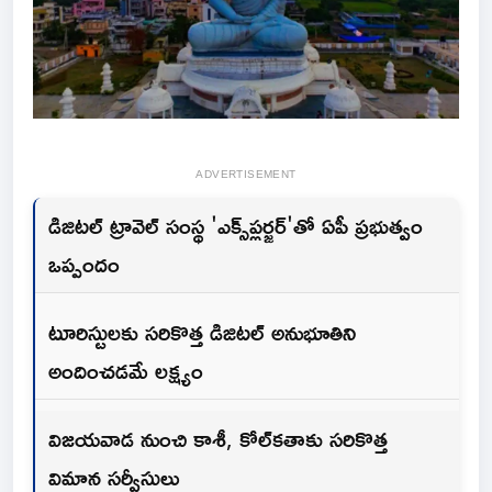
ADVERTISEMENT
డిజిటల్ ట్రావెల్ సంస్థ 'ఎక్స్‌ప్లర్జర్‌'తో ఏపీ ప్రభుత్వం
ఒప్పందం
టూరిస్టులకు సరికొత్త డిజిటల్ అనుభూతిని
అందించడమే లక్ష్యం
విజయవాడ నుంచి కాశీ, కోల్‌కతాకు సరికొత్త
విమాన సర్వీసులు