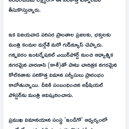
తీసుకొస్తున్నారు.
ఇక విజయవాడ పరిసర ప్రాంతాల ప్రజలకు, భక్తులకు
మంత్రి కందుల దుర్గేశ్‌ మరో గుడ్‌న్యూస్ చెప్పారు.
గన్నవరం ఇంటర్నేషనల్ ఎయిర్‌పోర్ట్ నుంచి ఆధ్యాత్మిక
నగరమైన వారణాసి (కాశీ)తో పాటు చారిత్రక నగరమైన
కోల్‌కతాకు సరికొత్త విమాన సర్వీసులు ప్రారంభం
కాబోతున్నాయి. దీనికి సంబంధించిన అఫీషియల్
పోస్టర్‌ను మంత్రి ఆవిష్కరించారు.
ప్రముఖ విమానయాన సంస్థ 'ఇండిగో' ఆధ్వర్యంలో