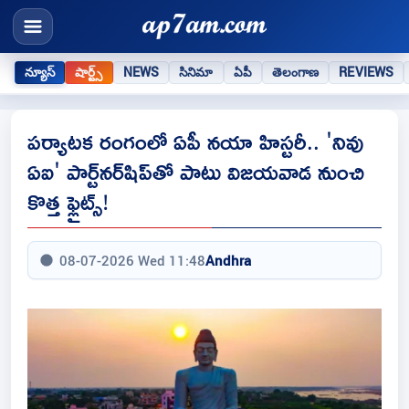
న్యూస్
షార్ట్స్
NEWS
సినిమా
ఏపీ
తెలంగాణ
REVIEWS
పర్యాటక రంగంలో ఏపీ నయా హిస్టరీ.. 'నివు
ఏఐ' పార్ట్‌నర్‌షిప్‌తో పాటు విజయవాడ నుంచి
కొత్త ఫ్లైట్స్!
08-07-2026 Wed 11:48
Andhra