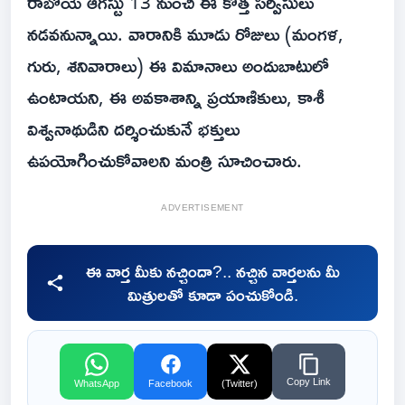
రాబోయే ఆగస్టు 13 నుంచి ఈ కొత్త సర్వీసులు
నడవనున్నాయి. వారానికి మూడు రోజులు (మంగళ,
గురు, శనివారాలు) ఈ విమానాలు అందుబాటులో
ఉంటాయని, ఈ అవకాశాన్ని ప్రయాణికులు, కాశీ
విశ్వనాథుడిని దర్శించుకునే భక్తులు
ఉపయోగించుకోవాలని మంత్రి సూచించారు.
ADVERTISEMENT
ఈ వార్త మీకు నచ్చిందా?.. నచ్చిన వార్తలను మీ
మిత్రులతో కూడా పంచుకోండి.
Copy Link
WhatsApp
Facebook
(Twitter)