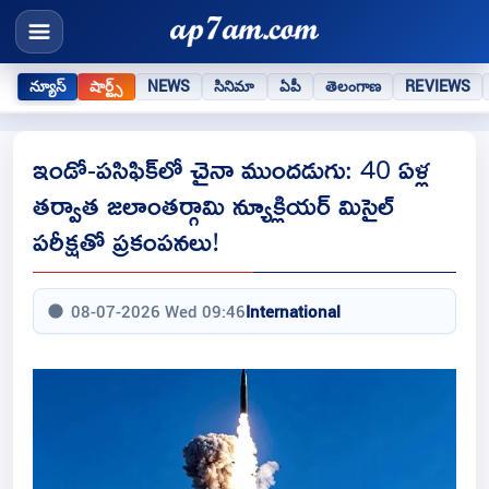
న్యూస్
షార్ట్స్
NEWS
సినిమా
ఏపీ
తెలంగాణ
REVIEWS
ఇండో-పసిఫిక్‌లో చైనా ముందడుగు: 40 ఏళ్ల
తర్వాత జలాంతర్గామి న్యూక్లియర్ మిసైల్
పరీక్షతో ప్రకంపనలు!
08-07-2026 Wed 09:46
International