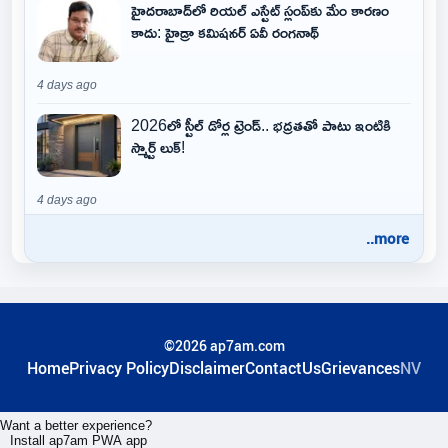
హైదరాబాద్‌లో రియల్ ఎస్టేట్ స్లంప్‌కు మేం కారణం
కాదు: హైడ్రా కమిషనర్ ఏవీ రంగనాథ్
4 days ago
2026లో స్టీల్ డోర్ల ట్రెండ్.. భద్రతతో పాటు ఇంటికి
స్మార్ట్ లుక్!
4 days ago
..more
©2026 ap7am.com
Home
Privacy Policy
Disclaimer
ContactUs
Grievances
NV
Want a better experience?
Install ap7am PWA app