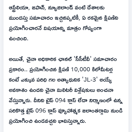
ఆస్ట్రేలియా, జపాన్, న్యూజిలాండ్ వంటి దేశాలకు
ముందస్తు సమాచారం ఇచ్చినప్పటికీ, ఏ రకమైన క్షిపణిని
ప్రయోగించారనే విషయాన్ని మాత్రం గోప్యంగా
ఉంచింది.
అయితే, చైనా అధికారిక ఛానల్ 'సీసీటీవీ' సమాచారం
ప్రకారం.. ప్రయోగించిన క్షిపణి 10,000 కిలోమీటర్ల
కంటే ఎక్కువ పరిధి గల అత్యాధునిక 'JL-3' అయ్యే
అవకాశం ఉందని చైనా మిలిటరీ విశ్లేషకులు అంచనా
వేస్తున్నారు. దీనిని టైప్ 094 క్లాస్ లేదా నిర్మాణంలో ఉన్న
సరికొత్త టైప్ 096 క్లాస్ వ్యూహాత్మక జలాంతర్గామి నుండి
ప్రయోగించి ఉండవచ్చని భావిస్తున్నారు.