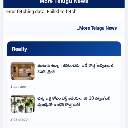
More Telugu News
Error fetching data: Failed to fetch
..More Telugu News
Realty
వంటగది ఉన్నా.. కనిపించదు! ఇదే కొత్త 'ఇన్విజిబుల్
కిచెన్' ట్రెండ్
1 day ago
చిన్న ఇళ్ల కోసం బెస్ట్ ఐడియా.. ఈ 10 హ్యాంగింగ్
ప్లాంట్స్‌తో ఇంటికి కొత్త లుక్!
2 days ago