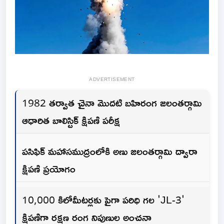
ADVERTISEMENT
1982 తర్వాత చైనా మొదటి బహిరంగ జలంతర్గామి
ఆధారిత బాలిస్టిక్ క్షిపణి పరీక్ష
పసిఫిక్ మహాసముద్రంలోకి అణు జలంతర్గామి ద్వారా
క్షిపణి ప్రయోగం
10,000 కిలోమీటర్లకు పైగా పరిధి గల 'JL-3'
క్షిపణిగా రక్షణ రంగ నిపుణుల అంచనా