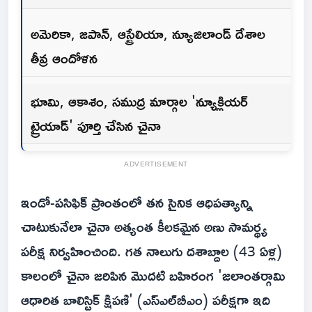
అమెరికా, జపాన్, ఆస్ట్రేలియా, న్యూజిలాండ్ దేశాల
తీవ్ర ఆందోళన
భూమి, ఆకాశం, సముద్ర మార్గాల 'న్యూక్లియర్
ట్రైయాడ్' పూర్తి చేసిన చైనా
ADVERTISEMENT
ఇండో-పసిఫిక్ ప్రాంతంలో తన సైనిక ఆధిపత్యాన్ని
చాటుకునేలా చైనా అత్యంత కీలకమైన అణు సామర్థ్య
పరీక్ష నిర్వహించింది. గత నాలుగు దశాబ్దాల (43 ఏళ్ల)
కాలంలో చైనా జరిపిన మొదటి బహిరంగ 'జలాంతర్గామి
ఆధారిత బాలిస్టిక్ క్షిపణి' (ఎస్ఎల్‌బీఎం) పరీక్షగా ఇది