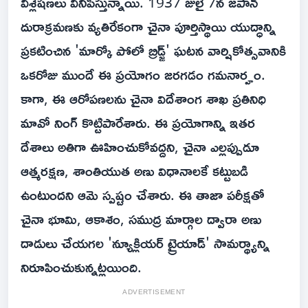
విశ్లేషణలు వినిపిస్తున్నాయి. 1937 జులై 7న జపాన్
దురాక్రమణకు వ్యతిరేకంగా చైనా పూర్తిస్థాయి యుద్ధాన్ని
ప్రకటించిన 'మార్కో పోలో బ్రిడ్జ్' ఘటన వార్షికోత్సవానికి
ఒకరోజు ముందే ఈ ప్రయోగం జరగడం గమనార్హం.
కాగా, ఈ ఆరోపణలను చైనా విదేశాంగ శాఖ ప్రతినిధి
మావో నింగ్ కొట్టిపారేశారు. ఈ ప్రయోగాన్ని ఇతర
దేశాలు అతిగా ఊహించుకోవద్దని, చైనా ఎల్లప్పుడూ
ఆత్మరక్షణ, శాంతియుత అణు విధానాలకే కట్టుబడి
ఉంటుందని ఆమె స్పష్టం చేశారు. ఈ తాజా పరీక్షతో
చైనా భూమి, ఆకాశం, సముద్ర మార్గాల ద్వారా అణు
దాడులు చేయగల 'న్యూక్లియర్ ట్రైయాడ్' సామర్థ్యాన్ని
నిరూపించుకున్నట్లయింది.
ADVERTISEMENT