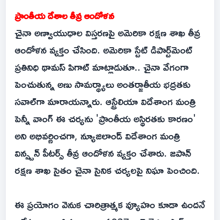
ప్రాంతీయ దేశాల తీవ్ర ఆందోళన
చైనా అణ్వాయుధాల విస్తరణపై అమెరికా రక్షణ శాఖ తీవ్ర
ఆందోళన వ్యక్తం చేసింది. అమెరికా స్టేట్ డిపార్ట్‌మెంట్
ప్రతినిధి థామస్ పిగాట్ మాట్లాడుతూ.. చైనా వేగంగా
పెంచుతున్న అణు సామర్థ్యాలు అంతర్జాతీయ భద్రతకు
సవాల్‌గా మారాయన్నారు. ఆస్ట్రేలియా విదేశాంగ మంత్రి
పెన్నీ వాంగ్ ఈ చర్యను 'ప్రాంతీయ అస్థిరతకు కారణం'
అని అభివర్ణించగా, న్యూజిలాండ్ విదేశాంగ మంత్రి
విన్స్టన్ పీటర్స్ తీవ్ర ఆందోళన వ్యక్తం చేశారు. జపాన్
రక్షణ శాఖ సైతం చైనా సైనిక చర్యలపై నిఘా పెంచింది.
ఈ ప్రయోగం వెనుక చారిత్రాత్మక వ్యూహం కూడా ఉందనే