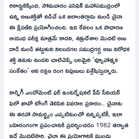
రికార్డుకెక్కింది. సోమవారం పసిఫిక్ మహాసముద్రంలో
ఉన్న అణుశక్తితో నడిచే ఒక జలాంతర్గామి నుండి చైనా
ఈ క్షిపణిని ప్రయోగించింది. ఇది కేవలం ఒక సాధారణ
ఆయుధ పరీక్ష మాత్రమే కాదని, శత్రుదేశాల మొదటి అణు
దాడి నుండి తట్టుకుని నిలబడగల సముద్రగర్భ అణు నిరోధక
శక్తి తమకు ఉందని చాటిచెప్పే బలమైన 'వ్యూహాత్మక
సంకేతం' అని రక్షణ రంగ నిపుణులు విశ్లేషిస్తున్నారు.
కార్నెగీ ఎండోమెంట్ ఫర్ ఇంటర్నేషనల్ పీస్ సీనియర్
ఫెలో జావో టోంగ్ తెలిపిన వివరాల ప్రకారం.. చైనాకు
ఈ తరహా సామర్థ్యం ఎప్పటినుంచో ఉన్నప్పటికీ, ఇలా
బహిరంగంగా ప్రపంచానికి ప్రదర్శించడం 1982 తర్వాత
ఇదే మొదటిసారి. చైనా ఈ ప్రయోగానికి ముందు