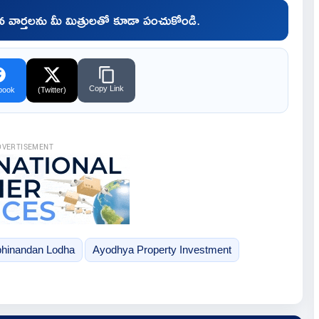
చిన వార్తలను మీ మిత్రులతో కూడా పంచుకోండి.
Copy Link
book
(Twitter)
DVERTISEMENT
hinandan Lodha
Ayodhya Property Investment