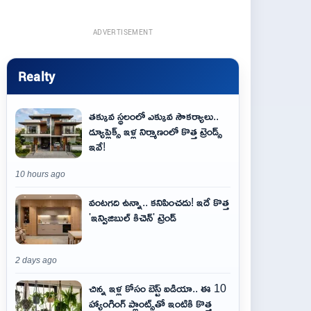
ADVERTISEMENT
Realty
తక్కువ స్థలంలో ఎక్కువ సౌకర్యాలు..
డ్యూప్లెక్స్ ఇళ్ల నిర్మాణంలో కొత్త ట్రెండ్స్
ఇవే!
10 hours ago
వంటగది ఉన్నా.. కనిపించదు! ఇదే కొత్త
'ఇన్విజిబుల్ కిచెన్' ట్రెండ్
2 days ago
చిన్న ఇళ్ల కోసం బెస్ట్ ఐడియా.. ఈ 10
హ్యాంగింగ్ ప్లాంట్స్‌తో ఇంటికి కొత్త