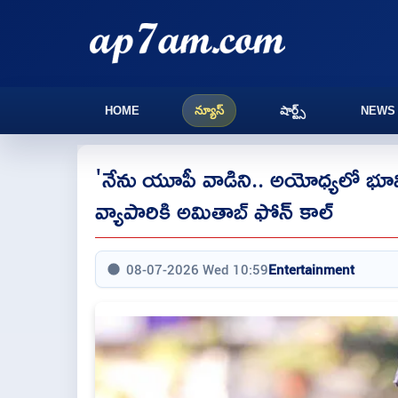
HOME
న్యూస్
షార్ట్స్
NEWS
'నేను యూపీ వాడిని.. అయోధ్యలో భూ
వ్యాపారికి అమితాబ్ ఫోన్ కాల్
08-07-2026 Wed 10:59
Entertainment