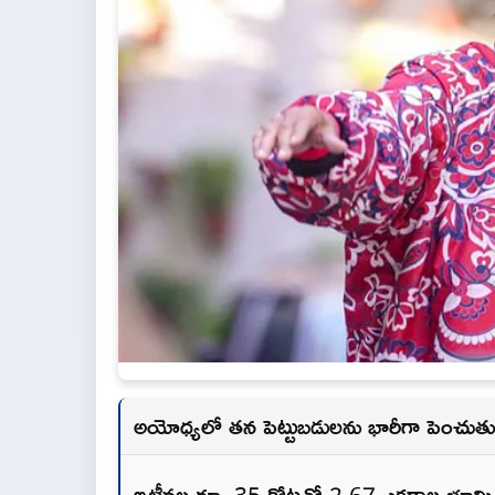
అయోధ్యలో తన పెట్టుబడులను భారీగా పెంచుత
ఇటీవల రూ. 35 కోట్లతో 2.67 ఎకరాల భూమి