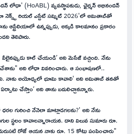
నందన్ లోధా' (HoABL) వ్యవస్థాపకుడు, ఛైర్మన్ అభినందన్
 నెక్స్ట్ రియల్ ఎస్టేట్ సమ్మిట్ 2026'లో అమితాబ్‌తో
 ఆస్ట్రేలియాలో ఉన్నప్పుడు, అక్కడి కాలమానం ప్రకారం
దని తెలిపారు.
్, వీలైనప్పుడు కాల్ చేయండి’ అని మెసేజ్ వచ్చింది. నేను
్ చేశాను" అని లోధా వివరించారు. ఆ సంభాషణలో..
వాడిని. నాకు అయోధ్యలో భూమి కావాలి' అని అమితాబ్ తనతో
ఏర్పాటు చేస్తాం’ అని తాను బదులిచ్చానన్నారు.
ో ధరల గురించి నేనెలా మాట్లాడగలను?' అని నేను
ుల స్థలం కావాలన్నారాయన. దాని విలువ సుమారు రూ.
, ఆ మరుసటి రోజే ఆయన నాకు రూ. 15 కోట్లు పంపించారు"