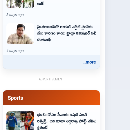
లుక్!
3 days ago
హైదరాబాద్‌లో రియల్ ఎస్టేట్ స్లంప్‌కు
మేం కారణం కాదు: హైడ్రా కమిషనర్ ఏవీ
రంగనాథ్
4 days ago
..more
ADVERTISEMENT
Sports
భూమి కోసం సీఎంకు రిషబ్ పంత్
రిక్వెస్ట్‌.. అది కూడా అర్ధరాత్రి పోస్ట్ చేసిన
క్రికెట‌ర్‌!