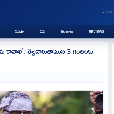
ADVERT
సినిమా
ఏపీ
తెలంగాణ
REVIEWS
మి కావాలి': తెల్లవారుజామున 3 గంటలకు