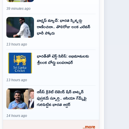
39 minutes ago
వార్మప్ మ్యాచ్: భారత స్పిన్నర్లు
రాణించినా.. తొలిరోజు లంక ఎలెవన్
భారీ స్కోరు
13 hours ago
భారత్‌తో టెస్ట్ సిరీస్: అభిమానులకు
శ్రీలంక బోర్డు బంపరాఫర్
13 hours ago
ఆసీస్ క్రికెట్ లెజెండ్ షేన్ వాట్సన్
పుస్తకమే స్ఫూర్తి.. ఆసియా గేమ్స్‌పై
గురిపెట్టిన భారత ఆర్చర్
14 hours ago
..more