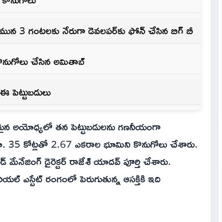
ున 3 గంటలకు నేరుగా డెవలపర్‌కు ఫోన్ చేసిన బిగ్ బీ
కొనుగోలు చేసిన అమితాబ్
 ఈ పెట్టుబడులు
 నగరమైన అయోధ్యలో తన పెట్టుబడులను గణనీయంగా
న రూ. 35 కోట్లతో 2.67 ఎకరాల భూమిని కొనుగోలు చేశారు.
 మేనేజింగ్ డైరెక్టర్ రాజేశ్‌ యాదవ్ పూర్తి చేశారు.
 ఎస్టేట్ రంగంలో పెరుగుతున్న ఆసక్తికి ఇది