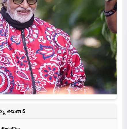
ున్న అమితాబ్
 కొనుగోలు