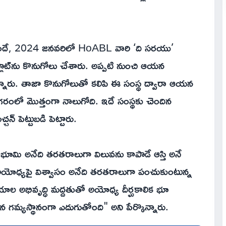
ుందే, 2024 జనవరిలో HoABL వారి ‘ది సరయు’
్లాట్‌ను కొనుగోలు చేశారు. అప్పటి నుంచి ఆయన
్నారు. తాజా కొనుగోలుతో కలిపి ఈ సంస్థ ద్వారా ఆయన
రంలో మొత్తంగా నాలుగోది. ఇదే సంస్థకు చెందిన
్చన్ పెట్టుబడి పెట్టారు.
ూమి అనేది తరతరాలుగా విలువను కాపాడే ఆస్తి అనే
ుంది. అయోధ్యపై విశ్వాసం అనేది తరతరాలుగా పంచుకుంటున్న
యాల అభివృద్ధి మద్దతుతో అయోధ్య దీర్ఘకాలిక భూ
న గమ్యస్థానంగా ఎదుగుతోంది" అని పేర్కొన్నారు.