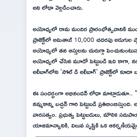
అని లోధా వెల్లడించారు.
అయోధ్యలో రామ మందిర ప్రారంభోత్సవానికి మ
ప్రాజెక్ట్‌లో అమితాబ్ 10,000 చదరపు అడుగుల ప
అయోధ్యలో తన ఆస్తులను చురుగ్గా పెంచుకుంటున
అయోధ్యలో చేసిన మూడో పెట్టుబడి ఇది కాగా, నగ
అలీబాగ్‌లోని 'సోల్ డి అలీబాగ్' ప్రాజెక్ట్‌లో కూడా బచ
ఈ సందర్భంగా అభినందన్ లోధా మాట్లాడుతూ.. "భ
నమ్మకాన్ని బచ్చన్ గారి పెట్టుబడి ప్రతిబింబిస్త
వారసత్వం. ప్రభుత్వ పెట్టుబడులు, మౌలిక సదుపా
యాజమాన్యానికి, విలువ సృష్టికి ఒక ఆకర్షణీయమై