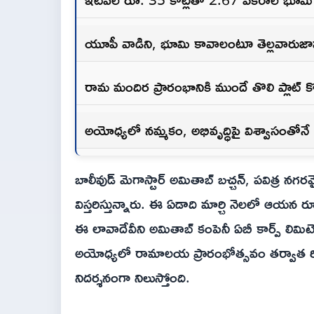
యూపీ వాడిని, భూమి కావాలంటూ తెల్లవారుజామ
రామ మందిర ప్రారంభానికి ముందే తొలి ప్లాట్ 
అయోధ్యలో నమ్మకం, అభివృద్ధిపై విశ్వాసంతోనే
బాలీవుడ్ మెగాస్టార్ అమితాబ్ బచ్చన్, పవిత్ర
విస్తరిస్తున్నారు. ఈ ఏడాది మార్చి నెలలో ఆయ
ఈ లావాదేవీని అమితాబ్ కంపెనీ ఏబీ కార్ప్ లిమిటెడ్
అయోధ్యలో రామాలయ ప్రారంభోత్సవం తర్వాత రియల్
నిదర్శనంగా నిలుస్తోంది.