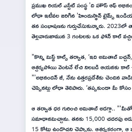
ప్రముఖ రియల్ ఎస్టేట్ సంస్థ 'ది హౌస్ ఆఫ్ అభి
లోధా ఇటీవల జరిగిన 'హిందుస్థాన్ టైమ్స్ ఇండియా
తన సంభాషణను గుర్తుచేసుకున్నారు. 2023లో తాను
తెల్లవారుజామున 3 గంటలకు ఒక ఫోన్ కాల్ వచ్చిం
"కొన్ని మిస్డ్ కాల్స్ తర్వాత, ‘ఇది అమితాబ్ బచ్చన
ఆశ్చర్యపోయి వెంటనే లేచి నిలబడి ఆయనకు కాల
"'అభినందన్ జీ, నేను ఉత్తరప్రదేశ్‌కు చెందిన 
చెప్పినట్లు లోధా తెలిపారు. ‘తప్పకుండా మీ కోసం 
ఆ తర్వాత ధర గురించి అమితాబ్ అడగ్గా.. "'మీత
సమాధానమిచ్చాను. తనకు 15,000 చదరపు అడుగ
15 కోట్లు ఉండొచ్చని చెప్పాను. ఆశ్చర్యకరంగా