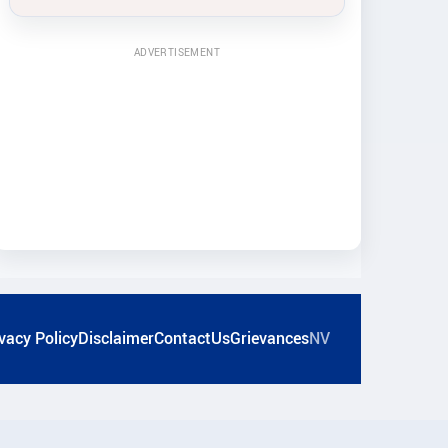
ADVERTISEMENT
vacy Policy
Disclaimer
ContactUs
Grievances
NV