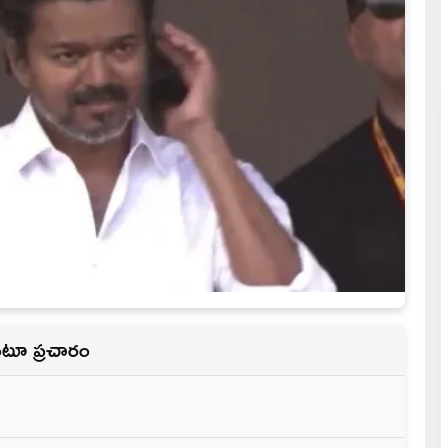
దంటూ ప్రచారం