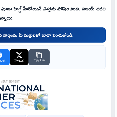
ో పూజా హెగ్డే హీరోయిన్ పాత్రను పోషించింది. విజయ్ చివరి
న్నాయి.
చిన వార్తలను మీ మిత్రులతో కూడా పంచుకోండి.
Copy Link
book
(Twitter)
DVERTISEMENT