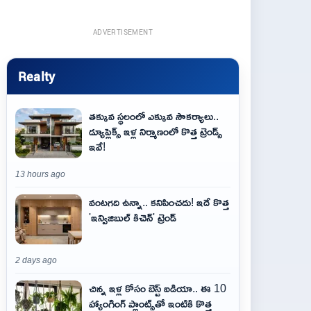
ADVERTISEMENT
Realty
తక్కువ స్థలంలో ఎక్కువ సౌకర్యాలు..
డ్యూప్లెక్స్ ఇళ్ల నిర్మాణంలో కొత్త ట్రెండ్స్
ఇవే!
13 hours ago
వంటగది ఉన్నా.. కనిపించదు! ఇదే కొత్త
'ఇన్విజిబుల్ కిచెన్' ట్రెండ్
2 days ago
చిన్న ఇళ్ల కోసం బెస్ట్ ఐడియా.. ఈ 10
హ్యాంగింగ్ ప్లాంట్స్‌తో ఇంటికి కొత్త