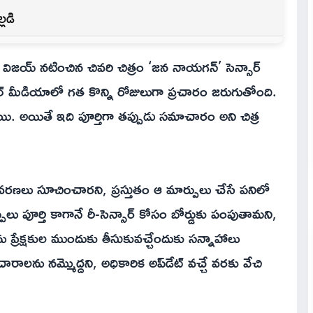
లడి
ిజయ్ నటించిన చివరి చిత్రం ‘జన నాయగన్’ సెన్సార్
సోషల్ మీడియాలో గత కొన్ని రోజులుగా ప్రచారం జరుగుతోంది.
ి. అయితే ఇది పూర్తిగా తప్పుడు సమాచారం అని చిత్ర
్ని సవరణలు సూచించారని, ప్రస్తుతం ఆ మార్పులు చేసే పనిలో
లు పూర్తి కాగానే రీ-సెన్సార్ కోసం బోర్డుకు పంపుతామని,
ను ప్రేక్షకుల ముందుకు తీసుకువచ్చేందుకు సన్నాహాలు
చారాలను నమ్మొద్దని, అధికారిక అప్‌డేట్ వచ్చే వరకు వేచి