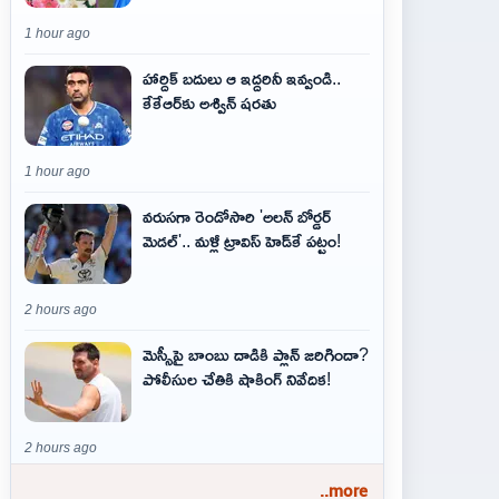
1 hour ago
హార్దిక్ బదులు ఆ ఇద్దరినీ ఇవ్వండి..
కేకేఆర్‌కు అశ్విన్ షరతు
1 hour ago
వరుసగా రెండోసారి 'అలన్ బోర్డర్
మెడల్'.. మళ్లీ ట్రావిస్ హెడ్‌కే పట్టం!
2 hours ago
మెస్సీపై బాంబు దాడికి ప్లాన్‌ జరిగిందా?
పోలీసుల చేతికి షాకింగ్‌ నివేదిక!
2 hours ago
..more