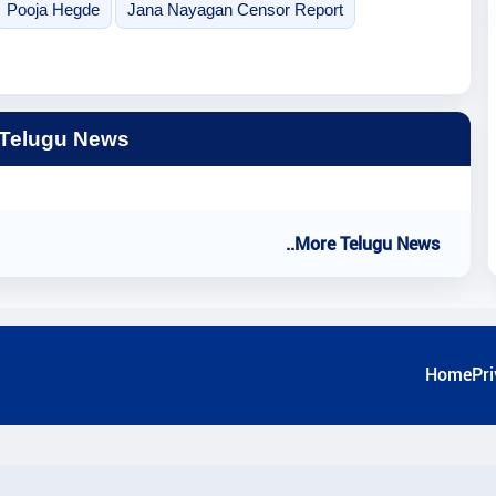
Pooja Hegde
Jana Nayagan Censor Report
 Telugu News
..More Telugu News
Home
Pri