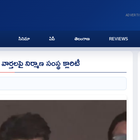
ADVERT
సినిమా
ఏపీ
తెలంగాణ
REVIEWS
ర్తలపై నిర్మాణ సంస్థ క్లారిటీ