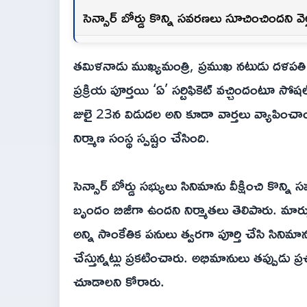
సెన్సార్ బోర్డు కొన్ని సవరణలు సూచించిందని వెల్
తమిళనాడు ముఖ్యమంత్రి, ప్రముఖ నటుడు దళపతి వ
ప్రక్రియ పూర్తయి ‘ఏ’ సర్టిఫికెట్ వచ్చిందంటూ 
జులై 23న విడుదల అని కూడా వార్తలు వ్యాపించాయ
నిర్మాణ సంస్థ స్పష్టం చేసింది.
సెన్సార్ బోర్డు సభ్యులు సినిమాను వీక్షించి కొన
బృందం బిజీగా ఉందని నిర్మాతలు తెలిపారు. మార్పు
అన్ని సాంకేతిక పనులు త్వరగా పూర్తి చేసి సినిమా
చేస్తున్నట్లు ప్రకటించారు. అభిమానులు తప్పుడు ప్ర
చూడాలని కోరారు.