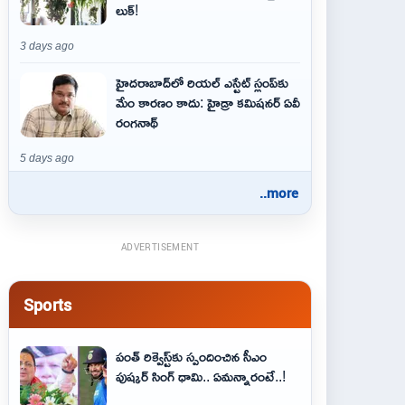
లుక్!
3 days ago
హైదరాబాద్‌లో రియల్ ఎస్టేట్ స్లంప్‌కు
మేం కారణం కాదు: హైడ్రా కమిషనర్ ఏవీ
రంగనాథ్
5 days ago
..more
ADVERTISEMENT
Sports
పంత్ రిక్వెస్ట్‌కు స్పందించిన సీఎం
పుష్కర్ సింగ్ ధామి.. ఏమ‌న్నారంటే..!