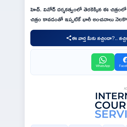
హెచ్. వినోద్ దర్శకత్వంలో తెరకెక్కిన ఈ చిత్రంల
చిత్రం కావడంతో ఇప్పటికే భారీ అంచనాలు నెలకొ
ఈ వార్త మీకు నచ్చిందా?.. నచ్
WhatsApp
Face
A