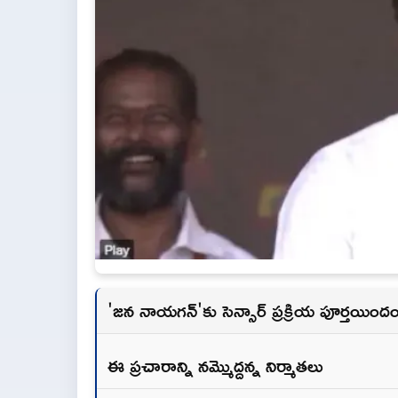
'జన నాయగన్'కు సెన్సార్ ప్రక్రియ పూర్తయిం
ఈ ప్రచారాన్ని నమ్మొద్దన్న నిర్మాతలు