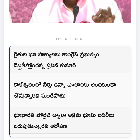
ADVERTISEMENT
రైతుల భూ హక్కులను కాంగ్రెస్ ప్రభుత్వం
దెబ్బతీస్తోందన్న ప్రవీణ్ కుమార్
కాళేశ్వరంలో నీళ్లు ఉన్నా పొలాలకు అందకుండా
చేస్తున్నారని మండిపాటు
భూభారతి పోర్టల్ ద్వారా అక్రమ భూమి బదిలీలు
జరుపుతున్నారని ఆరోపణ