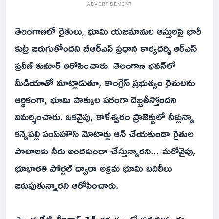
ADVERTISEMENT
తెలంగాణలో రైతులు, భూమి యజమానుల ఆస్తులపై భారీ
కుట్ర జరుగుతోందని బీఆర్‌ఎస్ ప్రధాన కార్యదర్శి ఆర్‌ఎస్
ప్రవీణ్ కుమార్ ఆరోపించారు. తెలంగాణ భవన్‌లో
మీడియాతో మాట్లాడుతూ, కాంగ్రెస్ ప్రభుత్వం రైతులను
ఆర్థికంగా, భూమి హక్కుల పరంగా దెబ్బతీస్తోందని
విమర్శించారు. ఒకవైపు, కాళేశ్వరం ప్రాజెక్టులో నీళ్లున్నా
కన్నెపల్లి పంప్‌హౌస్ మోటార్లు ఆన్ చేయకుండా రైతుల
పొలాలకు నీరు అందకుండా చేస్తున్నారని... మరోవైపు,
భూభారతి పోర్టల్ ద్వారా అక్రమ భూమి బదిలీలు
జరుపుతున్నారని ఆరోపించారు.