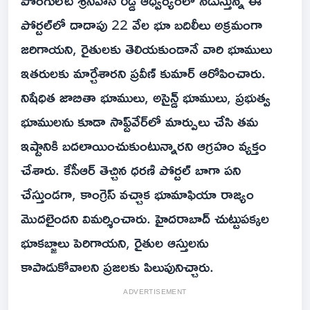
పొంగులేటి శ్రీనివాస్ రెడ్డి ఆధ్వర్యంలో నడుస్తున్న ఈ
పోర్టల్‌లో దాదాపు 22 వేల భూ బదిలీలు అక్రమంగా
జరిగాయని, రైతులకు తెలియకుండానే వారి భూములు
ఇతరులకు మార్చేశారని ప్రవీణ్ కుమార్ ఆరోపించారు.
నిషేధిత జాబితా భూములు, అసైన్డ్ భూములు, ప్రభుత్వ
భూములను కూడా సాఫ్ట్‌వేర్‌లో మార్పులు చేసి తమ
ఇష్టానికి బదలాయించుకుంటున్నారని ఆగ్రహం వ్యక్తం
చేశారు. కేసీఆర్ తెచ్చిన ధరణి పోర్టల్ బాగా పని
చేస్తుండగా, కాంగ్రెస్ వచ్చాక భూమాఫియా రాజ్యం
మొదలైందని విమర్శించారు. హైదరాబాద్ చుట్టుపక్కల
భూకబ్జాలు పెరిగాయని, రైతుల ఆస్తులను
కాపాడుకోవాలని ప్రజలకు పిలుపునిచ్చారు.
ADVERTISEMENT