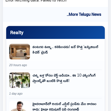
Error fetching data: Failed to fetch
..More Telugu News
Realty
వంటగది ఉన్నా.. కనిపించదు! ఇదే కొత్త 'ఇన్విజిబుల్
కిచెన్' ట్రెండ్
20 hours ago
చిన్న ఇళ్ల కోసం బెస్ట్ ఐడియా.. ఈ 10 హ్యాంగింగ్
ప్లాంట్స్‌తో ఇంటికి కొత్త లుక్!
1 day ago
హైదరాబాద్‌లో రియల్ ఎస్టేట్ స్లంప్‌కు మేం కారణం
కాదు: హైడ్రా కమిషనర్ ఏవీ రంగనాథ్