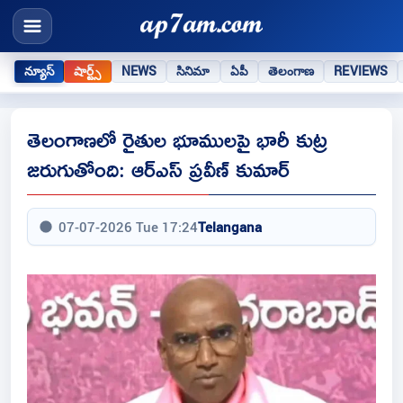
న్యూస్
షార్ట్స్
NEWS
సినిమా
ఏపీ
తెలంగాణ
REVIEWS
తెలంగాణలో రైతుల భూములపై భారీ కుట్ర
జరుగుతోంది: ఆర్ఎస్ ప్రవీణ్ కుమార్
07-07-2026 Tue 17:24
Telangana