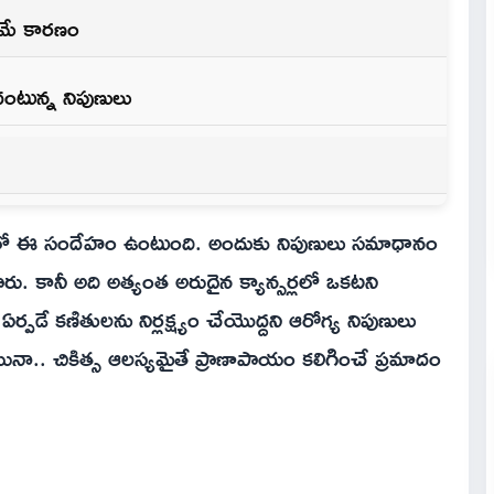
డమే కారణం
దంటున్న నిపుణులు
ందిలో ఈ సందేహం ఉంటుంది. అందుకు నిపుణులు సమాధానం
పారు. కానీ అది అత్యంత అరుదైన క్యాన్సర్లలో ఒకటని
 ఏర్పడే కణితులను నిర్లక్ష్యం చేయొద్దని ఆరోగ్య నిపుణులు
ాకపోయినా.. చికిత్స ఆలస్యమైతే ప్రాణాపాయం కలిగించే ప్రమాదం