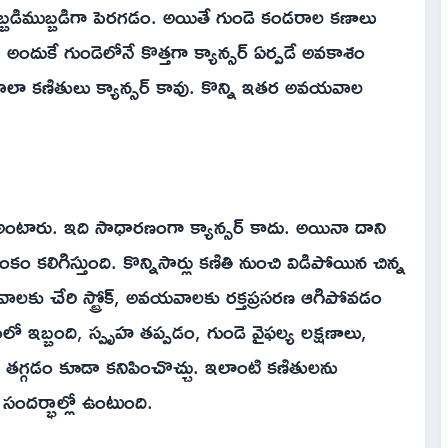
 ఇబ్బడిముబ్బడిగా పెరగడం. అయితే గుండె కండరాల కణాలు
ందుకే గుండెలోనే కొత్తగా క్యాన్సర్‌ ఏర్పడే అవకాశం
లా కణితులు క్యాన్సర్‌ కావు. కొన్ని ఇతర అవయవాల
 అంటారు. ఇది సాధారణంగా క్యాన్సర్‌ కాదు. అయినా దాని
ంకం కలిగిస్తుంది. కొన్నిసార్లు కణితి నుంచి విడిపోయిన చిన్న
లకు చేరి స్ట్రోక్‌, అవయవాలకు రక్తప్రసరణ ఆగిపోవడం
లో ఇబ్బంది, స్పృహ తప్పడం, గుండె వైఫల్య లక్షణాలు,
 తగ్గడం కూడా కనిపించొచ్చు. ఇలాంటి కణితులను
 సందర్భాల్లో ఉంటుంది.