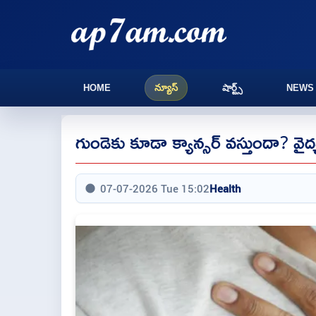
HOME
న్యూస్
షార్ట్స్
NEWS
గుండెకు కూడా క్యాన్సర్‌ వస్తుందా? వైద
07-07-2026 Tue 15:02
Health