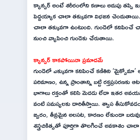
క్యాన్సర్‌ అంటే శరీరంలోని కణాలు అదుపు తప్పి
పెద్దయ్యాక చాలా తక్కువగా విభజన చెందుతాయి. అ
చాలా తక్కువగా ఉంటుంది. గుండెలో కనిపించే చా
నుంచి వ్యాపించి గుండెకు చేరుతాయి.
క్యాన్సర్‌ కాకపోయినా ప్రమాదమే
గుండెలో ఎక్కువగా కనిపించే కణితిని ‘మైక్సోమా’
పరిమాణం, ఉన్న ప్రాంతాన్ని బట్టి రక్తప్రసరణకు ఆట
భాగాలు రక్తంతో కలిసి మెదడు లేదా ఇతర అవయవా
వంటి సమస్యలకు దారితీస్తాయి. శ్వాస తీసుకోవడం
జ్వరం, తీవ్రమైన అలసట, కారణం లేకుండా బరువు
శస్త్రచికిత్సతో పూర్తిగా తొలగించే అవకాశం చాలా