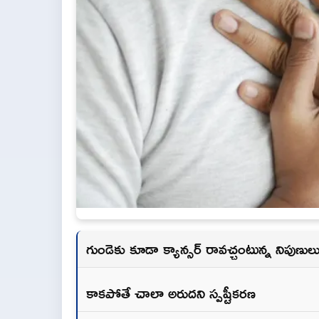
గుండెకు కూడా క్యాన్సర్‌ రావచ్చంటున్న నిపుణుల
కాకపోతే చాలా అరుదని స్పష్టీకరణ