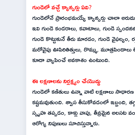
గుండెలో వచ్చే క్యాన్సర్లు ఏవి?
గుండెలోనే ప్రారంభమయ్యే క్యాన్సర్లు చాలా అరుద
ఇవి గుండె కండరాలు, కవాటాలు, గుండె స్పందనన
గుండె కొట్టుకునే తీరు మారడం, గుండె వైఫల్యం
మరోవైపు ఊపిరితిత్తులు, రొమ్ము, మూత్రపిండాలు లేద
కూడా వ్యాపించే అవకాశం ఉంటుంది.
ఈ లక్షణాలను నిర్లక్ష్యం చేయొద్దు
గుండెలో కణితులు ఉన్నా వాటి లక్షణాలు సాధారణ
కష్టమవుతుంది. శ్వాస తీసుకోవడంలో ఇబ్బంది, తగ
స్పృహ తప్పడం, కాళ్లు వాపు, తీవ్రమైన అలసట వంటి
ఆరోగ్య నిపుణులు సూచిస్తున్నారు.