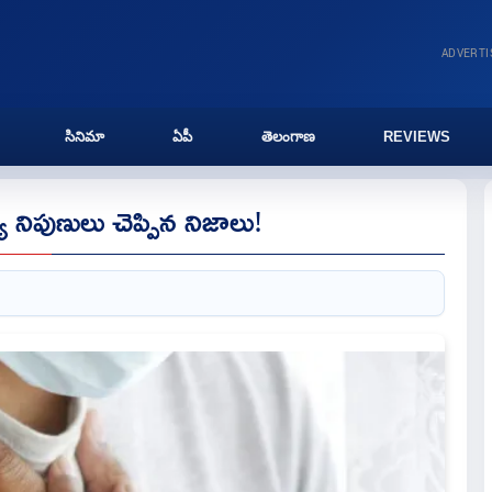
ADVERT
సినిమా
ఏపీ
తెలంగాణ
REVIEWS
్య నిపుణులు చెప్పిన నిజాలు!