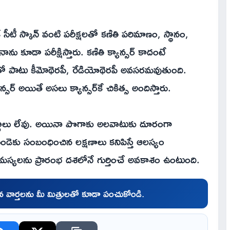
క్‌ సీటీ స్కాన్‌ వంటి పరీక్షలతో కణితి పరిమాణం, స్థానం,
ు కూడా పరీక్షిస్తారు. కణితి క్యాన్సర్‌ కాదంటే
సర్జరీతో పాటు కీమోథెరపీ, రేడియోథెరపీ అవసరమవుతుంది.
‌ అయితే అసలు క్యాన్సర్‌కే చికిత్స అందిస్తారు.
క మార్గాలు లేవు. అయినా పొగాకు అలవాటుకు దూరంగా
కు సంబంధించిన లక్షణాలు కనిపిస్తే ఆలస్యం
స్యలను ప్రారంభ దశలోనే గుర్తించే అవకాశం ఉంటుంది.
చిన వార్తలను మీ మిత్రులతో కూడా పంచుకోండి.