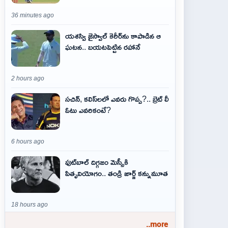
36 minutes ago
యశస్వి జైస్వాల్ కెరీర్‌ను కాపాడిన ఆ
ఘటన.. బయటపెట్టిన రహానే
2 hours ago
సచిన్, కలిస్‌లలో ఎవరు గొప్ప?.. బ్రెట్ లీ
ఓటు ఎవరికంటే?
6 hours ago
ఫుట్‌బాల్ దిగ్గజం మెస్సీకి
పితృవియోగం.. తండ్రి జార్జ్ కన్నుమూత
18 hours ago
..more