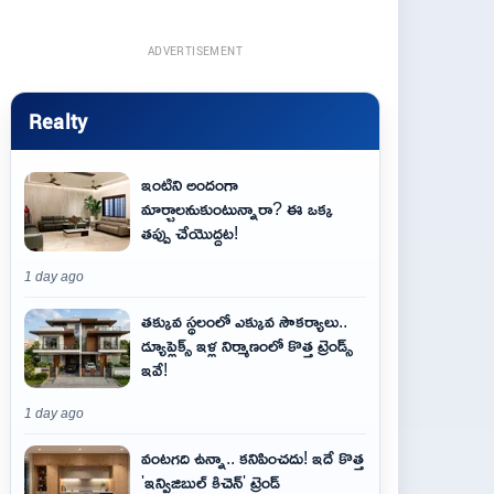
ADVERTISEMENT
Realty
ఇంటిని అందంగా
మార్చాలనుకుంటున్నారా? ఈ ఒక్క
తప్పు చేయొద్దట!
1 day ago
తక్కువ స్థలంలో ఎక్కువ సౌకర్యాలు..
డ్యూప్లెక్స్ ఇళ్ల నిర్మాణంలో కొత్త ట్రెండ్స్
ఇవే!
1 day ago
వంటగది ఉన్నా.. కనిపించదు! ఇదే కొత్త
'ఇన్విజిబుల్ కిచెన్' ట్రెండ్