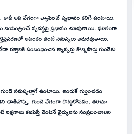
ు. కానీ అవి వేగంగా వ్యాపించే స్వభావం కలిగి ఉంటాయి.
ు నియంత్రించే వ్యవస్థపై ప్రభావం చూపుతాయి. ఫలితంగా
, రక్తప్రసరణలో ఆటంకం వంటి సమస్యలు ఎదురవుతాయి.
ా రక్తానికి సంబంధించిన క్యాన్సర్లు కొన్నిసార్లు గుండెకు
 గుండె సమస్యల్లాగే ఉంటాయి. అందుకే గుర్తించడం
్గని ఛాతీనొప్పి, గుండె వేగంగా కొట్టుకోవడం, తరచూ
 లక్షణాలు కనిపిస్తే వెంటనే వైద్యులను సంప్రదించాలని