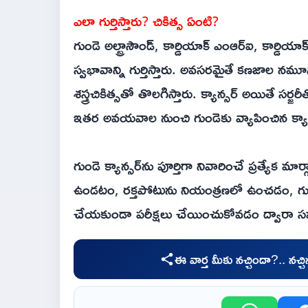
ఎలా గుర్తిస్తారు? చికిత్స ఏంటి?
గుండె అల్ట్రాసౌండ్‌, కార్డియాక్‌ ఎంఆర్‌ఐ, కార్డియా
స్వభావాన్ని గుర్తిస్తారు. అవసరమైతే కణజాల నమూనాన
శస్త్రచికిత్సతో తొలగిస్తారు. క్యాన్సర్‌ అయితే 
ఇతర అవయవాల నుంచి గుండెకు వ్యాపించిన క్యాన్సర్
గుండె క్యాన్సర్‌ను పూర్తిగా నివారించే ప్రత్యే
ఉండటం, రక్తపోటును నియంత్రణలో ఉంచడం, గుండె
చేయకుండా పరీక్షలు చేయించుకోవడం ద్వారా సమ
ఈ వార్త మీకు నచ్చిందా?.. నచ్