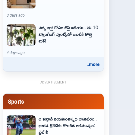
3 days ago
చిన్న ఇళ్ల కోసం బెస్ట్ ఐడియా.. ఈ 10
హ్యాంగింగ్ ప్లాంట్స్‌తో ఇంటికి కొత్త
లుక్!
4 days ago
..more
ADVERTISEMENT
Sports
ఆ కుర్రాడి వయసెంతన్నది అనవసరం..
భారత క్రికెట్‌కు దొరికిన ఆణిముత్యం:
బ్రెట్ లీ