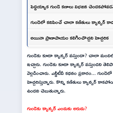
పెద్దయ్యాక గుండె కణాలు విభజన చెందకపోవ
గుండెలో కనిపించే చాలా కణితులు క్యాన్సర్‌ కా
అయినా ప్రాణాపాయం కలిగించొచ్చని హెచ్చరిక
గుండెకు కూడా క్యాన్సర్‌ వస్తుందా? చాలా మ
ఇచ్చారు. గుండెకు కూడా క్యాన్సర్ వస్తుందని తెలి
వెల్లడించారు. ఎన్డీటీవీ కథనం ప్రకారం... గుండెలో
హెచ్చరిస్తున్నారు. కొన్ని కణితులు క్యాన్సర్‌ క
ఉందని చెబుతున్నారు.
గుండెకు క్యాన్సర్‌ ఎందుకు అరుదు?