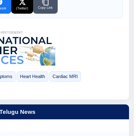
Copy Link
book
(Twitter)
DVERTISEMENT
ptoms
Heart Health
Cardiac MRI
 Telugu News