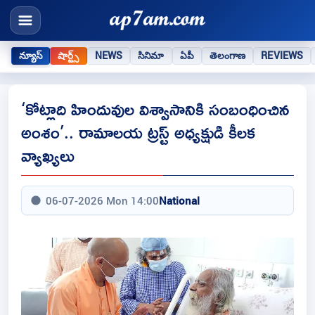
న్యూస్
షార్ట్స్
NEWS
సినిమా
ఏపీ
తెలంగాణ
REVIEWS
‘కోట్లాది హిందువుల విశ్వాసానికి సంబంధించిన
అంశం’.. రామాలయ ట్రస్ట్‌ అధ్యక్షుడి కీలక
వ్యాఖ్యలు
06-07-2026 Mon 14:00
National