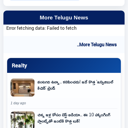
More Telugu News
Error fetching data: Failed to fetch
..More Telugu News
Realty
వంటగది ఉన్నా.. కనిపించదు! ఇదే కొత్త 'ఇన్విజిబుల్
కిచెన్' ట్రెండ్
1 day ago
చిన్న ఇళ్ల కోసం బెస్ట్ ఐడియా.. ఈ 10 హ్యాంగింగ్
ప్లాంట్స్‌తో ఇంటికి కొత్త లుక్!