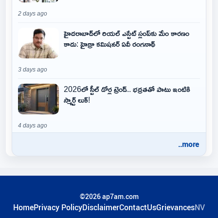
2 days ago
హైదరాబాద్‌లో రియల్ ఎస్టేట్ స్లంప్‌కు మేం కారణం
కాదు: హైడ్రా కమిషనర్ ఏవీ రంగనాథ్
3 days ago
2026లో స్టీల్ డోర్ల ట్రెండ్.. భద్రతతో పాటు ఇంటికి
స్మార్ట్ లుక్!
4 days ago
..more
©2026 ap7am.com
Home
Privacy Policy
Disclaimer
ContactUs
Grievances
NV