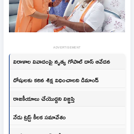
ADVERTISEMENT
విరాళాల వివాదంపై నృత్య గోపాల్‌ దాస్‌ ఆవేదన
దోషులకు కఠిన శిక్ష విధించాలని డిమాండ్‌
రాజకీయాలు చేయొద్దని విజ్ఞప్తి
నేడు ట్రస్ట్‌ కీలక సమావేశం