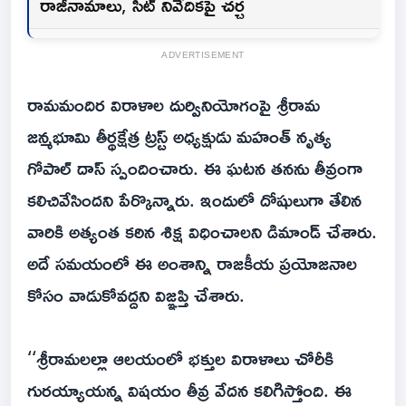
రాజీనామాలు, సిట్‌ నివేదికపై చర్చ
ADVERTISEMENT
రామమందిర విరాళాల దుర్వినియోగంపై శ్రీరామ
జన్మభూమి తీర్థక్షేత్ర ట్రస్ట్‌ అధ్యక్షుడు మహంత్‌ నృత్య
గోపాల్‌ దాస్‌ స్పందించారు. ఈ ఘటన తనను తీవ్రంగా
కలిచివేసిందని పేర్కొన్నారు. ఇందులో దోషులుగా తేలిన
వారికి అత్యంత కఠిన శిక్ష విధించాలని డిమాండ్‌ చేశారు.
అదే సమయంలో ఈ అంశాన్ని రాజకీయ ప్రయోజనాల
కోసం వాడుకోవద్దని విజ్ఞప్తి చేశారు.
‘‘శ్రీరామలల్లా ఆలయంలో భక్తుల విరాళాలు చోరీకి
గురయ్యాయన్న విషయం తీవ్ర వేదన కలిగిస్తోంది. ఈ