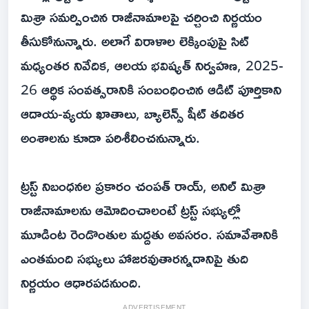
మిశ్రా సమర్పించిన రాజీనామాలపై చర్చించి నిర్ణయం
తీసుకోనున్నారు. అలాగే విరాళాల లెక్కింపుపై సిట్‌
మధ్యంతర నివేదిక, ఆలయ భవిష్యత్‌ నిర్వహణ, 2025-
26 ఆర్థిక సంవత్సరానికి సంబంధించిన ఆడిట్‌ పూర్తికాని
ఆదాయ-వ్యయ ఖాతాలు, బ్యాలెన్స్‌ షీట్‌ తదితర
అంశాలను కూడా పరిశీలించనున్నారు.
ట్రస్ట్‌ నిబంధనల ప్రకారం చంపత్‌ రాయ్‌, అనిల్‌ మిశ్రా
రాజీనామాలను ఆమోదించాలంటే ట్రస్ట్‌ సభ్యుల్లో
మూడింట రెండొంతుల మద్దతు అవసరం. సమావేశానికి
ఎంతమంది సభ్యులు హాజరవుతారన్నదానిపై తుది
నిర్ణయం ఆధారపడనుంది.
ADVERTISEMENT