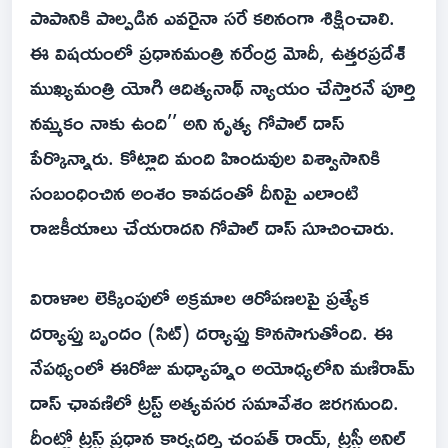
పాపానికి పాల్పడిన ఎవరైనా సరే కఠినంగా శిక్షించాలి.
ఈ విషయంలో ప్రధానమంత్రి నరేంద్ర మోదీ, ఉత్తరప్రదేశ్‌
ముఖ్యమంత్రి యోగి ఆదిత్యనాథ్‌ న్యాయం చేస్తారనే పూర్తి
నమ్మకం నాకు ఉంది’’ అని నృత్య గోపాల్‌ దాస్‌
పేర్కొన్నారు. కోట్లాది మంది హిందువుల విశ్వాసానికి
సంబంధించిన అంశం కావడంతో దీనిపై ఎలాంటి
రాజకీయాలు చేయరాదని గోపాల్‌ దాస్‌ సూచించారు.
విరాళాల లెక్కింపులో అక్రమాల ఆరోపణలపై ప్రత్యేక
దర్యాప్తు బృందం (సిట్‌) దర్యాప్తు కొనసాగుతోంది. ఈ
నేపథ్యంలో ఈరోజు మధ్యాహ్నం అయోధ్యలోని మణిరామ్‌
దాస్‌ ఛావణిలో ట్రస్ట్‌ అత్యవసర సమావేశం జరగనుంది.
దీంట్లో ట్రస్ట్‌ ప్రధాన కార్యదర్శి చంపత్‌ రాయ్‌, ట్రస్టీ అనిల్‌