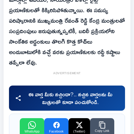
ప్రయాణికులతో కిక్కిరిసిపోతున్నాయి. ఈ సమస్య
పరిష్కారానికి ముఖ్యమంత్రి రేవంత్ రెడ్డి కేంద్ర మంత్రులతో
సంప్రదింపులు జరుపుతున్నప్పటికీ, బదిలీ ప్రక్రియలోని
సాంకేతిక అడ్డంకులు తొలగి కొత్త కోచ్‌లు
అందుబాటులోకి వచ్చే వరకు ప్రయాణికులకు రద్దీ కష్టాలు
తప్పేలా లేవు.
ADVERTISEMENT
ఈ వార్త మీకు నచ్చిందా?.. నచ్చిన వార్తలను మీ
మిత్రులతో కూడా పంచుకోండి.
Copy Link
WhatsApp
Facebook
(Twitter)