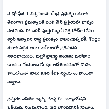
మెట్రో ఫేజ్-1 నిర్వహణను కేంద్ర ప్రభుత్వం నుంచి
తెలంగాణ ప్రభుత్వానికి బదిలీ చేసే ప్రక్రియలో జాప్యం
నెలకొంది. ఈ బదిలీ పూర్తయ్యాకే కొత్త కోచ్‌ల కోసం
ఆర్డర్ ఇవ్వాలని రాష్ట్ర ప్రభుత్వం భావించినప్పటికీ, కేంద్రం
నుంచి వచ్చిన తాజా ఆదేశాలతో ప్రతిపాదన
నిలిచిపోయింది. మెట్రో ప్రాజెక్టు విలువను మరోసారి
అంచనా వేయాలని కేంద్రం ఆదేశించడంతో కోచ్‌ల
కొనుగోలుతో పాటు ఇతర కీలక నిర్ణయాలు వాయిదా
పడ్డాయి.
ప్రస్తుతం ఎస్‌బీఐ క్యాప్స్ సంస్థ ఈ వాల్యుయేషన్
ప్రక్రియను నిర్వహిస్తోంది. ఇది పూర్తవడానికి సుమారు