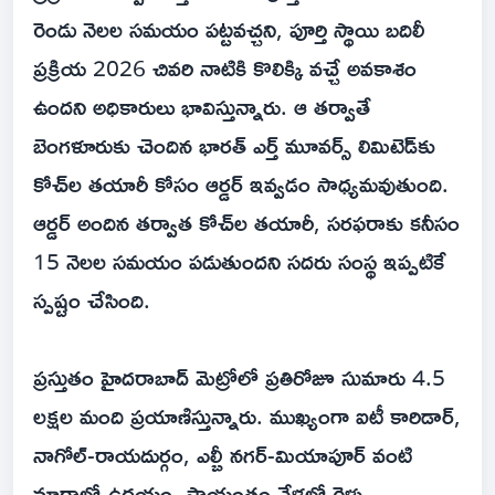
రెండు నెలల సమయం పట్టవచ్చని, పూర్తి స్థాయి బదిలీ
ప్రక్రియ 2026 చివరి నాటికి కొలిక్కి వచ్చే అవకాశం
ఉందని అధికారులు భావిస్తున్నారు. ఆ తర్వాతే
బెంగళూరుకు చెందిన భారత్ ఎర్త్ మూవర్స్ లిమిటెడ్‌కు
కోచ్‌ల తయారీ కోసం ఆర్డర్ ఇవ్వడం సాధ్యమవుతుంది.
ఆర్డర్ అందిన తర్వాత కోచ్‌ల తయారీ, సరఫరాకు కనీసం
15 నెలల సమయం పడుతుందని సదరు సంస్థ ఇప్పటికే
స్పష్టం చేసింది.
ప్రస్తుతం హైదరాబాద్ మెట్రోలో ప్రతిరోజూ సుమారు 4.5
లక్షల మంది ప్రయాణిస్తున్నారు. ముఖ్యంగా ఐటీ కారిడార్,
నాగోల్-రాయదుర్గం, ఎల్బీ నగర్-మియాపూర్ వంటి
మార్గాల్లో ఉదయం, సాయంత్రం వేళల్లో రైళ్లు