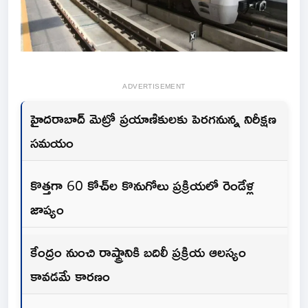
ADVERTISEMENT
హైదరాబాద్ మెట్రో ప్రయాణికులకు పెరగనున్న నిరీక్షణ
సమయం
కొత్తగా 60 కోచ్‌ల కొనుగోలు ప్రక్రియలో రెండేళ్ల
జాప్యం
కేంద్రం నుంచి రాష్ట్రానికి బదిలీ ప్రక్రియ ఆలస్యం
కావడమే కారణం