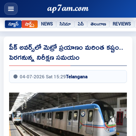
న్యూస్
షార్ట్స్
NEWS
సినిమా
ఏపీ
తెలంగాణ
REVIEWS
పీక్ అవర్స్‌లో మెట్రో ప్రయాణం మరింత కష్టం..
పెరగనున్న నిరీక్షణ సమయం
04-07-2026 Sat 15:29
Telangana