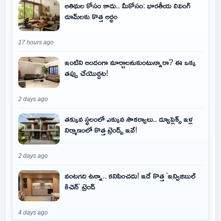
అతిథుల కోసం కాదు.. మీకోసం: భారతీయ లివింగ్
రూమ్‌లకు కొత్త అర్థం
17 hours ago
ఇంటిని అందంగా మార్చాలనుకుంటున్నారా? ఈ ఒక్క
తప్పు చేయొద్దట!
2 days ago
తక్కువ స్థలంలో ఎక్కువ సౌకర్యాలు.. డ్యూప్లెక్స్ ఇళ్ల
నిర్మాణంలో కొత్త ట్రెండ్స్ ఇవే!
2 days ago
వంటగది ఉన్నా.. కనిపించదు! ఇదే కొత్త 'ఇన్విజిబుల్
కిచెన్' ట్రెండ్
4 days ago