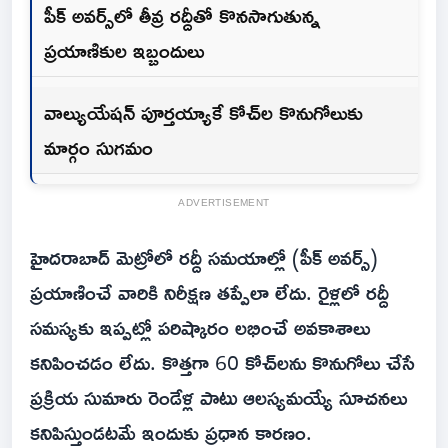
పీక్ అవర్స్‌లో తీవ్ర రద్దీతో కొనసాగుతున్న
ప్రయాణికుల ఇబ్బందులు
వాల్యుయేషన్ పూర్తయ్యాకే కోచ్‌ల కొనుగోలుకు
మార్గం సుగమం
ADVERTISEMENT
హైదరాబాద్ మెట్రోలో రద్దీ సమయాల్లో (పీక్ అవర్స్‌)
ప్రయాణించే వారికి నిరీక్షణ తప్పేలా లేదు. రైళ్లలో రద్దీ
సమస్యకు ఇప్పట్లో పరిష్కారం లభించే అవకాశాలు
కనిపించడం లేదు. కొత్తగా 60 కోచ్‌లను కొనుగోలు చేసే
ప్రక్రియ సుమారు రెండేళ్ల పాటు ఆలస్యమయ్యే సూచనలు
కనిపిస్తుండటమే ఇందుకు ప్రధాన కారణం.