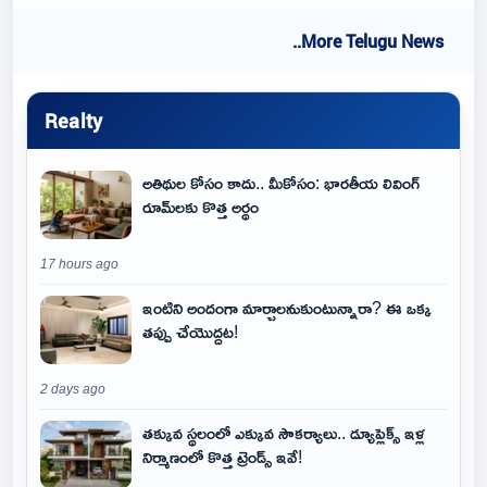
..More Telugu News
Realty
అతిథుల కోసం కాదు.. మీకోసం: భారతీయ లివింగ్
రూమ్‌లకు కొత్త అర్థం
17 hours ago
ఇంటిని అందంగా మార్చాలనుకుంటున్నారా? ఈ ఒక్క
తప్పు చేయొద్దట!
2 days ago
తక్కువ స్థలంలో ఎక్కువ సౌకర్యాలు.. డ్యూప్లెక్స్ ఇళ్ల
నిర్మాణంలో కొత్త ట్రెండ్స్ ఇవే!