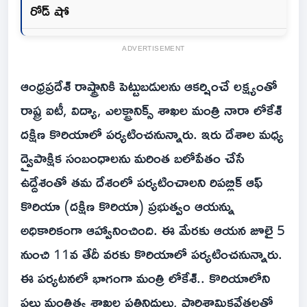
రోడ్ షో
ADVERTISEMENT
ఆంధ్రప్రదేశ్ రాష్ట్రానికి పెట్టుబడులను ఆకర్షించే లక్ష్యంతో
రాష్ట్ర ఐటీ, విద్యా, ఎలక్ట్రానిక్స్ శాఖల మంత్రి నారా లోకేశ్
దక్షిణ కొరియాలో పర్యటించనున్నారు. ఇరు దేశాల మధ్య
ద్వైపాక్షిక సంబంధాలను మరింత బలోపేతం చేసే
ఉద్దేశంతో తమ దేశంలో పర్యటించాలని రిపబ్లిక్ ఆఫ్
కొరియా (దక్షిణ కొరియా) ప్రభుత్వం ఆయన్ను
అధికారికంగా ఆహ్వానించింది. ఈ మేరకు ఆయన జూలై 5
నుంచి 11వ తేదీ వరకు కొరియాలో పర్యటించనున్నారు.
ఈ పర్యటనలో భాగంగా మంత్రి లోకేశ్.. కొరియాలోని
పలు మంత్రిత్వ శాఖల ప్రతినిధులు, పారిశ్రామికవేత్తలతో