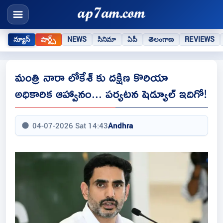
న్యూస్
షార్ట్స్
NEWS
సినిమా
ఏపీ
తెలంగాణ
REVIEWS
మంత్రి నారా లోకేశ్ కు దక్షిణ కొరియా
అధికారిక ఆహ్వానం... పర్యటన షెడ్యూల్ ఇదిగో!
04-07-2026 Sat 14:43
Andhra