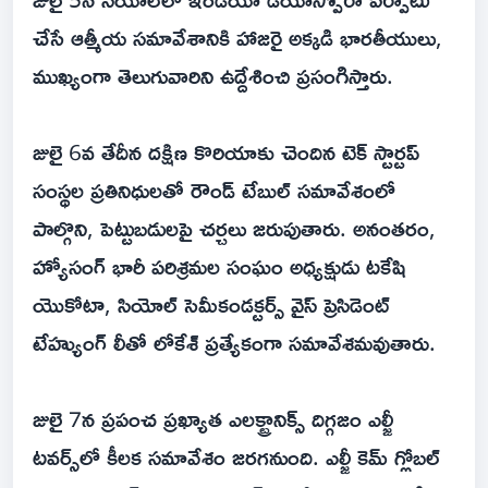
చేసే ఆత్మీయ సమావేశానికి హాజరై అక్కడి భారతీయులు,
ముఖ్యంగా తెలుగువారిని ఉద్దేశించి ప్రసంగిస్తారు.
జులై 6వ తేదీన దక్షిణ కొరియాకు చెందిన టెక్ స్టార్టప్
సంస్థల ప్రతినిధులతో రౌండ్ టేబుల్ సమావేశంలో
పాల్గొని, పెట్టుబడులపై చర్చలు జరుపుతారు. అనంతరం,
హ్యోసంగ్ భారీ పరిశ్రమల సంఘం అధ్యక్షుడు టకేషి
యొకోటా, సియోల్ సెమీకండక్టర్స్ వైస్ ప్రెసిడెంట్
టేహ్యుంగ్ లీతో లోకేశ్ ప్రత్యేకంగా సమావేశమవుతారు.
జులై 7న ప్రపంచ ప్రఖ్యాత ఎలక్ట్రానిక్స్ దిగ్గజం ఎల్జీ
టవర్స్‌లో కీలక సమావేశం జరగనుంది. ఎల్జీ కెమ్ గ్లోబల్