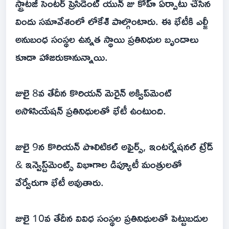
స్ట్రాటజీ సెంటర్ ప్రెసిడెంట్ యున్ జు కోహ్ ఏర్పాటు చేసిన
విందు సమావేశంలో లోకేశ్ పాల్గొంటారు. ఈ భేటీకి ఎల్జీ
అనుబంధ సంస్థల ఉన్నత స్థాయి ప్రతినిధుల బృందాలు
కూడా హాజరుకానున్నాయి.
జులై 8వ తేదీన కొరియన్ మెరైన్ అక్విప్‌మెంట్
అసోసియేషన్ ప్రతినిధులతో భేటీ ఉంటుంది.
జులై 9న కొరియన్ పొలిటికల్ అఫైర్స్, ఇంటర్నేషనల్ ట్రేడ్
& ఇన్వెస్ట్‌మెంట్స్ విభాగాల డిప్యూటీ మంత్రులతో
వేర్వేరుగా భేటీ అవుతారు.
జులై 10వ తేదీన వివిధ సంస్థల ప్రతినిధులతో పెట్టుబడుల