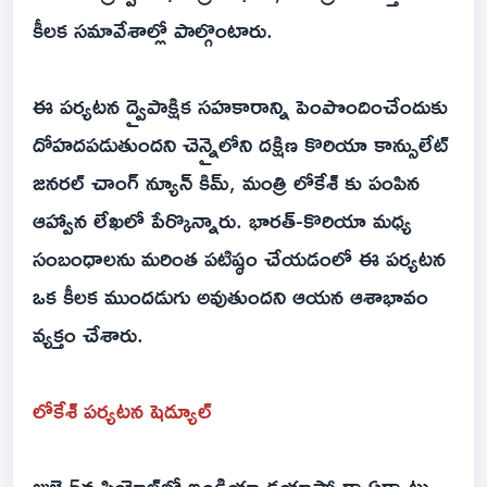
కీలక సమావేశాల్లో పాల్గొంటారు.
ఈ పర్యటన ద్వైపాక్షిక సహకారాన్ని పెంపొందించేందుకు
దోహదపడుతుందని చెన్నైలోని దక్షిణ కొరియా కాన్సులేట్
జనరల్ చాంగ్ న్యూన్ కిమ్, మంత్రి లోకేశ్ కు పంపిన
ఆహ్వాన లేఖలో పేర్కొన్నారు. భారత్-కొరియా మధ్య
సంబంధాలను మరింత పటిష్ఠం చేయడంలో ఈ పర్యటన
ఒక కీలక ముందడుగు అవుతుందని ఆయన ఆశాభావం
వ్యక్తం చేశారు.
లోకేశ్ పర్యటన షెడ్యూల్
జులై 5న సియోల్‌లో ఇండియా డయాస్పోరా ఏర్పాటు