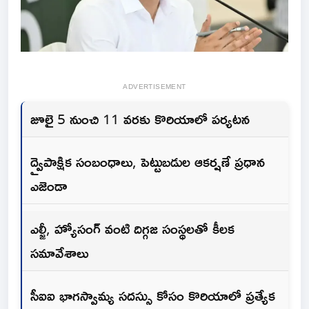
ADVERTISEMENT
జూలై 5 నుంచి 11 వరకు కొరియాలో పర్యటన
ద్వైపాక్షిక సంబంధాలు, పెట్టుబడుల ఆకర్షణే ప్రధాన
ఎజెండా
ఎల్జీ, హ్యోసంగ్ వంటి దిగ్గజ సంస్థలతో కీలక
సమావేశాలు
సీఐఐ భాగస్వామ్య సదస్సు కోసం కొరియాలో ప్రత్యేక