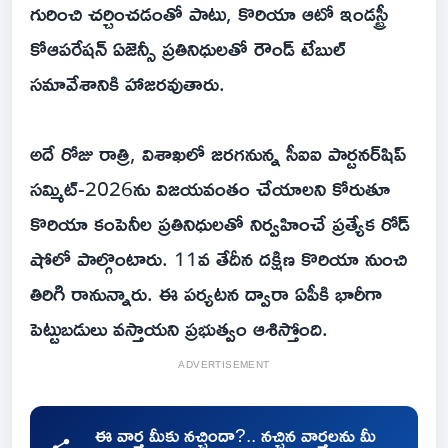
గురించి చర్చించడంతో పాటు, కొరియా ఆటో ఇండస్ట్రీ
కోఆపరేషన్ ఏజెన్సీ ప్రతినిధులతో రౌండ్ టేబుల్
సమావేశానికి హాజరవుతారు.
అదే రోజు రాత్రి, విశాఖలో జరగనున్న సీఐఐ పార్టనర్‌షిప్
సమ్మిట్-2026ను విజయవంతం చేయాలని కోరుతూ
కొరియా కంపెనీల ప్రతినిధులతో నిర్వహించే ప్రత్యేక రోడ్
షోలో పాల్గొంటారు. 11వ తేదీన దక్షిణ కొరియా నుంచి
తిరిగి రానున్నారు. ఈ పర్యటన ద్వారా ఏపీకి భారీగా
పెట్టుబడులు వస్తాయని ప్రభుత్వం ఆశిస్తోంది.
ADVERTISEMENT
ఈ వార్త మీకు నచ్చిందా?.. నచ్చిన వార్తలను మీ