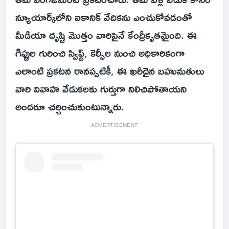
న్యూయార్క్‌లోని ఐకానిక్ వేదికను ఎంచుకోవడంతో
మీడియా దృష్టి మొత్తం వారిపైనే కేంద్రీకృతమైంది. ఈ
గిఫ్టుల గురించి స్విఫ్ట్, కెల్సీల నుంచి అధికారికంగా
ఎలాంటి ప్రకటన రానప్పటికీ, ఈ ఖరీదైన బహుమతులు
వారి వివాహ వేడుకలకు గుర్తుగా నిలిచిపోతాయని
అందరూ చర్చించుకుంటున్నారు.
ADVERTISEMENT