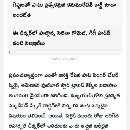
గిఫ్టులతో పాటు ప్రత్యేకమైన కమెమొరేటివ్ కార్డ్ కూడా
అందజేత
ఈ డిన్నర్‌లో పాల్గొన్న సెలెనా గోమెజ్, గిగీ హడిద్
వంటి సెలబ్రిటీలు
ADVERTISEMENT
ప్రపంచవ్యాప్తంగా ఎంతో ఆసక్తి రేపిన పాప్ సింగర్ టేలర్
స్విఫ్ట్, అమెరికన్ ఫుట్‌బాల్ స్టార్ ట్రావిస్ కెల్సీల వివాహం
అంగరంగ వైభవంగా జరిగింది. న్యూయార్క్‌లోని ప్రఖ్యాత
మ్యాడిసన్ స్క్వేర్ గార్డెన్‌లో నిన్న‌ ఈ జంట ఒక్కటైన
విషయం తెలిసిందే. అయితే, పెళ్లికి ముందు రోజు జరిగిన
రిహార్సల్ డిన్నర్‌లో అతిథులకు వారు ఇచ్చిన ఖరీదైన