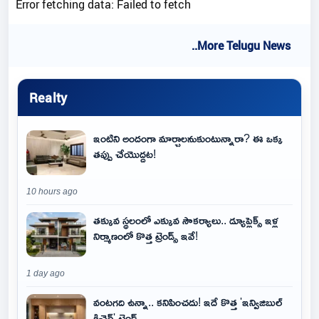
Error fetching data: Failed to fetch
..More Telugu News
Realty
ఇంటిని అందంగా మార్చాలనుకుంటున్నారా? ఈ ఒక్క
తప్పు చేయొద్దట!
10 hours ago
తక్కువ స్థలంలో ఎక్కువ సౌకర్యాలు.. డ్యూప్లెక్స్ ఇళ్ల
నిర్మాణంలో కొత్త ట్రెండ్స్ ఇవే!
1 day ago
వంటగది ఉన్నా.. కనిపించదు! ఇదే కొత్త 'ఇన్విజిబుల్
కిచెన్' ట్రెండ్