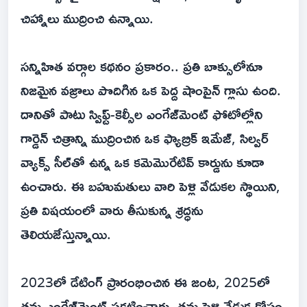
చిహ్నాలు ముద్రించి ఉన్నాయి.
సన్నిహిత వర్గాల కథనం ప్రకారం.. ప్రతి బాక్సులోనూ
నిజమైన వజ్రాలు పొదిగిన ఒక పెద్ద షాంపైన్ గ్లాసు ఉంది.
దానితో పాటు స్విఫ్ట్-కెల్సీల ఎంగేజ్‌మెంట్ ఫోటోల్లోని
గార్డెన్ చిత్రాన్ని ముద్రించిన ఒక ఫ్యాబ్రిక్ ఇమేజ్, సిల్వర్
వ్యాక్స్ సీల్‌తో ఉన్న ఒక కమెమొరేటివ్ కార్డును కూడా
ఉంచారు. ఈ బహుమతులు వారి పెళ్లి వేడుకల స్థాయిని,
ప్రతి విషయంలో వారు తీసుకున్న శ్రద్ధను
తెలియజేస్తున్నాయి.
2023లో డేటింగ్ ప్రారంభించిన ఈ జంట, 2025లో
తమ ఎంగేజ్‌మెంట్ ప్రకటించారు. తమ పెళ్లి వేడుక కోసం