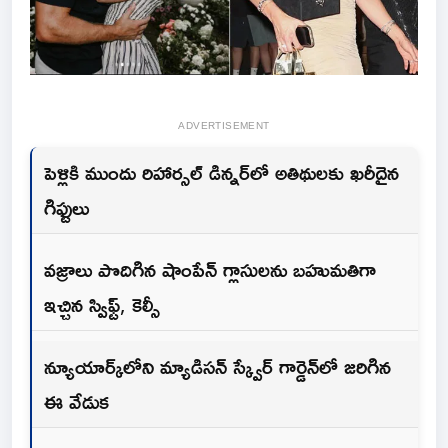
ADVERTISEMENT
పెళ్లికి ముందు రిహార్సల్ డిన్నర్‌లో అతిథులకు ఖరీదైన
గిఫ్టులు
వజ్రాలు పొదిగిన షాంపేన్ గ్లాసులను బహుమతిగా
ఇచ్చిన స్విఫ్ట్, కెల్సీ
న్యూయార్క్‌లోని మ్యాడిసన్ స్క్వేర్ గార్డెన్‌లో జరిగిన
ఈ వేడుక