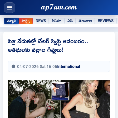
న్యూస్
షార్ట్స్
NEWS
సినిమా
ఏపీ
తెలంగాణ
REVIEWS
పెళ్లి వేడుకల్లో టేలర్ స్విఫ్ట్ ఆడంబరం..
అతిథులకు వజ్రాల గిఫ్టులు!
04-07-2026 Sat 15:05
International