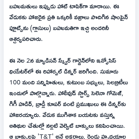
బహుమతులు ఇప్పుడు హాట్ టాపిక్‌గా మారాయి. ఈ
వేడుకకు హాజరైన ప్రతి ఒక్కరికీ వజ్రాలు పొదిగిన షాంపైన్
ఫ్లూట్స్‌ను (గ్లాసులు) బహుమతిగా ఇచ్చి అందరినీ
ఆశ్చర్యపరిచారు.
ఈ నెల‌ 2న మ్యాడిసన్ స్క్వేర్ గార్డెన్‌లోని ఇన్ఫోసిస్
థియేటర్‌లో ఈ రిహార్సల్ డిన్నర్ జరిగింది. సుమారు
100 మంది సన్నిహితులు, కుటుంబ సభ్యులు, సెలబ్రిటీలు
ఇందులో పాల్గొన్నారు. హాలీవుడ్ స్టార్స్ సెలెనా గోమెజ్,
గిగీ హడిద్, బ్రాడ్లీ కూపర్ వంటి ప్రముఖులు ఈ డిన్నర్‌కు
హాజరయ్యారు. వేడుక ముగిశాక బయటకు వస్తున్న
అతిథుల చేతుల్లో నల్లటి వెల్వెట్ బాక్సులు కనిపించాయి.
ఆ బాక్సులపై 'T&T' అనే అక్షరాలు, రెండు హృదయాల