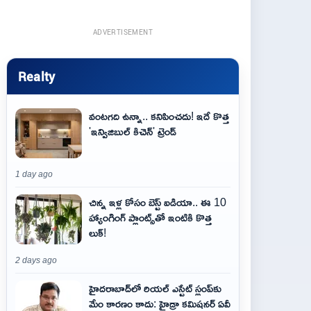
ADVERTISEMENT
Realty
వంటగది ఉన్నా.. కనిపించదు! ఇదే కొత్త
'ఇన్విజిబుల్ కిచెన్' ట్రెండ్
1 day ago
చిన్న ఇళ్ల కోసం బెస్ట్ ఐడియా.. ఈ 10
హ్యాంగింగ్ ప్లాంట్స్‌తో ఇంటికి కొత్త
లుక్!
2 days ago
హైదరాబాద్‌లో రియల్ ఎస్టేట్ స్లంప్‌కు
మేం కారణం కాదు: హైడ్రా కమిషనర్ ఏవీ