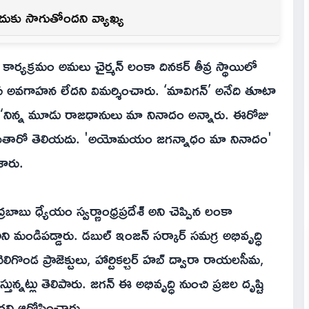
ందుకు సాగుతోందని వ్యాఖ్య
 కార్యక్రమం అమలు చైర్మన్ లంకా దినకర్ తీవ్ర స్థాయిలో
ీస అవగాహన లేదని విమర్శించారు. ‘మావిగన్’ అనేది తూటా
రు. “నిన్న మూడు రాజధానులు మా నినాదం అన్నారు. ఈరోజు
చెబుతారో తెలియదు. 'అయోమయం జగన్నాధం మా నినాదం'
శారు.
బాబు ధ్యేయం స్వర్ణాంధ్రప్రదేశ్ అని చెప్పిన లంకా
ని మండిపడ్డారు. డబుల్ ఇంజన్ సర్కార్ సమగ్ర అభివృద్ధి
గొండ ప్రాజెక్టులు, హార్టికల్చర్ హబ్ ద్వారా రాయలసీమ,
ున్నట్లు తెలిపారు. జగన్ ఈ అభివృద్ధి నుంచి ప్రజల దృష్టి
ారని ఆరోపించారు.