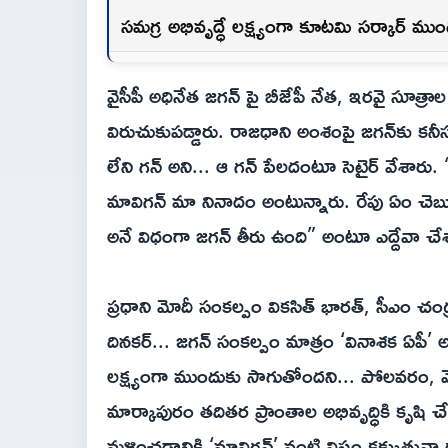
సమగ్ర అభివృద్ధే లక్ష్యంగా కూటమి సర్కార్ ము
వైసీపీ అధినేత జగన్ పై బీజేపీ నేత, ఇరవై సూత్రాల
విరుచుకుపడ్డారు. రాజధాని అంశంపై జగన్‌కు కన
లేని గన్‌ అని... ఆ గన్ పేలదంటూ సెటైర్ వేశా
మావిగన్ మా నినాదం అంటున్నారు. రేపు ఏం 
అనే విధంగా జగన్ తీరు ఉంది” అంటూ ఎద్దేవా చే
ప్రధాని మోదీ సంకల్పం వికసిత్ భారత్, సీఎం చంద్ర
దినకర్... జగన్ సంకల్పం మాత్రం ‘వినాశక ఏపీ’ అ
లక్ష్యంగా ముందుకు సాగుతోందని... పోలవరం, వెలి
మార్కాపురం తదితర ప్రాంతాల అభివృద్ధికి కృషి చేస్త
మళ్లించడానికి ‘మావిగన్’ వంటి విషం కక్కుతున్న