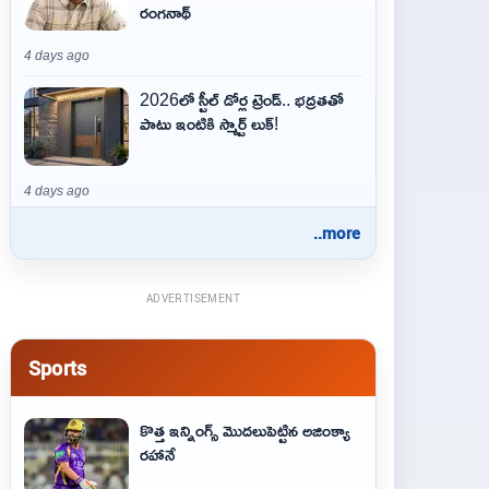
రంగనాథ్
4 days ago
2026లో స్టీల్ డోర్ల ట్రెండ్.. భద్రతతో
పాటు ఇంటికి స్మార్ట్ లుక్!
4 days ago
..more
ADVERTISEMENT
Sports
కొత్త ఇన్నింగ్స్ మొదలుపెట్టిన అజింక్యా
రహానే