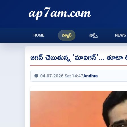
HOME
న్యూస్
షార్ట్స్
NEWS
జగన్ చెబుతున్న 'మావిగన్'... తూటా ల
04-07-2026 Sat 14:47
Andhra