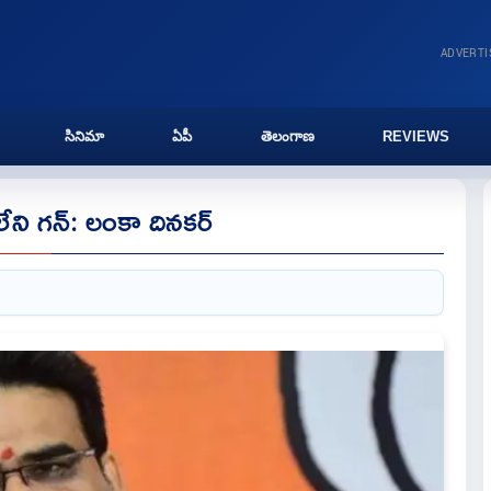
ADVERT
సినిమా
ఏపీ
తెలంగాణ
REVIEWS
ేని గన్: లంకా దినకర్