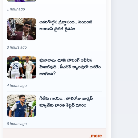
1 hour ago
అదరగొట్టిన ప్రజ్ఞానంద.. సెయింట్‌
లూయిస్ టైటిల్‌ కైవసం
3 hours ago
పుజారాను చూసి బౌలింగ్ ఆపేసిన
హేజిల్‌వుడ్.. సీఎస్‌కే క్యాంపులో అసలేం
జరిగింది?
4 hours ago
గిల్‌కు గాయం.. తొలిరోజు వార్మప్‌
మ్యాచ్‌కు భారత కెప్టెన్‌ దూరం
6 hours ago
..more