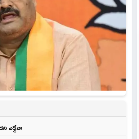
ి ఎద్దేవా