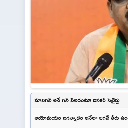
మావిగన్ అనే గన్ పేలదంటూ దినకర్ సెటైర్లు
అయోమయం జగన్నాధం అనేలా జగన్ తీరు ఉందన