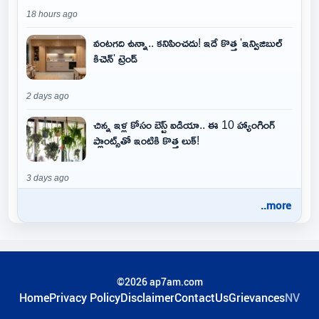
18 hours ago
వంటగది ఉన్నా.. కనిపించదు! ఇదే కొత్త 'ఇన్విజిబుల్
కిచెన్' ట్రెండ్
2 days ago
చిన్న ఇళ్ల కోసం బెస్ట్ ఐడియా.. ఈ 10 హ్యాంగింగ్
ప్లాంట్స్‌తో ఇంటికి కొత్త లుక్!
3 days ago
..more
©2026 ap7am.com
Home
Privacy Policy
Disclaimer
ContactUs
Grievances
NV