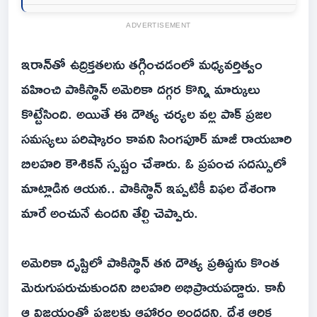
ADVERTISEMENT
ఇరాన్‌తో ఉద్రిక్తతలను తగ్గించడంలో మధ్యవర్తిత్వం
వహించి పాకిస్థాన్‌ అమెరికా దగ్గర కొన్ని మార్కులు
కొట్టేసింది. అయితే ఈ దౌత్య చర్యల వల్ల పాక్‌ ప్రజల
సమస్యలు పరిష్కారం కావని సింగపూర్ మాజీ రాయబారి
బిలహరి కౌశికన్ స్పష్టం చేశారు. ఓ ప్రపంచ సదస్సులో
మాట్లాడిన ఆయన.. పాకిస్థాన్ ఇప్పటికీ విఫల దేశంగా
మారే అంచునే ఉందని తేల్చి చెప్పారు.
అమెరికా దృష్టిలో పాకిస్థాన్ తన దౌత్య ప్రతిష్ఠను కొంత
మెరుగుపరుచుకుందని బిలహరి అభిప్రాయపడ్డారు. కానీ
ఆ విజయంతో ప్రజలకు ఆహారం అందదని, దేశ ఆర్థిక