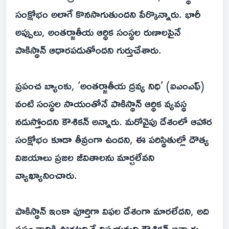
సంక్షోభం అలాగే కొనసాగుతుందని పేర్కొన్నారు. భారీ
అప్పులు, అంతర్జాతీయ ఆర్థిక సంస్థల రుణాలపైనే
పాకిస్థాన్ ఆధారపడుతోందని గుర్తుచేశారు.
ప్రపంచ బ్యాంకు, ‘అంతర్జాతీయ ద్రవ్య నిధి’ (ఐఎంఎఫ్‌)
వంటి సంస్థల సాయంతోనే పాకిస్థాన్ ఆర్థిక వ్యవస్థ
నడుస్తోందని కౌశికన్ అన్నారు. మరోవైపు దేశంలో ఆహార
సంక్షోభం కూడా తీవ్రంగా ఉందని, ఈ పరిస్థితుల్లో దౌత్య
విజయాలు ప్రజల జీవితాలను మార్చలేవని
వ్యాఖ్యానించారు.
పాకిస్థాన్ ఇంకా పూర్తిగా విఫల దేశంగా మారలేదని, అది
ప్రపంచానికి ఊరటనిచ్చే విషయమని కౌశికన్ అన్నారు.