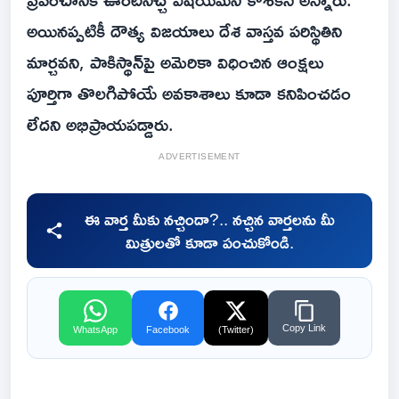
అయినప్పటికీ దౌత్య విజయాలు దేశ వాస్తవ పరిస్థితిని
మార్చవని, పాకిస్థాన్‌పై అమెరికా విధించిన ఆంక్షలు
పూర్తిగా తొలగిపోయే అవకాశాలు కూడా కనిపించడం
లేదని అభిప్రాయపడ్డారు.
ADVERTISEMENT
ఈ వార్త మీకు నచ్చిందా?.. నచ్చిన వార్తలను మీ
మిత్రులతో కూడా పంచుకోండి.
Copy Link
WhatsApp
Facebook
(Twitter)