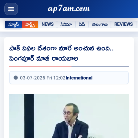
న్యూస్
షార్ట్స్
NEWS
సినిమా
ఏపీ
తెలంగాణ
REVIEWS
పాక్‌ విఫల దేశంగా మారే అంచున ఉంది..
సింగపూర్‌ మాజీ రాయబారి
03-07-2026 Fri 12:02
International