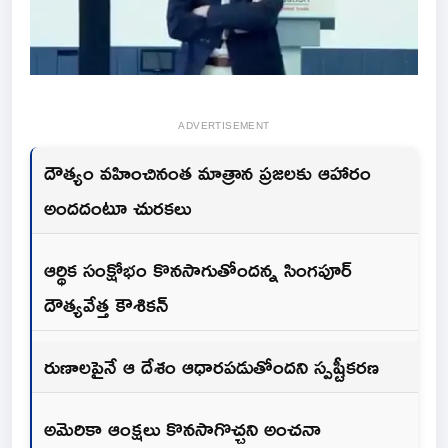
ADVERTISEMENT
దౌత్యం వహించినంత మాత్రాన ప్రజలకు ఆహారం
అందదంటూ చురకలు
ఆర్థిక సంక్షోభం కొనసాగుతోందన్న సింగపూర్‌
దౌత్యవేత్త కౌశికన్‌
రుణాలపైనే ఆ దేశం ఆధారపడుతోందని స్పష్టీకరణ
అమెరికా ఆంక్షలు కొనసాగొచ్చని అంచనా