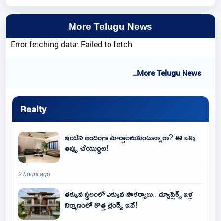
More Telugu News
Error fetching data: Failed to fetch
..More Telugu News
Realty
ఇంటిని అందంగా మార్చాలనుకుంటున్నారా? ఈ ఒక్క
తప్పు చేయొద్దట!
2 hours ago
తక్కువ స్థలంలో ఎక్కువ సౌకర్యాలు.. డ్యూప్లెక్స్ ఇళ్ల
నిర్మాణంలో కొత్త ట్రెండ్స్ ఇవే!