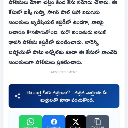
పోలీసులు మోకా చట్టం కింద కేసు నమోదు చేశారు. ఈ
కేసులో విక్కీ గుప్తా, సాగర్ పాల్ సహా ఐదుగురు
నిందితులు జ్యుడీషియల్ కస్టడీలో ఉండగా, వారిపై
విచారణ కొనసాగుతోంది. మరో నిందితుడు అనుజ్
థాపన్ పోలీసు కస్టడీలో మరణించాడు. లారెన్స్
బిష్ణోయ్‌తో పాటు అన్మోల్‌ను కూడా ఈ కేసులో వాంటెడ్
నిందితులుగా పోలీసులు ప్రకటించారు.
ADVERTISEMENT
ఈ వార్త మీకు నచ్చిందా?.. నచ్చిన వార్తలను మీ
మిత్రులతో కూడా పంచుకోండి.
Copy Link
WhatsApp
Facebook
(Twitter)