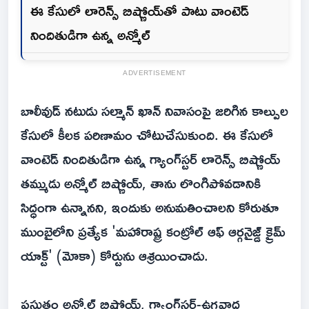
ఈ కేసులో లారెన్స్ బిష్ణోయ్‌తో పాటు వాంటెడ్
నిందితుడిగా ఉన్న అన్మోల్
ADVERTISEMENT
బాలీవుడ్ నటుడు సల్మాన్ ఖాన్ నివాసంపై జరిగిన కాల్పుల
కేసులో కీలక పరిణామం చోటుచేసుకుంది. ఈ కేసులో
వాంటెడ్ నిందితుడిగా ఉన్న గ్యాంగ్‌స్టర్ లారెన్స్ బిష్ణోయ్
తమ్ముడు అన్మోల్ బిష్ణోయ్, తాను లొంగిపోవడానికి
సిద్ధంగా ఉన్నానని, ఇందుకు అనుమతించాలని కోరుతూ
ముంబైలోని ప్రత్యేక 'మహారాష్ట్ర కంట్రోల్ ఆఫ్ ఆర్గనైజ్డ్ క్రైమ్
యాక్ట్' (మోకా) కోర్టును ఆశ్రయించాడు.
ప్రస్తుతం అన్మోల్ బిష్ణోయ్, గ్యాంగ్‌స్టర్-ఉగ్రవాద