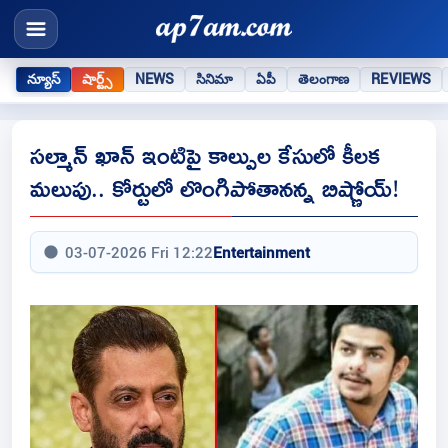
న్యూస్
షార్ట్స్
NEWS
సినిమా
ఏపీ
తెలంగాణ
REVIEWS
సల్మాన్ ఖాన్ ఇంటిపై కాల్పుల కేసులో కీలక
మలుపు.. కోర్టులో లొంగిపోతానన్న బిష్ణోయ్!
03-07-2026 Fri 12:22
Entertainment