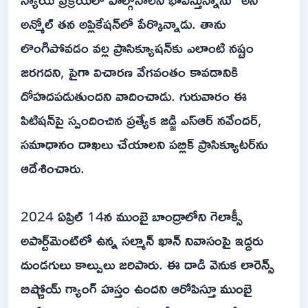
అన్మోల్ తన అప్లికేషన్‌లో పేర్కొన్నాడు. తాను
లొంగిపోవడం వల్ల ప్రాసిక్యూషన్‌కు ఎలాంటి నష్టం
జరగదని, పైగా విచారణ వేగవంతం కావడానికి
దోహదపడుతుందని వాదించాడు. గురువారం ఈ
పిటిషన్‌పై స్పందించిన ప్రత్యేక జడ్జి ఎస్ఆర్ నవేందర్,
సమాధానం దాఖలు చేయాలని పబ్లిక్ ప్రాసిక్యూటర్‌ను
ఆదేశించారు.
2024 ఏప్రిల్ 14న ముంబై బాంద్రాలోని గెలాక్సీ
అపార్ట్‌మెంట్‌లో ఉన్న సల్మాన్ ఖాన్ నివాసంపై ఇద్దరు
దుండగులు కాల్పులు జరిపారు. ఈ దాడి వెనుక లారెన్స్
బిష్ణోయ్ గ్యాంగ్ హస్తం ఉందని ఆరోపిస్తూ ముంబై