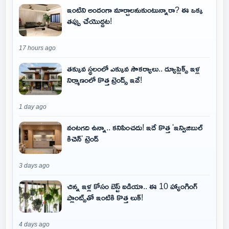
ఇంటిని అందంగా మార్చాలనుకుంటున్నారా? ఈ ఒక్క
తప్పు చేయొద్దట!
17 hours ago
తక్కువ స్థలంలో ఎక్కువ సౌకర్యాలు.. డ్యూప్లెక్స్ ఇళ్ల
నిర్మాణంలో కొత్త ట్రెండ్స్ ఇవే!
1 day ago
వంటగది ఉన్నా.. కనిపించదు! ఇదే కొత్త 'ఇన్విజిబుల్
కిచెన్' ట్రెండ్
3 days ago
చిన్న ఇళ్ల కోసం బెస్ట్ ఐడియా.. ఈ 10 హ్యాంగింగ్
ప్లాంట్స్‌తో ఇంటికి కొత్త లుక్!
4 days ago