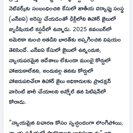
నెట్‌వర్క్‌కు సంబంధించిన కేసులో జాతీయ దర్యాప్తు సంస్థ
(ఎన్ఐఏ) అరెస్టు చేయడంతో ఢిల్లీలోని తిహార్ జైలులో
జ్యుడీషియల్ కస్టడీలో ఉన్నాడు. 2025 నవంబర్‌లో
అమెరికా నుంచి అతడిని భారత్‌కు అప్పగించిన విషయం
తెలిసిందే. ఎన్ఐఏ కేసులో జైలులో ఉన్నందున,
న్యాయపరమైన ఆదేశాలు లేకుండా ముంబై కోర్టులో
హాజరుకాలేనని, అందువల్ల తనను కోర్టులో
హాజరుపరిచేలా తిహార్ జైలు అధికారులకు ప్రొడక్షన్
వారెంట్ జారీ చేయాలని అన్మోల్ తన పిటిషన్‌లో
కోరాడు.
"న్యాయమైన విచారణ కోసం స్వచ్ఛందంగా లొంగిపోయి,
న్యాయ ప్రక్రియలో పాల్గొనాలని భావిస్తున్నాను" అని