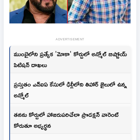
ADVERTISEMENT
ముంబైలోని ప్రత్యేక 'మోకా' కోర్టులో అన్మోల్ బిష్ణోయ్
పిటిషన్ దాఖలు
ప్రస్తుతం ఎన్ఐఏ కేసులో ఢిల్లీలోని తిహార్ జైలులో ఉన్న
అన్మోల్
తనను కోర్టులో హాజరుపరిచేలా ప్రొడక్షన్ వారెంట్
కోరుతూ అభ్యర్థన