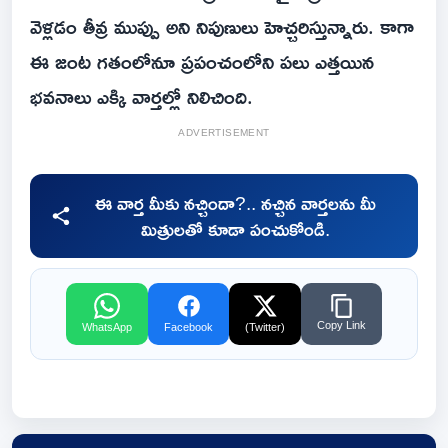
వెళ్లడం తీవ్ర ముప్పు అని నిపుణులు హెచ్చరిస్తున్నారు. కాగా
ఈ జంట గతంలోనూ ప్రపంచంలోని పలు ఎత్తయిన
భవనాలు ఎక్కి వార్తల్లో నిలిచింది.
ADVERTISEMENT
ఈ వార్త మీకు నచ్చిందా?.. నచ్చిన వార్తలను మీ
మిత్రులతో కూడా పంచుకోండి.
Copy Link
WhatsApp
Facebook
(Twitter)