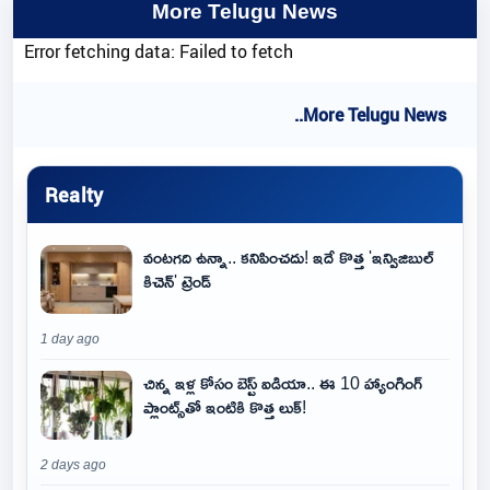
More Telugu News
Error fetching data: Failed to fetch
..More Telugu News
Realty
వంటగది ఉన్నా.. కనిపించదు! ఇదే కొత్త 'ఇన్విజిబుల్
కిచెన్' ట్రెండ్
1 day ago
చిన్న ఇళ్ల కోసం బెస్ట్ ఐడియా.. ఈ 10 హ్యాంగింగ్
ప్లాంట్స్‌తో ఇంటికి కొత్త లుక్!
2 days ago