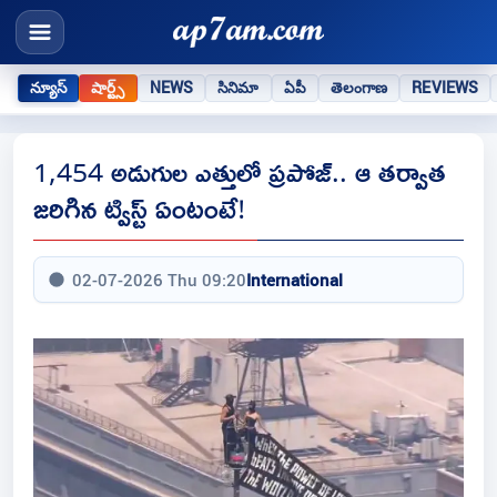
న్యూస్
షార్ట్స్
NEWS
సినిమా
ఏపీ
తెలంగాణ
REVIEWS
1,454 అడుగుల ఎత్తులో ప్రపోజ్‌.. ఆ తర్వాత
జరిగిన ట్విస్ట్‌ ఏంటంటే!
02-07-2026 Thu 09:20
International