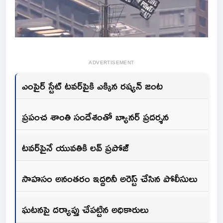
ADVERTISEMENT
ఎంపైర్‌ స్టేట్‌ టవర్‌పైకి ఎక్కిన రష్యన్‌ జంట
ప్రపంచ శాంతి సందేశంతో బ్యానర్‌ ప్రదర్శన
టవర్‌పైనే యువతికి లవ్‌ ప్రపోజ్‌
సాహసం అనంతరం ఇద్దరినీ అరెస్ట్‌ చేసిన పోలీసులు
ఘటనపై దర్యాప్తు చేపట్టిన అధికారులు