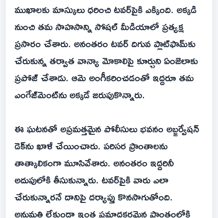
ముఖాలకు మాస్కులు ధరించి టవర్‌పైకి ఎక్కింది. అక్కడి
నుంచి తమ సాహసాన్ని సోషల్‌ మీడియాలో ప్రత్యక్ష
ప్రసారం చేశారు. అనంతరం టవర్‌ దిగువ ప్లాట్‌ఫామ్‌కు
చేరుకున్న తర్వాత వాన్యా మోకాలిపై కూర్చుని ఏంజెలాకు
ప్రపోజ్‌ చేశాడు. ఆమె అంగీకరించడంతో ఇద్దరూ తమ
ఎంగేజ్‌మెంట్‌ను అక్కడే జరుపుకొన్నారు.
ఈ ఘటనతో అప్రమత్తమైన పోలీసులు భవనం అబ్జర్వేషన్‌
డెక్‌ను ఖాళీ చేయించారు. పరిసర ప్రాంతాలను
తాత్కాలికంగా మూసివేశారు. అనంతరం ఇద్దరినీ
అదుపులోకి తీసుకున్నారు. టవర్‌పైకి వారు ఎలా
చేరుకున్నారనే దానిపై దర్యాప్తు కొనసాగుతోంది.
అనుమతి లేకుండా ఇంత ప్రమాదకరమైన ప్రాంతంలోకి