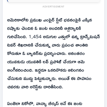
ADVERTISEMENT
అమెరికాలోని ప్రముఖ ఎంపైర్‌ స్టేట్‌ భవనంపైకి ఎక్కిన
రష్యాకు చెందిన ఓ జంట అందరినీ ఆశ్చర్యానికి
గురిచేసింది. 1,454 అడుగుల ఎత్తులో ఉన్న ట్రాన్స్‌మిషన్‌
టవర్‌ శిఖరానికి చేరుకున్న వారు ప్రపంచ శాంతిని
కోరుతూ ఓ బ్యానర్‌ను ప్రదర్శించారు. అనంతరం
యువకుడు యువతికి లవ్‌ ప్రపోజ్‌ చేయగా ఆమె
అంగీకరించింది. ఇద్దరూ ఒకరినొకరు ఆలింగనం
చేసుకుని ముద్దు పెట్టుకున్నారు. అయితే ఈ సాహసం
చివరకు వారి అరెస్ట్‌కు దారితీసింది.
ఏంజెలా నికోలౌ, వాన్యా బీర్కస్‌ అనే ఈ జంట