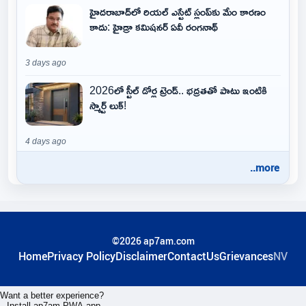
హైదరాబాద్‌లో రియల్ ఎస్టేట్ స్లంప్‌కు మేం కారణం
కాదు: హైడ్రా కమిషనర్ ఏవీ రంగనాథ్
3 days ago
2026లో స్టీల్ డోర్ల ట్రెండ్.. భద్రతతో పాటు ఇంటికి
స్మార్ట్ లుక్!
4 days ago
..more
©2026 ap7am.com
Home
Privacy Policy
Disclaimer
ContactUs
Grievances
NV
Want a better experience?
Install ap7am PWA app