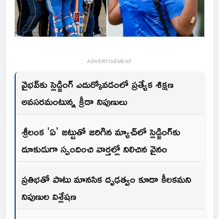
ADVERTISEMENT
వైభవ్‌కు స్లెడ్జింగ్ ఎదుర్కోవడంలో ప్రత్యేక శిక్షణ
అవసరమంటున్న క్రీడా నిపుణులు
శ్రీలంక 'ఏ' జట్టుతో జరిగిన మ్యాచ్‌లో స్లెడ్జింగ్‌కు
దూకుడుగా స్పందించి వార్త‌ల్లో నిలిచిన వైనం
ప్రతిభతో పాటు మానసిక దృఢత్వం కూడా కీలకమని
నిపుణుల విశ్లేషణ