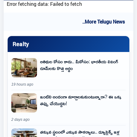
Error fetching data: Failed to fetch
..More Telugu News
Realty
అతిథుల కోసం కాదు.. మీకోసం: భారతీయ లివింగ్
రూమ్‌లకు కొత్త అర్థం
19 hours ago
ఇంటిని అందంగా మార్చాలనుకుంటున్నారా? ఈ ఒక్క
తప్పు చేయొద్దట!
2 days ago
తక్కువ స్థలంలో ఎక్కువ సౌకర్యాలు.. డ్యూప్లెక్స్ ఇళ్ల