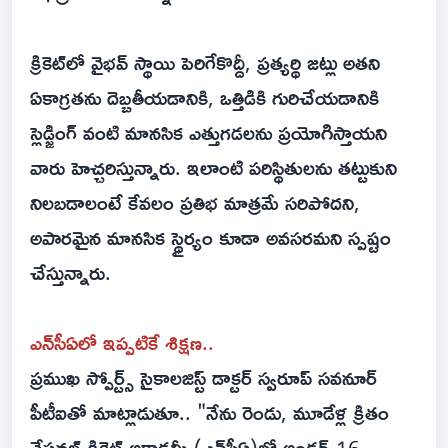
క్రికెట్‌లో వైభవ్ స్థాయి పెరిగేకొద్దీ, ప్రత్యర్థి జట్లు అతని
ఏకాగ్రతను దెబ్బతీయడానికి, ఒత్తిడికి గురిచేయడానికి
స్లెడ్జింగ్ వంటి మానసిక ఎత్తుగడలను ప్రయోగిస్తాయని
వారు హెచ్చరిస్తున్నారు. ఇలాంటి పరిస్థితులను తట్టుకుని
నిలబడాలంటే కేవలం ప్రతిభ మాత్రమే సరిపోదని,
అపారమైన మానసిక స్థైర్యం కూడా అవసరమని స్పష్టం
చేస్తున్నారు.
ఎన్‌సీఏలో ఇప్పటికే శిక్షణ..
ప్రముఖ స్పోర్ట్స్ సైకాలజిస్ట్ డాక్టర్ స్వరూప్ సవనూర్
పీటీఐతో మాట్లాడుతూ.. "నేను రెండు, మూడేళ్ల క్రితం
నేషనల్ క్రికెట్ అకాడమీ (ఎన్‌సీఏ)లో అండర్-16