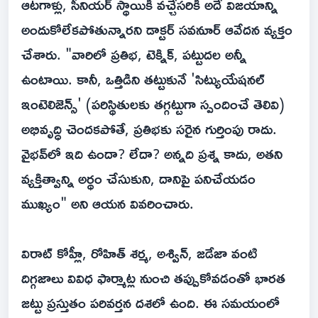
ఆటగాళ్లు, సీనియర్ స్థాయికి వచ్చేసరికి అదే విజయాన్ని
అందుకోలేకపోతున్నారని డాక్టర్ సవనూర్ ఆవేదన వ్యక్తం
చేశారు. "వారిలో ప్రతిభ, టెక్నిక్, పట్టుదల అన్నీ
ఉంటాయి. కానీ, ఒత్తిడిని తట్టుకునే 'సిట్యుయేషనల్
ఇంటెలిజెన్స్' (పరిస్థితులకు తగ్గట్టుగా స్పందించే తెలివి)
అభివృద్ధి చెందకపోతే, ప్రతిభకు సరైన గుర్తింపు రాదు.
వైభవ్‌లో ఇది ఉందా? లేదా? అన్నది ప్రశ్న కాదు, అతని
వ్యక్తిత్వాన్ని అర్థం చేసుకుని, దానిపై పనిచేయడం
ముఖ్యం" అని ఆయన వివరించారు.
విరాట్ కోహ్లీ, రోహిత్ శర్మ, అశ్విన్, జడేజా వంటి
దిగ్గజాలు వివిధ ఫార్మాట్ల నుంచి తప్పుకోవడంతో భారత
జట్టు ప్రస్తుతం పరివర్తన దశలో ఉంది. ఈ సమయంలో