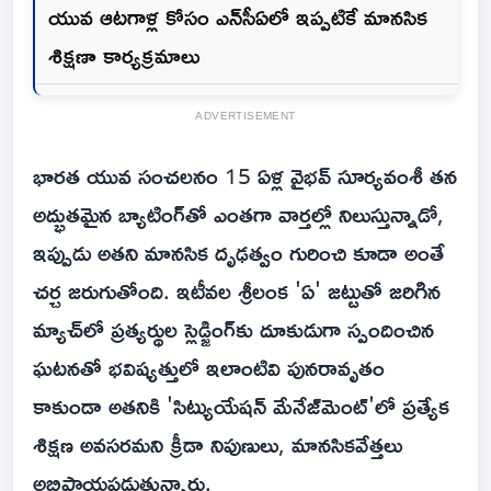
యువ ఆటగాళ్ల కోసం ఎన్‌సీఏలో ఇప్పటికే మానసిక
శిక్షణా కార్యక్రమాలు
ADVERTISEMENT
భారత యువ సంచలనం 15 ఏళ్ల వైభవ్ సూర్యవంశీ తన
అద్భుతమైన బ్యాటింగ్‌తో ఎంతగా వార్తల్లో నిలుస్తున్నాడో,
ఇప్పుడు అతని మానసిక దృఢత్వం గురించి కూడా అంతే
చర్చ జరుగుతోంది. ఇటీవల శ్రీలంక 'ఏ' జట్టుతో జరిగిన
మ్యాచ్‌లో ప్రత్యర్థుల స్లెడ్జింగ్‌కు దూకుడుగా స్పందించిన
ఘటనతో భవిష్యత్తులో ఇలాంటివి పునరావృతం
కాకుండా అతనికి 'సిట్యుయేషన్ మేనేజ్‌మెంట్'లో ప్రత్యేక
శిక్షణ అవసరమని క్రీడా నిపుణులు, మానసికవేత్తలు
అభిప్రాయపడుతున్నారు.