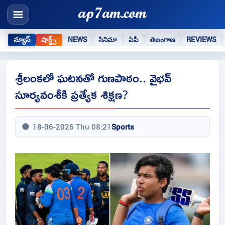
న్యూస్
షార్ట్స్
NEWS
సినిమా
ఏపీ
తెలంగాణ
REVIEWS
శ్రీలంకలో ఘటనతో గుణపాఠం.. వైభవ్
సూర్యవంశీకి ప్రత్యేక శిక్షణ?
18-06-2026 Thu 08:21
Sports