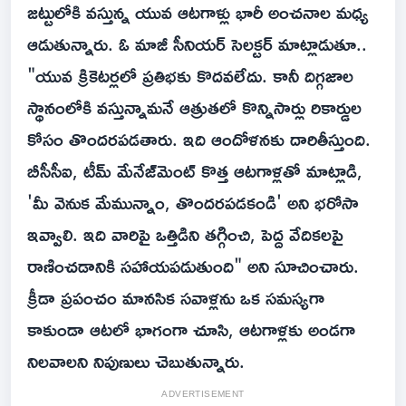
జట్టులోకి వస్తున్న యువ ఆటగాళ్లు భారీ అంచనాల మధ్య
ఆడుతున్నారు. ఓ మాజీ సీనియర్ సెలక్టర్ మాట్లాడుతూ..
"యువ క్రికెటర్లలో ప్రతిభకు కొదవలేదు. కానీ దిగ్గజాల
స్థానంలోకి వస్తున్నామనే ఆత్రుతలో కొన్నిసార్లు రికార్డుల
కోసం తొందరపడతారు. ఇది ఆందోళనకు దారితీస్తుంది.
బీసీసీఐ, టీమ్ మేనేజ్‌మెంట్ కొత్త ఆటగాళ్లతో మాట్లాడి,
'మీ వెనుక మేమున్నాం, తొందరపడకండి' అని భరోసా
ఇవ్వాలి. ఇది వారిపై ఒత్తిడిని తగ్గించి, పెద్ద వేదికలపై
రాణించడానికి సహాయపడుతుంది" అని సూచించారు.
క్రీడా ప్రపంచం మానసిక సవాళ్లను ఒక సమస్యగా
కాకుండా ఆటలో భాగంగా చూసి, ఆటగాళ్లకు అండగా
నిలవాలని నిపుణులు చెబుతున్నారు.
ADVERTISEMENT