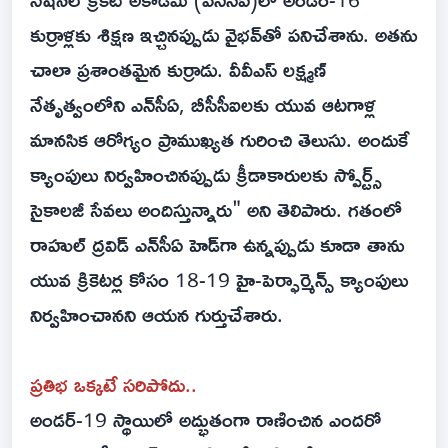
కుర్రాళ్లకు శిక్షణ ఇచ్చినప్పుడు వైభవ్‌తో పనిచేశాను. అతను
చాలా ప్రశాంతమైన కుర్రాడు. వీవీఎస్ లక్ష్మణ్
నేతృత్వంలోని ఎన్‌సీఏ, బీసీసీఐలకు యువ ఆటగాళ్ల
మానసిక ఆరోగ్యం ప్రాముఖ్యత గురించి తెలుసు. అందుకే
క్యాంపులు నిర్వహించినప్పుడు క్రీడాకారులకు స్పోర్ట్స్
సైకాలజీ సేవలు అందిస్తున్నారు" అని తెలిపారు. గతంలో
రాహుల్ ద్రవిడ్ ఎన్‌సీఏ హెడ్‌గా ఉన్నప్పుడు కూడా తాను
యువ క్రికెటర్ల కోసం 18-19 హై-పెర్ఫార్మెన్స్ క్యాంపులు
నిర్వహించానని ఆయన గుర్తుచేశారు.
ప్రతిభ ఒక్కటే సరిపోదు..
అండర్-19 స్థాయిలో అద్భుతంగా రాణించిన ఎందరో