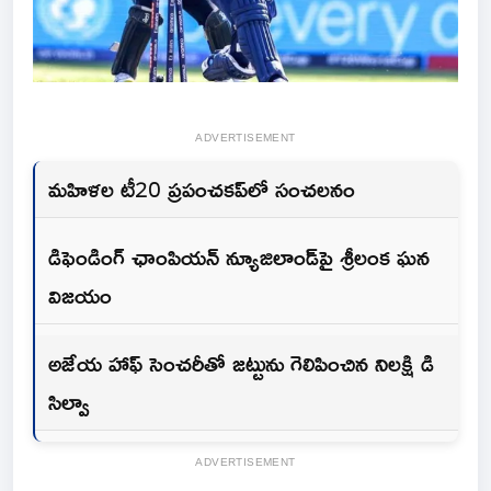
ADVERTISEMENT
మహిళల టీ20 ప్రపంచకప్‌లో సంచలనం
డిఫెండింగ్ ఛాంపియన్ న్యూజిలాండ్‌పై శ్రీలంక ఘన
విజయం
అజేయ హాఫ్ సెంచరీతో జట్టును గెలిపించిన నిలక్షి డి
సిల్వా
ADVERTISEMENT