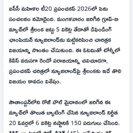
ఐసీసీ మహిళల టీ20 ప్రపంచకప్ 2026లో పెను
సంచలనం నమోదైంది. మంగళవారం జరిగిన గ్రూప్-బి
మ్యాచ్‌లో శ్రీలంక జట్టు 5 వికెట్ల తేడాతో డిఫెండింగ్
ఛాంపియన్ న్యూజిలాండ్‌ను మట్టికరిపించి చారిత్రక
విజయాన్ని సొంతం చేసుకుంది. ఈ ఓటమితో టోర్నీలో
కివీస్ వరుసగా రెండో పరాజయాన్ని చవిచూడగా,
ప్రపంచకప్ చరిత్రలో న్యూజిలాండ్‌పై శ్రీలంకకు ఇదే తొలి
విజయం కావడం విశేషం.
సౌతాంప్టన్‌లోని రోజ్ బౌల్ మైదానంలో జరిగిన ఈ
మ్యాచ్‌లో తొలుత బ్యాటింగ్ చేసిన న్యూజిలాండ్ నిర్ణీత
20 ఓవర్లలో 6 వికెట్ల నష్టానికి 150 పరుగులు చేసింది.