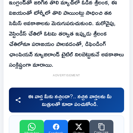
ఇంగ్లండ్‌తో జరిగిన తొలి మ్యాచ్‌లో ఓడిన శ్రీలంక, ఈ
విజయంతో టోర్నీలో తొలి పాయింట్లు సాధించి తన
సెమీస్ అవకాశాలను మెరుగుపరుచుకుంది. మరోవైపు,
వెస్టిండీస్ చేతిలో ఓటమి తర్వాత ఇప్పుడు శ్రీలంక
చేతిలోనూ పరాజయం పాలవడంతో, డిఫెండింగ్
ఛాంపియన్ న్యూజిలాండ్ టైటిల్ నిలబెట్టుకునే అవకాశాలు
సంక్లిష్టంగా మారాయి.
ADVERTISEMENT
ఈ వార్త మీకు నచ్చిందా?.. నచ్చిన వార్తలను మీ
మిత్రులతో కూడా పంచుకోండి.
Copy Link