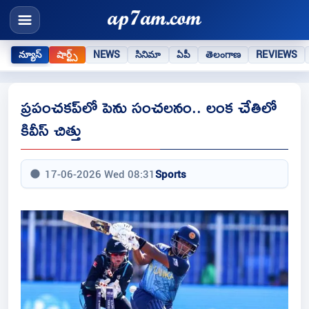
న్యూస్
షార్ట్స్
NEWS
సినిమా
ఏపీ
తెలంగాణ
REVIEWS
ప్రపంచకప్‌లో పెను సంచలనం.. లంక చేతిలో
కివీస్ చిత్తు
17-06-2026 Wed 08:31
Sports