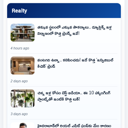
Realty
తక్కువ స్థలంలో ఎక్కువ సౌకర్యాలు.. డ్యూప్లెక్స్ ఇళ్ల
నిర్మాణంలో కొత్త ట్రెండ్స్ ఇవే!
4 hours ago
వంటగది ఉన్నా.. కనిపించదు! ఇదే కొత్త 'ఇన్విజిబుల్
కిచెన్' ట్రెండ్
2 days ago
చిన్న ఇళ్ల కోసం బెస్ట్ ఐడియా.. ఈ 10 హ్యాంగింగ్
ప్లాంట్స్‌తో ఇంటికి కొత్త లుక్!
3 days ago
హైదరాబాద్‌లో రియల్ ఎస్టేట్ స్లంప్‌కు మేం కారణం