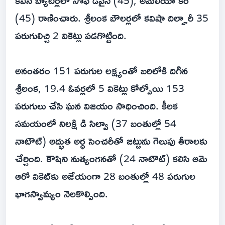
కివీస్ బ్యాటర్లలో సోఫీ డివైన్ (45), అమేలియా కెర్
(45) రాణించారు. శ్రీలంక బౌలర్లలో కవిషా దిల్హారీ 35
పరుగులిచ్చి 2 వికెట్లు పడగొట్టింది.
అనంతరం 151 పరుగుల లక్ష్యంతో బరిలోకి దిగిన
శ్రీలంక, 19.4 ఓవర్లలో 5 వికెట్లు కోల్పోయి 153
పరుగులు చేసి ఘన విజయం సాధించింది. కీలక
సమయంలో నిలక్షి డి సిల్వా (37 బంతుల్లో 54
నాటౌట్) అద్భుత అర్ధ సెంచరీతో జట్టును గెలుపు తీరాలకు
చేర్చింది. కౌషిని నుత్యంగనతో (24 నాటౌట్) కలిసి ఆమె
ఆరో వికెట్‌కు అజేయంగా 28 బంతుల్లో 48 పరుగుల
భాగస్వామ్యం నెలకొల్పింది.