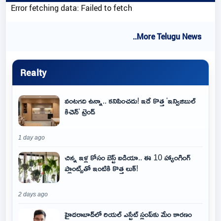
Error fetching data: Failed to fetch
..More Telugu News
Realty
వంటగది ఉన్నా.. కనిపించదు! ఇదే కొత్త 'ఇన్విజిబుల్
కిచెన్' ట్రెండ్
1 day ago
చిన్న ఇళ్ల కోసం బెస్ట్ ఐడియా.. ఈ 10 హ్యాంగింగ్
ప్లాంట్స్‌తో ఇంటికి కొత్త లుక్!
2 days ago
హైదరాబాద్‌లో రియల్ ఎస్టేట్ స్లంప్‌కు మేం కారణం