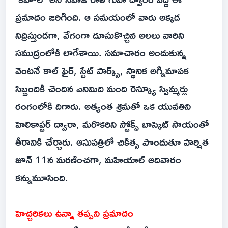
ప్రమాదం జరిగింది. ఆ సమయంలో వారు అక్కడ
నిద్రిస్తుండగా, వేగంగా దూసుకొచ్చిన అలలు వారిని
సముద్రంలోకి లాగేశాయి. సమాచారం అందుకున్న
వెంటనే కాల్ ఫైర్, స్టేట్ పార్క్స్, స్థానిక అగ్నిమాపక
సిబ్బందికి చెందిన ఎనిమిది మంది రెస్క్యూ స్విమ్మర్లు
రంగంలోకి దిగారు. అత్యంత శ్రమతో ఒక యువతిని
హెలికాప్టర్ ద్వారా, మరొకరిని స్టోక్స్ బాస్కెట్ సాయంతో
తీరానికి చేర్చారు. ఆసుపత్రిలో చికిత్స పొందుతూ హర్షిత
జూన్ 11న మరణించగా, మహియాల్ ఆదివారం
కన్నుమూసింది.
హెచ్చరికలు ఉన్నా తప్పని ప్రమాదం