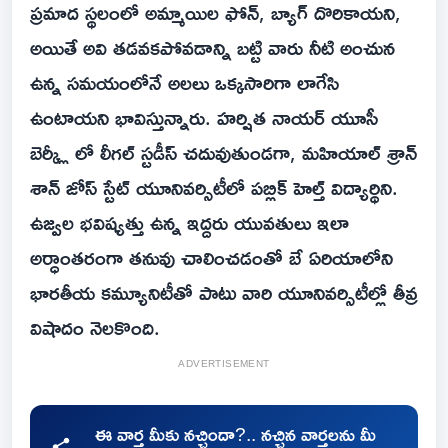
ప్రమాద స్థలంలో అమ్మాయిల ఫోన్, బ్యాగ్ దొరికాయని,
అయితే అవి తడవకపోవడాన్ని బట్టి వారు నీటి అంచున
ఉన్న సమయంలోనే అలలు ఒక్కసారిగా లాగేసి
ఉంటాయని భావిస్తున్నారు. హర్షిత నాయర్ యూసీ
బెర్క్లీ లో లీగల్ స్టడీస్ చదువుతుండగా, మహియాల్ శ్రాన్
శాన్ జోస్ స్టేట్ యూనివర్సిటీలో పబ్లిక్ హెల్త్ విద్యార్థిని.
ఉజ్వల భవిష్యత్తు ఉన్న ఇద్దరు యువతులు ఇలా
అర్ధాంతరంగా తనువు చాలించడంతో బే ఏరియాలోని
భారతీయ కమ్యూనిటీతో పాటు వారి యూనివర్సిటీల్లో తీవ్ర
విషాదం నెలకొంది.
ADVERTISEMENT
ఈ వార్త మీకు నచ్చిందా?.. నచ్చిన వార్తలను మీ