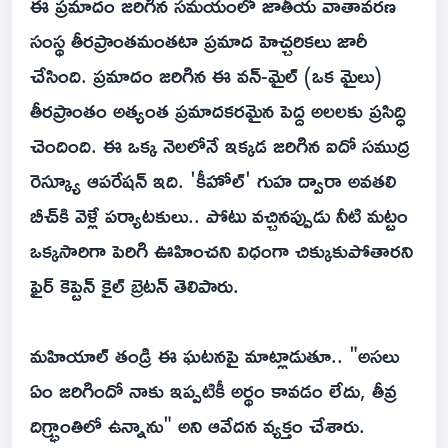
ఈ ప్రమాదం జరిగిన సమయంలో జాతీయ వాతావరణ
సంస్థ తీరప్రాంతమంతటా ప్రమాద హెచ్చరికలు జారీ
చేసింది. ప్రమాదం జరిగిన ఈ వన్-మైల్ (ఒక మైలు)
తీరప్రాంతం అత్యంత ప్రమాదకరమైన పెద్ద అలలకు ప్రసిద్ధి
చెందింది. ఈ ఒక్క నెలలోనే ఇక్కడ జరిగిన ఐదో సముద్ర
రెస్క్యూ ఆపరేషన్ ఇది. 'కీహోల్' గుహ ద్వారా అవతలి
బీచ్‌కి వెళ్లే పర్యాటకులు.. పోటు వచ్చినప్పుడు నీటి మట్టం
ఒక్కసారిగా పెరిగి ఊహించని విధంగా చిక్కుకుపోతారని
ఫైర్ కెప్టెన్ కైల్ బ్రెటన్ తెలిపారు.
మహియాల్ తండ్రి ఈ ఘటనపై మాట్లాడుతూ.. "అసలు
ఏం జరిగిందో నాకు ఇప్పటికీ అర్థం కావడం లేదు, తీవ్ర
దిగ్భ్రాంతిలో ఉన్నాను" అని ఆవేదన వ్యక్తం చేశారు.