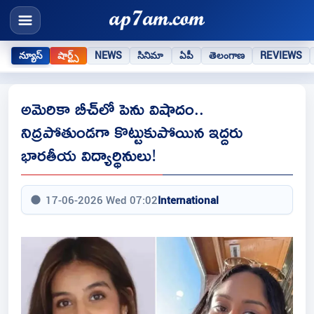
న్యూస్
షార్ట్స్
NEWS
సినిమా
ఏపీ
తెలంగాణ
REVIEWS
అమెరికా బీచ్‌లో పెను విషాదం..
నిద్రపోతుండగా కొట్టుకుపోయిన ఇద్దరు
భారతీయ విద్యార్థినులు!
17-06-2026 Wed 07:02
International