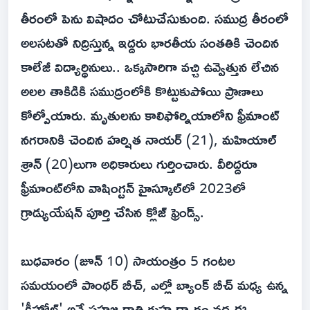
తీరంలో పెను విషాదం చోటుచేసుకుంది. సముద్ర తీరంలో
అలసటతో నిద్రిస్తున్న ఇద్దరు భారతీయ సంతతికి చెందిన
కాలేజీ విద్యార్థినులు.. ఒక్కసారిగా వచ్చి ఉవ్వెత్తున లేచిన
అలల తాకిడికి సముద్రంలోకి కొట్టుకుపోయి ప్రాణాలు
కోల్పోయారు. మృతులను కాలిఫోర్నియాలోని ఫ్రీమాంట్
నగరానికి చెందిన హర్షిత నాయర్ (21), మహియాల్
శ్రాన్ (20)లుగా అధికారులు గుర్తించారు. వీరిద్దరూ
ఫ్రీమాంట్‌లోని వాషింగ్టన్ హైస్కూల్‌లో 2023లో
గ్రాడ్యుయేషన్ పూర్తి చేసిన క్లోజ్ ఫ్రెండ్స్.
బుధవారం (జూన్ 10) సాయంత్రం 5 గంటల
సమయంలో పాంథర్ బీచ్, ఎల్లో బ్యాంక్ బీచ్ మధ్య ఉన్న
'కీహోల్' అనే సహజ రాతి గుహ ద్వారం వద్ద ఈ