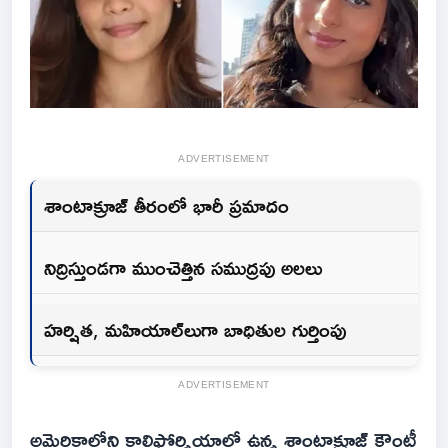
ADVERTISEMENT
శాంటాక్రూజ్ తీరంలో భారీ ప్రమాదం
నిద్రిస్తుండగా ముంచెత్తిన సముద్రపు అలలు
హర్షిత, మహియాల్‌లుగా బాధితుల గుర్తింపు
ADVERTISEMENT
అమెరికాలోని కాలిఫోర్నియాలో ఉన్న శాంటాక్రూజ్ కౌంటీ