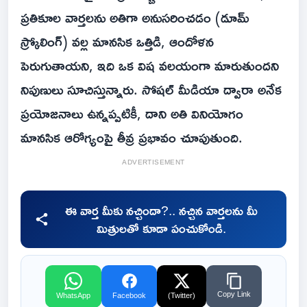
ప్రతికూల వార్తలను అతిగా అనుసరించడం (డూమ్
స్క్రోలింగ్) వల్ల మానసిక ఒత్తిడి, ఆందోళన
పెరుగుతాయని, ఇది ఒక విష వలయంగా మారుతుందని
నిపుణులు సూచిస్తున్నారు. సోషల్ మీడియా ద్వారా అనేక
ప్రయోజనాలు ఉన్నప్పటికీ, దాని అతి వినియోగం
మానసిక ఆరోగ్యంపై తీవ్ర ప్రభావం చూపుతుంది.
ADVERTISEMENT
ఈ వార్త మీకు నచ్చిందా?.. నచ్చిన వార్తలను మీ
మిత్రులతో కూడా పంచుకోండి.
Copy Link
WhatsApp
Facebook
(Twitter)