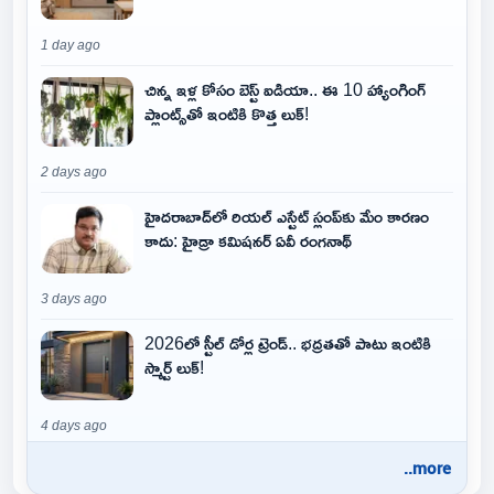
1 day ago
చిన్న ఇళ్ల కోసం బెస్ట్ ఐడియా.. ఈ 10 హ్యాంగింగ్
ప్లాంట్స్‌తో ఇంటికి కొత్త లుక్!
2 days ago
హైదరాబాద్‌లో రియల్ ఎస్టేట్ స్లంప్‌కు మేం కారణం
కాదు: హైడ్రా కమిషనర్ ఏవీ రంగనాథ్
3 days ago
2026లో స్టీల్ డోర్ల ట్రెండ్.. భద్రతతో పాటు ఇంటికి
స్మార్ట్ లుక్!
4 days ago
..more