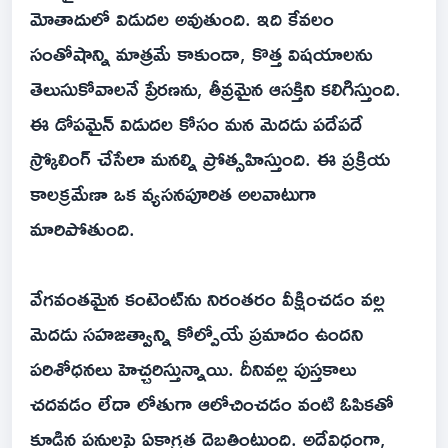
మోతాదులో విడుదల అవుతుంది. ఇది కేవలం
సంతోషాన్ని మాత్రమే కాకుండా, కొత్త విషయాలను
తెలుసుకోవాలనే ప్రేరణను, తీవ్రమైన ఆసక్తిని కలిగిస్తుంది.
ఈ డోపమైన్ విడుదల కోసం మన మెదడు పదేపదే
స్క్రోలింగ్‌ చేసేలా మనల్ని ప్రోత్సహిస్తుంది. ఈ ప్రక్రియ
కాలక్రమేణా ఒక వ్యసనపూరిత అలవాటుగా
మారిపోతుంది.
వేగవంతమైన కంటెంట్‌ను నిరంతరం వీక్షించడం వల్ల
మెదడు సహజత్వాన్ని కోల్పోయే ప్రమాదం ఉందని
పరిశోధనలు హెచ్చరిస్తున్నాయి. దీనివల్ల పుస్తకాలు
చదవడం లేదా లోతుగా ఆలోచించడం వంటి ఓపికతో
కూడిన పనులపై ఏకాగ్రత దెబ్బతింటుంది. అదేవిధంగా,