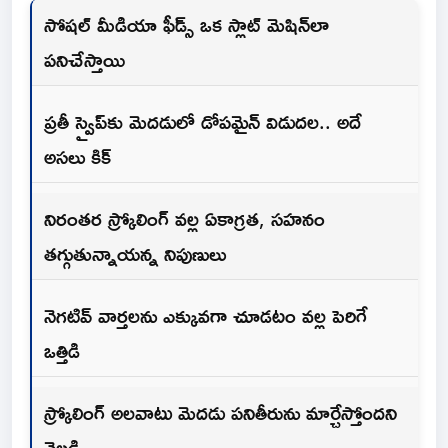
సోషల్ మీడియా ఫీడ్స్ ఒక స్లాట్ మెషిన్‌లా
పనిచేస్తాయి
ప్రతీ స్వైప్‌కు మెదడులో డోపమైన్ విడుదల.. అదే
అసలు కిక్
నిరంతర స్క్రోలింగ్ వల్ల ఏకాగ్రత, సహనం
తగ్గుతున్నాయన్న నిపుణులు
నెగటివ్ వార్తలను ఎక్కువగా చూడటం వల్ల పెరిగే
ఒత్తిడి
స్క్రోలింగ్ అలవాటు మెదడు పనితీరును మార్చేస్తోందని
వెల్లడి