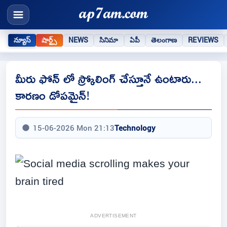
న్యూస్
షార్ట్స్
NEWS
సినిమా
ఏపీ
తెలంగాణ
REVIEWS
మీరు ఫోన్ లో స్క్రోలింగ్ చేస్తూనే ఉంటారు...
కారణం డోపమైన్!
15-06-2026 Mon 21:13
Technology
ADVERTISEMENT