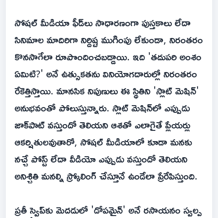
సోషల్ మీడియా ఫీడ్‌లు సాధారణంగా పుస్తకాలు లేదా
సినిమాల మాదిరిగా నిర్దిష్ట ముగింపు లేకుండా, నిరంతరం
కొనసాగేలా రూపొందించబడ్డాయి. ఇది 'తదుపరి అంశం
ఏమిటి?' అనే ఉత్సుకతను వినియోగదారుల్లో నిరంతరం
రేకెత్తిస్తాయి. మానసిక నిపుణులు ఈ స్థితిని 'స్లాట్ మెషిన్'
అనుభవంతో పోలుస్తున్నారు. స్లాట్ మెషిన్‌లో ఎప్పుడు
జాక్‌పాట్ వస్తుందో తెలియని ఆశతో ఎలాగైతే ప్లేయర్లు
ఆకర్షితులవుతారో, సోషల్ మీడియాలో కూడా మనకు
నచ్చే పోస్ట్ లేదా వీడియో ఎప్పుడు వస్తుందో తెలియని
అనిశ్చితి మనల్ని స్క్రోలింగ్ చేస్తూనే ఉండేలా ప్రేరేపిస్తుంది.
ప్రతీ స్వైప్‌కు మెదడులో 'డోపమైన్' అనే రసాయనం స్వల్ప