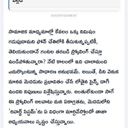
ADVERTISEMENT
సామాజిక మాధ్యమాల్లో కేవలం ఒక్క నిమిషం
గడుపుదామని ఫోన్ చేతిలోకి తీసుకున్నప్పటికీ,
తెలియకుండానే గంటల తరబడి స్క్రోలింగ్ చేస్తూ
ఉండిపోతున్నారా? నేటి కాలంలో ఇది చాలామంది
ఎదుర్కొంటున్న సాధారణ అనుభవమే. అయితే, దీని వెనుక
మానవ మెదడును ప్రభావితం చేసే లోతైన సైన్స్ దాగి
ఉందని నిపుణులు విశ్లేషిస్తున్నారు. అంతులేకుండా సాగే
ఈ స్క్రోలింగ్ అలవాటు మన ఏకాగ్రతను, మెదడులోని
'రివార్డ్ సిస్టమ్‌'ను ఏ విధంగా మార్చివేస్తోందో తాజా
అధ్యయనాలు స్పష్టం చేస్తున్నాయి.