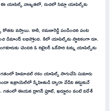
 ఈ యాపిల్స్ నాణ్యతలో, రుచిలో సిమ్లా యాపిల్స్‌కు
్స్ కోతకు వస్తాయి. కానీ, రమణారెడ్డి పండించిన పంట
ంచి డిమాండ్ లభిస్తోంది. కిలో యాపిల్స్‌ను స్థానికంగా రూ.
ంగళూరుకు చెందిన ఓ రిటైలర్ ఒకేసారి టన్ను యాపిల్స్‌ను
. గతంలో హిమాచల్ రకం యాపిల్స్ సాగుచేసి సుమారు
 ఇజ్రాయెల్‌లో స్నేహితుడి ద్వారా వేడిని తట్టుకునే
 గతంలో ఈయన డ్రాగన్ ఫ్రూట్, ఖర్జూరం వంటి విదేశీ
.