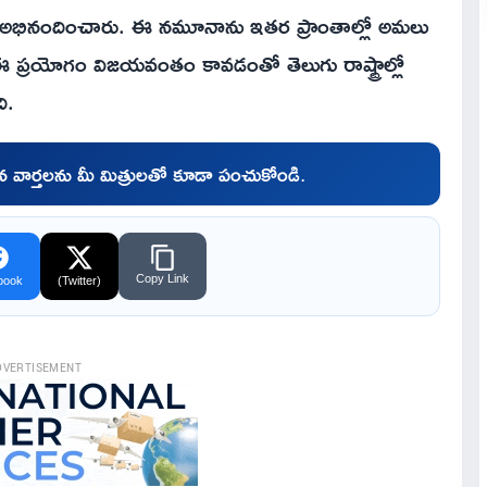
క్టర్ అభినందించారు. ఈ నమూనాను ఇతర ప్రాంతాల్లో అమలు
ఈ ప్రయోగం విజయవంతం కావడంతో తెలుగు రాష్ట్రాల్లో
ి.
చిన వార్తలను మీ మిత్రులతో కూడా పంచుకోండి.
Copy Link
book
(Twitter)
DVERTISEMENT