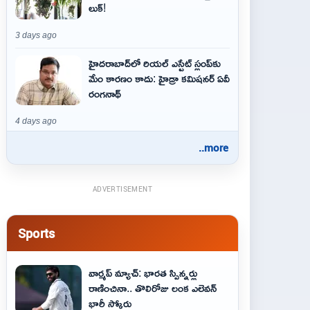
లుక్!
3 days ago
హైదరాబాద్‌లో రియల్ ఎస్టేట్ స్లంప్‌కు
మేం కారణం కాదు: హైడ్రా కమిషనర్ ఏవీ
రంగనాథ్
4 days ago
..more
ADVERTISEMENT
Sports
వార్మప్ మ్యాచ్: భారత స్పిన్నర్లు
రాణించినా.. తొలిరోజు లంక ఎలెవన్
భారీ స్కోరు