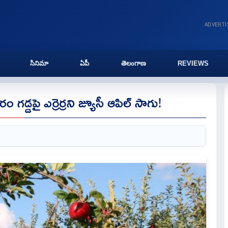
ADVERT
సినిమా
ఏపీ
తెలంగాణ
REVIEWS
్డపై ఎర్రెర్రని జ్యూసీ ఆపిల్ సాగు!