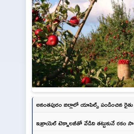
అనంతపురం జిల్లాలో యాపిల్స్ పండించిన రైతు 
ఇజ్రాయెల్ టెక్నాలజీతో వేడిని తట్టుకునే రకం స