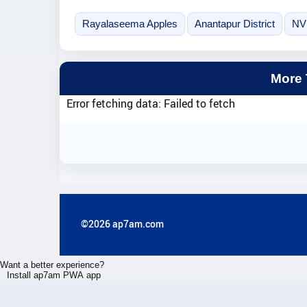
Rayalaseema Apples
Anantapur District
NV
More
Error fetching data: Failed to fetch
©2026 ap7am.com
Want a better experience?
Install ap7am PWA app