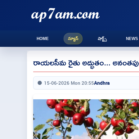
HOME
న్యూస్
షార్ట్స్
NEWS
రాయలసీమ రైతు అద్భుతం... అనంతపురం గడ
15-06-2026 Mon 20:55
Andhra