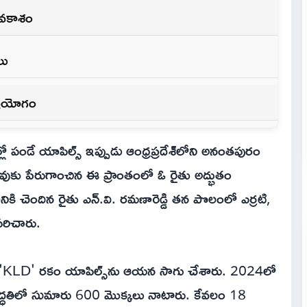
అవకాశం
లు
ప్రయోగం
ల్లో పండే యాపిల్స్ ఇప్పుడు ఆంధ్రప్రదేశ్‌లోని అనంతపురం
ుకు పేరుగాంచిన ఈ ప్రాంతంలో ఓ రైతు అద్భుతం
నికి చెందిన రైతు ఎన్.వి. రమణారెడ్డి తన పొలంలో ఎర్రటి,
పరిచారు.
టుకునే 'KLD' రకం యాపిల్స్‌ను ఆయన సాగు చేశారు. 2024లో
పద్ధతిలో సుమారు 600 మొక్కలు నాటారు. కేవలం 18