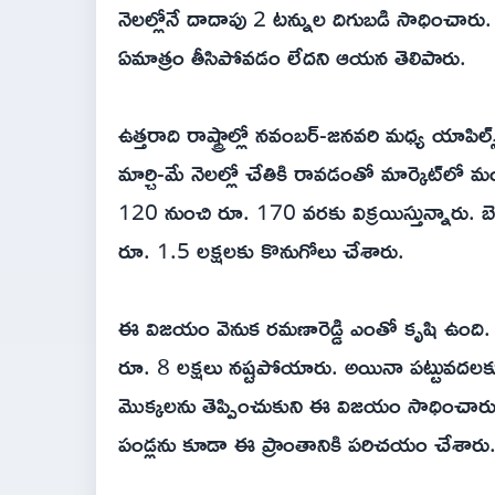
నెలల్లోనే దాదాపు 2 టన్నుల దిగుబడి సాధించారు.
ఏమాత్రం తీసిపోవడం లేదని ఆయన తెలిపారు.
ఉత్తరాది రాష్ట్రాల్లో నవంబర్-జనవరి మధ్య యాపిల
మార్చి-మే నెలల్లో చేతికి రావడంతో మార్కెట్‌లో మ
120 నుంచి రూ. 170 వరకు విక్రయిస్తున్నారు. బె
రూ. 1.5 లక్షలకు కొనుగోలు చేశారు.
ఈ విజయం వెనుక రమణారెడ్డి ఎంతో కృషి ఉంది
రూ. 8 లక్షలు నష్టపోయారు. అయినా పట్టువదలకుండా
మొక్కలను తెప్పించుకుని ఈ విజయం సాధించారు.
పండ్లను కూడా ఈ ప్రాంతానికి పరిచయం చేశారు