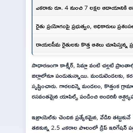
ఎకరాకు రూ. 4 నుంచి 7 లక్షల ఆదాయానికి 
రైతు ప్రయోగంపై ప్రభుత్వం, అధికారులు ప్రశంస
రాయలసీమ రైతులకు కొత్త ఆశలు చూపిస్తున్న 
సాధారణంగా కాశ్మీర్, సిమ్లా వంటి చల్లటి ప్రాంతా
జిల్లాలోనూ పండుతున్నాయి. మండుటెండలకు, కరవ
సృష్టించారు. గారలదిన్నె మండలం, కొత్తంక గ్రామా
రసవంతమైన యాపిల్స్ పండించి అందరినీ ఆశ్చర్య
ఇజ్రాయెల్‌కు చెందిన ప్రత్యేకమైన, వేడిని తట్
తనకున్న 2.5 ఎకరాల పొలంలో డ్రిప్ ఇరిగేషన్ 