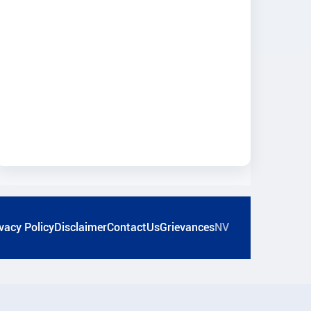
vacy Policy
Disclaimer
ContactUs
Grievances
NV