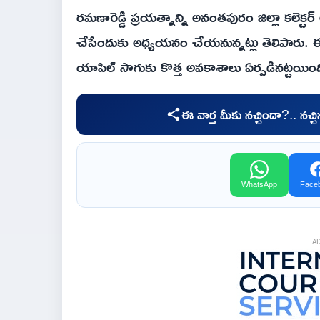
రమణారెడ్డి ప్రయత్నాన్ని అనంతపురం జిల్లా కలె
చేసేందుకు అధ్యయనం చేయనున్నట్లు తెలిపారు. 
యాపిల్ సాగుకు కొత్త అవకాశాలు ఏర్పడినట్టయింద
ఈ వార్త మీకు నచ్చిందా?.. నచ్
WhatsApp
Face
A