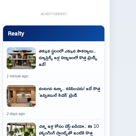
ADVERTISEMENT
Realty
తక్కువ స్థలంలో ఎక్కువ సౌకర్యాలు..
డ్యూప్లెక్స్ ఇళ్ల నిర్మాణంలో కొత్త ట్రెండ్స్
ఇవే!
1 minute ago
వంటగది ఉన్నా.. కనిపించదు! ఇదే కొత్త
'ఇన్విజిబుల్ కిచెన్' ట్రెండ్
2 days ago
చిన్న ఇళ్ల కోసం బెస్ట్ ఐడియా.. ఈ 10
హ్యాంగింగ్ ప్లాంట్స్‌తో ఇంటికి కొత్త