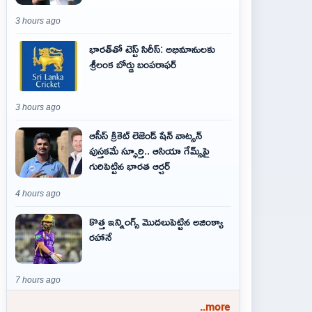
3 hours ago
భారత్‌తో టెస్ట్ సిరీస్: అభిమానులకు
శ్రీలంక బోర్డు బంపరాఫర్
3 hours ago
ఆసీస్ క్రికెట్ లెజెండ్ షేన్ వాట్సన్
పుస్తకమే స్ఫూర్తి.. ఆసియా గేమ్స్‌పై
గురిపెట్టిన భారత ఆర్చర్
4 hours ago
కొత్త ఇన్నింగ్స్ మొదలుపెట్టిన అజింక్యా
రహానే
7 hours ago
..more