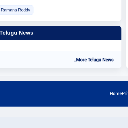
 Ramana Reddy
 Telugu News
..More Telugu News
Home
Pri