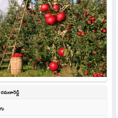
రమణారెడ్డి
ాగు