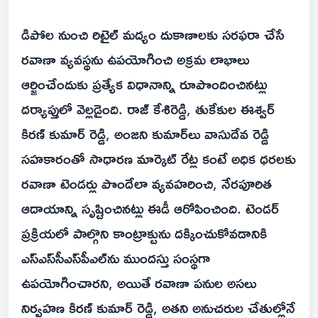
డిపోల నుంచి రిటైల్ మద్యం దుకాణాలకు సరఫరా చేసే
రవాణా వ్యవస్థను ఉపయోగించి అక్రమ లాభాలు
ఆర్జించేందుకు ప్రత్యేక విధానాన్ని రూపొందించినట్లు
దర్యాప్తులో వెల్లడైంది. రాజ్ కేశిరెడ్డి, తుకేకుల ఈశ్వర్
కిరణ్ కుమార్ రెడ్డి, అంజని కుమార్‌లు వాసుదేవ రెడ్డి
సహకారంతో సాధారణ మార్కెట్ రేట్ల కంటే అధిక ధరలకు
రవాణా టెండర్లు పొందేలా వ్యవహరించి, నేరపూరిత
ఆదాయాన్ని సృష్టించినట్లు ఈడీ ఆరోపించింది. టెండర్
ప్రక్రియలో పాల్గొని కాంట్రాక్టును దక్కించుకోవడానికి
ఎస్‌ఎస్‌సీఎస్‌పీఎల్‌ను ముందస్తు సంస్థగా
ఉపయోగించారని, అయితే రవాణా పనుల అసలు
నిర్వహణ కిరణ్ కుమార్ రెడ్డి, అతని అనుచరుల చేతుల్లోనే