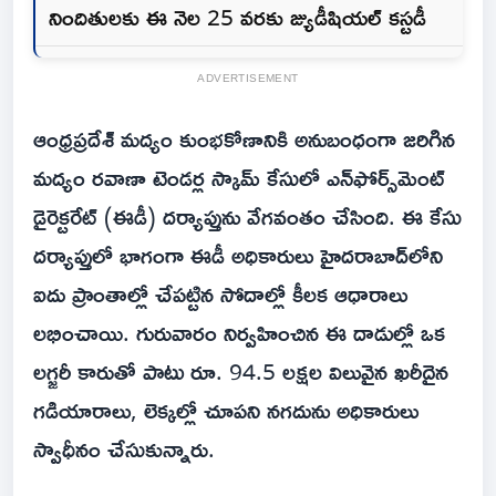
నిందితులకు ఈ నెల 25 వరకు జ్యుడీషియల్ కస్టడీ
ADVERTISEMENT
ఆంధ్రప్రదేశ్ మద్యం కుంభకోణానికి అనుబంధంగా జరిగిన
మద్యం రవాణా టెండర్ల స్కామ్ కేసులో ఎన్‌ఫోర్స్‌మెంట్
డైరెక్టరేట్ (ఈడీ) దర్యాప్తును వేగవంతం చేసింది. ఈ కేసు
దర్యాప్తులో భాగంగా ఈడీ అధికారులు హైదరాబాద్‌లోని
ఐదు ప్రాంతాల్లో చేపట్టిన సోదాల్లో కీలక ఆధారాలు
లభించాయి. గురువారం నిర్వహించిన ఈ దాడుల్లో ఒక
లగ్జరీ కారుతో పాటు రూ. 94.5 లక్షల విలువైన ఖరీదైన
గడియారాలు, లెక్కల్లో చూపని నగదును అధికారులు
స్వాధీనం చేసుకున్నారు.