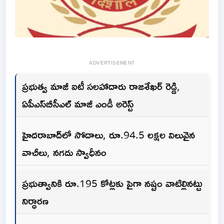
ADVERTISEMENT
ప్రభుత్వ మాజీ ఐటీ సలహాదారు రాజశేఖర్ రెడ్డి,
ఏపీఎస్‌బీసీఎల్ మాజీ ఎండీ అరెస్ట్
హైదరాబాద్‌లో సోదాలు, రూ.94.5 లక్షల విలువైన
వాచీలు, నగదు స్వాధీనం
ప్రభుత్వానికి రూ.195 కోట్లకు పైగా నష్టం వాటిల్లినట్టు
నిర్ధారణ