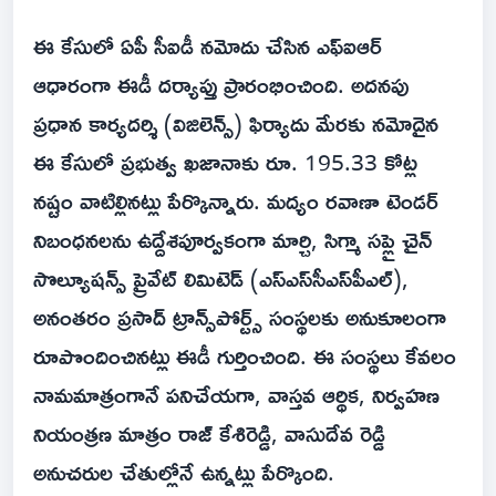
ఈ కేసులో ఏపీ సీఐడీ నమోదు చేసిన ఎఫ్‌ఐఆర్
ఆధారంగా ఈడీ దర్యాప్తు ప్రారంభించింది. అదనపు
ప్రధాన కార్యదర్శి (విజిలెన్స్) ఫిర్యాదు మేరకు నమోదైన
ఈ కేసులో ప్రభుత్వ ఖజానాకు రూ. 195.33 కోట్ల
నష్టం వాటిల్లినట్లు పేర్కొన్నారు. మద్యం రవాణా టెండర్
నిబంధనలను ఉద్దేశపూర్వకంగా మార్చి, సిగ్మా సప్లై చైన్
సొల్యూషన్స్ ప్రైవేట్ లిమిటెడ్ (ఎస్‌ఎస్‌సీఎస్‌పీఎల్),
అనంతరం ప్రసాద్ ట్రాన్స్‌పోర్ట్స్ సంస్థలకు అనుకూలంగా
రూపొందించినట్లు ఈడీ గుర్తించింది. ఈ సంస్థలు కేవలం
నామమాత్రంగానే పనిచేయగా, వాస్తవ ఆర్థిక, నిర్వహణ
నియంత్రణ మాత్రం రాజ్ కేశిరెడ్డి, వాసుదేవ రెడ్డి
అనుచరుల చేతుల్లోనే ఉన్నట్లు పేర్కొంది.