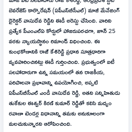
బెవరేజెస్ కార్పొరేషన్ (ఏపీఎస్‌బీసీఎల్) మాజీ మేనేజింగ్
డైరెక్టర్ వాసుదేవ రెడ్డిని ఈడీ అరెస్టు చేసింది. వారిని
ప్రత్యేక పీఎంఎల్‌ఏ కోర్టులో హాజరుపరచగా, జూన్ 25
వరకు న్యాయస్థానం రిమాండ్ విధించింది. ఈ
కుంభకోణానికి రాజ్ కేశిరెడ్డి ప్రధాన సూత్రధారిగా
వ్యవహరించినట్లు ఈడీ గుర్తించింది. ప్రభుత్వంలో ఐటీ
సలహాదారుగా ఉన్న సమయంలో తన రాజకీయ,
పరిపాలనా ప్రభావాన్ని ఉపయోగించి, అప్పటి
ఏపీఎస్‌బీసీఎల్ ఎండీ వాసుదేవ రెడ్డి, అతని సన్నిహితుడు
తుకేకుల ఈశ్వర్ కిరణ్ కుమార్ రెడ్డితో కలిసి మద్యం
రవాణా టెండర్ల విధానాన్ని తమకు అనుకూలంగా
మలచుకున్నారని ఆరోపించింది.