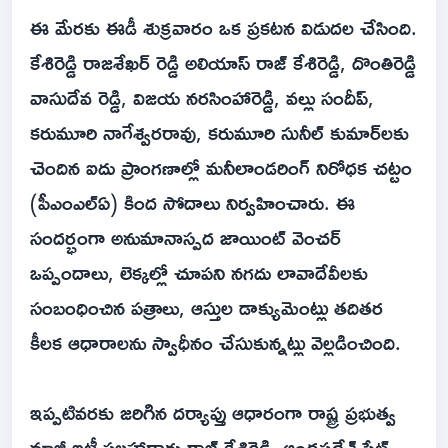
ఈ మేరకు ఈడీ శుక్రవారం ఒక ప్రకటన విడుదల చేసింది.
కేశిరెడ్డి రాజశేఖర్ రెడ్డి అలియాస్ రాజ్ కేశిరెడ్డి, దొంతిరెడ్డి
వాసుదేవ రెడ్డి, విజయ నరసింహారెడ్డి, వల్లు సందీప్,
కరుమూరి నాగేశ్వరరావు, కరుమూరి సునీల్ కుమార్‌లకు
చెందిన ఐదు ప్రాంగణాల్లో మనీలాండరింగ్ నిరోధక చట్టం
(పీఎంఎల్‌ఏ) కింద సోదాలు నిర్వహించారు. ఈ
సందర్భంగా అనుమానాస్పద జాయింట్ వెంచర్
ఒప్పందాలు, లెక్కల్లో చూపని నగదు లావాదేవీలకు
సంబంధించిన పత్రాలు, ఆస్తుల డాక్యుమెంట్లు తదితర
కీలక ఆధారాలను స్వాధీనం చేసుకున్నట్లు వెల్లడించింది.
ఇప్పటివరకు జరిగిన దర్యాప్తు ఆధారంగా రాష్ట్ర ప్రభుత్వ
మాజీ ఐటీ సలహాదారు రాజ్ కేశిరెడ్డి, ఆంధ్రప్రదేశ్ స్టేట్