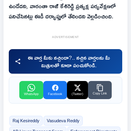
ఉండేదని, వారంతా రాజ్ కేశిరెడ్డి ప్రత్యక్ష పర్యవేక్షణలో
పనిచేసినట్లు ఈడీ దర్యాప్తులో తేలిందని వెల్లడించింది.
ADVERTISEMENT
ఈ వార్త మీకు నచ్చిందా?.. నచ్చిన వార్తలను మీ
మిత్రులతో కూడా పంచుకోండి.
Copy Link
WhatsApp
Facebook
(Twitter)
Raj Kesireddy
Vasudeva Reddy