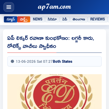
న్యూస్
షార్ట్స్
NEWS
సినిమా
ఏపీ
తెలంగాణ
REVIEWS
ఏపీ లిక్కర్ రవాణా కుంభకోణం: లగ్జరీ కారు,
రోలెక్స్ వాచీలు స్వాధీనం
13-06-2026 Sat 07:27
Both States