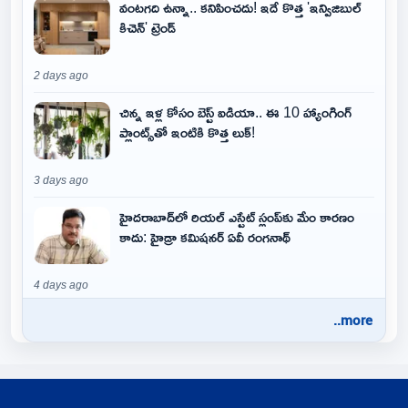
వంటగది ఉన్నా.. కనిపించదు! ఇదే కొత్త 'ఇన్విజిబుల్
కిచెన్' ట్రెండ్
2 days ago
చిన్న ఇళ్ల కోసం బెస్ట్ ఐడియా.. ఈ 10 హ్యాంగింగ్
ప్లాంట్స్‌తో ఇంటికి కొత్త లుక్!
3 days ago
హైదరాబాద్‌లో రియల్ ఎస్టేట్ స్లంప్‌కు మేం కారణం
కాదు: హైడ్రా కమిషనర్ ఏవీ రంగనాథ్
4 days ago
..more