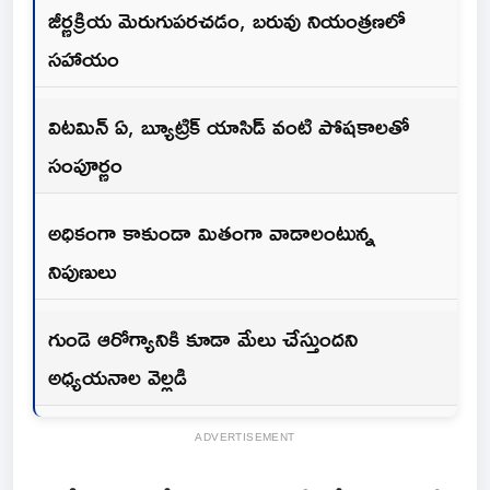
జీర్ణక్రియ మెరుగుపరచడం, బరువు నియంత్రణలో
సహాయం
విటమిన్ ఏ, బ్యూట్రిక్ యాసిడ్ వంటి పోషకాలతో
సంపూర్ణం
అధికంగా కాకుండా మితంగా వాడాలంటున్న
నిపుణులు
గుండె ఆరోగ్యానికి కూడా మేలు చేస్తుందని
అధ్యయనాల వెల్లడి
ADVERTISEMENT