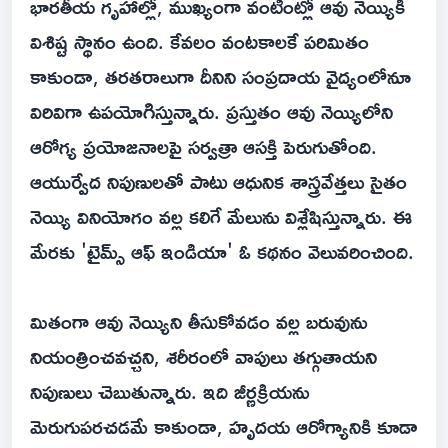
భారతీయ గృహాల్లో, ముఖ్యంగా వంటింట్లో ఆవు నెయ్యికి
విశిష్ట స్థానం ఉంది. కేవలం వంటకాలకే పరిమితం
కాకుండా, తరతరాలుగా దీనిని సంప్రదాయ వైద్యంలోనూ
విరివిగా ఉపయోగిస్తున్నారు. ప్రస్తుతం ఆవు నెయ్యిలోని
ఆరోగ్య ప్రయోజనాలపై సర్వత్రా ఆసక్తి పెరుగుతోంది.
ఆయుర్వేద నిపుణులతో పాటు ఆధునిక శాస్త్రవేత్తలు సైతం
నెయ్యి వినియోగం వల్ల కలిగే మేలును విశ్లేషిస్తున్నారు. ఈ
మేరకు 'టైమ్స్ ఆఫ్ ఇండియా' ఓ కథనం వెలువరించింది.
మితంగా ఆవు నెయ్యిని తీసుకోవడం వల్ల బరువును
నియంత్రించవచ్చని, శరీరంలో వాపులు తగ్గుతాయని
నిపుణులు చెబుతున్నారు. ఇది జీర్ణక్రియను
మెరుగుపరచడమే కాకుండా, హృదయ ఆరోగ్యానికి కూడా