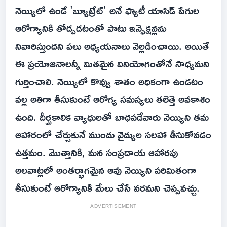
నెయ్యిలో ఉండే 'బ్యూట్రేట్' అనే ఫ్యాటీ యాసిడ్ పేగుల
ఆరోగ్యానికి తోడ్పడటంతో పాటు ఇన్ఫెక్షన్లను
నివారిస్తుందని పలు అధ్యయనాలు వెల్లడించాయి. అయితే
ఈ ప్రయోజనాలన్నీ మితమైన వినియోగంతోనే సాధ్యమని
గుర్తించాలి. నెయ్యిలో కొవ్వు శాతం అధికంగా ఉండటం
వల్ల అతిగా తీసుకుంటే ఆరోగ్య సమస్యలు తలెత్తె అవకాశం
ఉంది. దీర్ఘకాలిక వ్యాధులతో బాధపడేవారు నెయ్యిని తమ
ఆహారంలో చేర్చుకునే ముందు వైద్యుల సలహా తీసుకోవడం
ఉత్తమం. మొత్తానికి, మన సంప్రదాయ ఆహారపు
అలవాట్లలో అంతర్భాగమైన ఆవు నెయ్యిని పరిమితంగా
తీసుకుంటే ఆరోగ్యానికి మేలు చేసే వరమని చెప్పవచ్చు.
ADVERTISEMENT