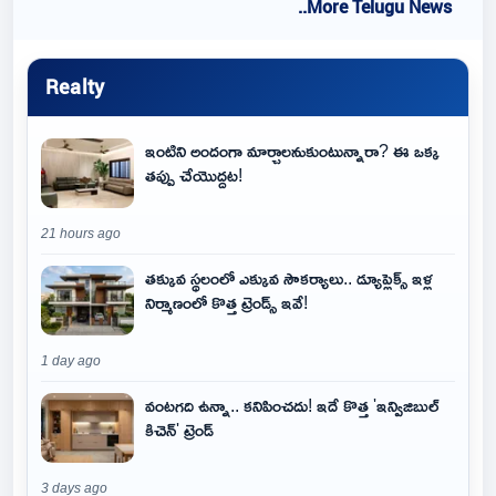
..More Telugu News
Realty
ఇంటిని అందంగా మార్చాలనుకుంటున్నారా? ఈ ఒక్క
తప్పు చేయొద్దట!
21 hours ago
తక్కువ స్థలంలో ఎక్కువ సౌకర్యాలు.. డ్యూప్లెక్స్ ఇళ్ల
నిర్మాణంలో కొత్త ట్రెండ్స్ ఇవే!
1 day ago
వంటగది ఉన్నా.. కనిపించదు! ఇదే కొత్త 'ఇన్విజిబుల్
కిచెన్' ట్రెండ్
3 days ago