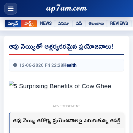
న్యూస్
షార్ట్స్
NEWS
సినిమా
ఏపీ
తెలంగాణ
REVIEWS
ఆవు నెయ్యితో ఆశ్చర్యకరమైన ప్రయోజనాలు!
12-06-2026 Fri 22:28
Health
ADVERTISEMENT
ఆవు నెయ్యి ఆరోగ్య ప్రయోజనాలపై పెరుగుతున్న ఆసక్తి