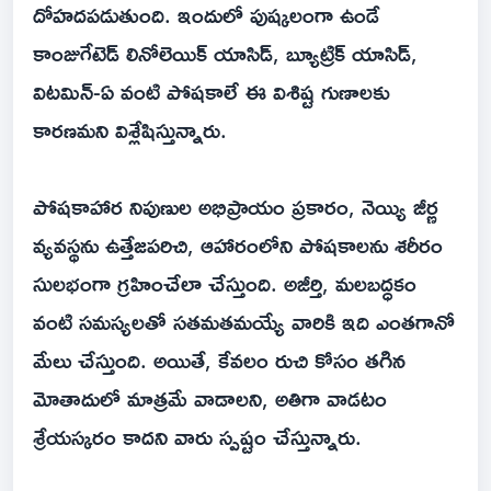
దోహదపడుతుంది. ఇందులో పుష్కలంగా ఉండే
కాంజుగేటెడ్ లినోలెయిక్ యాసిడ్, బ్యూట్రిక్ యాసిడ్,
విటమిన్-ఏ వంటి పోషకాలే ఈ విశిష్ట గుణాలకు
కారణమని విశ్లేషిస్తున్నారు.
పోషకాహార నిపుణుల అభిప్రాయం ప్రకారం, నెయ్యి జీర్ణ
వ్యవస్థను ఉత్తేజపరిచి, ఆహారంలోని పోషకాలను శరీరం
సులభంగా గ్రహించేలా చేస్తుంది. అజీర్తి, మలబద్ధకం
వంటి సమస్యలతో సతమతమయ్యే వారికి ఇది ఎంతగానో
మేలు చేస్తుంది. అయితే, కేవలం రుచి కోసం తగిన
మోతాదులో మాత్రమే వాడాలని, అతిగా వాడటం
శ్రేయస్కరం కాదని వారు స్పష్టం చేస్తున్నారు.