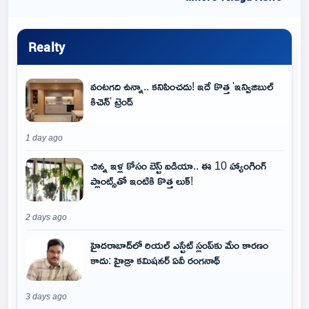
Realty
వంటగది ఉన్నా.. కనిపించదు! ఇదే కొత్త 'ఇన్విజిబుల్
కిచెన్' ట్రెండ్
1 day ago
చిన్న ఇళ్ల కోసం బెస్ట్ ఐడియా.. ఈ 10 హ్యాంగింగ్
ప్లాంట్స్‌తో ఇంటికి కొత్త లుక్!
2 days ago
హైదరాబాద్‌లో రియల్ ఎస్టేట్ స్లంప్‌కు మేం కారణం
కాదు: హైడ్రా కమిషనర్ ఏవీ రంగనాథ్
3 days ago