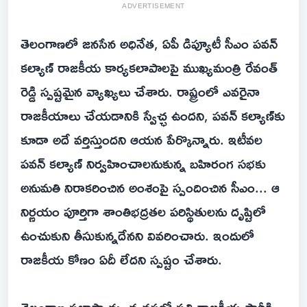
ADVERTISEMENT
తెలంగాణలో జనసేన అధినేత, ఏపీ డిప్యూటీ సీఎం పవన్
కల్యాణ్ రాజకీయ కార్యకలాపాలపై ముఖ్యమంత్రి రేవంత్
రెడ్డి స్పష్టమైన వ్యాఖ్యలు చేశారు. రాష్ట్రంలో ఎవరైనా
రాజకీయాలు చేయడానికి స్వేచ్ఛ ఉందని, పవన్ కల్యాణ్‌కు
కూడా అదే వర్తిస్తుందని ఆయన పేర్కొన్నారు. ఇటీవల
పవన్ కల్యాణ్ నిర్వహించాలనుకున్న బహిరంగ సభకు
అనుమతి నిరాకరించిన అంశంపై స్పందించిన సీఎం... ఆ
నిర్ణయం పూర్తిగా శాంతిభద్రతల పరిస్థితులను దృష్టిలో
ఉంచుకుని తీసుకున్నదేనని వివరించారు. ఇందులో
రాజకీయ కోణం ఏదీ లేదని స్పష్టం చేశారు.