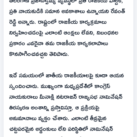
తెలంగాణ ప్రజాస్వామ్య వ్యవస్థలో ప్రతి రాజకీయ పార్టీకి,
ప్రతి నాయకుడికి సమాన అవకాశాలు ఉన్నాయని రేవంత్
రెడ్డి అన్నారు. రాష్ట్రంలో రాజకీయ కార్యక్రమాలు
నిర్వహించడంపై ఎలాంటి ఆంక్షలు లేవని, నిబంధనల
ప్రకారం ఎవరైనా తమ రాజకీయ కార్యకలాపాలు
కొనసాగించవచ్చని తెలిపారు.
ఇదే సమయంలో జాతీయ రాజకీయాలపై కూడా ఆయన
స్పందించారు. ముఖ్యంగా మధ్యప్రదేశ్‌లో కాంగ్రెస్
నాయకురాలు మీనాక్షి నటరాజన్ రాజ్యసభ నామినేషన్
తిరస్కరణ అంశాన్ని ప్రస్తావిస్తూ, ఆ ప్రక్రియపై
అనుమానాలు వ్యక్తం చేశారు. ఎలాంటి తీవ్రమైన
చట్టపరమైన అడ్డంకులు లేని పరిస్థితిలో నామినేషన్