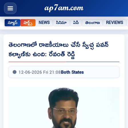
న్యూస్
షార్ట్స్
NEWS
సినిమా
ఏపీ
తెలంగాణ
REVIEWS
తెలంగాణలో రాజకీయాలు చేసే స్వేచ్ఛ పవన్
కల్యాణ్‌కు ఉంది: రేవంత్ రెడ్డి
12-06-2026 Fri 21:08
Both States