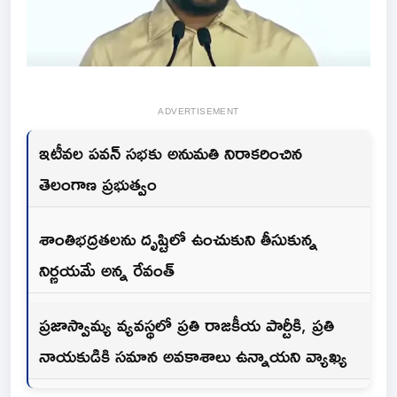
ADVERTISEMENT
ఇటీవల పవన్ సభకు అనుమతి నిరాకరించిన
తెలంగాణ ప్రభుత్వం
శాంతిభద్రతలను దృష్టిలో ఉంచుకుని తీసుకున్న
నిర్ణయమే అన్న రేవంత్
ప్రజాస్వామ్య వ్యవస్థలో ప్రతి రాజకీయ పార్టీకి, ప్రతి
నాయకుడికి సమాన అవకాశాలు ఉన్నాయని వ్యాఖ్య