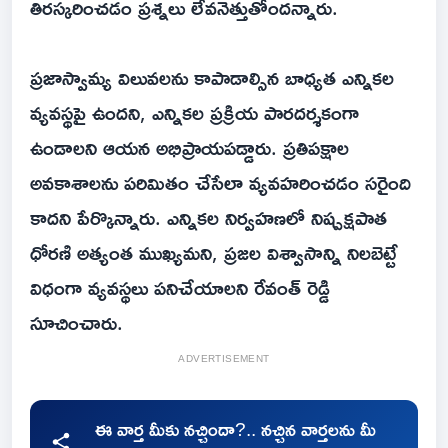
తిరస్కరించడం ప్రశ్నలు లేవనెత్తుతోందన్నారు.
ప్రజాస్వామ్య విలువలను కాపాడాల్సిన బాధ్యత ఎన్నికల
వ్యవస్థపై ఉందని, ఎన్నికల ప్రక్రియ పారదర్శకంగా
ఉండాలని ఆయన అభిప్రాయపడ్డారు. ప్రతిపక్షాల
అవకాశాలను పరిమితం చేసేలా వ్యవహరించడం సరైంది
కాదని పేర్కొన్నారు. ఎన్నికల నిర్వహణలో నిష్పక్షపాత
ధోరణి అత్యంత ముఖ్యమని, ప్రజల విశ్వాసాన్ని నిలబెట్టే
విధంగా వ్యవస్థలు పనిచేయాలని రేవంత్ రెడ్డి
సూచించారు.
ADVERTISEMENT
ఈ వార్త మీకు నచ్చిందా?.. నచ్చిన వార్తలను మీ