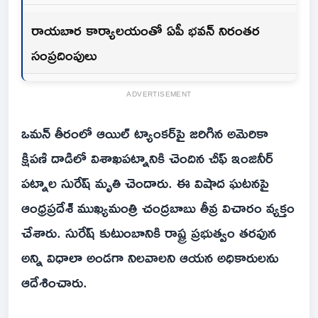
రాయబార కార్యాలయంతో ఏపీ భవన్ నిరంతర
సంప్రదింపులు
ADVERTISEMENT
ఒమన్ తీరంలో ఆయిల్ ట్యాంకర్‌పై జరిగిన అమెరికా
క్షిపణి దాడిలో విశాఖపట్నానికి చెందిన చీఫ్ ఇంజినీర్
పట్నాల సురేష్ మృతి చెందారు. ఈ విషాద ఘటనపై
ఆంధ్రప్రదేశ్ ముఖ్యమంత్రి చంద్రబాబు తీవ్ర విచారం వ్యక్తం
చేశారు. సురేష్ కుటుంబానికి రాష్ట్ర ప్రభుత్వం తరఫున
అన్ని విధాలా అండగా నిలవాలని ఆయన అధికారులను
ఆదేశించారు.