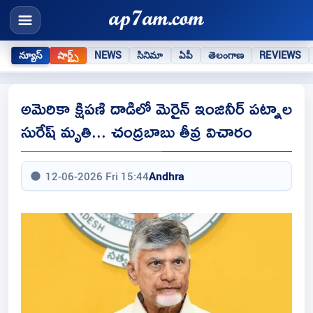
న్యూస్
షార్ట్స్
NEWS
సినిమా
ఏపీ
తెలంగాణ
REVIEWS
అమెరికా క్షిపణి దాడిలో మెరైన్ ఇంజినీర్ పట్నాల
సురేష్‌ మృతి... చంద్రబాబు తీవ్ర విచారం
12-06-2026 Fri 15:44
Andhra