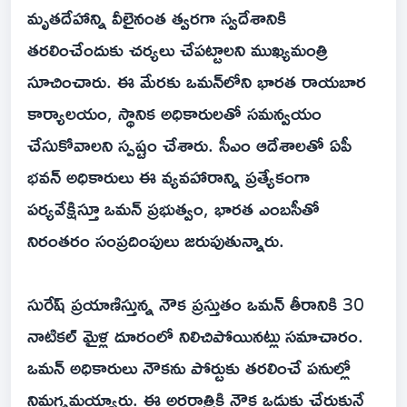
మృతదేహాన్ని వీలైనంత త్వరగా స్వదేశానికి
తరలించేందుకు చర్యలు చేపట్టాలని ముఖ్యమంత్రి
సూచించారు. ఈ మేరకు ఒమన్‌లోని భారత రాయబార
కార్యాలయం, స్థానిక అధికారులతో సమన్వయం
చేసుకోవాలని స్పష్టం చేశారు. సీఎం ఆదేశాలతో ఏపీ
భవన్ అధికారులు ఈ వ్యవహారాన్ని ప్రత్యేకంగా
పర్యవేక్షిస్తూ ఒమన్ ప్రభుత్వం, భారత ఎంబసీతో
నిరంతరం సంప్రదింపులు జరుపుతున్నారు.
సురేష్ ప్రయాణిస్తున్న నౌక ప్రస్తుతం ఒమన్ తీరానికి 30
నాటికల్ మైళ్ల దూరంలో నిలిచిపోయినట్లు సమాచారం.
ఒమన్ అధికారులు నౌకను పోర్టుకు తరలించే పనుల్లో
నిమగ్నమయ్యారు. ఈ అర్ధరాత్రికి నౌక ఒడ్డుకు చేరుకునే