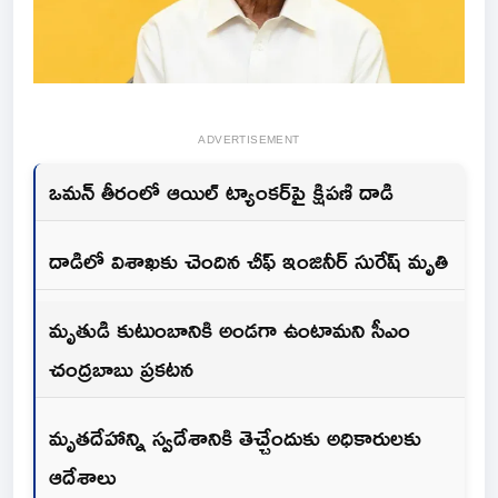
ADVERTISEMENT
ఒమన్ తీరంలో ఆయిల్ ట్యాంకర్‌పై క్షిపణి దాడి
దాడిలో విశాఖకు చెందిన చీఫ్ ఇంజినీర్ సురేష్ మృతి
మృతుడి కుటుంబానికి అండగా ఉంటామని సీఎం
చంద్రబాబు ప్రకటన
మృతదేహాన్ని స్వదేశానికి తెచ్చేందుకు అధికారులకు
ఆదేశాలు