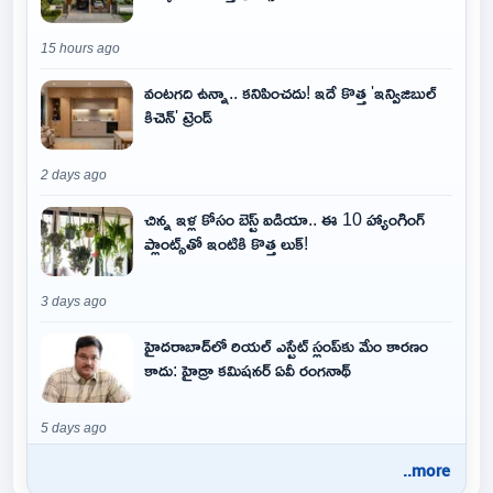
15 hours ago
వంటగది ఉన్నా.. కనిపించదు! ఇదే కొత్త 'ఇన్విజిబుల్
కిచెన్' ట్రెండ్
2 days ago
చిన్న ఇళ్ల కోసం బెస్ట్ ఐడియా.. ఈ 10 హ్యాంగింగ్
ప్లాంట్స్‌తో ఇంటికి కొత్త లుక్!
3 days ago
హైదరాబాద్‌లో రియల్ ఎస్టేట్ స్లంప్‌కు మేం కారణం
కాదు: హైడ్రా కమిషనర్ ఏవీ రంగనాథ్
5 days ago
..more