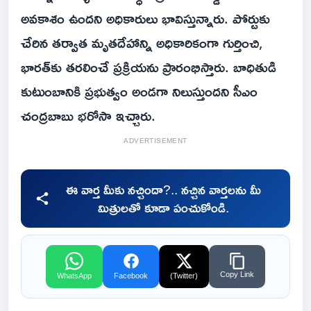
అవకాశం ఉందని అధికారులు భావిస్తున్నారు. పోర్టుకు
చేరిన తర్వాత మృతదేహాన్ని అధికారికంగా గుర్తించి,
భారత్‌కు తరలించే ప్రక్రియను ప్రారంభిస్తారు. బాధితుడి
కుటుంబానికి ప్రభుత్వం అండగా నిలుస్తుందని సీఎం
చంద్రబాబు భరోసా ఇచ్చారు.
ADVERTISEMENT
ఈ వార్త మీకు నచ్చిందా?.. నచ్చిన వార్తలను మీ
మిత్రులతో కూడా పంచుకోండి.
Copy Link
WhatsApp
Facebook
(Twitter)