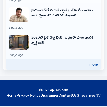
1 day ago
హైదరాబాద్‌లో రియల్ ఎస్టేట్ స్లంప్‌కు మేం కారణం
కాదు: హైడ్రా కమిషనర్ ఏవీ రంగనాథ్
3 days ago
2026లో స్టీల్ డోర్ల ట్రెండ్.. భద్రతతో పాటు ఇంటికి
స్మార్ట్ లుక్!
3 days ago
..more
©2026 ap7am.com
Home
Privacy Policy
Disclaimer
ContactUs
Grievances
NV