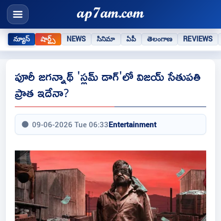
న్యూస్
షార్ట్స్
NEWS
సినిమా
ఏపీ
తెలంగాణ
REVIEWS
పూరీ జగన్నాథ్ 'స్లమ్ డాగ్'లో విజయ్ సేతుపతి
ప్రాత ఇదేనా?
09-06-2026 Tue 06:33
Entertainment