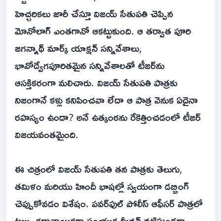
హెచ్చరికలు జారీ చేస్తూ విజయ్ సేతుపతి చెప్పిన
మోనోలాగ్ ఎంతగానో ఆకట్టుకుంది. ఆ తర్వాత పూరి
జగన్నాథ్ మార్క్ యాక్షన్ సన్నివేశాలు,
భావోద్వేగపూరితమైన సన్నివేశాలతో టీజర్‌ను
ఆసక్తికరంగా మలిచారు. విజయ్ సేతుపతి పాత్రకు
నిజంగానే కళ్లు కనిపించవా లేదా ఆ పాత్ర వెనుక ఏదైనా
రహస్యం ఉందా? అనే ఉత్కంఠను రేకెత్తించడంలో టీజర్
విజయవంతమైంది.
ఈ చిత్రంలో విజయ్ సేతుపతి తన పాత్రకు తెలుగు,
తమిళం మరియు హిందీ భాషల్లో స్వయంగా డబ్బింగ్
చెప్పుకోవడం విశేషం. పవర్‌ఫుల్ పోలీస్ ఆఫీసర్ పాత్రలో
టబు, కథానాయికగా సంయుక్త మీనన్ నటిస్తుండగా,