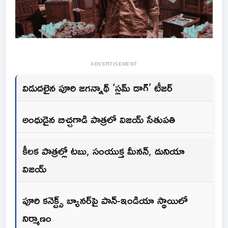
ADVERTISEMENT
విడుదలైన పూరి జగన్నాథ్ ‘స్లమ్ డాగ్’ టీజర్
అంధుడైన బిచ్చగాడి పాత్రలో విజయ్ సేతుపతి
కీలక పాత్రల్లో టబు, సంయుక్త మీనన్, దునియా
విజయ్
పూరి కనెక్ట్స్ బ్యానర్‌పై పాన్-ఇండియా స్థాయిలో
నిర్మాణం