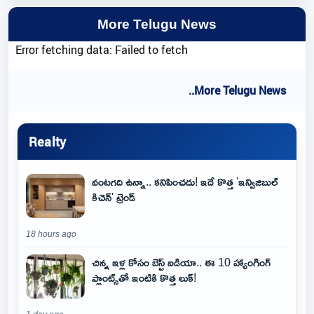
More Telugu News
Error fetching data: Failed to fetch
..More Telugu News
Realty
వంటగది ఉన్నా.. కనిపించదు! ఇదే కొత్త 'ఇన్విజిబుల్
కిచెన్' ట్రెండ్
18 hours ago
చిన్న ఇళ్ల కోసం బెస్ట్ ఐడియా.. ఈ 10 హ్యాంగింగ్
ప్లాంట్స్‌తో ఇంటికి కొత్త లుక్!