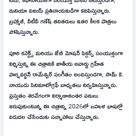
దునియా విజయ్ ప్రతినాయకుడిగా కనిపిస్తున్నారు.
బ్రహ్మాజీ, వీటీవీ గణేష్ తదితరులు ఇతర కీలక పాత్రలు
పోషిస్తున్నారు.
పూరి కనెక్ట్స్ మరియు జేబీ మోషన్ పిక్చర్స్ సంయుక్తంగా
నిర్మిస్తున్న ఈ చిత్రానికి జాతీయ అవార్డు గ్రహీత
హర్షవర్ధన్ రామేశ్వర్ సంగీతం అందిస్తుండగా, సామ్ కె.
నాయుడు సినిమాటోగ్రఫీ బాధ్యతలు నిర్వహిస్తున్నారు.
ప్రస్తుతం శరవేగంగా నిర్మాణానంతర పనులు
జరుపుకుంటున్న ఈ చిత్రాన్ని 2026లో బహుళ భాషల్లో
విడుదల చేసేందుకు సన్నాహాలు చేస్తున్నారు.