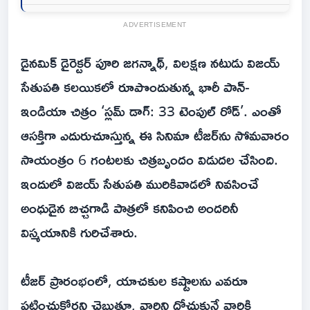
ADVERTISEMENT
డైనమిక్ డైరెక్టర్ పూరి జగన్నాథ్, విలక్షణ నటుడు విజయ్
సేతుపతి కలయికలో రూపొందుతున్న భారీ పాన్-
ఇండియా చిత్రం ‘స్లమ్ డాగ్: 33 టెంపుల్ రోడ్’. ఎంతో
ఆసక్తిగా ఎదురుచూస్తున్న ఈ సినిమా టీజర్‌ను సోమవారం
సాయంత్రం 6 గంటలకు చిత్రబృందం విడుదల చేసింది.
ఇందులో విజయ్ సేతుపతి మురికివాడలో నివసించే
అంధుడైన బిచ్చగాడి పాత్రలో కనిపించి అందరినీ
విస్మయానికి గురిచేశారు.
టీజర్ ప్రారంభంలో, యాచకుల కష్టాలను ఎవరూ
పట్టించుకోరని చెబుతూ, వారిని దోచుకునే వారికి