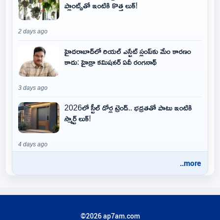
ప్లాంట్స్‌తో ఇంటికి కొత్త లుక్!
2 days ago
హైదరాబాద్‌లో రియల్ ఎస్టేట్ స్లంప్‌కు మేం కారణం
కాదు: హైడ్రా కమిషనర్ ఏవీ రంగనాథ్
3 days ago
2026లో స్టీల్ డోర్ల ట్రెండ్.. భద్రతతో పాటు ఇంటికి
స్మార్ట్ లుక్!
4 days ago
..more
©2026 ap7am.com