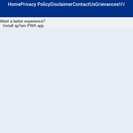
Home
Privacy Policy
Disclaimer
ContactUs
Grievances
NV
Want a better experience?
Install ap7am PWA app