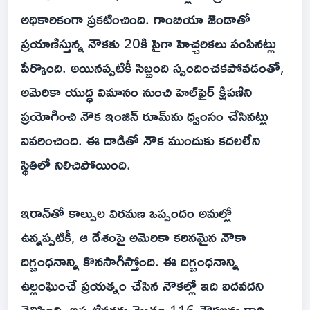
అధికారికంగా ప్రకటించింది. గాంబియా జెండాతో
ప్రయాణిస్తున్న నౌకకు 20కి పైగా హెచ్చరికలు పంపినట్లు
పేర్కొంది. అయినప్పటికీ సిబ్బంది స్పందించకపోవడంతో,
అమెరికా యుద్ధ విమానం నుంచి హెల్‌ఫైర్ క్షిపణిని
ప్రయోగించి నౌక ఇంజిన్ రూమ్‌ను ధ్వంసం చేసినట్లు
వివరించింది. ఈ దాడితో నౌక ముందుకు కదలలేని
స్థితిలో నిలిచిపోయింది.
ఇరాన్‌తో కాల్పుల విరమణ ఒప్పందం అమల్లో
ఉన్నప్పటికీ, ఆ దేశంపై అమెరికా కఠినమైన నౌకా
దిగ్బంధనాన్ని కొనసాగిస్తోంది. ఈ దిగ్బంధనాన్ని
ఉల్లంఘించే ప్రయత్నం చేసిన నౌకల్లో ఇది ఐదవదని
తెలిపింది. ఇప్పటివరకు మొత్తం 116 నౌకలను దారి