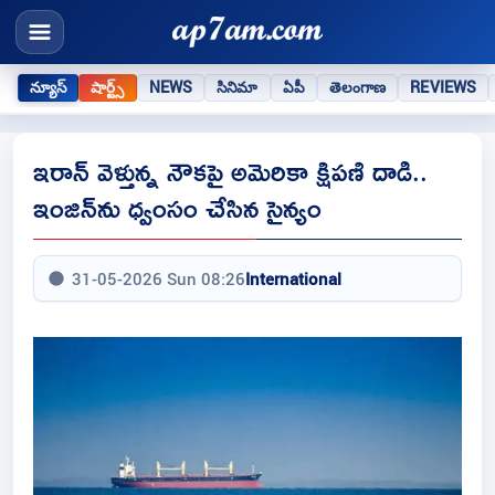
న్యూస్
షార్ట్స్
NEWS
సినిమా
ఏపీ
తెలంగాణ
REVIEWS
ఇరాన్ వెళ్తున్న నౌకపై అమెరికా క్షిపణి దాడి..
ఇంజిన్‌ను ధ్వంసం చేసిన సైన్యం
31-05-2026 Sun 08:26
International