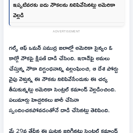
ఇప్పటివరకు ఐదు నౌకలను నిలిపివేసినట్లు అమెరికా
వెల్లడి
ADVERTISEMENT
గల్ఫ్ ఆఫ్ ఒమన్ సముద్ర జలాల్లో అమెరికా సైన్యం ఓ
కార్గో నౌకపై క్షిపణి దాడి చేసింది. ఇరాన్‌పై అమలు
చేస్తున్న నౌకా దిగ్బంధనాన్ని ఉల్లంఘించి, ఆ దేశ పోర్టు
వైపు వెళ్తున్న ఈ నౌకను నిలిపివేసేందుకు ఈ చర్య
తీసుకున్నట్లు అమెరికా సెంట్రల్ కమాండ్ వెల్లడించింది.
పలుమార్లు హెచ్చరికలు జారీ చేసినా
స్పందించకపోవడంతోనే దాడి చేసినట్లు తెలిపింది.
మే 29వ తేదీన ఈ ఘటన జరిగినట్లు సెంట్రల్ కమాండ్