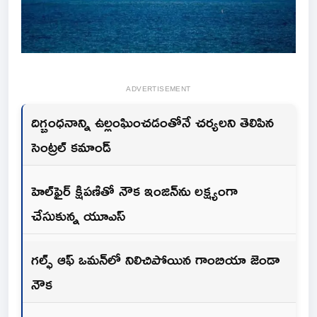
ADVERTISEMENT
దిగ్బంధనాన్ని ఉల్లంఘించడంతోనే చర్యలని తెలిపిన
సెంట్రల్ కమాండ్
హెల్‌ఫైర్ క్షిపణితో నౌక ఇంజిన్‌ను లక్ష్యంగా
చేసుకున్న యూఎస్
గల్ఫ్ ఆఫ్ ఒమన్‌లో నిలిచిపోయిన గాంబియా జెండా
నౌక