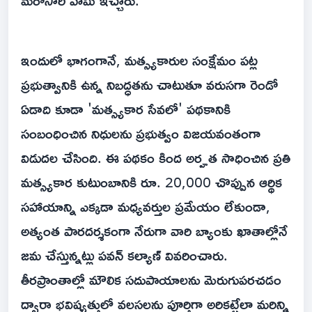
మరోసారి హామీ ఇచ్చారు.
ఇందులో భాగంగానే, మత్స్యకారుల సంక్షేమం పట్ల
ప్రభుత్వానికి ఉన్న నిబద్ధతను చాటుతూ వరుసగా రెండో
ఏడాది కూడా 'మత్స్యకార సేవలో' పథకానికి
సంబంధించిన నిధులను ప్రభుత్వం విజయవంతంగా
విడుదల చేసింది. ఈ పథకం కింద అర్హత సాధించిన ప్రతి
మత్స్యకార కుటుంబానికి రూ. 20,000 చొప్పున ఆర్థిక
సహాయాన్ని ఎక్కడా మధ్యవర్తుల ప్రమేయం లేకుండా,
అత్యంత పారదర్శకంగా నేరుగా వారి బ్యాంకు ఖాతాల్లోనే
జమ చేస్తున్నట్లు పవన్ కల్యాణ్ వివరించారు.
తీరప్రాంతాల్లో మౌలిక సదుపాయాలను మెరుగుపరచడం
ద్వారా భవిష్యత్తులో వలసలను పూర్తిగా అరికట్టేలా మరిన్ని