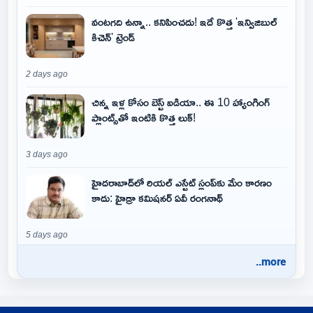
వంటగది ఉన్నా.. కనిపించదు! ఇదే కొత్త 'ఇన్విజిబుల్
కిచెన్' ట్రెండ్
2 days ago
చిన్న ఇళ్ల కోసం బెస్ట్ ఐడియా.. ఈ 10 హ్యాంగింగ్
ప్లాంట్స్‌తో ఇంటికి కొత్త లుక్!
3 days ago
హైదరాబాద్‌లో రియల్ ఎస్టేట్ స్లంప్‌కు మేం కారణం
కాదు: హైడ్రా కమిషనర్ ఏవీ రంగనాథ్
5 days ago
..more