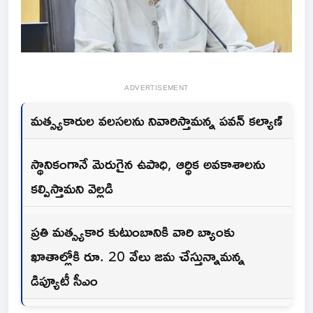
ADVERTISEMENT
మత్స్యకారుల వలసలను నివారిస్తామన్న పవన్ కల్యాణ్
స్థానికంగానే మెరుగైన ఉపాధి, ఆర్థిక అవకాశాలను
కల్పిస్తామని వెల్లడి
ప్రతి మత్స్యకార కుటుంబానికి వారి బ్యాంకు
ఖాతాల్లోకి రూ. 20 వేలు జమ చేస్తున్నామన్న
డిప్యూటీ సీఎం