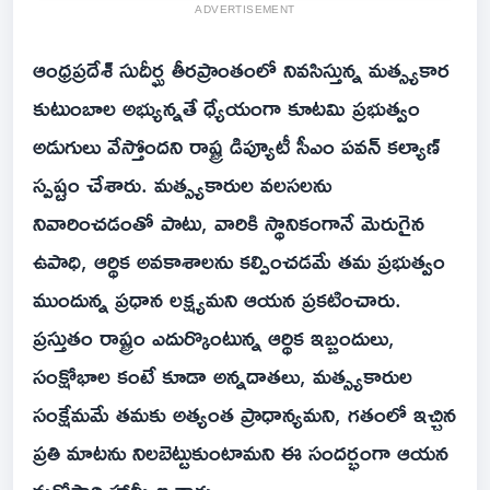
ADVERTISEMENT
ఆంధ్రప్రదేశ్ సుదీర్ఘ తీరప్రాంతంలో నివసిస్తున్న మత్స్యకార
కుటుంబాల అభ్యున్నతే ధ్యేయంగా కూటమి ప్రభుత్వం
అడుగులు వేస్తోందని రాష్ట్ర డిప్యూటీ సీఎం పవన్ కల్యాణ్
స్పష్టం చేశారు. మత్స్యకారుల వలసలను
నివారించడంతో పాటు, వారికి స్థానికంగానే మెరుగైన
ఉపాధి, ఆర్థిక అవకాశాలను కల్పించడమే తమ ప్రభుత్వం
ముందున్న ప్రధాన లక్ష్యమని ఆయన ప్రకటించారు.
ప్రస్తుతం రాష్ట్రం ఎదుర్కొంటున్న ఆర్థిక ఇబ్బందులు,
సంక్షోభాల కంటే కూడా అన్నదాతలు, మత్స్యకారుల
సంక్షేమమే తమకు అత్యంత ప్రాధాన్యమని, గతంలో ఇచ్చిన
ప్రతి మాటను నిలబెట్టుకుంటామని ఈ సందర్భంగా ఆయన