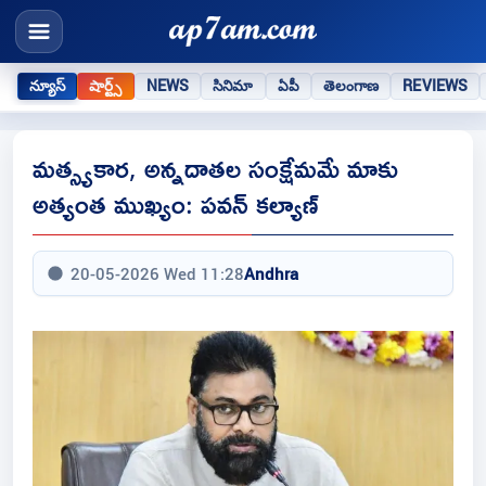
న్యూస్
షార్ట్స్
NEWS
సినిమా
ఏపీ
తెలంగాణ
REVIEWS
మత్స్యకార, అన్నదాతల సంక్షేమమే మాకు
అత్యంత ముఖ్యం: పవన్ కల్యాణ్
20-05-2026 Wed 11:28
Andhra