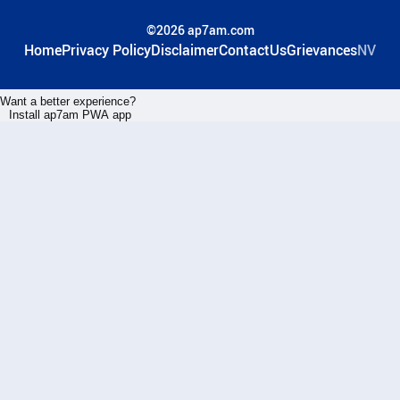
©2026 ap7am.com
Home
Privacy Policy
Disclaimer
ContactUs
Grievances
NV
Want a better experience?
Install ap7am PWA app