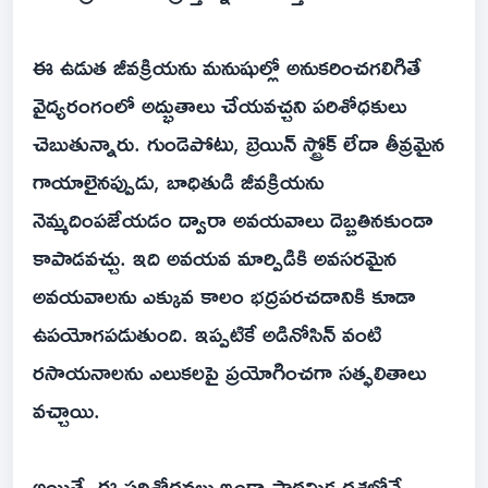
ఈ ఉడుత జీవక్రియను మనుషుల్లో అనుకరించగలిగితే
వైద్యరంగంలో అద్భుతాలు చేయవచ్చని పరిశోధకులు
చెబుతున్నారు. గుండెపోటు, బ్రెయిన్ స్ట్రోక్ లేదా తీవ్రమైన
గాయాలైనప్పుడు, బాధితుడి జీవక్రియను
నెమ్మదింపజేయడం ద్వారా అవయవాలు దెబ్బతినకుండా
కాపాడవచ్చు. ఇది అవయవ మార్పిడికి అవసరమైన
అవయవాలను ఎక్కువ కాలం భద్రపరచడానికి కూడా
ఉపయోగపడుతుంది. ఇప్పటికే అడినోసిన్ వంటి
రసాయనాలను ఎలుకలపై ప్రయోగించగా సత్ఫలితాలు
వచ్చాయి.
అయితే, ఈ పరిశోధనలు ఇంకా ప్రాథమిక దశలోనే