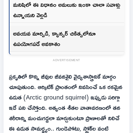
మనిషిలో ఈ విధానం అమలుకు ఇంకా చాలా సవాళ్లు
ఉన్నాయని వెల్లడి
అవయవ మార్పిడి, క్యాన్సర్ చికిత్సలోనూ
ఉపయోగపడే అవకాశం
ADVERTISEMENT
ప్రకృతిలో కొన్ని జీవుల జీవనశైలి వైద్యశాస్త్రానికే మార్గం
చూపుతుంది. ఆర్కిటిక్ ప్రాంతంలో నివసించే ఒక రకమైన
ఉడుత (Arctic ground squirrel) ఇప్పుడు సరిగ్గా
ఇదే పని చేస్తోంది. అత్యంత శీతల వాతావరణంలో తన
శరీరాన్ని మంచుగడ్డలా మార్చుకుంటూ ప్రాణాలతో నిలిచే
ఈ ఉడుత సామర్థ్యం.. గుండెపోటు, స్ట్రోక్‌ల వంటి