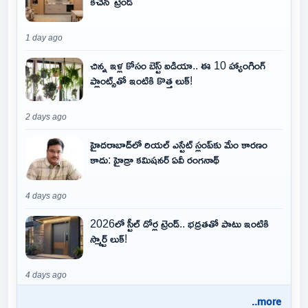
కిచెన్' ట్రెండ్
1 day ago
చిన్న ఇళ్ల కోసం బెస్ట్ ఐడియా.. ఈ 10 హ్యాంగింగ్
ప్లాంట్స్‌తో ఇంటికి కొత్త లుక్!
2 days ago
హైదరాబాద్‌లో రియల్ ఎస్టేట్ స్లంప్‌కు మేం కారణం
కాదు: హైడ్రా కమిషనర్ ఏవీ రంగనాథ్
4 days ago
2026లో స్టీల్ డోర్ల ట్రెండ్.. భద్రతతో పాటు ఇంటికి
స్మార్ట్ లుక్!
4 days ago
..more