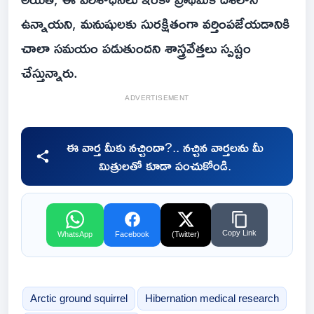
ఉన్నాయని, మనుషులకు సురక్షితంగా వర్తింపజేయడానికి
చాలా సమయం పడుతుందని శాస్త్రవేత్తలు స్పష్టం
చేస్తున్నారు.
ADVERTISEMENT
ఈ వార్త మీకు నచ్చిందా?.. నచ్చిన వార్తలను మీ
మిత్రులతో కూడా పంచుకోండి.
Copy Link
WhatsApp
Facebook
(Twitter)
Arctic ground squirrel
Hibernation medical research