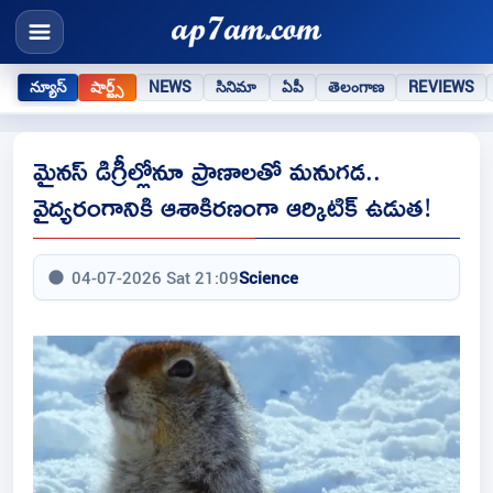
న్యూస్
షార్ట్స్
NEWS
సినిమా
ఏపీ
తెలంగాణ
REVIEWS
మైనస్ డిగ్రీల్లోనూ ప్రాణాలతో మనుగడ..
వైద్యరంగానికి ఆశాకిరణంగా ఆర్కిటిక్ ఉడుత!
04-07-2026 Sat 21:09
Science