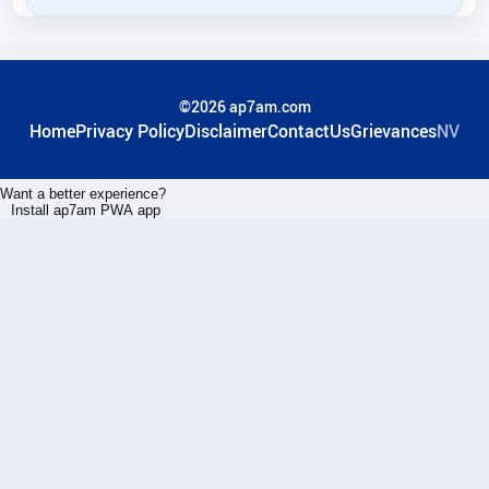
©2026 ap7am.com
Home
Privacy Policy
Disclaimer
ContactUs
Grievances
NV
Want a better experience?
Install ap7am PWA app