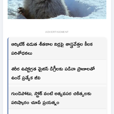
ADVERTISEMENT
ఆర్కిటిక్ ఉడుత శీతకాల నిద్రపై శాస్త్రవేత్తల కీలక
పరిశోధనలు
శరీర ఉష్ణోగ్రత మైనస్ డిగ్రీలకు పడినా ప్రాణాలతో
ఉండే ప్రత్యేక జీవి
గుండెపోటు, స్ట్రోక్ వంటి అత్యవసర చికిత్సలకు
పరిష్కారం చూపే ప్రయత్నం