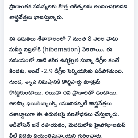
ప్రాణాంతక సమస్యలకు కొత్త చికిత్సలను అందించగలదని
శాస్త్రవేత్తలు భావిస్తున్నారు.
ఈ ఉడుతలు శీతాకాలంలో 7 నుంచి 8 నెలల పాటు
సుదీర్ఘ నిద్రలోకి (hibernation) వెళతాయి. ఈ
సమయంలో వాటి శరీర ఉష్ణోగ్రత సున్నా డిగ్రీల కంటే
కిందకు, అంటే -2.9 డిగ్రీల సెల్సియస్‌కు పడిపోతుంది.
గుండె, శ్వాస నిమిషానికి కొద్దిసార్లు మాత్రమే
కొట్టుకుంటాయి. అయినా అవి ప్రాణాలతో ఉంటాయి.
అలస్కా ఫెయిర్‌బ్యాంక్స్ యూనివర్సిటీ శాస్త్రవేత్తలు
దశాబ్దాలుగా ఈ ఉడుతలపై పరిశోధనలు చేస్తున్నారు.
అడినోసిన్ అనే రసాయనం, మెదడులోని హైపోథాలమస్
వీటి నిద్రను నియంత్రిస్తున్నాయని గుర్తించారు.