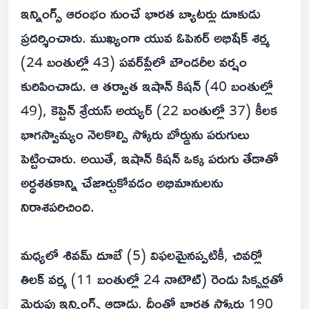
ఇన్నింగ్స్ ఆరంభం నుంచే భారత బ్యాటర్లు దూకుడు
ప్రదర్శించారు. ముఖ్యంగా యువ ఓపెనర్ అభిషేక్ శర్మ
(24 బంతుల్లో 43) పవర్‌ప్లేలో బౌండరీల వర్షం
కురిపించాడు. ఆ తర్వాత ఇషాన్ కిషన్ (40 బంతుల్లో
49), కెప్టెన్ శ్రేయస్ అయ్యర్ (22 బంతుల్లో 37) కీలక
భాగస్వామ్యం నెలకొల్పి స్కోరు బోర్డును పరుగులు
పెట్టించారు. అయితే, ఇషాన్ కిషన్ ఒక్క పరుగు తేడాతో
అర్ధశతకాన్ని చేజార్చుకోవడం అభిమానులను
నిరాశపరిచింది.
మధ్యలో శివమ్ దూబే (5) విఫలమైనప్పటికీ, చివర్లో
తిలక్ వర్మ (11 బంతుల్లో 24 నాటౌట్) రెండు సిక్సర్లతో
మెరుపు ఇన్నింగ్స్ ఆడాడు. దీంతో భారత స్కోరు 190