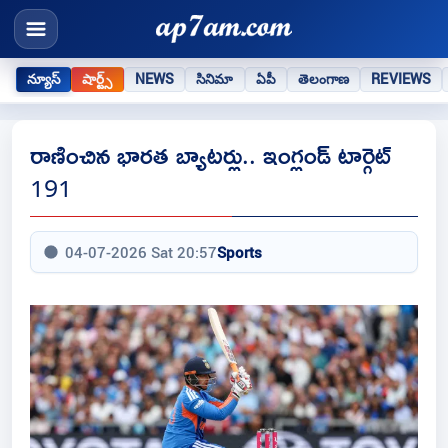
న్యూస్
షార్ట్స్
NEWS
సినిమా
ఏపీ
తెలంగాణ
REVIEWS
రాణించిన భారత బ్యాటర్లు.. ఇంగ్లండ్ టార్గెట్
191
04-07-2026 Sat 20:57
Sports