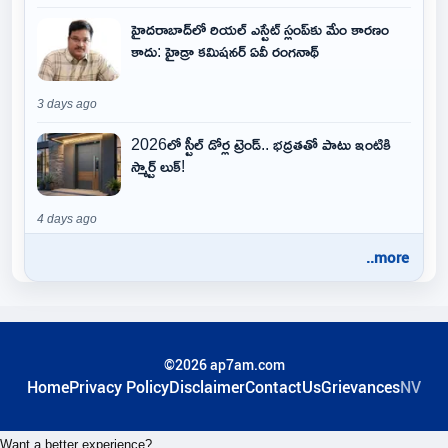
హైదరాబాద్‌లో రియల్ ఎస్టేట్ స్లంప్‌కు మేం కారణం
కాదు: హైడ్రా కమిషనర్ ఏవీ రంగనాథ్
3 days ago
2026లో స్టీల్ డోర్ల ట్రెండ్.. భద్రతతో పాటు ఇంటికి
స్మార్ట్ లుక్!
4 days ago
..more
©2026 ap7am.com
Home
Privacy Policy
Disclaimer
ContactUs
Grievances
NV
Want a better experience?