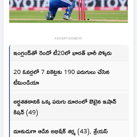
ADVERTISEMENT
ఇంగ్లండ్‌తో రెండో టీ20లో భారత్ భారీ స్కోరు
20 ఓవర్లలో 7 వికెట్లకు 190 పరుగులు చేసిన
టీమిండియా
అర్ధశతకానికి ఒక్క పరుగు దూరంలో ఔటైన ఇషాన్
కిషన్ (49)
దూకుడుగా ఆడిన అభిషేక్ శర్మ (43), శ్రేయస్