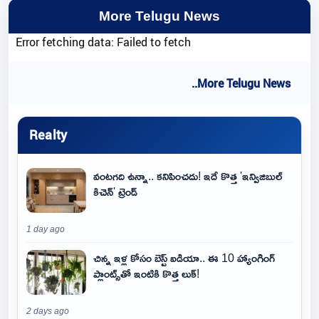
More Telugu News
Error fetching data: Failed to fetch
..More Telugu News
Realty
వంటగది ఉన్నా.. కనిపించదు! ఇదే కొత్త 'ఇన్విజిబుల్
కిచెన్' ట్రెండ్
1 day ago
చిన్న ఇళ్ల కోసం బెస్ట్ ఐడియా.. ఈ 10 హ్యాంగింగ్
ప్లాంట్స్‌తో ఇంటికి కొత్త లుక్!
2 days ago