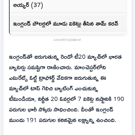
అయ్యర్ (37)
ఇంగ్లండ్ బౌలర్లలో మూడు వికెట్లు తీసిన శామ్ కరన్
ADVERTISEMENT
ఇంగ్లండ్‌తో జరుగుతున్న రెండో టీ20 మ్యాచ్‌లో భారత
బ్యాటర్లు సమష్టిగా రాణించారు. మాంచెస్టర్‌లోని
ఎమిరేట్స్ ఓల్డ్ ట్రాఫోర్డ్ వేదికగా జరుగుతున్న ఈ
మ్యాచ్‌లో టాస్ గెలిచి బ్యాటింగ్ ఎంచుకున్న
టీమిండియా, నిర్ణీత 20 ఓవర్లలో 7 వికెట్ల నష్టానికి 190
పరుగుల భారీ స్కోరు సాధించింది. దీంతో ఇంగ్లండ్
ముందు 191 పరుగుల కఠినమైన లక్ష్యాన్ని ఉంచింది.