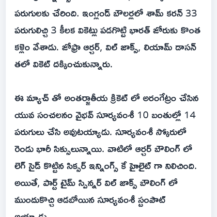
పరుగులకు చేరింది. ఇంగ్లండ్ బౌలర్లలో శామ్ కరన్ 33
పరుగులిచ్చి 3 కీలక వికెట్లు పడగొట్టి భారత్ జోరుకు కొంత
కళ్లెం వేశాడు. జోఫ్రా ఆర్చర్, విల్ జాక్స్, లియామ్ డాసన్
తలో వికెట్ దక్కించుకున్నారు.
ఈ మ్యాచ్ తో అంతర్జాతీయ క్రికెట్ లో అరంగేట్రం చేసిన
యువ సంచలనం వైభవ్ సూర్యవంశీ 10 బంతుల్లో 14
పరుగులు చేసి అవుటయ్యాడు. సూర్యవంశీ స్కోరులో
రెండు భారీ సిక్సులున్నాయి. వాటిలో ఆర్చర్ బౌలింగ్ లో
లెగ్ సైడ్ కొట్టిన సిక్సర్ ఇన్నింగ్స్ కే హైలైట్ గా నిలిచింది.
అయితే, పార్ట్ టైమ్ స్పిన్నర్ విల్ జాక్స్ బౌలింగ్ లో
ముందుకొచ్చి ఆడబోయిన సూర్యవంశీ స్టంపౌట్
అయ్యాడు.