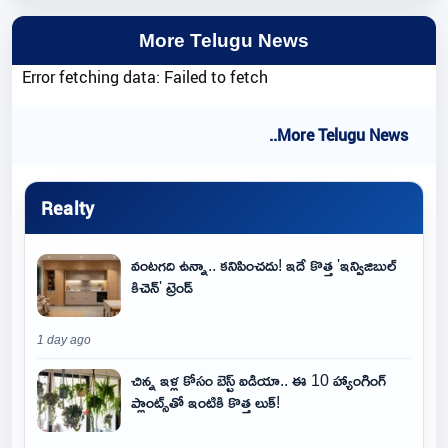
More Telugu News
Error fetching data: Failed to fetch
..More Telugu News
Realty
వంటగది ఉన్నా.. కనిపించదు! ఇదే కొత్త 'ఇన్విజిబుల్
కిచెన్' ట్రెండ్
1 day ago
చిన్న ఇళ్ల కోసం బెస్ట్ ఐడియా.. ఈ 10 హ్యాంగింగ్
ప్లాంట్స్‌తో ఇంటికి కొత్త లుక్!