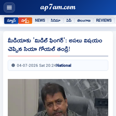
న్యూస్
షార్ట్స్
NEWS
సినిమా
ఏపీ
తెలంగాణ
REVIEWS
మీడియాకు 'మిడిల్ ఫింగర్': అసలు విషయం
చెప్పిన సియా గోయల్ తండ్రి!
04-07-2026 Sat 20:24
National