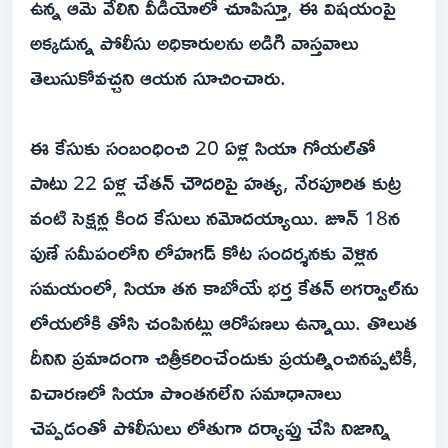
ఉన్న ఆమె వేలిని వీడియోలో చూపిస్తూ, ఈ విషయంపై
అక్కడున్న పోలీసు అధికారులను అడిగి వాస్తవాలు
తెలుసుకోవచ్చని ఆయన సూచించారు.
ఈ కేసుకు సంబంధించి 20 ఏళ్ల సియా గోయల్‌తో
పాటు 22 ఏళ్ల చేతన్ చౌదరిపై హత్య, నేరపూరిత కుట్ర
వంటి సెక్షన్ల కింద కేసులు నమోదయ్యాయి. జూన్ 18న
పుణే సమీపంలోని లోహగడ్ కోట సందర్శనకు వెళ్లిన
సమయంలో, సియా తన కాబోయే భర్త కేతన్ అగర్వాల్‌ను
లోయలోకి తోసి చంపినట్లు ఆరోపణలు ఉన్నాయి. తొలుత
దీనిని ప్రమాదంగా చిత్రీకరించేందుకు ప్రయత్నించినప్పటికీ,
విచారణలో సియా పొంతనలేని సమాధానాలు
చెప్పడంతో పోలీసులు లోతుగా దర్యాప్తు చేసి నిజాన్ని