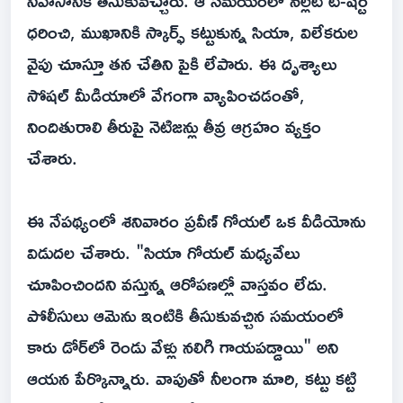
నివాసానికి తీసుకువచ్చారు. ఆ సమయంలో నల్లటి టీ-షర్ట్
ధరించి, ముఖానికి స్కార్ఫ్‌ కట్టుకున్న సియా, విలేకరుల
వైపు చూస్తూ తన చేతిని పైకి లేపారు. ఈ దృశ్యాలు
సోషల్ మీడియాలో వేగంగా వ్యాపించడంతో,
నిందితురాలి తీరుపై నెటిజన్లు తీవ్ర ఆగ్రహం వ్యక్తం
చేశారు.
ఈ నేపథ్యంలో శనివారం ప్రవీణ్ గోయల్ ఒక వీడియోను
విడుదల చేశారు. "సియా గోయల్ మధ్యవేలు
చూపించిందని వస్తున్న ఆరోపణల్లో వాస్తవం లేదు.
పోలీసులు ఆమెను ఇంటికి తీసుకువచ్చిన సమయంలో
కారు డోర్‌లో రెండు వేళ్లు నలిగి గాయపడ్డాయి" అని
ఆయన పేర్కొన్నారు. వాపుతో నీలంగా మారి, కట్టు కట్టి