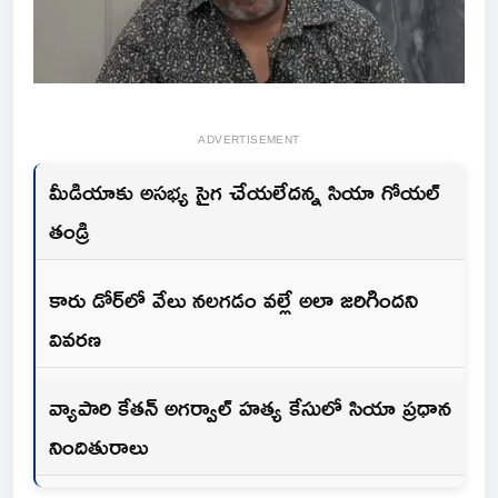
ADVERTISEMENT
మీడియాకు అసభ్య సైగ చేయలేదన్న సియా గోయల్
తండ్రి
కారు డోర్‌లో వేలు నలగడం వల్లే అలా జరిగిందని
వివరణ
వ్యాపారి కేతన్ అగర్వాల్ హత్య కేసులో సియా ప్రధాన
నిందితురాలు