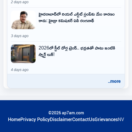
2 days ago
హైదరాబాద్‌లో రియల్ ఎస్టేట్ స్లంప్‌కు మేం కారణం
కాదు: హైడ్రా కమిషనర్ ఏవీ రంగనాథ్
3 days ago
2026లో స్టీల్ డోర్ల ట్రెండ్.. భద్రతతో పాటు ఇంటికి
స్మార్ట్ లుక్!
4 days ago
..more
©2026 ap7am.com
Home
Privacy Policy
Disclaimer
ContactUs
Grievances
NV