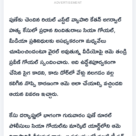
ADVERTISEMENT
పుణేకు చెందిన రియల్ ఎస్టేట్ వ్యాపారి కేతన్ అగర్వాల్
హత్య కేసులో ప్రధాన నిందితురాలు సియా గోయల్,
మీడియా ప్రతినిధులకు అసభ్యకరంగా మధ్యవేలు
చూపించిందంటూ వైరల్ అవుతున్న వీడియోపై ఆమె తండ్రి
ప్రవీణ్ గోయల్ స్పందించారు. అది ఉద్దేశపూర్వకంగా
చేసిన సైగ కాదని, కారు డోర్‌లో వేళ్లు నలగడం వల్ల
కలిగిన నొప్పి కారణంగా ఆమె అలా చేయాల్సి వచ్చిందని
ఆయన వివరణ ఇచ్చారు.
కేసు దర్యాప్తులో భాగంగా గురువారం పుణే రూరల్
పోలీసులు సియా గోయల్‌ను మార్కెట్ యార్డ్‌లోని ఆమె