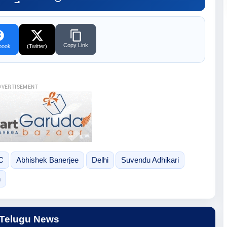
Copy Link
book
(Twitter)
DVERTISEMENT
C
Abhishek Banerjee
Delhi
Suvendu Adhikari
n
 Telugu News