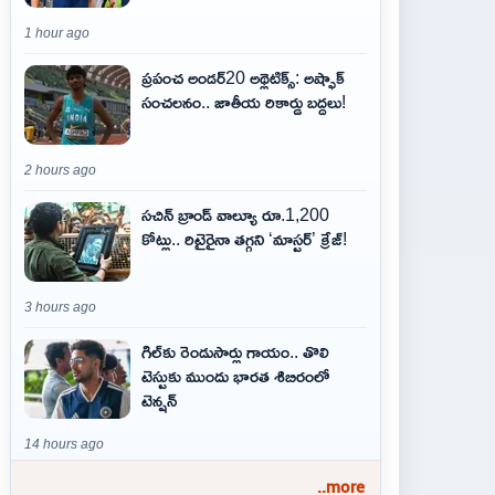
1 hour ago
ప్రపంచ అండర్20 అథ్లెటిక్స్: అష్ఫాక్
సంచలనం.. జాతీయ రికార్డు బద్దలు!
2 hours ago
సచిన్ బ్రాండ్ వాల్యూ రూ.1,200
కోట్లు.. రిటైరైనా తగ్గని ‘మాస్టర్’ క్రేజ్!
3 hours ago
గిల్‌కు రెండుసార్లు గాయం.. తొలి
టెస్టుకు ముందు భారత శిబిరంలో
టెన్షన్
14 hours ago
..more