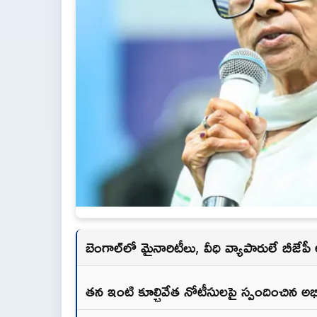
బెంగాల్‌లో మైనారిటీలు, వీధి వ్యాపారులే బీజే
తన ఇంటి కూల్చివేత నోటీసులపై స్పందించిన అభిషే