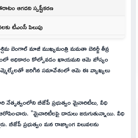
ోరాటం ఆగదని స్పష్టీకరణ
సనలకు టీఎంసీ పిలుపు
పశ్చిమ బెంగాల్ మాజీ ముఖ్యమంత్రి మమతా బెనర్జీ తీవ్ర
కేంద్రంలో అధికారం కోల్పోవడం ఖాయమని ఆమె జోస్యం
్మెల్యేలతో జరిగిన సమావేశంలో ఆమె ఈ వ్యాఖ్యలు
రి నేతృత్వంలోని బీజేపీ ప్రభుత్వం మైనారిటీలు, వీధి
రోపించారు. "మైనారిటీలపై దాడులు జరుగుతున్నాయి. వీధి
్నారు. బీజేపీ ప్రభుత్వం మన రాజ్యాంగ విలువలను