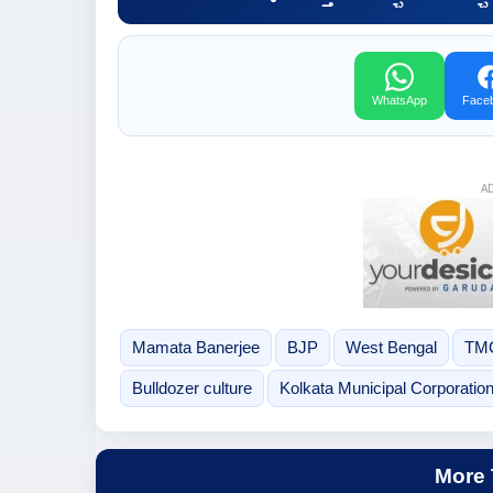
WhatsApp
Face
A
Mamata Banerjee
BJP
West Bengal
TM
Bulldozer culture
Kolkata Municipal Corporatio
More