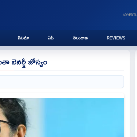
ADVERT
సినిమా
ఏపీ
తెలంగాణ
REVIEWS
 బెనర్జీ జోస్యం