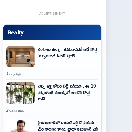
ADVERTISEMENT
Realty
వంటగది ఉన్నా.. కనిపించదు! ఇదే కొత్త
'ఇన్విజిబుల్ కిచెన్' ట్రెండ్
1 day ago
చిన్న ఇళ్ల కోసం బెస్ట్ ఐడియా.. ఈ 10
హ్యాంగింగ్ ప్లాంట్స్‌తో ఇంటికి కొత్త
లుక్!
2 days ago
హైదరాబాద్‌లో రియల్ ఎస్టేట్ స్లంప్‌కు
మేం కారణం కాదు: హైడ్రా కమిషనర్ ఏవీ