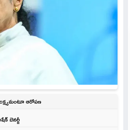
పీ లక్ష్యమంటూ ఆరోపణ
క్ బెనర్జీ