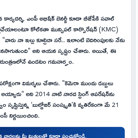
ార్యదర్శి, ఎంపీ అభిషేక్ బెనర్జీ కూడా బీజేపీకి సవాల్
ల్చివేయాలంటూ కోల్‌కతా మున్సిపల్ కార్పొరేషన్ (KMC)
ారు నా ఇల్లు కూల్చినా సరే.. ఇలాంటి బెదిరింపులకు నేను
 కొనసాగుతుంది" అని ఆయన స్పష్టం చేశారు. అయితే, ఈ
ీ నియంత్రణలోనే ఉండటం గమనార్హం.
పరోక్షంగా విమర్శలు చేశారు. "కెమెరా ముందు డబ్బులు
రి అయ్యారు" అని 2014 నాటి నారద స్టింగ్ ఆపరేషన్‌ను
ుత్వం సృష్టిస్తున్న ‘బుల్డోజర్ సంస్కృతి’కి వ్యతిరేకంగా మే 21
ంసీ నిర్ణయించింది.
చిన వార్తలను మీ మిత్రులతో కూడా పంచుకోండి.