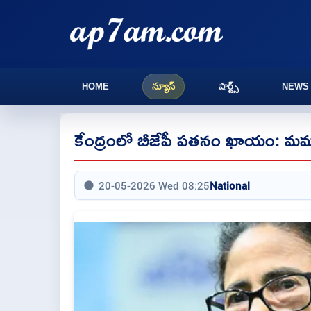
HOME
న్యూస్
షార్ట్స్
NEWS
కేంద్రంలో బీజేపీ పతనం ఖాయం: మమతా
20-05-2026 Wed 08:25
National