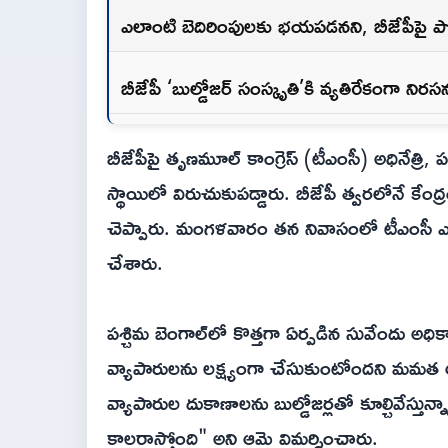
ఎలాంటి బెదిరింపులకు భయపడనని, బీజేపీపై ప
బీజేపీ ‘బుల్డోజర్ సంస్కృతి’కి వ్యతిరేకంగా నిర
బీజేపీపై తృణమూల్ కాంగ్రెస్ (టీఎంసీ) అధినేత్రి, 
స్థాయిలో విరుచుకుపడ్డారు. బీజేపీ త్వరలోనే 
చెప్పారు. మంగళవారం తన నివాసంలో టీఎంసీ ఎమ
చేశారు.
పశ్చిమ బెంగాల్‌లో కొత్తగా ఏర్పడిన సువేందు అధికా
వ్యాపారులను లక్ష్యంగా చేసుకుంటోందని మమత ఆ
వ్యాపారుల దుకాణాలను బుల్డోజర్లతో కూల్చివేస్తున
కాలరాస్తోంది" అని ఆమె విమర్శించారు.