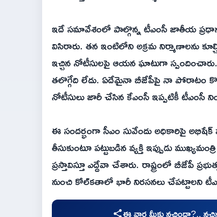
ఇదే సమావేశంలో పాల్గొన్న టీఎంసీ జాతీయ ప్రధాన క
విసిరారు. తన ఇంటిలోని అక్రమ నిర్మాణాలను కూ
ఇచ్చిన నోటీసులపై ఆయన ఘాటుగా స్పందించారు. "వ
తలొగ్గేది లేదు. ఏదేమైనా బీజేపీపై నా పోరాటం
నోటీసులు జారీ చేసిన కేఎంసీ ఇప్పటికీ టీఎంస
ఈ సందర్భంగా సీఎం సువేందు అధికారిపై అభిషేక్ 
తీసుకుంటూ పట్టుబడిన వ్యక్తి ఇప్పుడు ముఖ్యమంత్
ప్రస్తావిస్తూ ఎద్దేవా చేశారు. రాష్ట్రంలో బీజేపీ ప్రభ
నుంచి కోల్‌కతాలో భారీ నిరసనలు చేపట్టాలని టీఎ
ఈ వార్త మీకు నచ్చిందా?.. నచ్