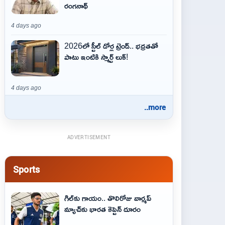
రంగనాథ్
4 days ago
2026లో స్టీల్ డోర్ల ట్రెండ్.. భద్రతతో
పాటు ఇంటికి స్మార్ట్ లుక్!
4 days ago
..more
ADVERTISEMENT
Sports
గిల్‌కు గాయం.. తొలిరోజు వార్మప్‌
మ్యాచ్‌కు భారత కెప్టెన్‌ దూరం