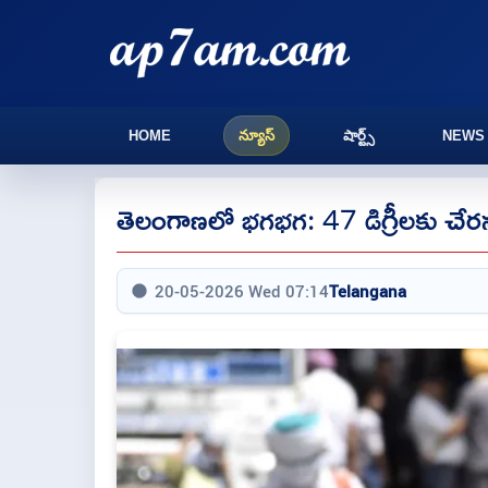
HOME
న్యూస్
షార్ట్స్
NEWS
తెలంగాణలో భగభగ: 47 డిగ్రీలకు చేరనున
20-05-2026 Wed 07:14
Telangana