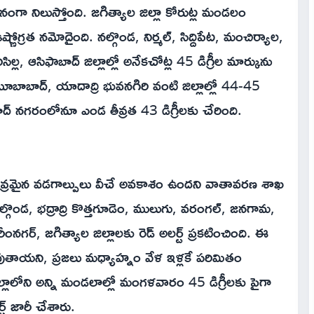
ంగా నిలుస్తోంది. జగిత్యాల జిల్లా కోరుట్ల మండలం
ణోగ్రత నమోదైంది. నల్గొండ, నిర్మల్‌, సిద్దిపేట, మంచిర్యాల,
ిసిల్ల, ఆసిఫాబాద్‌ జిల్లాల్లో అనేకచోట్ల 45 డిగ్రీల మార్కును
ాబాద్‌, యాదాద్రి భువనగిరి వంటి జిల్లాల్లో 44-45
బాద్ నగరంలోనూ ఎండ తీవ్రత 43 డిగ్రీలకు చేరింది.
లో తీవ్రమైన వడగాల్పులు వీచే అవకాశం ఉందని వాతావరణ శాఖ
్గొండ, భద్రాద్రి కొత్తగూడెం, ములుగు, వరంగల్‌, జనగామ,
ీంనగర్‌, జగిత్యాల జిల్లాలకు రెడ్ అలర్ట్‌ ప్రకటించింది. ఈ
ోదవుతాయని, ప్రజలు మధ్యాహ్నం వేళ ఇళ్లకే పరిమితం
లాలోని అన్ని మండలాల్లో మంగళవారం 45 డిగ్రీలకు పైగా
్ జారీ చేశారు.