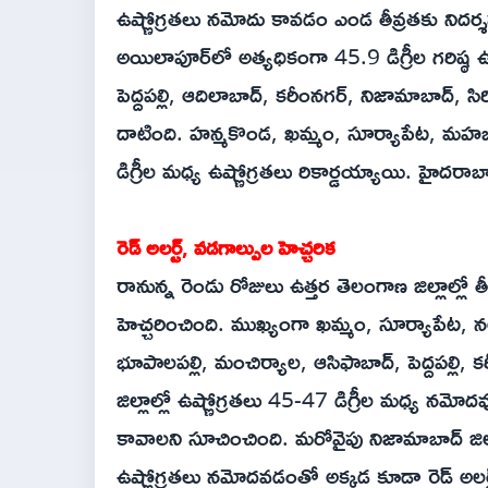
ఉష్ణోగ్రతలు నమోదు కావడం ఎండ తీవ్రతకు నిదర్శన
అయిలాపూర్‌లో అత్యధికంగా 45.9 డిగ్రీల గరిష్ఠ ఉష్
పెద్దపల్లి, ఆదిలాబాద్‌, కరీంనగర్‌, నిజామాబాద్‌, సిర
దాటింది. హన్మకొండ, ఖమ్మం, సూర్యాపేట, మహబూబ
డిగ్రీల మధ్య ఉష్ణోగ్రతలు రికార్డయ్యాయి. హైదరా
రెడ్ అలర్ట్, వడగాల్పుల హెచ్చరిక
రానున్న రెండు రోజులు ఉత్తర తెలంగాణ జిల్లాల్
హెచ్చరించింది. ముఖ్యంగా ఖమ్మం, సూర్యాపేట, నల
భూపాలపల్లి, మంచిర్యాల, ఆసిఫాబాద్‌, పెద్దపల్లి, కర
జిల్లాల్లో ఉష్ణోగ్రతలు 45-47 డిగ్రీల మధ్య నమ
కావాలని సూచించింది. మరోవైపు నిజామాబాద్ జిల్
ఉష్ణోగ్రతలు నమోదవడంతో అక్కడ కూడా రెడ్ అలర్ట