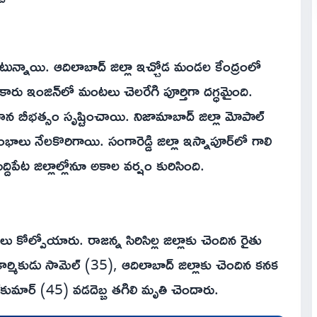
న్నాయి. ఆదిలాబాద్ జిల్లా ఇచ్చోడ మండల కేంద్రంలో
ఇంజిన్‌లో మంటలు చెలరేగి పూర్తిగా దగ్ధమైంది.
ివాన బీభత్సం సృష్టించాయి. నిజామాబాద్ జిల్లా మోపాల్‌
భాలు నేలకొరిగాయి. సంగారెడ్డి జిల్లా ఇస్నాపూర్‌లో గాలి
ద్దిపేట జిల్లాల్లోనూ అకాల వర్షం కురిసింది.
 కోల్పోయారు. రాజన్న సిరిసిల్ల జిల్లాకు చెందిన రైతు
కార్మికుడు సామెల్ (35), ఆదిలాబాద్ జిల్లాకు చెందిన కనక
‌కుమార్‌ (45) వడదెబ్బ తగిలి మృతి చెందారు.