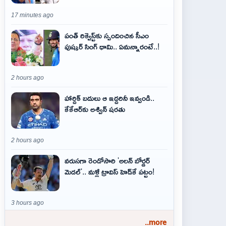
17 minutes ago
పంత్ రిక్వెస్ట్‌కు స్పందించిన సీఎం
పుష్కర్ సింగ్ ధామి.. ఏమ‌న్నారంటే..!
2 hours ago
హార్దిక్ బదులు ఆ ఇద్దరినీ ఇవ్వండి..
కేకేఆర్‌కు అశ్విన్ షరతు
2 hours ago
వరుసగా రెండోసారి 'అలన్ బోర్డర్
మెడల్'.. మళ్లీ ట్రావిస్ హెడ్‌కే పట్టం!
3 hours ago
..more