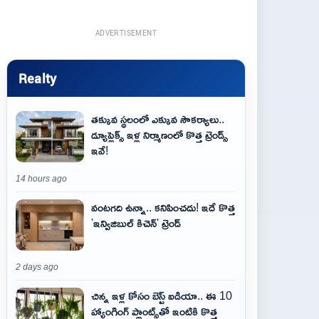
ADVERTISEMENT
Realty
తక్కువ స్థలంలో ఎక్కువ సౌకర్యాలు..
డ్యూప్లెక్స్ ఇళ్ల నిర్మాణంలో కొత్త ట్రెండ్స్
ఇవే!
14 hours ago
వంటగది ఉన్నా.. కనిపించదు! ఇదే కొత్త
'ఇన్విజిబుల్ కిచెన్' ట్రెండ్
2 days ago
చిన్న ఇళ్ల కోసం బెస్ట్ ఐడియా.. ఈ 10
హ్యాంగింగ్ ప్లాంట్స్‌తో ఇంటికి కొత్త