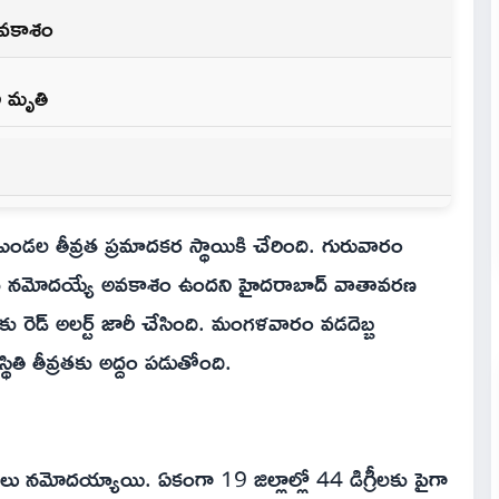
 అవకాశం
ి మృతి
ఎండల తీవ్రత ప్రమాదకర స్థాయికి చేరింది. గురువారం
 వరకు నమోదయ్యే అవకాశం ఉందని హైదరాబాద్ వాతావరణ
లకు రెడ్ అలర్ట్ జారీ చేసింది. మంగళవారం వడదెబ్బ
ితి తీవ్రతకు అద్దం పడుతోంది.
రతలు నమోదయ్యాయి. ఏకంగా 19 జిల్లాల్లో 44 డిగ్రీలకు పైగా