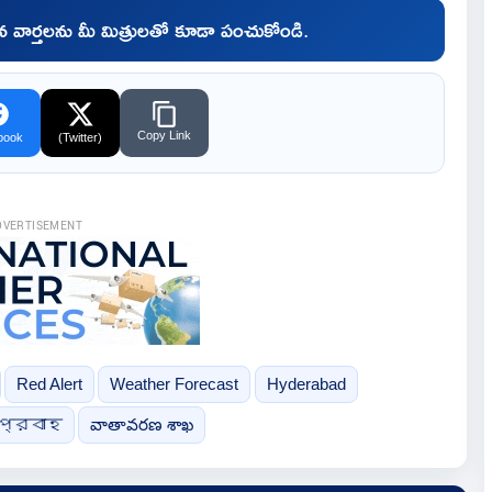
చిన వార్తలను మీ మిత్రులతో కూడా పంచుకోండి.
Copy Link
book
(Twitter)
DVERTISEMENT
Red Alert
Weather Forecast
Hyderabad
প্রবাহ
వాతావరణ శాఖ