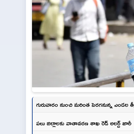
గురువారం నుంచి మరింత పెరగనున్న ఎండల తీవ
పలు జిల్లాలకు వాతావరణ శాఖ రెడ్ అలర్ట్ జారీ