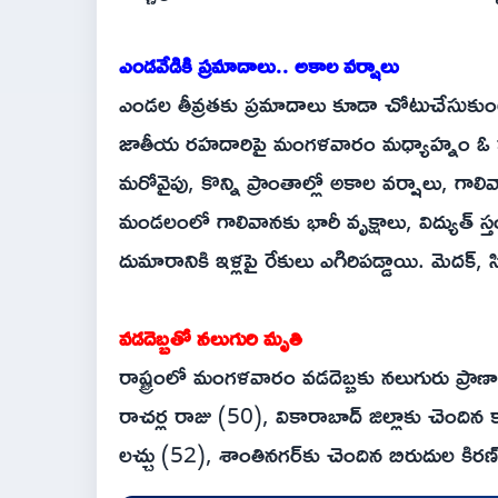
ఎండవేడికి ప్రమాదాలు.. అకాల వర్షాలు
ఎండల తీవ్రతకు ప్రమాదాలు కూడా చోటుచేసుకుంటు
జాతీయ రహదారిపై మంగళవారం మధ్యాహ్నం ఓ కారు 
మరోవైపు, కొన్ని ప్రాంతాల్లో అకాల వర్షాలు, గాల
మండలంలో గాలివానకు భారీ వృక్షాలు, విద్యుత్ స్తం
దుమారానికి ఇళ్లపై రేకులు ఎగిరిపడ్డాయి. మెదక్‌, సి
వడదెబ్బతో నలుగురి మృతి
రాష్ట్రంలో మంగళవారం వడదెబ్బకు నలుగురు ప్రాణాలు
రాచర్ల రాజు (50), వికారాబాద్ జిల్లాకు చెందిన 
లచ్చు (52), శాంతినగర్‌కు చెందిన బిరుదుల కిరణ్