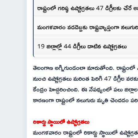
రాష్ట్రంలో గరిష్ఠ ఉష్ణోగ్రతలు 47 డిగ్రీలకు చేరే
మంగళవారం వడదెబ్బకు రాష్ట్రవ్యాప్తంగా నలుగుర
19 జిల్లాల్లో 44 డిగ్రీలు దాటిన ఉష్ణోగ్రతలు
తెలంగాణ అగ్నిగుండంలా మారుతోంది. రాష్ట్రంలో 
నుంచి ఉష్ణోగ్రతలు మరింత పెరిగి 47 డిగ్రీల
కేంద్రం హెచ్చరించింది. ఈ నేపథ్యంలో పలు జిల్లా
కారణంగా రాష్ట్రంలో నలుగురు మృతి చెందడం పరిస్థ
రికార్డు స్థాయిలో ఉష్ణోగ్రతలు
మంగళవారం రాష్ట్రంలో రికార్డు స్థాయిలో ఉష్ణోగ్