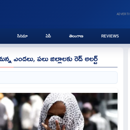
ADVERT
సినిమా
ఏపీ
తెలంగాణ
REVIEWS
్న ఎండలు, పలు జిల్లాలకు రెడ్ అలర్ట్