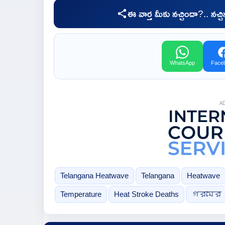
ఈ వార్త మీకు నచ్చిందా?.. నచ్
WhatsApp
Face
A
Telangana Heatwave
Telangana
Heatwave
Temperature
Heat Stroke Deaths
গরমের 