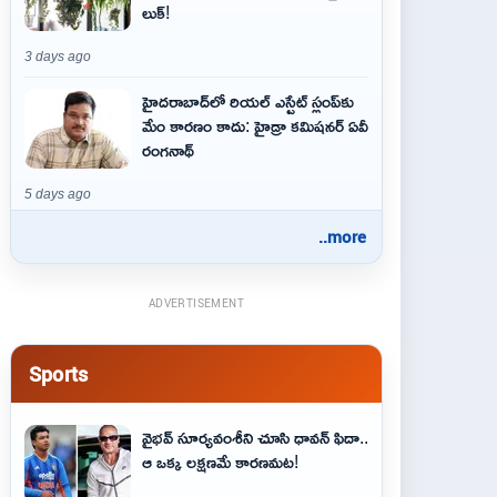
లుక్!
3 days ago
హైదరాబాద్‌లో రియల్ ఎస్టేట్ స్లంప్‌కు
మేం కారణం కాదు: హైడ్రా కమిషనర్ ఏవీ
రంగనాథ్
5 days ago
..more
ADVERTISEMENT
Sports
వైభవ్‌ సూర్యవంశీని చూసి ధావన్‌ ఫిదా..
ఆ ఒక్క లక్షణమే కారణమట!