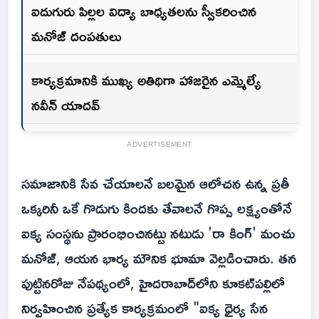
ఐదుగురు పిల్లల విద్యా బాధ్యతలను స్వీకరించిన
మనోజ్ దంపతులు
కార్యక్రమానికి ముఖ్య అతిథిగా హాజరైన ఎమ్మెల్యే
నవీన్ యాదవ్
ADVERTISEMENT
సమాజానికి సేవ చేయాలనే బలమైన ఆలోచన ఉన్న ప్రతీ
ఒక్కరినీ ఒకే గొడుగు కిందకు తేవాలనే గొప్ప లక్ష్యంతోనే
ఐక్య సంస్థను ప్రారంభించినట్టు నటుడు 'రా కింగ్' మంచు
మనోజ్, ఆయన భార్య మౌనిక భూమా వెల్లడించారు. తన
పుట్టినరోజు నేపథ్యంలో, హైదరాబాద్‌లోని కూకట్‌పల్లిలో
నిర్వహించిన ప్రత్యేక కార్యక్రమంలో "ఐక్య ధైర్య సేన