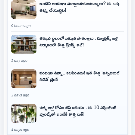
ఇంటిని అందంగా మార్చాలనుకుంటున్నారా? ఈ ఒక్క
తప్పు చేయొద్దట!
9 hours ago
తక్కువ స్థలంలో ఎక్కువ సౌకర్యాలు.. డ్యూప్లెక్స్ ఇళ్ల
నిర్మాణంలో కొత్త ట్రెండ్స్ ఇవే!
1 day ago
వంటగది ఉన్నా.. కనిపించదు! ఇదే కొత్త 'ఇన్విజిబుల్
కిచెన్' ట్రెండ్
3 days ago
చిన్న ఇళ్ల కోసం బెస్ట్ ఐడియా.. ఈ 10 హ్యాంగింగ్
ప్లాంట్స్‌తో ఇంటికి కొత్త లుక్!
4 days ago