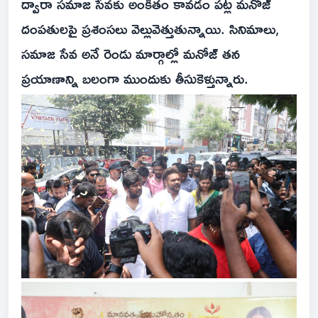
ద్వారా సమాజ సేవకు అంకితం కావడం పట్ల మనోజ్
దంపతులపై ప్రశంసలు వెల్లువెత్తుతున్నాయి. సినిమాలు,
సమాజ సేవ అనే రెండు మార్గాల్లో మనోజ్ తన
ప్రయాణాన్ని బలంగా ముందుకు తీసుకెళ్తున్నారు.