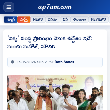
న్యూస్
షార్ట్స్
NEWS
సినిమా
ఏపీ
తెలంగాణ
REVIEWS
'ఐక్య' సంస్థ ప్రారంభం వెనుక ఉద్దేశం ఇదే:
మంచు మనోజ్, మౌనిక
17-05-2026 Sun 21:56
Both States