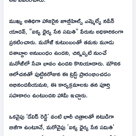
ముఖ్య అతిథిగా హాజరైన జూబ్లీహిల్స్ ఎమ్మెల్యే నవీన్
యాదవ్, "ఐక్య ధైర్య సేన సమితి" పేరును అధికారికంగా
ప్రకటించారు. మనోజ్ కుటుంబంతో తమకు మూడు
దశాబ్దాల అనుబంధం ఉందని, చిన్నప్పటి నుంచే
మనోజ్‌లో సేవా భావం ఉందని కొనియాడారు. మౌనిక
ఆలోచనతో పుట్టినరోజున ఈ ట్రస్ట్ ప్రారంభించడం
అభినందనీయమని, ఈ కార్యక్రమాలకు తన పూర్తి
సహకారం ఉంటుందని హామీ ఇచ్చారు.
ఒకవైపు ‘డేవిడ్ రెడ్డి’ వంటి భారీ చిత్రాలతో నటుడిగా
బిజీగా ఉంటూనే, మరోవైపు 'ఐక్య ధైర్య సేన సమితి'