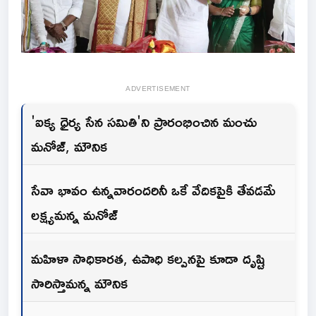
ADVERTISEMENT
'ఐక్య ధైర్య సేన సమితి'ని ప్రారంభించిన మంచు
మనోజ్, మౌనిక
సేవా భావం ఉన్నవారందరినీ ఒకే వేదికపైకి తేవడమే
లక్ష్యమన్న మనోజ్
మహిళా సాధికారత, ఉపాధి కల్పనపై కూడా దృష్టి
సారిస్తామన్న మౌనిక