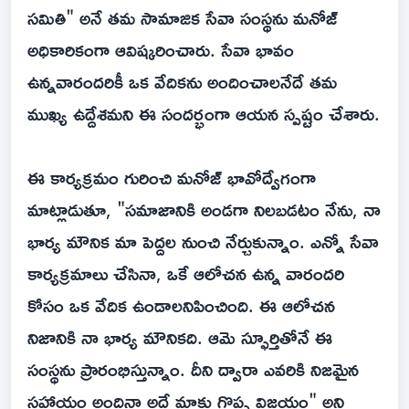
సమితి" అనే తమ సామాజిక సేవా సంస్థను మనోజ్
అధికారికంగా ఆవిష్కరించారు. సేవా భావం
ఉన్నవారందరికీ ఒక వేదికను అందించాలనేదే తమ
ముఖ్య ఉద్దేశమని ఈ సందర్భంగా ఆయన స్పష్టం చేశారు.
ఈ కార్యక్రమం గురించి మనోజ్ భావోద్వేగంగా
మాట్లాడుతూ, "సమాజానికి అండగా నిలబడటం నేను, నా
భార్య మౌనిక మా పెద్దల నుంచి నేర్చుకున్నాం. ఎన్నో సేవా
కార్యక్రమాలు చేసినా, ఒకే ఆలోచన ఉన్న వారందరి
కోసం ఒక వేదిక ఉండాలనిపించింది. ఈ ఆలోచన
నిజానికి నా భార్య మౌనికది. ఆమె స్ఫూర్తితోనే ఈ
సంస్థను ప్రారంభిస్తున్నాం. దీని ద్వారా ఎవరికి నిజమైన
సహాయం అందినా అదే మాకు గొప్ప విజయం" అని