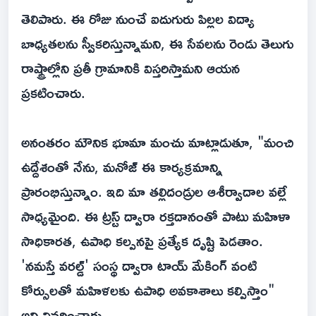
తెలిపారు. ఈ రోజు నుంచే ఐదుగురు పిల్లల విద్యా
బాధ్యతలను స్వీకరిస్తున్నామని, ఈ సేవలను రెండు తెలుగు
రాష్ట్రాల్లోని ప్రతీ గ్రామానికి విస్తరిస్తామని ఆయన
ప్రకటించారు.
అనంతరం మౌనిక భూమా మంచు మాట్లాడుతూ, "మంచి
ఉద్దేశంతో నేను, మనోజ్ ఈ కార్యక్రమాన్ని
ప్రారంభిస్తున్నాం. ఇది మా తల్లిదండ్రుల ఆశీర్వాదాల వల్లే
సాధ్యమైంది. ఈ ట్రస్ట్ ద్వారా రక్తదానంతో పాటు మహిళా
సాధికారత, ఉపాధి కల్పనపై ప్రత్యేక దృష్టి పెడతాం.
'నమస్తే వరల్డ్' సంస్థ ద్వారా టాయ్ మేకింగ్ వంటి
కోర్సులతో మహిళలకు ఉపాధి అవకాశాలు కల్పిస్తాం"
అని వివరించారు.