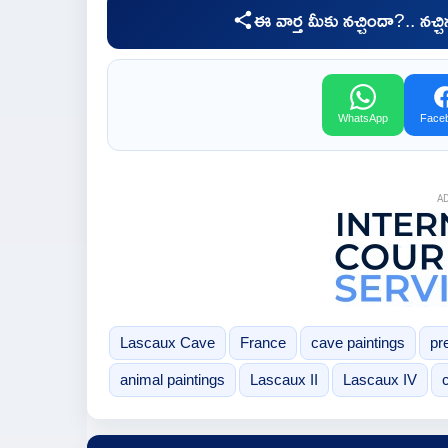
ఈ వార్త మీకు నచ్చిందా?.. నచ్
WhatsApp
Face
A
Lascaux Cave
France
cave paintings
pre
animal paintings
Lascaux II
Lascaux IV