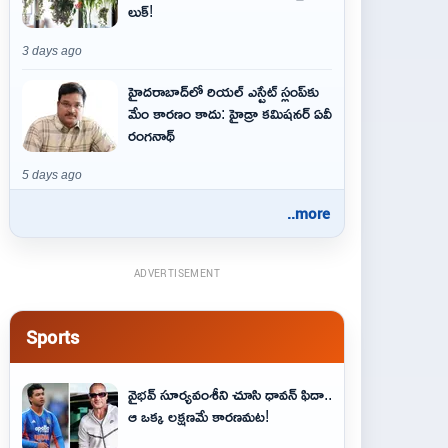
లుక్!
3 days ago
హైదరాబాద్‌లో రియల్ ఎస్టేట్ స్లంప్‌కు
మేం కారణం కాదు: హైడ్రా కమిషనర్ ఏవీ
రంగనాథ్
5 days ago
..more
ADVERTISEMENT
Sports
వైభవ్‌ సూర్యవంశీని చూసి ధావన్‌ ఫిదా..
ఆ ఒక్క లక్షణమే కారణమట!