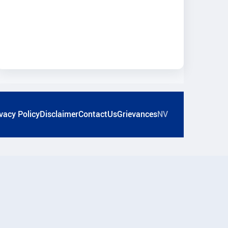
vacy Policy
Disclaimer
ContactUs
Grievances
NV