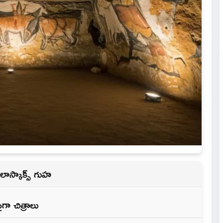
 లాస్కాక్స్ గుహ
ా చిత్రాలు