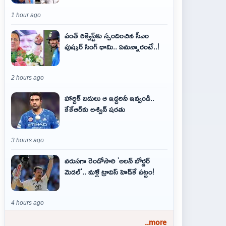
1 hour ago
పంత్ రిక్వెస్ట్‌కు స్పందించిన సీఎం
పుష్కర్ సింగ్ ధామి.. ఏమ‌న్నారంటే..!
2 hours ago
హార్దిక్ బదులు ఆ ఇద్దరినీ ఇవ్వండి..
కేకేఆర్‌కు అశ్విన్ షరతు
3 hours ago
వరుసగా రెండోసారి 'అలన్ బోర్డర్
మెడల్'.. మళ్లీ ట్రావిస్ హెడ్‌కే పట్టం!
4 hours ago
..more