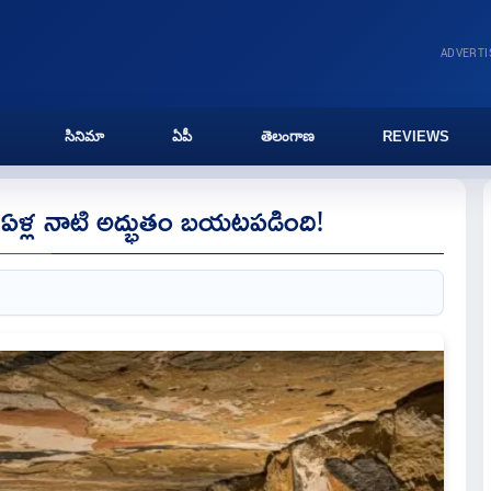
ADVERT
సినిమా
ఏపీ
తెలంగాణ
REVIEWS
0 ఏళ్ల నాటి అద్భుతం బయటపడింది!