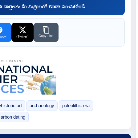
చిన వార్తలను మీ మిత్రులతో కూడా పంచుకోండి.
Copy Link
book
(Twitter)
DVERTISEMENT
historic art
archaeology
paleolithic era
carbon dating