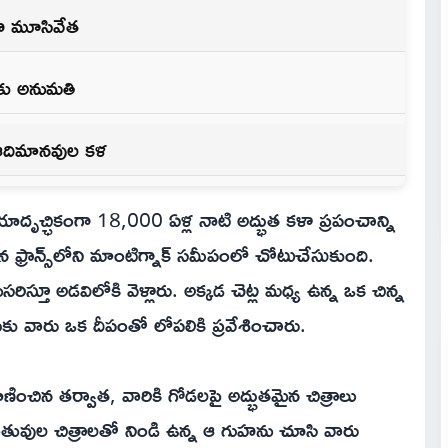
ుహ మూసివేత
నకు అనుమతి
 ఆదిమానవుల కళ
ు, యాదృచ్ఛికంగా 18,000 ఏళ్ల నాటి అద్భుత కళా ప్రపంచాన్ని
్రాన్స్‌లోని మాంటిగ్నాక్ సమీపంలో చోటుచేసుకుంది.
సరిస్తూ అడవిలోకి వెళ్లారు. అక్కడ చెట్ల మధ్య ఉన్న ఒక చిన్న
కు వారు ఒక దీపంతో లోపలికి ప్రవేశించారు.
ంచిన తర్వాత, వారికి గోడలపై అద్భుతమైన చిత్రాలు
జంతువుల చిత్రాలతో నిండి ఉన్న ఆ గుహను చూసి వారు