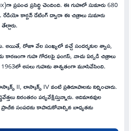
x)గా ప్రపంచ ప్రసిద్ధి చెందింది. ఈ గుహలో సుమారు 680
 రేడియో కార్బన్ డేటింగ్ ద్వారా ఈ చిత్రాలు సుమారు
తేల్చారు.
అయితే, రోజూ వేల సంఖ్యలో వచ్చే సందర్శకుల శ్వాస,
్, తేమ కారణంగా గుహ గోడలపై ఫంగస్, నాచు ఏర్పడి చిత్రాలు
భుత్వం 1963లో అసలు గుహను శాశ్వతంగా మూసివేసింది.
స్కాక్స్ II, లాస్కాక్స్ IV వంటి ప్రతిరూపాలను నిర్మించారు.
ేత్తలు నిరంతరం పర్యవేక్షిస్తున్నారు. ఆదిమానవుల
, ప్రాచీన సంపదను కాపాడుకోవాల్సిన బాధ్యతను