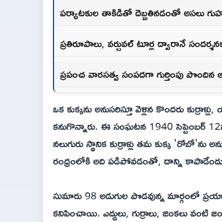
పర్యాటకుల తాకిడితో దెబ్బతినడంతో అసలు గ
ప్రతిరూపాలు, వర్చువల్ టూర్ల ద్వారానే సందర్శ
ప్రపంచ వారసత్వ సంపదగా గుర్తింపు పొందిన
ఒక కుక్కను అనుసరిస్తూ వెళ్లిన కొందరు కుర్రాళ్ల
కనుగొన్నారు. ఈ సంఘటన 1940 సెప్టెంబర్ 12న ఫ
నలుగురు స్థానిక కుర్రాళ్లు తమ కుక్క 'రోబో'ను అను
రంధ్రంలోకి అది పడిపోవడంతో, దాన్ని కాపాడేందు
సుమారు 98 అడుగుల పొడవున్న మార్గంలో ప్రయాణి
కనిపించాయి. ఎద్దులు, గుర్రాలు, జింకలు వంటి 