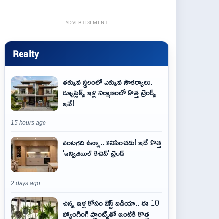
ADVERTISEMENT
Realty
తక్కువ స్థలంలో ఎక్కువ సౌకర్యాలు..
డ్యూప్లెక్స్ ఇళ్ల నిర్మాణంలో కొత్త ట్రెండ్స్
ఇవే!
15 hours ago
వంటగది ఉన్నా.. కనిపించదు! ఇదే కొత్త
'ఇన్విజిబుల్ కిచెన్' ట్రెండ్
2 days ago
చిన్న ఇళ్ల కోసం బెస్ట్ ఐడియా.. ఈ 10
హ్యాంగింగ్ ప్లాంట్స్‌తో ఇంటికి కొత్త