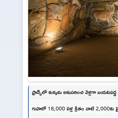
ఫ్రాన్స్‌లో కుక్కను అనుసరించి వెళ్లగా బయటపడ్డ
గుహలో 18,000 ఏళ్ల క్రితం నాటి 2,000కు పైగ