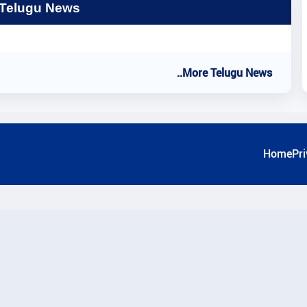
 Telugu News
..More Telugu News
Home
Pri