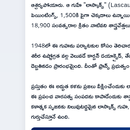
ఆశ్చర్యపోయారు. ఆ గుహే "లాస్కాక్స్" (Lascau
పెయింటింగ్స్, 1,500కి పైగా చెక్కడాలు ఉన్నాయి.
18,900 సంవత్సరాల క్రితం నాటివని శాస్త్రవేత్తలు 
1948లో ఈ గుహను పర్యాటకుల కోసం తెరిచారు. 
శరీర ఉష్ణోగ్రత వల్ల వెలువడే కార్బన్ డయాక్సైడ
దెబ్బతినడం ప్రారంభమైంది. దీంతో ఫ్రాన్స్ ప్ర
ప్రస్తుతం ఈ అద్భుత కళను ప్రజలు వీక్షించేందుకు లా
ఈ ప్రపంచ వారసత్వ సంపదను కాపాడేందుకు శాస్త్రవ
కళాత్మక సృజనకు నిలువుటద్దమైన లాస్కాక్స్ గుహ
గుర్తుచేస్తూనే ఉంది.