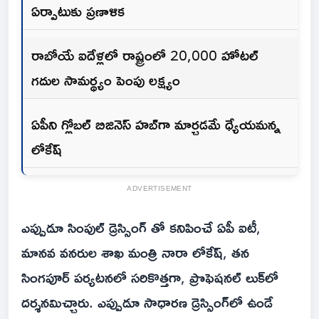
ఏర్పాటుకు ప్రణాళిక
రాబోయే ఐదేళ్లలో రాష్ట్రంలో 20,000 హోటల్
గదుల సామర్థ్యం పెంపు లక్ష్యం
ఏపీని గ్లోబల్ బిజినెస్ హబ్‌గా మార్చడమే ధ్యేయమన్న
లోకేష్
ADVERTISEMENT
ఎప్పుడూ సింపుల్ డ్రెస్సింగ్ తో కనిపించే ఏపీ ఐటీ,
మానవ వనరుల శాఖ మంత్రి నారా లోకేష్, తన
సింగపూర్ పర్యటనలో సరికొత్తగా, ప్రొఫెషనల్ లుక్‌లో
దర్శనమిచ్చారు. ఎప్పుడూ సాధారణ డ్రెస్సింగ్‌లో ఉండే