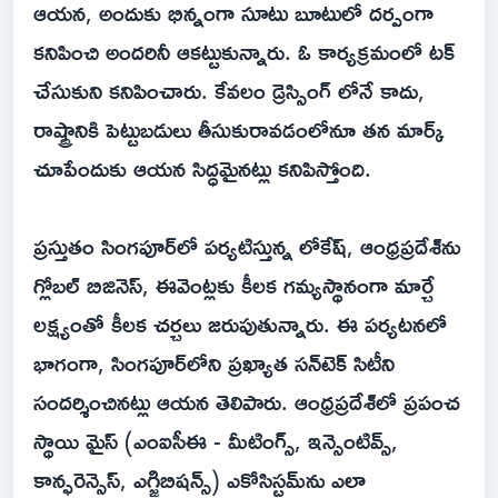
ఆయన, అందుకు భిన్నంగా సూటు బూటులో దర్పంగా
కనిపించి అందరినీ ఆకట్టుకున్నారు. ఓ కార్యక్రమంలో టక్
చేసుకుని కనిపించారు. కేవలం డ్రెస్సింగ్ లోనే కాదు,
రాష్ట్రానికి పెట్టుబడులు తీసుకురావడంలోనూ తన మార్క్
చూపేందుకు ఆయన సిద్ధమైనట్లు కనిపిస్తోంది.
ప్రస్తుతం సింగపూర్‌లో పర్యటిస్తున్న లోకేష్, ఆంధ్రప్రదేశ్‌ను
గ్లోబల్ బిజినెస్, ఈవెంట్లకు కీలక గమ్యస్థానంగా మార్చే
లక్ష్యంతో కీలక చర్చలు జరుపుతున్నారు. ఈ పర్యటనలో
భాగంగా, సింగపూర్‌లోని ప్రఖ్యాత సన్‌టెక్ సిటీని
సందర్శించినట్లు ఆయన తెలిపారు. ఆంధ్రప్రదేశ్‌లో ప్రపంచ
స్థాయి మైస్ (ఎంఐసీఈ - మీటింగ్స్, ఇన్సెంటివ్స్,
కాన్ఫరెన్సెస్, ఎగ్జిబిషన్స్) ఎకోసిస్టమ్‌ను ఎలా