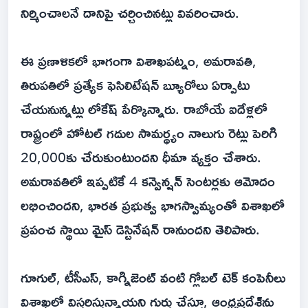
నిర్మించాలనే దానిపై చర్చించినట్లు వివరించారు.
ఈ ప్రణాళికలో భాగంగా విశాఖపట్నం, అమరావతి,
తిరుపతిలో ప్రత్యేక ఫెసిలిటేషన్ బ్యూరోలు ఏర్పాటు
చేయనున్నట్లు లోకేష్ పేర్కొన్నారు. రాబోయే ఐదేళ్లలో
రాష్ట్రంలో హోటల్ గదుల సామర్థ్యం నాలుగు రెట్లు పెరిగి
20,000కు చేరుకుంటుందని ధీమా వ్యక్తం చేశారు.
అమరావతిలో ఇప్పటికే 4 కన్వెన్షన్ సెంటర్లకు ఆమోదం
లభించిందని, భారత ప్రభుత్వ భాగస్వామ్యంతో విశాఖలో
ప్రపంచ స్థాయి మైస్ డెస్టినేషన్ రానుందని తెలిపారు.
గూగుల్, టీసీఎస్, కాగ్నిజెంట్ వంటి గ్లోబల్ టెక్ కంపెనీలు
విశాఖలో విస్తరిస్తున్నాయని గుర్తు చేస్తూ, ఆంధ్రప్రదేశ్‌ను