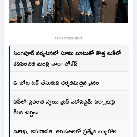
ADVERTISEMENT
సింగపూర్ పర్యటనలో సూటు బూటుతో కొత్త లుక్‌లో
కనిపించిన మంత్రి నారా లోకేష్
ఓ చోట టక్ చేసుకుని దర్శనమిచ్చిన వైనం
ఏపీలో ప్రపంచ స్థాయి మైస్ ఎకోసిస్టమ్ ఏర్పాటుపై
కీలక చర్చలు
విశాఖ, అమరావతి, తిరుపతిలలో ప్రత్యేక బ్యూరోల