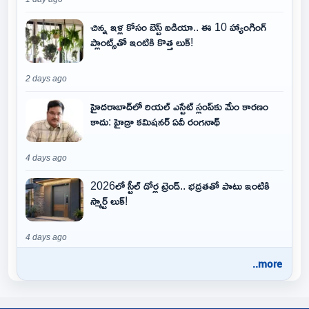
చిన్న ఇళ్ల కోసం బెస్ట్ ఐడియా.. ఈ 10 హ్యాంగింగ్
ప్లాంట్స్‌తో ఇంటికి కొత్త లుక్!
2 days ago
హైదరాబాద్‌లో రియల్ ఎస్టేట్ స్లంప్‌కు మేం కారణం
కాదు: హైడ్రా కమిషనర్ ఏవీ రంగనాథ్
4 days ago
2026లో స్టీల్ డోర్ల ట్రెండ్.. భద్రతతో పాటు ఇంటికి
స్మార్ట్ లుక్!
4 days ago
..more