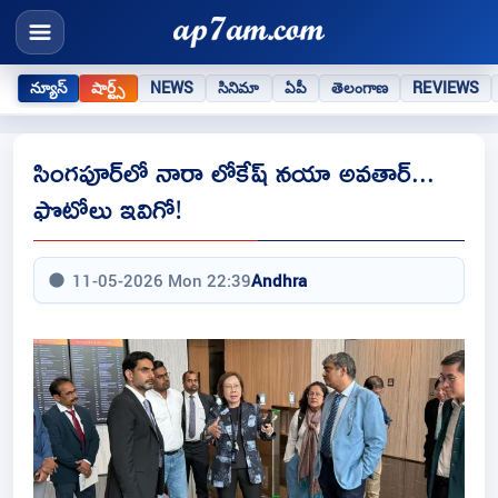
న్యూస్
షార్ట్స్
NEWS
సినిమా
ఏపీ
తెలంగాణ
REVIEWS
సింగపూర్‌లో నారా లోకేష్ నయా అవతార్...
ఫొటోలు ఇవిగో!
11-05-2026 Mon 22:39
Andhra