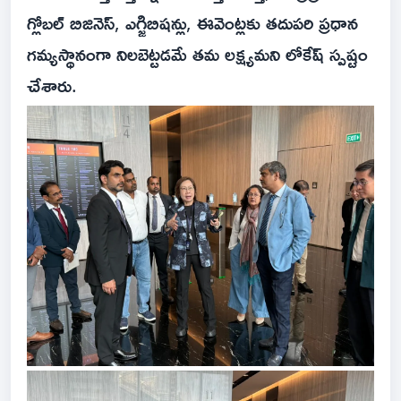
గ్లోబల్ బిజినెస్, ఎగ్జిబిషన్లు, ఈవెంట్లకు తదుపరి ప్రధాన
గమ్యస్థానంగా నిలబెట్టడమే తమ లక్ష్యమని లోకేష్ స్పష్టం
చేశారు.