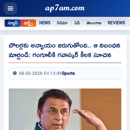
న్యూస్
షార్ట్స్
NEWS
సినిమా
ఏపీ
తెలంగాణ
REVIEWS
బౌలర్లకు అన్యాయం జరుగుతోంది.. ఆ నిబంధన
మార్చండి: గంగూలీకి గవాస్కర్ కీలక సూచన
08-05-2026 Fri 13:49
Sports