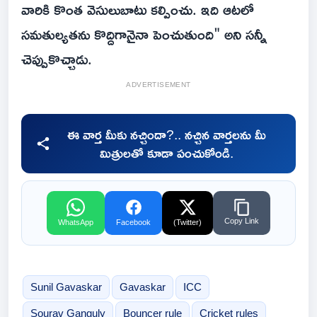
వారికి కొంత వెసులుబాటు కల్పించు. ఇది ఆటలో
సమతుల్యతను కొద్దిగానైనా పెంచుతుంది" అని స‌న్నీ
చెప్పుకొచ్చాడు.
ADVERTISEMENT
ఈ వార్త మీకు నచ్చిందా?.. నచ్చిన వార్తలను మీ
మిత్రులతో కూడా పంచుకోండి.
Copy Link
WhatsApp
Facebook
(Twitter)
Sunil Gavaskar
Gavaskar
ICC
Sourav Ganguly
Bouncer rule
Cricket rules