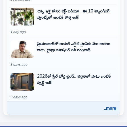
చిన్న ఇళ్ల కోసం బెస్ట్ ఐడియా.. ఈ 10 హ్యాంగింగ్
ప్లాంట్స్‌తో ఇంటికి కొత్త లుక్!
1 day ago
హైదరాబాద్‌లో రియల్ ఎస్టేట్ స్లంప్‌కు మేం కారణం
కాదు: హైడ్రా కమిషనర్ ఏవీ రంగనాథ్
3 days ago
2026లో స్టీల్ డోర్ల ట్రెండ్.. భద్రతతో పాటు ఇంటికి
స్మార్ట్ లుక్!
3 days ago
..more