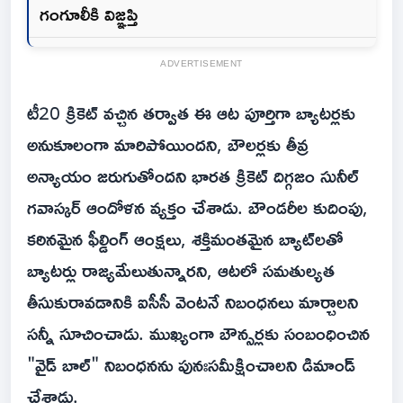
గంగూలీకి విజ్ఞప్తి
ADVERTISEMENT
టీ20 క్రికెట్ వచ్చిన తర్వాత ఈ ఆట పూర్తిగా బ్యాటర్లకు
అనుకూలంగా మారిపోయిందని, బౌలర్లకు తీవ్ర
అన్యాయం జరుగుతోందని భారత క్రికెట్ దిగ్గజం సునీల్
గవాస్కర్ ఆందోళన వ్యక్తం చేశాడు. బౌండరీల కుదింపు,
కఠినమైన ఫీల్డింగ్ ఆంక్షలు, శక్తిమంతమైన బ్యాట్‌లతో
బ్యాటర్లు రాజ్యమేలుతున్నారని, ఆటలో సమతుల్యత
తీసుకురావడానికి ఐసీసీ వెంటనే నిబంధనలు మార్చాలని
స‌న్నీ సూచించాడు. ముఖ్యంగా బౌన్సర్లకు సంబంధించిన
"వైడ్ బాల్" నిబంధనను పునఃసమీక్షించాలని డిమాండ్
చేశాడు.