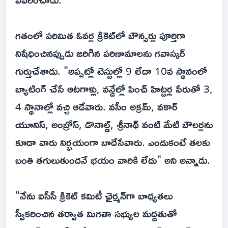
గతంలో పరిమిత ఓవర్ల క్రికెట్‌లో బౌన్సర్లు పూర్తిగా
నిషేధించినప్పుడు జరిగిన పరిణామాలను గవాస్కర్
గుర్తుచేశాడు. "అప్పట్లో టెస్టుల్లో 9 లేదా 10వ స్థానంలో
బ్యాటింగ్ చేసే ఆటగాళ్లు, వన్డేల్లో పించ్ హిట్టర్ల పేరుతో 3,
4 స్థానాల్లో వచ్చి ఆడేవారు. వసీం అక్రమ్, వకార్
యూనిస్, అంబ్రోస్, డొనాల్డ్, శ్రీనాథ్ వంటి మేటి బౌలర్లను
కూడా వారు నిర్భయంగా బాదేసేవారు. ఎందుకంటే తలకు
బంతి తగులుతుందనే భయం వారికి లేదు" అని అన్నాడు.
"నేను ఐసీసీ క్రికెట్ కమిటీ ఛైర్మన్‌గా బాధ్యతలు
స్వీకరించిన తర్వాత మిగతా సభ్యుల మద్దతుతో