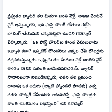
ప్రస్తుతం బ్యాటర్ తల మీదుగా బంతి వెళ్తే, దానిని వెంటనే
వైడ్ ఇస్తున్నారని, ఇది ఫాస్ట్ బౌలర్ చేతులు కట్టేసి
బౌలింగ్ చేయమని చెప్పినట్లుగా ఉందని గవాస్కర్
పేర్కొన్నాడు. "ఒక ఫాస్ట్ బౌలర్‌కు కొంత వెసులుబాటు
ఇవ్వాలి కదా? ఇప్పటికే బౌండరీలు చిన్నవి చేసి బౌలర్లను
నష్టపరుస్తున్నారు. ఇప్పుడు తల మీదుగా వెళ్లే బంతిని వైడ్
అనడం వారిని మరింత బలహీనపరచడమే. బ్యాటర్
సాధారణంగా నిలబడినప్పుడు, అతని తల పైనుంచి
దాదాపు ఒక అడుగు (బ్యాట్ హ్యాండిల్ పొడవు) ఎత్తు
వరకు బౌన్సర్ వేసేందుకు అనుమతిస్తే, ఫాస్ట్ బౌలర్లకు
కొంత ఉపశమనం లభిస్తుంది" అని గ‌వాస్క‌ర్‌
వివరించాడు.