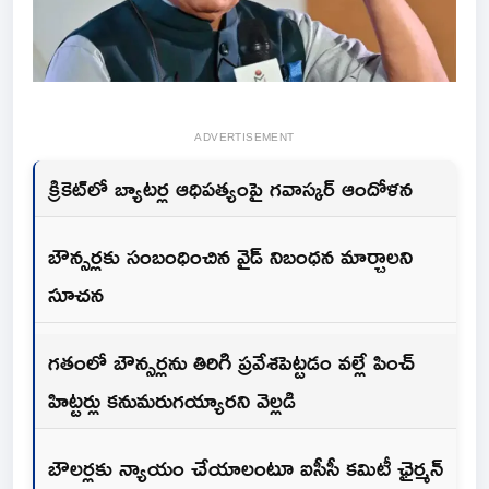
ADVERTISEMENT
క్రికెట్‌లో బ్యాటర్ల ఆధిపత్యంపై గవాస్కర్ ఆందోళన
బౌన్సర్లకు సంబంధించిన వైడ్ నిబంధన మార్చాలని
సూచన
గతంలో బౌన్సర్లను తిరిగి ప్రవేశపెట్టడం వల్లే పించ్
హిట్టర్లు కనుమరుగయ్యారని వెల్లడి
బౌలర్లకు న్యాయం చేయాలంటూ ఐసీసీ కమిటీ ఛైర్మన్