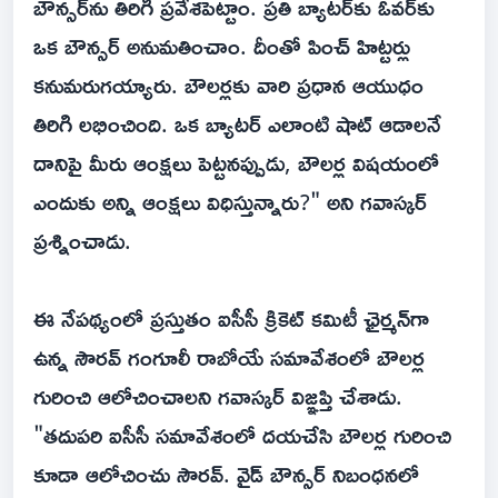
బౌన్సర్‌ను తిరిగి ప్రవేశపెట్టాం. ప్రతి బ్యాటర్‌కు ఓవర్‌కు
ఒక బౌన్సర్ అనుమతించాం. దీంతో పించ్ హిట్టర్లు
కనుమరుగయ్యారు. బౌలర్లకు వారి ప్రధాన ఆయుధం
తిరిగి లభించింది. ఒక బ్యాటర్ ఎలాంటి షాట్ ఆడాలనే
దానిపై మీరు ఆంక్షలు పెట్టనప్పుడు, బౌలర్ల విషయంలో
ఎందుకు అన్ని ఆంక్షలు విధిస్తున్నారు?" అని గవాస్కర్
ప్రశ్నించాడు.
ఈ నేపథ్యంలో ప్రస్తుతం ఐసీసీ క్రికెట్ కమిటీ ఛైర్మన్‌గా
ఉన్న సౌరవ్ గంగూలీ రాబోయే సమావేశంలో బౌలర్ల
గురించి ఆలోచించాలని గవాస్కర్ విజ్ఞప్తి చేశాడు.
"తదుపరి ఐసీసీ సమావేశంలో దయచేసి బౌలర్ల గురించి
కూడా ఆలోచించు సౌరవ్. వైడ్ బౌన్సర్ నిబంధనలో