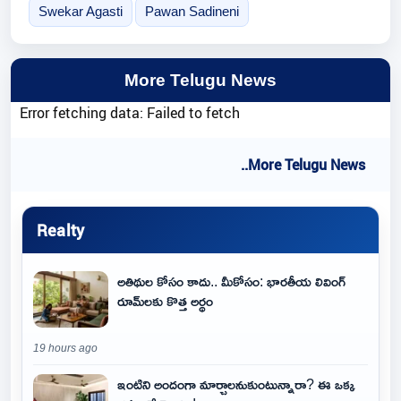
Swekar Agasti
Pawan Sadineni
More Telugu News
Error fetching data: Failed to fetch
..More Telugu News
Realty
అతిథుల కోసం కాదు.. మీకోసం: భారతీయ లివింగ్
రూమ్‌లకు కొత్త అర్థం
19 hours ago
ఇంటిని అందంగా మార్చాలనుకుంటున్నారా? ఈ ఒక్క