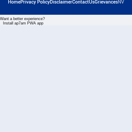
Home
Privacy Policy
Disclaimer
ContactUs
Grievances
NV
Want a better experience?
Install ap7am PWA app