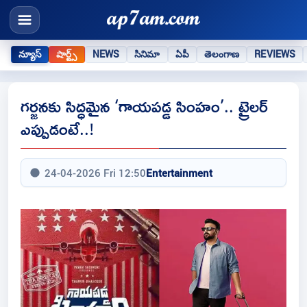
న్యూస్
షార్ట్స్
NEWS
సినిమా
ఏపీ
తెలంగాణ
REVIEWS
గర్జనకు సిద్ధమైన ‘గాయపడ్డ సింహం’.. ట్రైలర్
ఎప్పుడంటే..!
24-04-2026 Fri 12:50
Entertainment