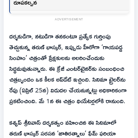
రూపకల్పన
ADVERTISEMENT
దర్శకుడిగా, నటుడిగా తనకంటూ ప్రత్యేక గుర్తింపు
తెచ్చుకున్న తరుణ్ భాస్కర్, ఇప్పుడు హీరోగా ‘గాయపడ్డ
సింహం’ చిత్రంతో ప్రేక్షకులను అలరించేందుకు
సిద్ధమవుతున్నారు. ఈ క్రేజీ ఎంటర్‌టైనర్‌కు సంబంధించి
చిత్రబృందం ఒక కీలక అప్‌డేట్ ఇచ్చింది. సినిమా ట్రైలర్‌ను
రేపు (ఏప్రిల్ 25న) విడుదల చేయనున్నట్లు అధికారికంగా
ప్రకటించింది. మే 1న ఈ చిత్రం థియేటర్లలోకి రానుంది.
కశ్యప్ శ్రీనివాస్ దర్శకత్వం వహించిన ఈ సినిమాలో
తరుణ్ భాస్కర్ సరసన ‘జాతిరత్నాలు’ ఫేమ్ ఫరియా