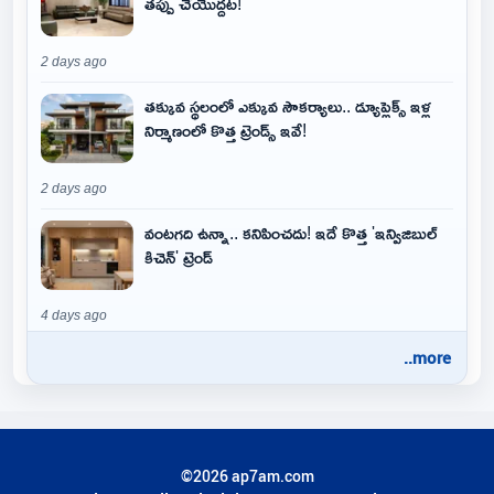
తప్పు చేయొద్దట!
2 days ago
తక్కువ స్థలంలో ఎక్కువ సౌకర్యాలు.. డ్యూప్లెక్స్ ఇళ్ల
నిర్మాణంలో కొత్త ట్రెండ్స్ ఇవే!
2 days ago
వంటగది ఉన్నా.. కనిపించదు! ఇదే కొత్త 'ఇన్విజిబుల్
కిచెన్' ట్రెండ్
4 days ago
..more
©2026 ap7am.com