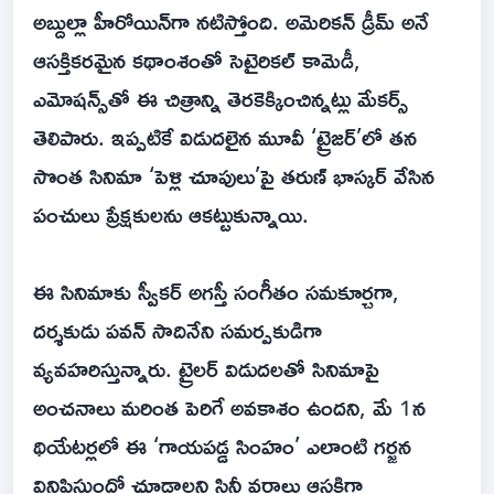
అబ్దుల్లా హీరోయిన్‌గా నటిస్తోంది. అమెరికన్ డ్రీమ్ అనే
ఆసక్తికరమైన కథాంశంతో సెటైరికల్ కామెడీ,
ఎమోషన్స్‌తో ఈ చిత్రాన్ని తెరకెక్కించిన్నట్లు మేకర్స్
తెలిపారు. ఇప్పటికే విడుదలైన మూవీ ‘ట్రైజర్’లో తన
సొంత సినిమా ‘పెళ్లి చూపులు’పై తరుణ్ భాస్కర్ వేసిన
పంచులు ప్రేక్షకులను ఆకట్టుకున్నాయి.
ఈ సినిమాకు స్వీకర్ అగస్తీ సంగీతం సమకూర్చగా,
దర్శకుడు పవన్ సాదినేని సమర్పకుడిగా
వ్యవహరిస్తున్నారు. ట్రైలర్ విడుదలతో సినిమాపై
అంచనాలు మరింత పెరిగే అవకాశం ఉందని, మే 1న
థియేటర్లలో ఈ ‘గాయపడ్డ సింహం’ ఎలాంటి గర్జన
వినిపిస్తుందో చూడాలని సినీ వర్గాలు ఆసక్తిగా