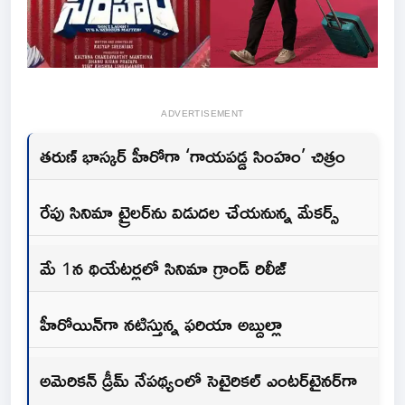
ADVERTISEMENT
తరుణ్ భాస్కర్ హీరోగా ‘గాయపడ్డ సింహం’ చిత్రం
రేపు సినిమా ట్రైలర్‌ను విడుదల చేయనున్న మేకర్స్
మే 1న థియేటర్లలో సినిమా గ్రాండ్ రిలీజ్
హీరోయిన్‌గా నటిస్తున్న ఫరియా అబ్దుల్లా
అమెరికన్ డ్రీమ్ నేపథ్యంలో సెటైరికల్ ఎంటర్‌టైనర్‌గా