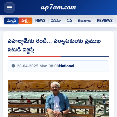
న్యూస్
షార్ట్స్
NEWS
సినిమా
ఏపీ
తెలంగాణ
REVIEWS
ప‌హ‌ల్గామ్‌కు రండి... ప‌ర్యాట‌కుల‌కు ప్ర‌ముఖ
న‌టుడి విజ్ఞ‌ప్తి
28-04-2025 Mon 08:08
National