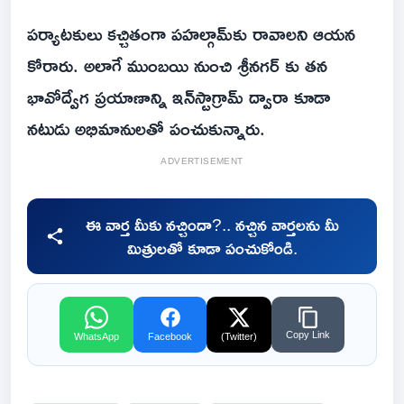
ప‌ర్యాట‌కులు క‌చ్చితంగా ప‌హ‌ల్గామ్‌కు రావాల‌ని ఆయ‌న
కోరారు. అలాగే ముంబ‌యి నుంచి శ్రీనగర్ కు త‌న‌
భావోద్వేగ ప్రయాణాన్ని ఇన్‌స్టాగ్రామ్ ద్వారా కూడా
న‌టుడు అభిమానుల‌తో పంచుకున్నారు.
ADVERTISEMENT
ఈ వార్త మీకు నచ్చిందా?.. నచ్చిన వార్తలను మీ
మిత్రులతో కూడా పంచుకోండి.
Copy Link
WhatsApp
Facebook
(Twitter)