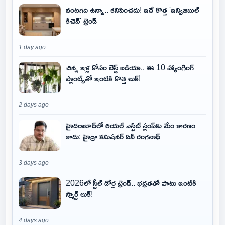
వంటగది ఉన్నా.. కనిపించదు! ఇదే కొత్త 'ఇన్విజిబుల్
కిచెన్' ట్రెండ్
1 day ago
చిన్న ఇళ్ల కోసం బెస్ట్ ఐడియా.. ఈ 10 హ్యాంగింగ్
ప్లాంట్స్‌తో ఇంటికి కొత్త లుక్!
2 days ago
హైదరాబాద్‌లో రియల్ ఎస్టేట్ స్లంప్‌కు మేం కారణం
కాదు: హైడ్రా కమిషనర్ ఏవీ రంగనాథ్
3 days ago
2026లో స్టీల్ డోర్ల ట్రెండ్.. భద్రతతో పాటు ఇంటికి
స్మార్ట్ లుక్!
4 days ago