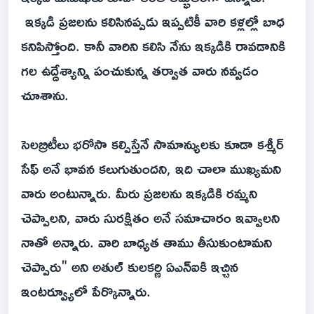
ఇక్క‌డి ప్రజల‌ను క‌లిసిన‌ప్ప‌డు ఇప్ప‌టికీ వారి క‌ళ్ల‌ల్లో బాధ
క‌నిపిస్తోంది. కానీ వారిని కలిసి నేను ఇక్కడికి రావడానికి
గల ఉద్దేశ్యాన్ని పంచుకున్న త‌ర్వాత వారు నవ్వ‌డం
చూశాను.
సెల‌బ్రిటీలు భ‌రోసా క‌ల్పిస్తేనే సామాన్యుల‌కు కూడా కశ్మీర్
సేఫ్ అనే భావ‌న క‌లుగుతుందని, ఇది చాలా ముఖ్యమ‌ని
వారు అంటున్నారు. మీరు ప్రజలను ఇక్కడికి రమ్మని
చెప్పాల‌ని, వారు సురక్షితం అనే స‌మాచారం ఇవ్వాల‌ని
నాతో అన్నారు. వారి బాధ్యత తాము తీసుకుంటామ‌ని
చెప్పారు" అని అతుల్ కుల‌క‌ర్ణి ఏఎన్ఐకి ఇచ్చిన
ఇంట‌ర్వ్యూలో పేర్కొన్నారు.