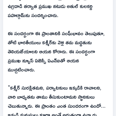
ఉగ్ర‌దాడి త‌ర్వాత ప్ర‌ముఖ న‌టుడు అతుల్ కుల‌క‌ర్ణి
ప‌హ‌ల్గామ్‌ను సంద‌ర్శించారు.
ఈ సంద‌ర్భంగా ఈ ప్రాంతానికి సంఘీభావం తెలుపుతూ,
తోటి భారతీయులు కశ్మీర్‌కు వెళ్లి తమ మద్దతును
తెలియజేయాలని ఆయన కోరారు. ఈ సంద‌ర్భంగా
ప్ర‌ముఖ న్యూస్ ఏజెన్సీ ఏఎన్ఐతో ఆయ‌న
ముచ్చ‌టించారు.
"కశ్మీర్ సుర‌క్షిత‌మ‌ని, ప‌ర్యాట‌కులు ఇక్క‌డికి రావాల‌ని,
వారి బాధ్య‌త‌ను తాము తీసుకుంటామ‌ని స్థానికులు
చెబుతున్నారు. ఈ ప్రాంతం ఎంత సుంద‌రంగా ఉందో...
ఇక్క‌డి మ‌నుషులు కూడా అంతే అద్భుతంగా ఉన్నారు.