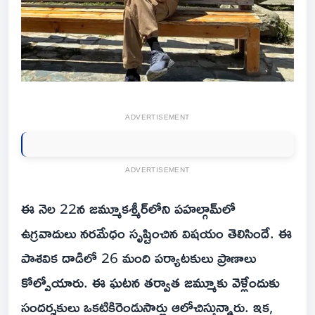
ADVERTISEMENT
ADVERTISEMENT
ఈ నెల 22న జ‌మ్మూక‌శ్మీర్‌లోని ప‌హ‌ల్గామ్‌లో
ఉగ్ర‌వాదులు న‌ర‌మేధం సృష్టించిన విష‌యం తెలిసిందే. ఈ
పాశ‌విక దాడిలో 26 మంది ప‌ర్యాట‌కులు ప్రాణాలు
కోల్పోయారు. ఈ ఘ‌ట‌న త‌ర్వాత జ‌మ్మూకు వెళ్లేందుకు
సంద‌ర్శ‌కులు ఒక‌టికిరెండుసార్లు ఆలోచిస్తున్నారు. ఇక‌,