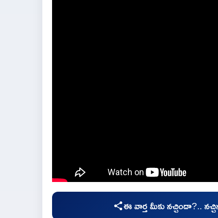
ఈ వార్త మీకు నచ్చిందా?.. నచ్