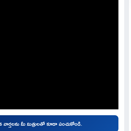
చిన వార్తలను మీ మిత్రులతో కూడా పంచుకోండి.