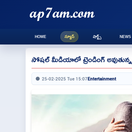
HOME
న్యూస్
షార్ట్స్
NEWS
సోషల్ మీడియాలో ట్రెండింగ్ అవుతున్న
25-02-2025 Tue 15:07
Entertainment