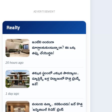
ADVERTISEMENT
Realty
ఇంటిని అందంగా
మార్చాలనుకుంటున్నారా? ఈ ఒక్క
తప్పు చేయొద్దట!
20 hours ago
తక్కువ స్థలంలో ఎక్కువ సౌకర్యాలు..
డ్యూప్లెక్స్ ఇళ్ల నిర్మాణంలో కొత్త ట్రెండ్స్
ఇవే!
1 day ago
వంటగది ఉన్నా.. కనిపించదు! ఇదే కొత్త
'ఇన్విజిబుల్ కిచెన్' ట్రెండ్