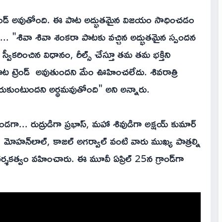
రెండ్ అవుతోంది. ఈ పాట అద్భుతమైన విజయం సాధించడం
ూ... "శివా శివా శంకరా పాటకు వచ్చిన అద్భుతమైన స్పందన
స్వీకరించిన విధానం, రీల్స్ చేస్తూ తమ తమ భక్తిని
ట ట్రెండ్ అవుతుందని మేం ఊహించలేదు. శివరాత్రి
రుకుంటుందని అర్థమవుతోంది" అని అన్నారు.
ుండగా... రుద్రుడిగా ప్రభాస్, మహా శివుడిగా అక్షయ్ కుమార్
ోహన్‌లాల్, కాజల్ అగర్వాల్ వంటి వారు ముఖ్య పాత్రల్ని
్శకత్వం వహించారు. ఈ మూవీ ఏప్రిల్ 25న గ్రాండ్‌గా