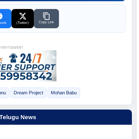
Copy Link
book
(Twitter)
DVERTISEMENT
hnu
Dream Project
Mohan Babu
 Telugu News