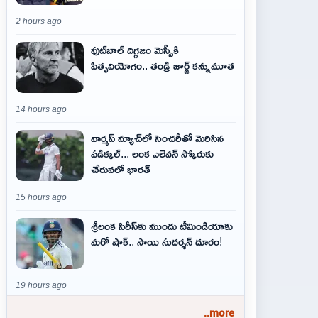
2 hours ago
ఫుట్‌బాల్ దిగ్గజం మెస్సీకి
పితృవియోగం.. తండ్రి జార్జ్ కన్నుమూత
14 hours ago
వార్మప్ మ్యాచ్‌లో సెంచరీతో మెరిసిన
పడిక్కల్... లంక ఎలెవన్ స్కోరుకు
చేరువలో భారత్
15 hours ago
శ్రీలంక సిరీస్‌కు ముందు టీమిండియాకు
మరో షాక్‌.. సాయి సుదర్శన్‌ దూరం!
19 hours ago
..more