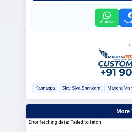
WhatsApp
Face
A
Kannappa
Siav Siva Shankara
Manchu Vis
More
Error fetching data: Failed to fetch