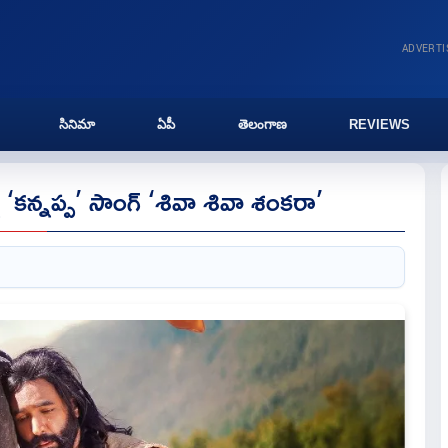
ADVERT
సినిమా
ఏపీ
తెలంగాణ
REVIEWS
 ‘కన్నప్ప’ సాంగ్ ‘శివా శివా శంకరా’