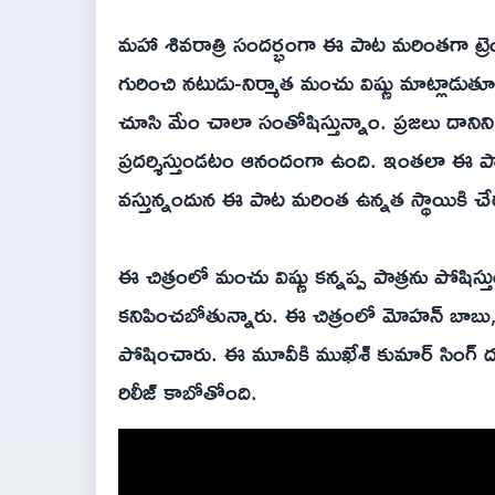
మహా శివరాత్రి సందర్భంగా ఈ పాట మరింతగా ట్
గురించి నటుడు-నిర్మాత మంచు విష్ణు మాట్లాడుత
చూసి మేం చాలా సంతోషిస్తున్నాం. ప్రజలు దానిని 
ప్రదర్శిస్తుండటం ఆనందంగా ఉంది. ఇంతలా ఈ పా
వస్తున్నందున ఈ పాట మరింత ఉన్నత స్థాయికి చే
ఈ చిత్రంలో మంచు విష్ణు కన్నప్ప పాత్రను పోషిస్త
కనిపించబోతున్నారు. ఈ చిత్రంలో మోహన్ బాబు, మ
పోషించారు. ఈ మూవీకి ముఖేశ్ కుమార్ సింగ్ దర
రిలీజ్ కాబోతోంది.